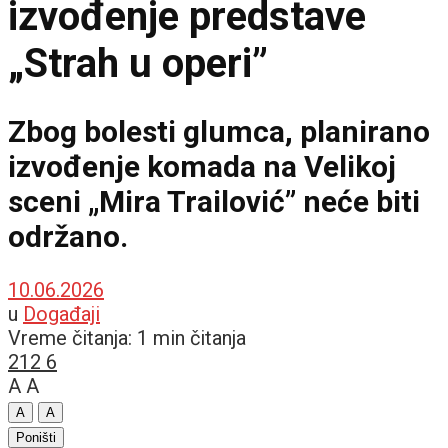
izvođenje predstave
„Strah u operi”
Zbog bolesti glumca, planirano
izvođenje komada na Velikoj
sceni „Mira Trailović” neće biti
održano.
10.06.2026
u
Događaji
Vreme čitanja: 1 min čitanja
212
6
A
A
A
A
Poništi