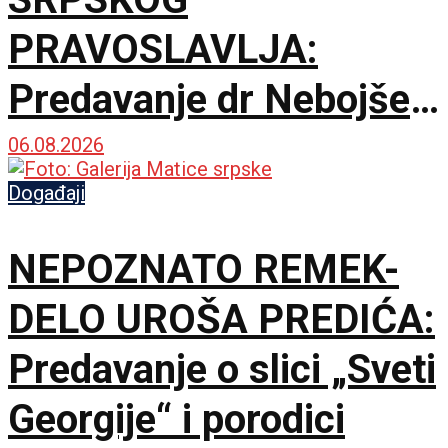
PRAVOSLAVLJA:
Predavanje dr Nebojše
Šuletića u Galeriji
06.08.2026
Matice srpske
Događaji
NEPOZNATO REMEK-
DELO UROŠA PREDIĆA:
Predavanje o slici „Sveti
Georgije“ i porodici