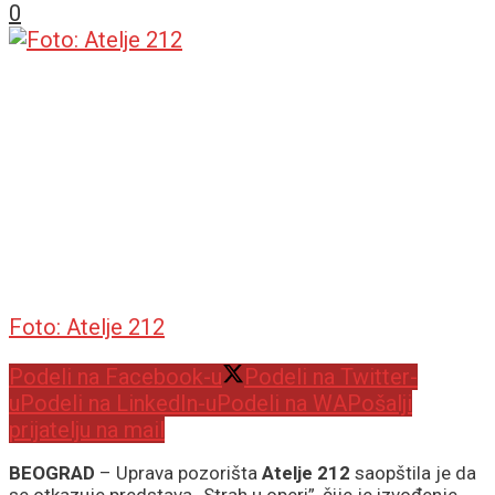
0
Foto: Atelje 212
Podeli na Facebook-u
Podeli na Twitter-
u
Podeli na LinkedIn-u
Podeli na WA
Pošalji
prijatelju na mail
BEOGRAD
– Uprava pozorišta
Atelje 212
saopštila je da