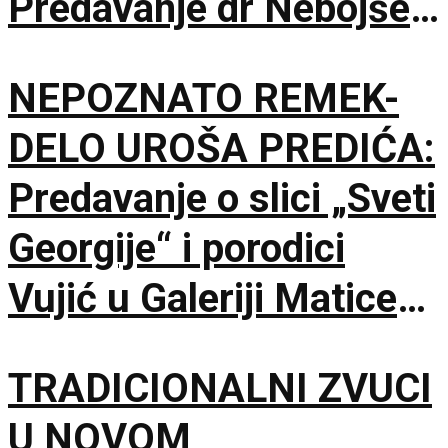
Predavanje dr Nebojše
Šuletića u Galeriji
NEPOZNATO REMEK-
Matice srpske
DELO UROŠA PREDIĆA:
Predavanje o slici „Sveti
Georgije“ i porodici
Vujić u Galeriji Matice
srpske
TRADICIONALNI ZVUCI
U NOVOM