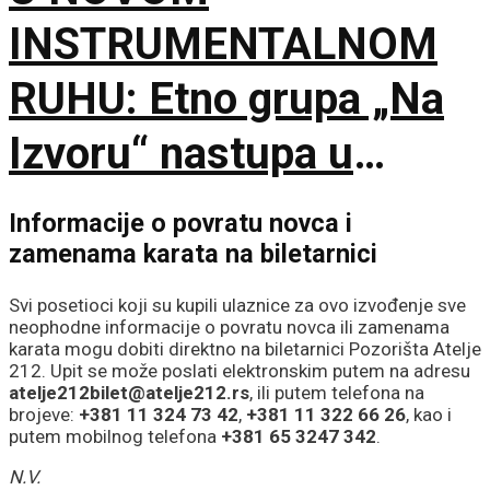
INSTRUMENTALNOM
RUHU: Etno grupa „Na
Izvoru“ nastupa u
Smederevu
Informacije o povratu novca i
zamenama karata na biletarnici
Svi posetioci koji su kupili ulaznice za ovo izvođenje sve
neophodne informacije o povratu novca ili zamenama
karata mogu dobiti direktno na biletarnici Pozorišta Atelje
212. Upit se može poslati elektronskim putem na adresu
atelje212bilet@atelje212.rs
, ili putem telefona na
brojeve:
+381 11 324 73 42
,
+381 11 322 66 26
, kao i
putem mobilnog telefona
+381 65 3247 342
.
N.V.