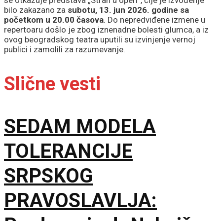
se otkazuje predstava „Strah u operi”, čije je izvođenje
bilo zakazano za
subotu, 13. jun 2026. godine sa
početkom u 20.00 časova
. Do nepredviđene izmene u
repertoaru došlo je zbog iznenadne bolesti glumca, a iz
ovog beogradskog teatra uputili su izvinjenje vernoj
publici i zamolili za razumevanje.
Slične vesti
SEDAM MODELA
TOLERANCIJE
SRPSKOG
PRAVOSLAVLJA: