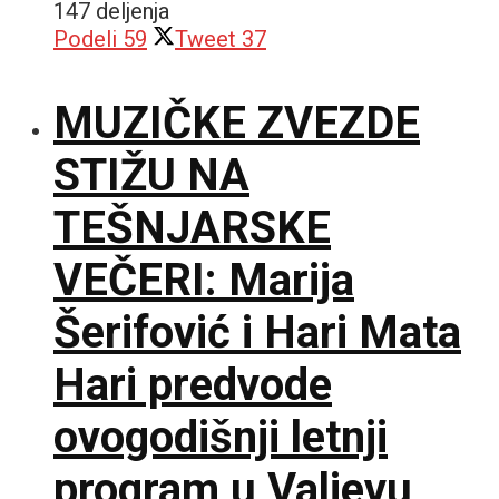
147 deljenja
Podeli
59
Tweet
37
MUZIČKE ZVEZDE
STIŽU NA
TEŠNJARSKE
VEČERI: Marija
Šerifović i Hari Mata
Hari predvode
ovogodišnji letnji
program u Valjevu