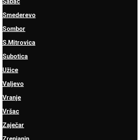
Šabac
Smederevo
Sombor
S.Mitrovica
Subotica
Užice
Valjevo
Vranje
Vršac
Zaječar
Zrenjanin