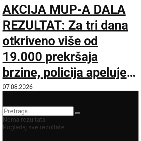
AKCIJA MUP-A DALA
REZULTAT: Za tri dana
otkriveno više od
19.000 prekršaja
brzine, policija apeluje
na vozače pred burni
07.08.2026
vikend
Nema rezultata
Pogledaj sve rezultate