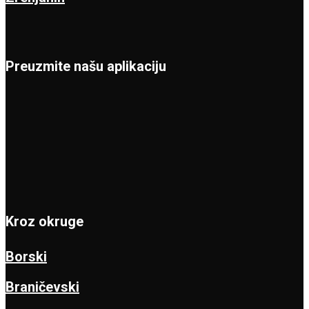
Preuzmite našu aplikaciju
Kroz okruge
Borski
Braničevski