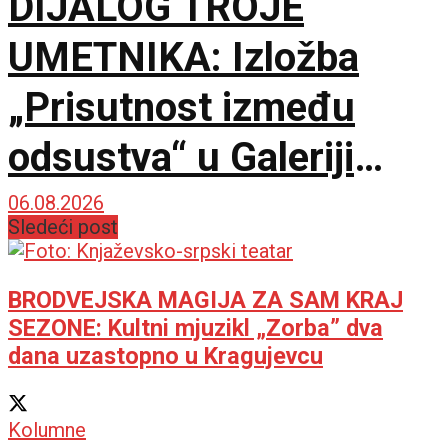
DIJALOG TROJE
UMETNIKA: Izložba
„Prisutnost između
odsustva“ u Galeriji
Doma omladine
06.08.2026
Sledeći post
Beograda
BRODVEJSKA MAGIJA ZA SAM KRAJ
SEZONE: Kultni mjuzikl „Zorba” dva
dana uzastopno u Kragujevcu
Kolumne