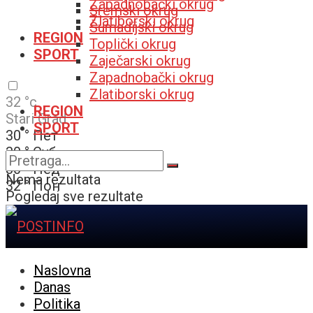
Zapadnobački okrug
Sremski okrug
Zlatiborski okrug
Šumadijski okrug
REGION
Toplički okrug
SPORT
Zaječarski okrug
Zapadnobački okrug
Zlatiborski okrug
32
°c
REGION
Stari Grad
SPORT
30
°
Пет
30
°
Суб
30
°
Нед
Nema rezultata
32
°
Пон
Pogledaj sve rezultate
Naslovna
Danas
Politika