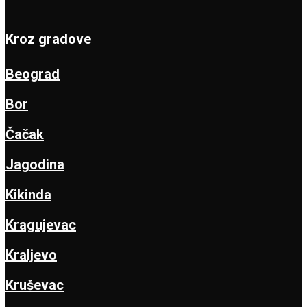
Kroz gradove
Beograd
Bor
Čačak
Jagodina
Kikinda
Kragujevac
Kraljevo
Kruševac