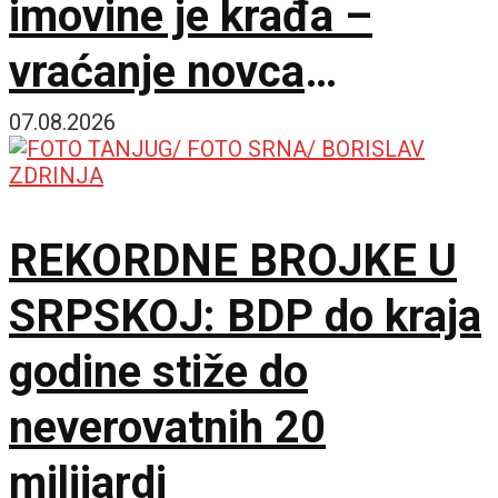
imovine je krađa –
vraćanje novca
omogućilo bi mir u
07.08.2026
Ukrajini
REKORDNE BROJKE U
SRPSKOJ: BDP do kraja
godine stiže do
neverovatnih 20
milijardi