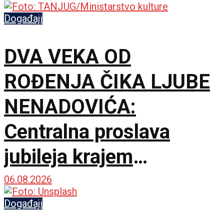
Događaji
DVA VEKA OD
ROĐENJA ČIKA LJUBE
NENADOVIĆA:
Centralna proslava
jubileja krajem
septembra u Brankovini
06.08.2026
Događaji