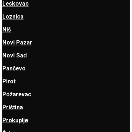
Leskovac
Loznica
Niš
Novi Pazar
Novi Sad
Pančevo
Pirot
Požarevac
Priština
Prokuplje