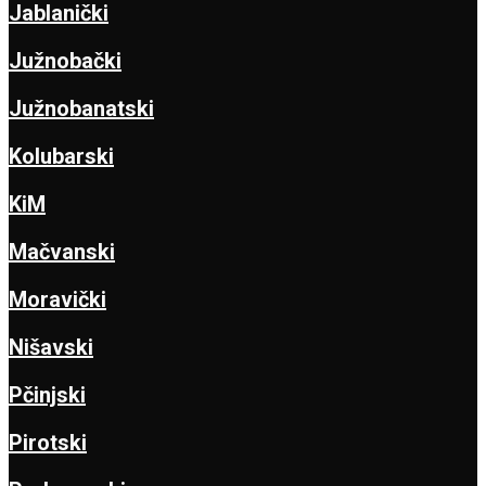
Jablanički
Južnobački
Južnobanatski
Kolubarski
KiM
Mačvanski
Moravički
Nišavski
Pčinjski
Pirotski