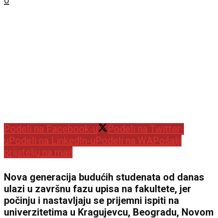
0
Podeli na Facebook-u
Podeli na Twitter-
u
Podeli na LinkedIn-u
Podeli na WA
Pošalji
prijatelju na mail
Nova generacija budućih studenata od danas
ulazi u završnu fazu upisa na fakultete, jer
počinju i nastavljaju se prijemni ispiti na
univerzitetima u Kragujevcu, Beogradu, Novom