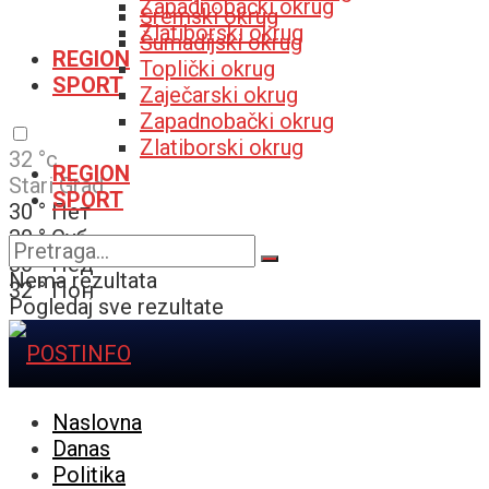
Zapadnobački okrug
Sremski okrug
Zlatiborski okrug
Šumadijski okrug
REGION
Toplički okrug
SPORT
Zaječarski okrug
Zapadnobački okrug
Zlatiborski okrug
32
°c
REGION
Stari Grad
SPORT
30
°
Пет
30
°
Суб
30
°
Нед
Nema rezultata
32
°
Пон
Pogledaj sve rezultate
Naslovna
Danas
Politika