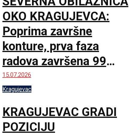
SEVERNA OBILAZNICA
OKO KRAGUJEVCA:
Poprima završne
konture, prva faza
radova završena 99
odsto
15.07.2026
Kragujevac
KRAGUJEVAC GRADI
POZICIJU