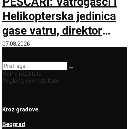
PEŠČARI: Vatrogasci i
Helikopterska jedinica
gase vatru, direktor
policije obišao požarište
07.08.2026
Nema rezultata
Pogledaj sve rezultate
Kroz gradove
Beograd