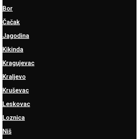
Bor
Čačak
Jagodina
Kikinda
Kragujevac
Kraljevo
Kruševac
Leskovac
Loznica
Niš