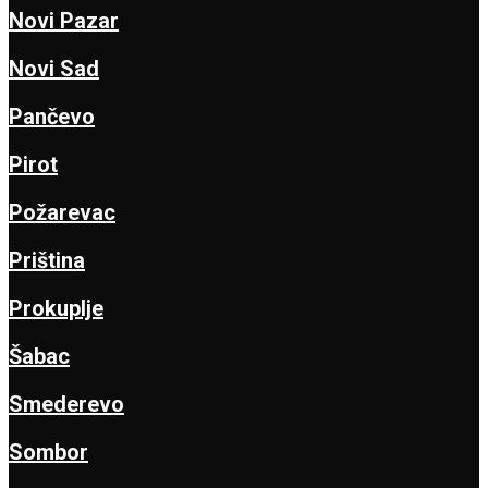
Novi Pazar
Novi Sad
Pančevo
Pirot
Požarevac
Priština
Prokuplje
Šabac
Smederevo
Sombor