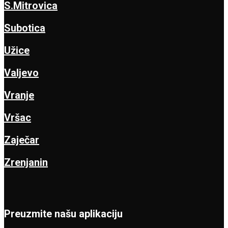
S.Mitrovica
Subotica
Užice
Valjevo
Vranje
Vršac
Zaječar
Zrenjanin
Preuzmite našu aplikaciju