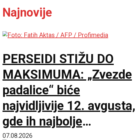
Najnovije
PERSEIDI STIŽU DO
MAKSIMUMA: „Zvezde
padalice“ biće
najvidljivije 12. avgusta,
gde ih najbolje
posmatrati
07.08.2026