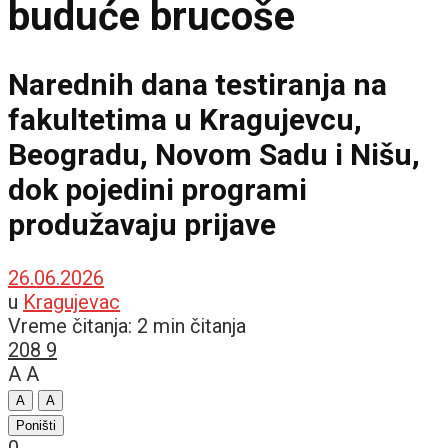
buduće brucoše
Narednih dana testiranja na
fakultetima u Kragujevcu,
Beogradu, Novom Sadu i Nišu,
dok pojedini programi
produžavaju prijave
26.06.2026
u
Kragujevac
Vreme čitanja: 2 min čitanja
208
9
A
A
A
A
Poništi