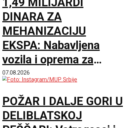
1,49 MILIJARDI
DINARA ZA
MEHANIZACIJU
EKSPA: Nabavljena
vozila i oprema za
čišćenje i održavanje
07.08.2026
lokacije
POŽAR I DALJE GORI U
DELIBLATSKOJ