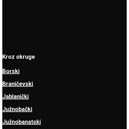
Kroz okruge
Borski
Braničevski
Jablanički
Južnobački
Južnobanatski