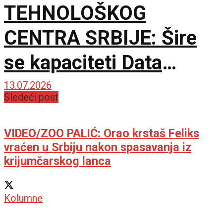
TEHNOLOŠKOG
CENTRA SRBIJE: Šire
se kapaciteti Data
centra, stižu nove IT
13.07.2026
Sledeći post
investicije
VIDEO/ZOO PALIĆ: Orao krstaš Feliks
vraćen u Srbiju nakon spasavanja iz
krijumčarskog lanca
Kolumne