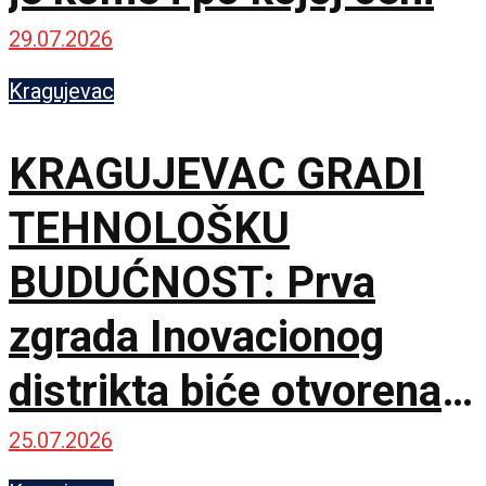
29.07.2026
Kragujevac
KRAGUJEVAC GRADI
TEHNOLOŠKU
BUDUĆNOST: Prva
zgrada Inovacionog
distrikta biće otvorena u
septembru
25.07.2026