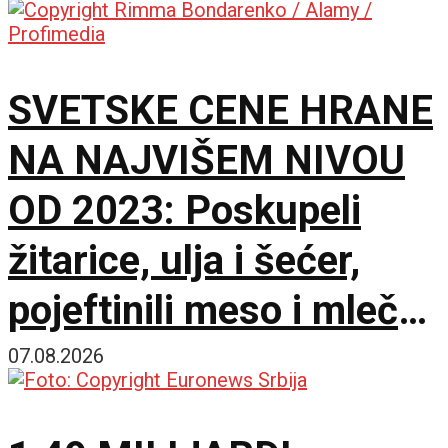
SVETSKE CENE HRANE
NA NAJVIŠEM NIVOU
OD 2023: Poskupeli
žitarice, ulja i šećer,
pojeftinili meso i mlečni
proizvodi
07.08.2026