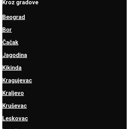
Kroz gradove
Beograd
Bor
Čačak
Jagodina
Kikinda
Kragujevac
Kraljevo
Kruševac
Leskovac