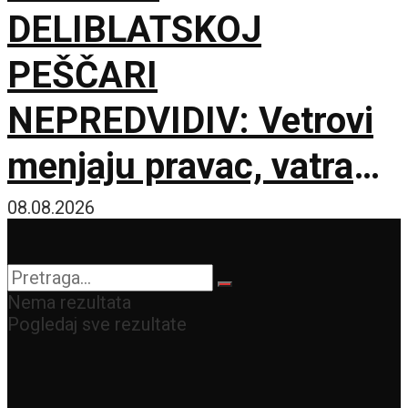
DELIBLATSKOJ
PEŠČARI
NEPREDVIDIV: Vetrovi
menjaju pravac, vatra
zahvatila oko 1.500
08.08.2026
hektara
Nema rezultata
Pogledaj sve rezultate