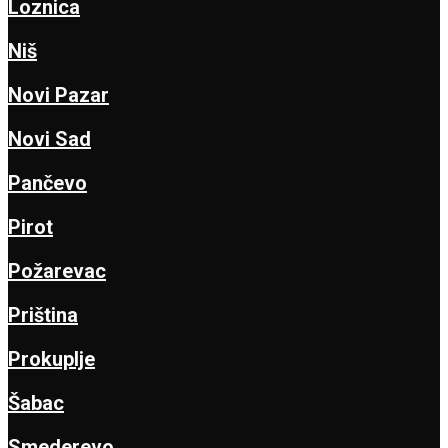
Loznica
Niš
Novi Pazar
Novi Sad
Pančevo
Pirot
Požarevac
Priština
Prokuplje
Šabac
Smederevo