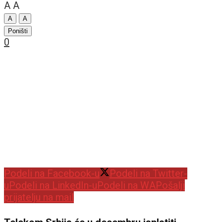
A
A
A
A
Poništi
0
Podeli na Facebook-u
Podeli na Twitter-
u
Podeli na LinkedIn-u
Podeli na WA
Pošalji
prijatelju na mail