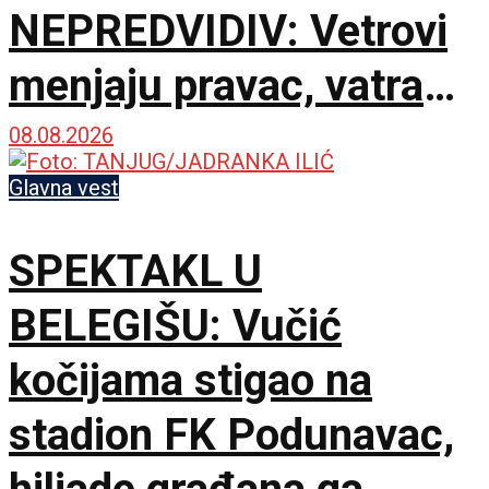
NEPREDVIDIV: Vetrovi
menjaju pravac, vatra
zahvatila oko 1.500
08.08.2026
hektara
Glavna vest
SPEKTAKL U
BELEGIŠU: Vučić
kočijama stigao na
stadion FK Podunavac,