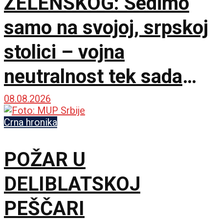
ZELENSKOG: Sedimo
samo na svojoj, srpskoj
stolici – vojna
neutralnost tek sada
dobija na značaju
08.08.2026
Crna hronika
POŽAR U
DELIBLATSKOJ
PEŠČARI