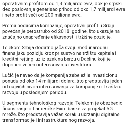
operativnim profitom od 1,3 milijarde evra, dok je srpski
deo poslovanja generisao prihod od oko 1,7 milijardi evra
i neto profit veći od 200 miliona evra.
Prema podacima kompanije, operativni profit u Srbiji
povećan je petostruko od 2018. godine, što ukazuje na
značajno unapređenje efikasnosti i tržišne pozicije.
Telekom Srbija dodatno jača svoju međunarodnu
finansijsku poziciju kroz prisustvo na tržištu kapitala i
kreditni rejting, uz izlazak na berzu u Dablinu koji je
doprineo većem interesovanju investitora.
Lučić je naveo da je kompanija zabeležila investicionu
ponudu od oko 14 milijardi dolara, što predstavlja jedan
od najviših nivoa interesovanja za kompanije iz tržišta u
razvoju u poslednjem periodu.
U segmentu tehnološkog razvoja, Telekom je obezbedio
finansiranje od američke Exim banke za projekat 5G
mreže, što predstavlja važan korak u ubrzanju digitalne
transformacije i infrastrukturalnog razvoja.