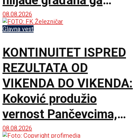
hiljade građana ga
dočekale sa zastavama
08.08.2026
i transparentima
Glavna vest
KONTINUITET ISPRED
REZULTATA OD
VIKENDA DO VIKENDA:
Koković produžio
vernost Pančevcima,
Šaranov poručio –
08.08.2026