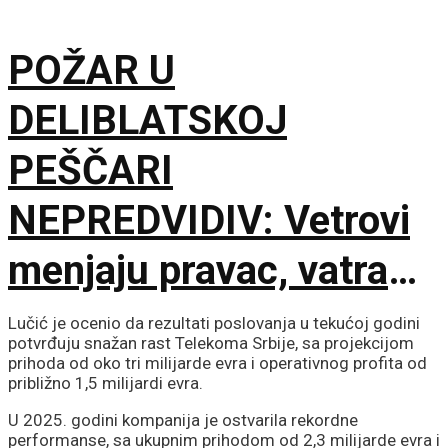
dobija na značaju
POŽAR U
DELIBLATSKOJ
PEŠČARI
NEPREDVIDIV: Vetrovi
menjaju pravac, vatra
zahvatila oko 1.500
Lučić je ocenio da rezultati poslovanja u tekućoj godini
potvrđuju snažan rast Telekoma Srbije, sa projekcijom
hektara
prihoda od oko tri milijarde evra i operativnog profita od
približno 1,5 milijardi evra.
U 2025. godini kompanija je ostvarila rekordne
performanse, sa ukupnim prihodom od 2,3 milijarde evra i