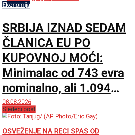
Lojalnost je naša
Ekonomija
najveća snaga!
SRBIJA IZNAD SEDAM
ČLANICA EU PO
KUPOVNOJ MOĆI:
Minimalac od 743 evra
nominalno, ali 1.094
PPS prema najnovijim
08.08.2026
Sledeći post
podacima
OSVEŽENJE NA RECI SPAS OD