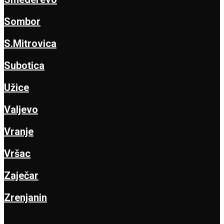
Sombor
S.Mitrovica
Subotica
Užice
Valjevo
Vranje
Vršac
Zaječar
Zrenjanin