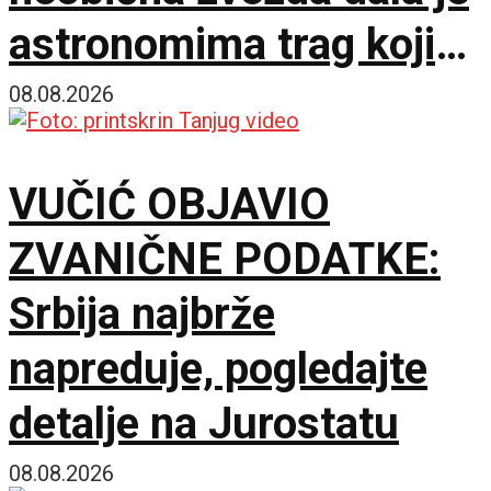
astronomima trag koji
čekaju decenijama
08.08.2026
VUČIĆ OBJAVIO
ZVANIČNE PODATKE:
Srbija najbrže
napreduje, pogledajte
detalje na Jurostatu
08.08.2026