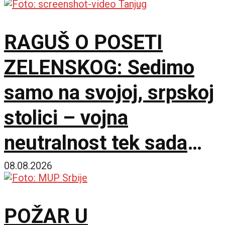
RAGUŠ O POSETI
ZELENSKOG: Sedimo
samo na svojoj, srpskoj
stolici – vojna
neutralnost tek sada
dobija na značaju
08.08.2026
POŽAR U