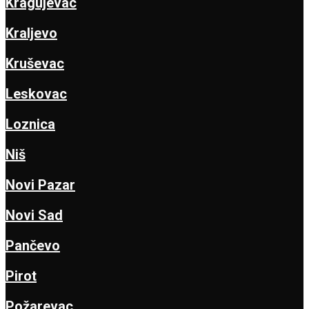
Kragujevac
Kraljevo
Kruševac
Leskovac
Loznica
Niš
Novi Pazar
Novi Sad
Pančevo
Pirot
Požarevac