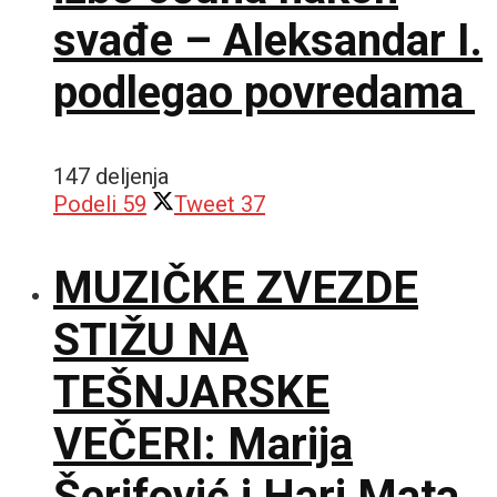
svađe – Aleksandar I.
podlegao povredama
147 deljenja
Podeli
59
Tweet
37
MUZIČKE ZVEZDE
STIŽU NA
TEŠNJARSKE
VEČERI: Marija
Šerifović i Hari Mata