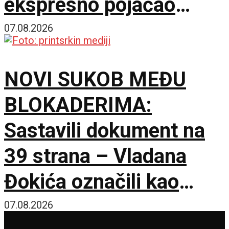
ekspresno pojačao
stručni štab Vojvodine!
07.08.2026
NOVI SUKOB MEĐU
BLOKADERIMA:
Sastavili dokument na
39 strana – Vladana
Đokića označili kao
visokorizičnog
07.08.2026