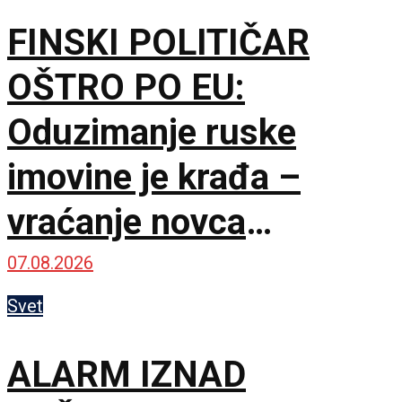
FINSKI POLITIČAR
OŠTRO PO EU:
Oduzimanje ruske
imovine je krađa –
vraćanje novca
omogućilo bi mir u
07.08.2026
Ukrajini
Svet
ALARM IZNAD