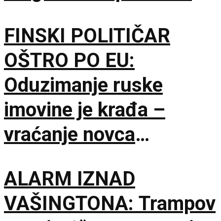
svakom trenutku
FINSKI POLITIČAR
OŠTRO PO EU:
Oduzimanje ruske
imovine je krađa –
vraćanje novca
omogućilo bi mir u
ALARM IZNAD
Ukrajini
VAŠINGTONA: Trampov