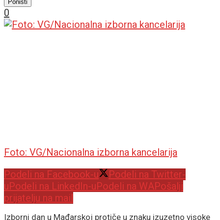
Poništi
0
Foto: VG/Nacionalna izborna kancelarija
Podeli na Facebook-u
Podeli na Twitter-
u
Podeli na LinkedIn-u
Podeli na WA
Pošalji
prijatelju na mail
Izborni dan u Mađarskoj protiče u znaku izuzetno visoke