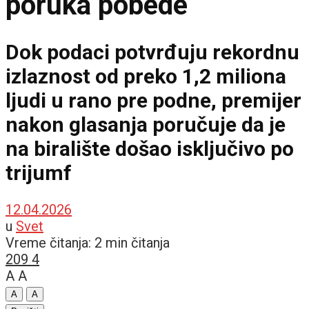
poruka pobede
Dok podaci potvrđuju rekordnu
izlaznost od preko 1,2 miliona
ljudi u rano pre podne, premijer
nakon glasanja poručuje da je
na biralište došao isključivo po
trijumf
12.04.2026
u
Svet
Vreme čitanja: 2 min čitanja
209
4
A
A
A
A