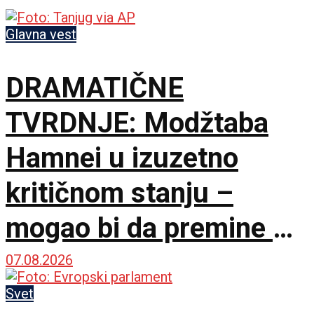
Glavna vest
DRAMATIČNE
TVRDNJE: Modžtaba
Hamnei u izuzetno
kritičnom stanju –
mogao bi da premine u
svakom trenutku
07.08.2026
Svet