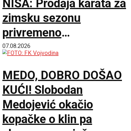
NIŠA: Prodaja karata za
zimsku sezonu
privremeno
obustavljena
07.08.2026
MEDO, DOBRO DOŠAO
KUĆI! Slobodan
Medojević okačio
kopačke o klin pa