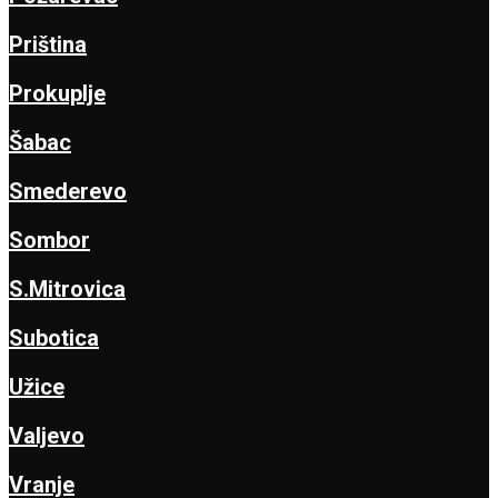
Priština
Prokuplje
Šabac
Smederevo
Sombor
S.Mitrovica
Subotica
Užice
Valjevo
Vranje