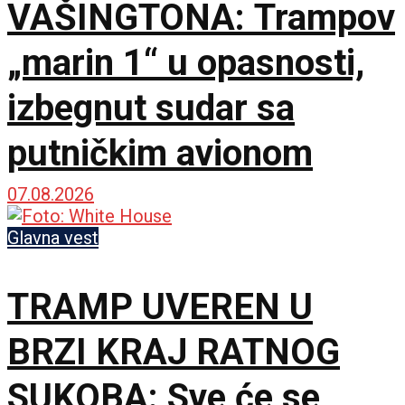
VAŠINGTONA: Trampov
„marin 1“ u opasnosti,
izbegnut sudar sa
putničkim avionom
07.08.2026
Glavna vest
TRAMP UVEREN U
BRZI KRAJ RATNOG
SUKOBA: Sve će se