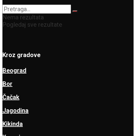
Nema rezultata
Pogledaj sve rezultate
Kroz gradove
Beograd
Bor
Čačak
Jagodina
Kikinda