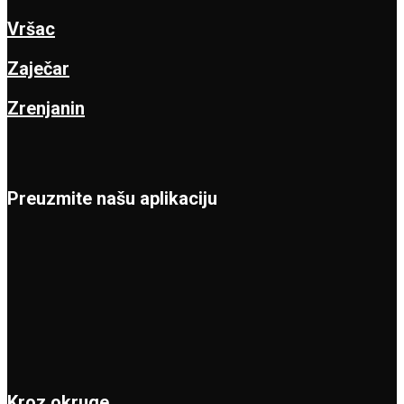
Vršac
Zaječar
Zrenjanin
Preuzmite našu aplikaciju
Kroz okruge