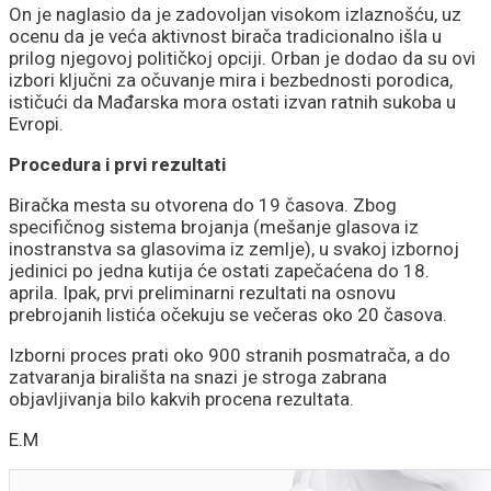
On je naglasio da je zadovoljan visokom izlaznošću, uz
ocenu da je veća aktivnost birača tradicionalno išla u
prilog njegovoj političkoj opciji. Orban je dodao da su ovi
izbori ključni za očuvanje mira i bezbednosti porodica,
ističući da Mađarska mora ostati izvan ratnih sukoba u
Evropi.
Procedura i prvi rezultati
Biračka mesta su otvorena do 19 časova. Zbog
specifičnog sistema brojanja (mešanje glasova iz
inostranstva sa glasovima iz zemlje), u svakoj izbornoj
jedinici po jedna kutija će ostati zapečaćena do 18.
aprila. Ipak, prvi preliminarni rezultati na osnovu
prebrojanih listića očekuju se večeras oko 20 časova.
Izborni proces prati oko 900 stranih posmatrača, a do
zatvaranja birališta na snazi je stroga zabrana
objavljivanja bilo kakvih procena rezultata.
E.M