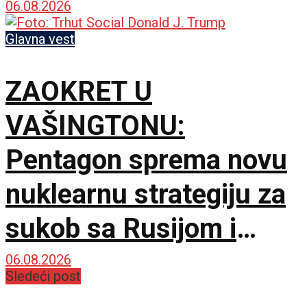
06.08.2026
Glavna vest
ZAOKRET U
VAŠINGTONU:
Pentagon sprema novu
nuklearnu strategiju za
sukob sa Rusijom i
Kinom
06.08.2026
Sledeći post