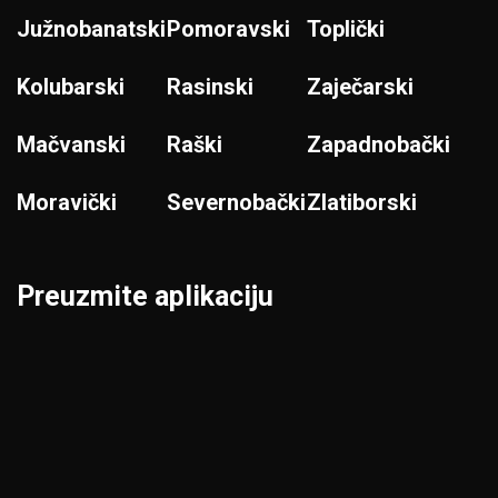
Južnobanatski
Pomoravski
Toplički
Kolubarski
Rasinski
Zaječarski
Mačvanski
Raški
Zapadnobački
Moravički
Severnobački
Zlatiborski
Preuzmite aplikaciju