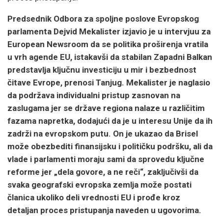
Predsednik Odbora za spoljne poslove Evropskog
parlamenta Dejvid Mekalister izjavio je u intervjuu za
European Newsroom da se politika proširenja vratila
u vrh agende EU, istakavši da stabilan Zapadni Balkan
predstavlja ključnu investiciju u mir i bezbednost
čitave Evrope, prenosi Tanjug. Mekalister je naglasio
da podržava individualni pristup zasnovan na
zaslugama jer se države regiona nalaze u različitim
fazama napretka, dodajući da je u interesu Unije da ih
zadrži na evropskom putu. On je ukazao da Brisel
može obezbediti finansijsku i političku podršku, ali da
vlade i parlamenti moraju sami da sprovedu ključne
reforme jer „dela govore, a ne reči“, zaključivši da
svaka geografski evropska zemlja može postati
članica ukoliko deli vrednosti EU i prođe kroz
detaljan proces pristupanja naveden u ugovorima.