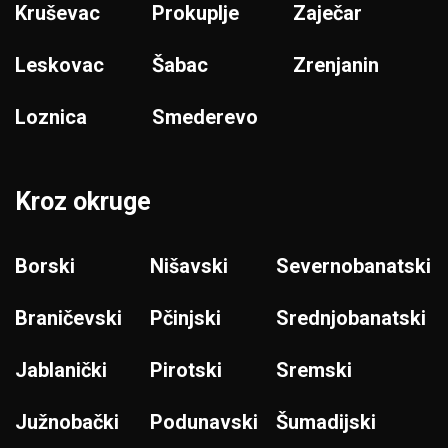
Kruševac
Prokuplje
Zaječar
Leskovac
Šabac
Zrenjanin
Loznica
Smederevo
Kroz okruge
Borski
Nišavski
Severnobanatski
Braničevski
Pčinjski
Srednjobanatski
Jablanički
Pirotski
Sremski
Južnobački
Podunavski
Šumadijski