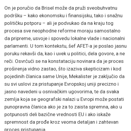
On je poručio da Brisel može da pruži sveobuhvatnu
podršku – kako ekonomsku i finansijsku, tako i snažnu
političku potporu – ali je podvukao da na kraju tog
procesa sve neophodne reforme moraju samostalno
da pripreme, usvoje i spovedu lokalne vlade i nacionalni
parlamenti. U tom kontekstu, šef AFET-a je poslao jasnu
poruku rekavši da, kao i uvek u politici, dela govore, a ne
reči. Osvrćući se na konstataciju novinara da je proces
proširenja vidno zastao, što izaziva skepticizam i kod
pojedinih članica same Unije, Mekalister je zaključio da
su svi uslovi za pristupanje Evropskoj uniji precizno i
jasno navedeni u osnivačkim ugovorima, te da svaka
zemlja koja se geografski nalazi u Evropi može postati
punopravna članica ako je za to zaista spremna, ako u
potpunosti deli bazične vrednosti EU i ako iskaže
spremnost da prođe kroz veoma detaljan i zahtevan
proces pristupanja.