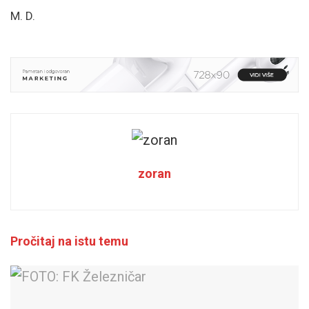
M. D.
zoran
Pročitaj na istu temu