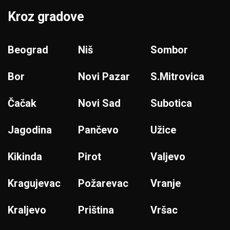
Kroz gradove
Beograd
Niš
Sombor
Bor
Novi Pazar
S.Mitrovica
Čačak
Novi Sad
Subotica
Jagodina
Pančevo
Užice
Kikinda
Pirot
Valjevo
Kragujevac
Požarevac
Vranje
Kraljevo
Priština
Vršac