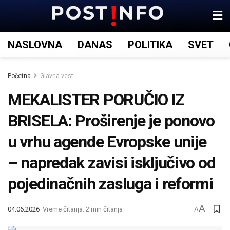
NASLOVNA
DANAS
POLITIKA
SVET
Početna
Glavna vest
MEKALISTER PORUČIO IZ
BRISELA: Proširenje je ponovo
u vrhu agende Evropske unije
– napredak zavisi isključivo od
pojedinačnih zasluga i reformi
A
04.06.2026
Vreme čitanja: 2 min čitanja
A