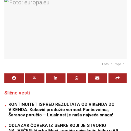
Foto: europa.eu
Slične vesti
KONTINUITET ISPRED REZULTATA OD VIKENDA DO
VIKENDA: Koković produžio vernost Pančevcima,
Šaranov poručio – Lojalnost je naša najveća snaga!
ODLAZAK ČOVEKA IZ SENKE KOJI JE STVORIO
NAJVEĆEG: Horhe Mesi izgubio najvažniju bitku u 69.