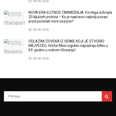
08.08.2026
NOVA ERA ELITNOG TAKMIČENJA: Evroliga izdvojila
20 ključnih poteza – Ko je napravio najbolji posao
pred početak nove sezone?
08.08.2026
ODLAZAK ČOVEKA IZ SENKE KOJI JE STVORIO
NAJVEĆEG: Horhe Mesi izgubio najvažniju bitku u
69. godini u rodnom Rosariju!
08.08.2026