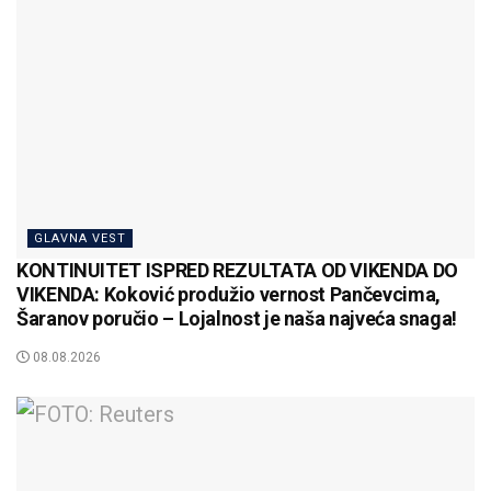
GLAVNA VEST
KONTINUITET ISPRED REZULTATA OD VIKENDA DO
VIKENDA: Koković produžio vernost Pančevcima,
Šaranov poručio – Lojalnost je naša najveća snaga!
08.08.2026