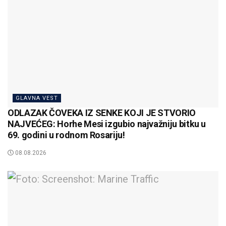
GLAVNA VEST
ODLAZAK ČOVEKA IZ SENKE KOJI JE STVORIO
NAJVEĆEG: Horhe Mesi izgubio najvažniju bitku u
69. godini u rodnom Rosariju!
08.08.2026