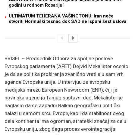
godini u rodnom Rosariju!
ULTIMATUM TEHERANA VAŠINGTONU: Iran neće
otvoriti Hormuški tesnac dok SAD ne ispuni šest uslova
BRISEL – Predsednik Odbora za spoljne poslove
Evropskog parlamenta (AFET) Dejvid Mekalister ocenio
je da se politika proširenja zvanično vratila u sam vrh
agende Evropske unije. U intervjuu za evropsku
medijsku mrežu European Newsroom (ENR), čiji je
novinska agencija Tanjug sastavni deo, Mekalister je
naglasio da se Zapadni Balkan geografski i politički
nalazi u samom srcu Evrope, kao i da stabilnost ovog
dela kontinenta ima ogroman, strateški značaj za celu
Evropsku uniju, zbog čega proces evrointegracija