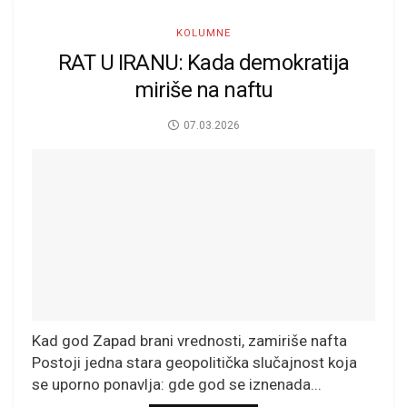
KOLUMNE
RAT U IRANU: Kada demokratija
miriše na naftu
07.03.2026
Kad god Zapad brani vrednosti, zamiriše nafta
Postoji jedna stara geopolitička slučajnost koja
se uporno ponavlja: gde god se iznenada...