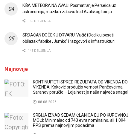
KIŠA METEORA NA AVALI: Posmatranje Perseida uz
astronomiju, muziku i zabavu kod Avalskog tornja
169 DELJENJA
SRDAČAN DOČEK U DRVARU: Vučić i Dodik u poseti –
obilazak fabrike „Jumko” i razgovori o infrastrukturi
143 DELJENJA
Najnovije
KONTINUITET ISPRED REZULTATA OD VIKENDA DO
VIKENDA: Koković produžio vernost Pančevcima,
Šaranov poručio – Lojalnost je naša najveća snaga!
08.08.2026
SRBIJA IZNAD SEDAM ČLANICA EU PO KUPOVNOJ
MOĆI: Minimalac od 743 evra nominalno, ali 1.094
PPS prema najnovijim podacima