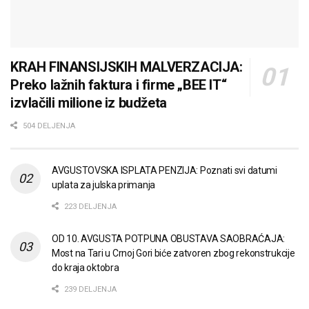
KRAH FINANSIJSKIH MALVERZACIJA:
Preko lažnih faktura i firme „BEE IT“
izvlačili milione iz budžeta
504 DELJENJA
AVGUSTOVSKA ISPLATA PENZIJA: Poznati svi datumi
uplata za julska primanja
223 DELJENJA
OD 10. AVGUSTA POTPUNA OBUSTAVA SAOBRAĆAJA:
Most na Tari u Crnoj Gori biće zatvoren zbog rekonstrukcije
do kraja oktobra
239 DELJENJA