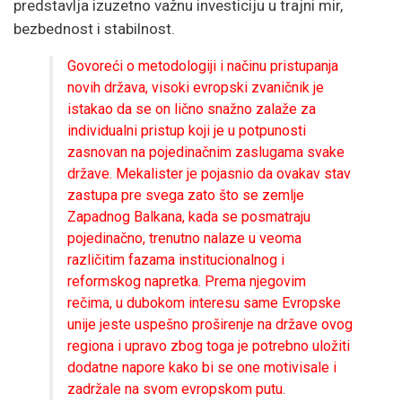
predstavlja izuzetno važnu investiciju u trajni mir,
bezbednost i stabilnost.
Govoreći o metodologiji i načinu pristupanja
novih država, visoki evropski zvaničnik je
istakao da se on lično snažno zalaže za
individualni pristup koji je u potpunosti
zasnovan na pojedinačnim zaslugama svake
države. Mekalister je pojasnio da ovakav stav
zastupa pre svega zato što se zemlje
Zapadnog Balkana, kada se posmatraju
pojedinačno, trenutno nalaze u veoma
različitim fazama institucionalnog i
reformskog napretka. Prema njegovim
rečima, u dubokom interesu same Evropske
unije jeste uspešno proširenje na države ovog
regiona i upravo zbog toga je potrebno uložiti
dodatne napore kako bi se one motivisale i
zadržale na svom evropskom putu.