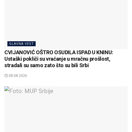
GLAVNA VEST
CVIJANOVIĆ OŠTRO OSUDILA ISPAD U KNINU:
Ustaški pokliči su vraćanje u mračnu prošlost,
stradali su samo zato što su bili Srbi
08.08.2026