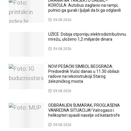
DRAMA NA TRAJEKTU OREBIĆ–
KORČULA: Autobus zaglavio na rampi,
putnici ga gurali i ljuljali da bi ga odglavili
09.08.2026
UŽICE: Dobija otporniju elektrodistributivnu
mrežu, uloženo 1,2 milijarde dinara
09.08.2026
NOVI PEŠAČKI SIMBOL BEOGRADA:
Predsednik Vučić danas u 11.30 obilazi
radove na rekonstrukciji Starog
železničkog mosta
09.08.2026
ODBRANJEN ŠUMARAK, PROGLAŠENA
VANREDNA SITUACIJA! Vatrogasci i
helikopteri spasili naselje od katastrofe
09.08.2026