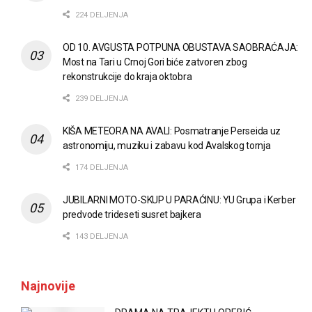
224 DELJENJA
OD 10. AVGUSTA POTPUNA OBUSTAVA SAOBRAĆAJA:
Most na Tari u Crnoj Gori biće zatvoren zbog
rekonstrukcije do kraja oktobra
239 DELJENJA
KIŠA METEORA NA AVALI: Posmatranje Perseida uz
astronomiju, muziku i zabavu kod Avalskog tornja
174 DELJENJA
JUBILARNI MOTO-SKUP U PARAĆINU: YU Grupa i Kerber
predvode trideseti susret bajkera
143 DELJENJA
Najnovije