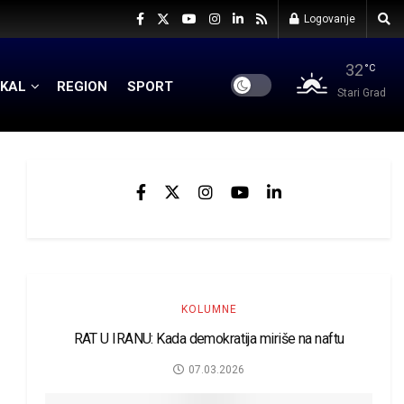
Logovanje
32
°C
KAL
REGION
SPORT
Stari Grad
KOLUMNE
RAT U IRANU: Kada demokratija miriše na naftu
07.03.2026