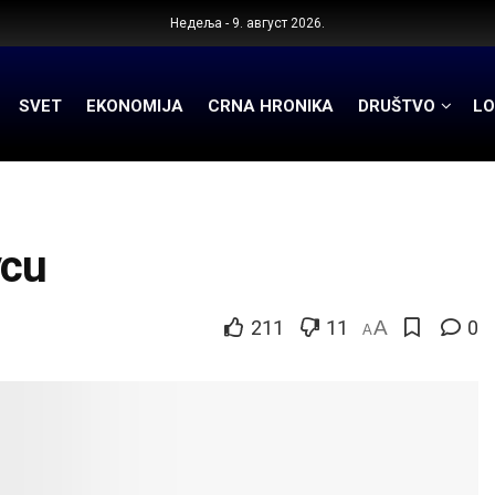
Недеља - 9. август 2026.
SVET
EKONOMIJA
CRNA HRONIKA
DRUŠTVO
LO
vcu
211
11
A
0
A