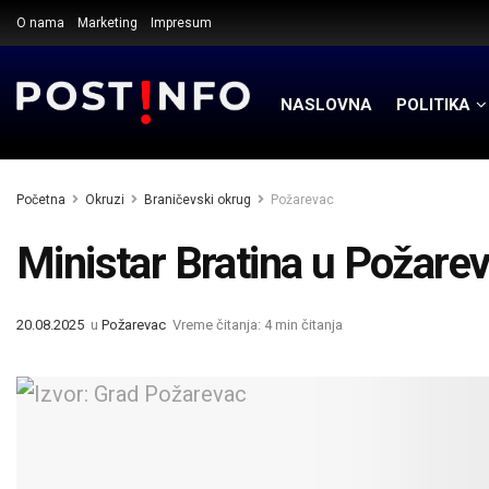
O nama
Marketing
Impresum
NASLOVNA
POLITIKA
Početna
Okruzi
Braničevski okrug
Požarevac
Ministar Bratina u Požare
20.08.2025
u
Požarevac
Vreme čitanja: 4 min čitanja