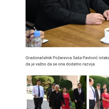
Gradonačelnik Požarevca Saša Pavlović istaka
da je važno da se ona dodatno razvija.