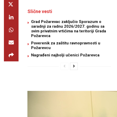
Slične vesti
Grad Požarevac zaključio Sporazum o
saradnji za radnu 2026/2027. godinu sa
svim privatnim vrtićima na teritoriji Grada
Požarevca
Poverenik za zaštitu ravnopravnosti u
Požarevcu
Nagrađeni najbolji učenici Požarevca