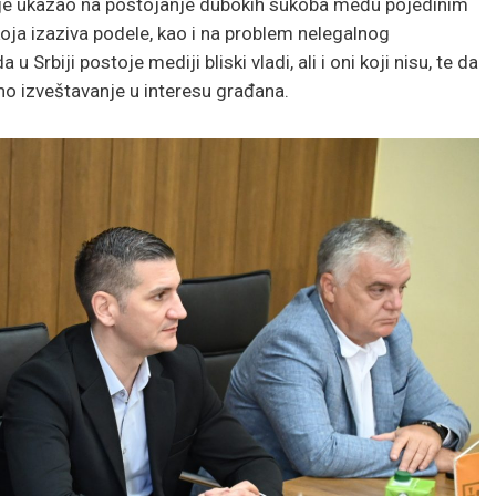
na je ukazao na postojanje dubokih sukoba među pojedinim
oja izaziva podele, kao i na problem nelegalnog
rbiji postoje mediji bliski vladi, ali i oni koji nisu, te da
lno izveštavanje u interesu građana.