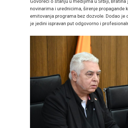
Govoreći o stanju u medijima u Srbiji, Brati
novinarima i urednicima, širenje propagande k
emitovanja programa bez dozvole. Dodao je da u S
je jedini ispravan put odgovorno i profesiona