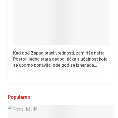
Kad god Zapad brani vrednosti, zamiriše nafta
Postoji jedna stara geopolitička slučajnost koja
se uporno ponavlja: gde god se iznenada...
Popularno