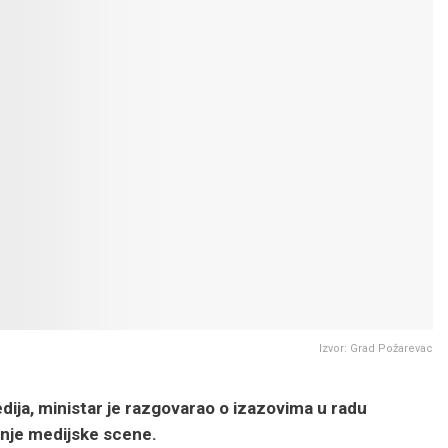
Izvor: Grad Požarevac
ija, ministar je razgovarao o izazovima u radu
nje medijske scene.