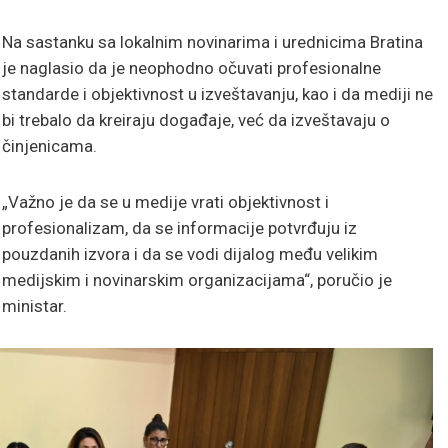
Na sastanku sa lokalnim novinarima i urednicima Bratina
je naglasio da je neophodno očuvati profesionalne
standarde i objektivnost u izveštavanju, kao i da mediji ne
bi trebalo da kreiraju događaje, već da izveštavaju o
činjenicama.
„Važno je da se u medije vrati objektivnost i
profesionalizam, da se informacije potvrđuju iz
pouzdanih izvora i da se vodi dijalog među velikim
medijskim i novinarskim organizacijama“, poručio je
ministar.