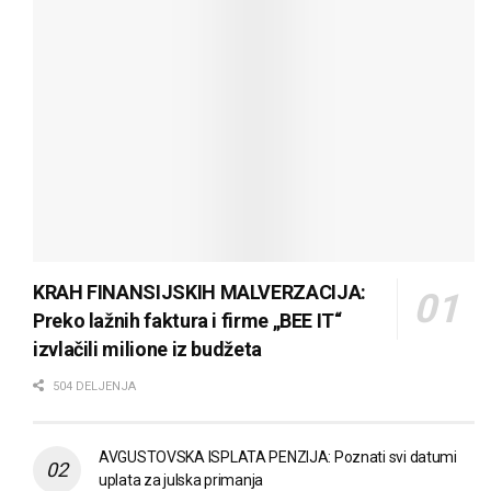
KRAH FINANSIJSKIH MALVERZACIJA:
Preko lažnih faktura i firme „BEE IT“
izvlačili milione iz budžeta
504 DELJENJA
AVGUSTOVSKA ISPLATA PENZIJA: Poznati svi datumi
uplata za julska primanja