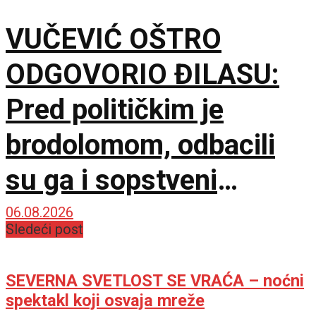
VUČEVIĆ OŠTRO
ODGOVORIO ĐILASU:
Pred političkim je
brodolomom, odbacili
su ga i sopstveni
saborci
06.08.2026
Sledeći post
SEVERNA SVETLOST SE VRAĆA – noćni
spektakl koji osvaja mreže