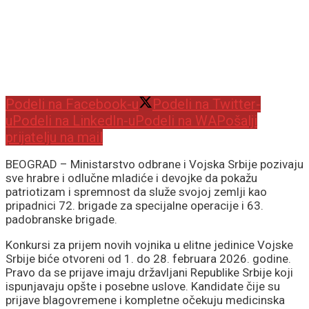
Podeli na Facebook-u
Podeli na Twitter-
u
Podeli na LinkedIn-u
Podeli na WA
Pošalji
prijatelju na mail
BEOGRAD – Ministarstvo odbrane i Vojska Srbije pozivaju
sve hrabre i odlučne mladiće i devojke da pokažu
patriotizam i spremnost da služe svojoj zemlji kao
pripadnici 72. brigade za specijalne operacije i 63.
padobranske brigade.
Konkursi za prijem novih vojnika u elitne jedinice Vojske
Srbije biće otvoreni od 1. do 28. februara 2026. godine.
Pravo da se prijave imaju državljani Republike Srbije koji
ispunjavaju opšte i posebne uslove. Kandidate čije su
prijave blagovremene i kompletne očekuju medicinska