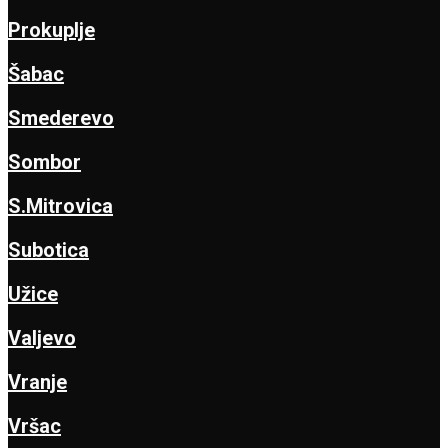
Prokuplje
Šabac
Smederevo
Sombor
S.Mitrovica
Subotica
Užice
Valjevo
Vranje
Vršac