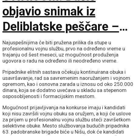
objavio snimak iz
Deliblatske peščare –
ubačena i tri helikoptera
Najuspešnijima će biti pružena prilika da stupe u
profesionalnu vojnu službu, prvo na određeno vreme u
trajanju od šest meseci, uz mogućnost produženja
ugovora o radu na određeno ili neodređeno vreme.
Pripadnike elitnih sastava očekuju kontinuirana obuka i
usavršavanje, rad sa savremenim naoružanjem i vojnom
opremom, kao i osnovna zarada u iznosu od oko 250.000
dinara, koja se dodatno uvećava u skladu sa stepenom
osposobljenosti i formacijskim mestom.
Mogućnost prijavljivanja na konkurse imaju i kandidati
koji nisu završili vojnu obuku sa oružjem, a koji će uslove
za prijem u profesionalnu vojnu službu steći završetkom
selektivne obuke. Mesto službovanja budućih pripadnika
63. padobranske brigade biće u Nišu, dok će kandidati