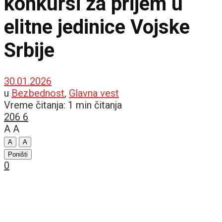
konkursi za prijem u
elitne jedinice Vojske
Srbije
30.01.2026
u
Bezbednost
,
Glavna vest
Vreme čitanja: 1 min čitanja
206
6
A
A
A
A
Poništi
0