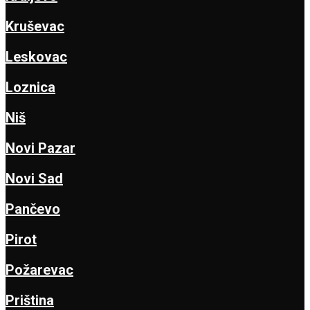
Kruševac
Leskovac
Loznica
Niš
Novi Pazar
Novi Sad
Pančevo
Pirot
Požarevac
Priština