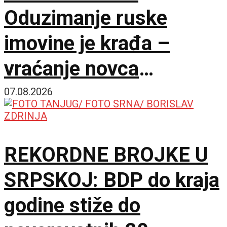
Oduzimanje ruske
imovine je krađa –
vraćanje novca
omogućilo bi mir u
07.08.2026
Ukrajini
REKORDNE BROJKE U
SRPSKOJ: BDP do kraja
godine stiže do