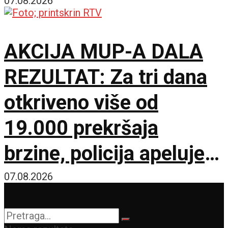
07.08.2026
AKCIJA MUP-A DALA
REZULTAT: Za tri dana
otkriveno više od
19.000 prekršaja
brzine, policija apeluje
na vozače pred burni
07.08.2026
vikend