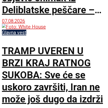
Deliblatske peščare –
ubačena i tri helikoptera
07.08.2026
Glavna vest
TRAMP UVEREN U
BRZI KRAJ RATNOG
SUKOBA: Sve će se
uskoro završiti, Iran ne
može još dugo da izdrži