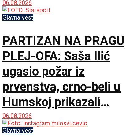
06.08.2026
Glavna vest
PARTIZAN NA PRAGU
PLEJ-OFA: Saša Ilić
ugasio požar iz
prvenstva, crno-beli u
Humskoj prikazali
najboljih sat vremena u
06.08.2026
sezoni!
Glavna vest