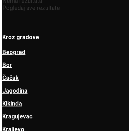
Nema rezultata
Pogledaj sve rezultate
Kroz gradove
Beograd
Bor
Čačak
Jagodina
Kikinda
Kragujevac
Kraljevo