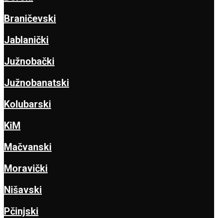
Braničevski
Jablanički
Južnobački
Južnobanatski
Kolubarski
KiM
Mačvanski
Moravički
Nišavski
Pčinjski