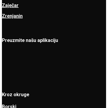
Zaječar
Zrenjanin
Preuzmite našu aplikaciju
Kroz okruge
Borski