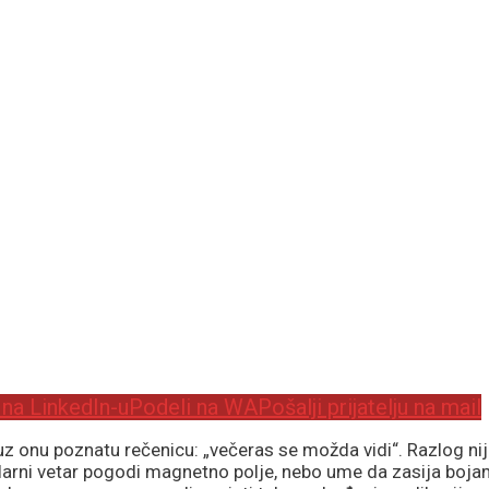
 na LinkedIn-u
Podeli na WA
Pošalji prijatelju na mail
z onu poznatu rečenicu: „večeras se možda vidi“. Razlog nije r
larni vetar pogodi magnetno polje, nebo ume da zasija bojam