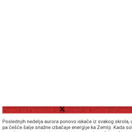
Podeli na Facebook-u
Podeli na Twitter-u
Podeli
Poslednjih nedelja aurora ponovo iskače iz svakog skrola, u
pa češće šalje snažne izbačaje energije ka Zemlji. Kada so