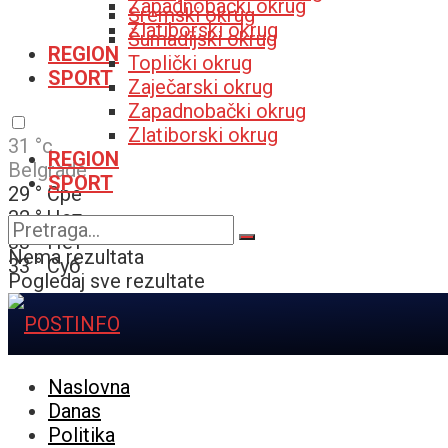
Zapadnobački okrug
Sremski okrug
Zlatiborski okrug
Šumadijski okrug
REGION
Toplički okrug
SPORT
Zaječarski okrug
Zapadnobački okrug
Zlatiborski okrug
31
°c
REGION
Belgrade
SPORT
29
°
Сре
32
°
Чет
33
°
Пет
Nema rezultata
33
°
Суб
Pogledaj sve rezultate
Naslovna
Danas
Politika