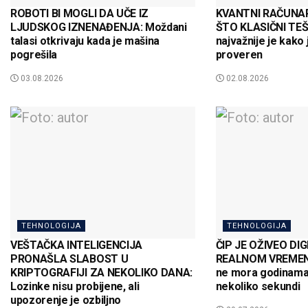
ROBOTI BI MOGLI DA UČE IZ
KVANTNI RAČUNAR
LJUDSKOG IZNENAĐENJA: Moždani
ŠTO KLASIČNI TEŠ
talasi otkrivaju kada je mašina
najvažnije je kako 
pogrešila
proveren
03.08.2026
02.08.2026
TEHNOLOGIJA
TEHNOLOGIJA
VEŠTAČKA INTELIGENCIJA
ČIP JE OŽIVEO DI
PRONAŠLA SLABOST U
REALNOM VREMENU
KRIPTOGRAFIJI ZA NEKOLIKO DANA:
ne mora godinama 
Lozinke nisu probijene, ali
nekoliko sekundi
upozorenje je ozbiljno