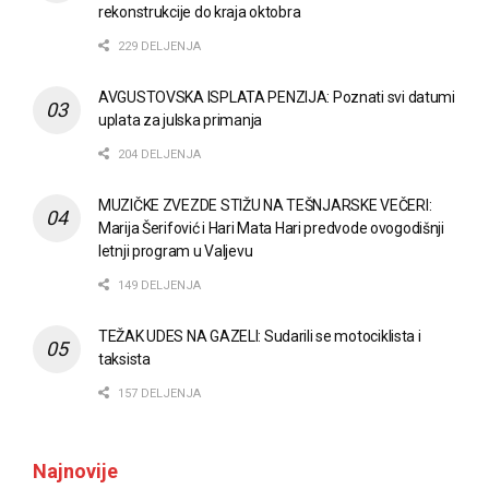
rekonstrukcije do kraja oktobra
229 DELJENJA
AVGUSTOVSKA ISPLATA PENZIJA: Poznati svi datumi
uplata za julska primanja
204 DELJENJA
MUZIČKE ZVEZDE STIŽU NA TEŠNJARSKE VEČERI:
Marija Šerifović i Hari Mata Hari predvode ovogodišnji
letnji program u Valjevu
149 DELJENJA
TEŽAK UDES NA GAZELI: Sudarili se motociklista i
taksista
157 DELJENJA
Najnovije