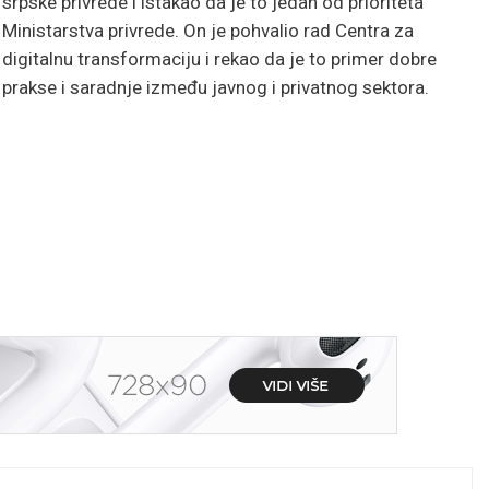
srpske privrede i istakao da je to jedan od prioriteta
Ministarstva privrede. On je pohvalio rad Centra za
digitalnu transformaciju i rekao da je to primer dobre
prakse i saradnje između javnog i privatnog sektora.