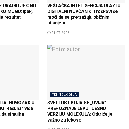
 URADIO JE ONO
VEŠTAČKA INTELIGENCIJA ULAZI U
KO MOGU: Ipak,
DIGITALNI NOVČANIK: Troškovi će
je rezultat
moći da se pretražuju običnim
pitanjem
31.07.2026
TEHNOLOGIJA
GITALNI MOZAK U
SVETLOST KOJA SE „UVIJA”
: Računar više
PREPOZNAJE LEVU I DESNU
da simulira
VERZIJU MOLEKULA: Otkriće je
važno za lekove