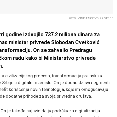
FOTO: MINISTARSTVO PRIVREDE
ri godine izdvojilo 737.2 miliona dinara za
danas ministar privrede Slobodan Cvetković
ransformaciju. On se zahvalio Predragu
ičkom radu kako bi Ministarstvo privrede
m.
sta civilizacijskog procesa, transformacija prelaska u
e Srbije u digitalnim smislu. On je dodao da svi segmenti
benefit korišćenja novih tehnologija, koje im omogućavaju
de dodatne prihode za svoja privredna društva.
On je takođe najavio dalju podršku za digitalizaciju