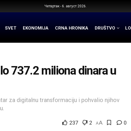
Четвртак - 6. август 2026.
SVET
EKONOMIJA
CRNA HRONIKA
DRUŠTVO
LO
lo 737.2 miliona dinara u
r za digitalnu transformaciju i pohvalio njihov
u.
237
2
A
0
A