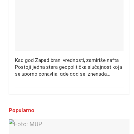
Kad god Zapad brani vrednosti, zamiriše nafta
Postoji jedna stara geopolitička slučajnost koja
se uporno ponavlja: gde god se iznenada...
Popularno