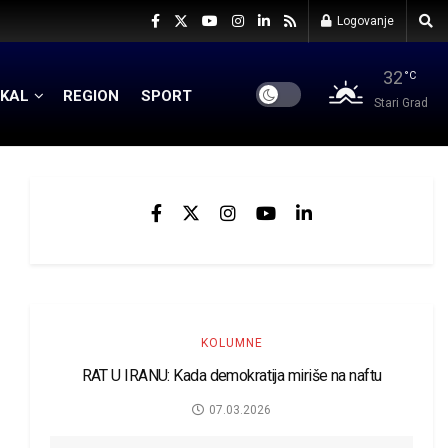
Logovanje
32
°C
KAL
REGION
SPORT
Stari Grad
KOLUMNE
RAT U IRANU: Kada demokratija miriše na naftu
07.03.2026