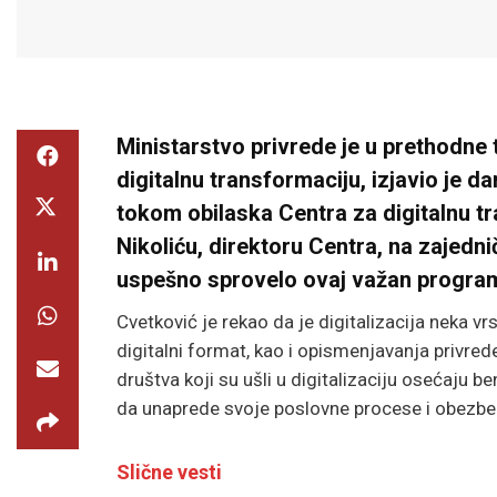
Ministarstvo privrede je u prethodne t
digitalnu transformaciju, izjavio je 
tokom obilaska Centra za digitalnu t
Nikoliću, direktoru Centra, na zajedn
uspešno sprovelo ovaj važan progra
Cvetković je rekao da je digitalizacija neka vr
digitalni format, kao i opismenjavanja privred
društva koji su ušli u digitalizaciju osećaju 
da unaprede svoje poslovne procese i obezbe
Slične vesti