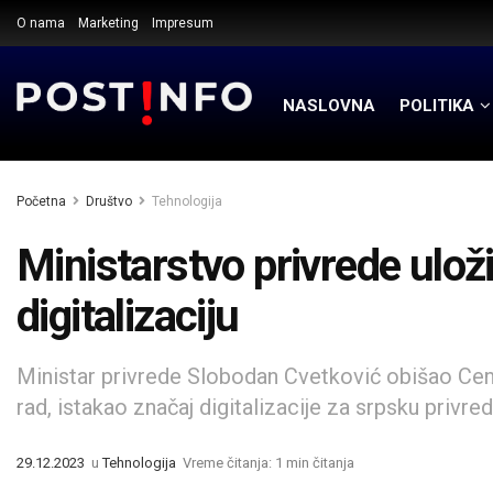
O nama
Marketing
Impresum
NASLOVNA
POLITIKA
Početna
Društvo
Tehnologija
Ministarstvo privrede uloži
digitalizaciju
Ministar privrede Slobodan Cvetković obišao Centa
rad, istakao značaj digitalizacije za srpsku privred
29.12.2023
u
Tehnologija
Vreme čitanja: 1 min čitanja