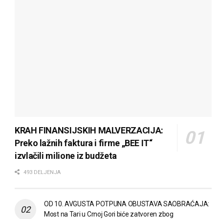
KRAH FINANSIJSKIH MALVERZACIJA:
Preko lažnih faktura i firme „BEE IT“
izvlačili milione iz budžeta
493 DELJENJA
OD 10. AVGUSTA POTPUNA OBUSTAVA SAOBRAĆAJA:
Most na Tari u Crnoj Gori biće zatvoren zbog