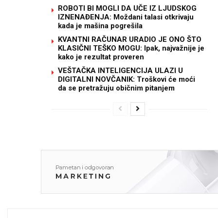
ROBOTI BI MOGLI DA UČE IZ LJUDSKOG
IZNENAĐENJA: Moždani talasi otkrivaju
kada je mašina pogrešila
KVANTNI RAČUNAR URADIO JE ONO ŠTO
KLASIČNI TEŠKO MOGU: Ipak, najvažnije je
kako je rezultat proveren
VEŠTAČKA INTELIGENCIJA ULAZI U
DIGITALNI NOVČANIK: Troškovi će moći
da se pretražuju običnim pitanjem