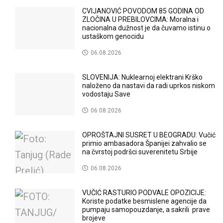
CVIJANOVIĆ POVODOM 85 GODINA OD
ZLOČINA U PREBILOVCIMA: Moralna i
nacionalna dužnost je da čuvamo istinu o
ustaškom genocidu
06.08.2026
SLOVENIJA: Nuklearnoj elektrani Krško
naloženo da nastavi da radi uprkos niskom
vodostaju Save
06.08.2026
OPROŠTAJNI SUSRET U BEOGRADU: Vučić
primio ambasadora Španijei zahvalio se
na čvrstoj podršci suverenitetu Srbije
06.08.2026
VUČIĆ RASTURIO PODVALE OPOZICIJE:
Koriste podatke besmislene agencije da
pumpaju samopouzdanje, a sakrili prave
brojeve