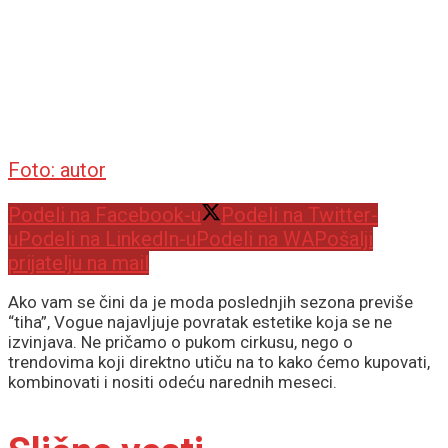
Foto: autor
Podeli na Facebook-u
Podeli na Twitter-
u
Podeli na LinkedIn-u
Podeli na WA
Pošalji
prijatelju na mail
Ako vam se čini da je moda poslednjih sezona previše
“tiha”, Vogue najavljuje povratak estetike koja se ne
izvinjava. Ne pričamo o pukom cirkusu, nego o
trendovima koji direktno utiču na to kako ćemo kupovati,
kombinovati i nositi odeću narednih meseci.