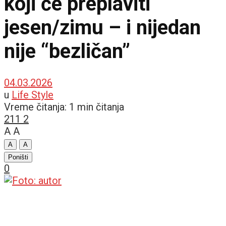
koji će preplaviti
jesen/zimu – i nijedan
nije “bezličan”
04.03.2026
u
Life Style
Vreme čitanja: 1 min čitanja
211
2
A
A
A
A
Poništi
0