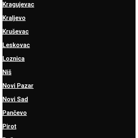
Kragujevac
Kraljevo
Kruševac
Leskovac
Loznica
Niš
Novi Pazar
Novi Sad
Pančevo
Pirot