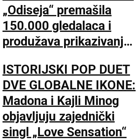
„Odiseja“ premašila
150.000 gledalaca i
produžava prikazivanje
u IMAX dvorani
ISTORIJSKI POP DUET
DVE GLOBALNE IKONE:
Madona i Kajli Minog
objavljuju zajednički
singl „Love Sensation“