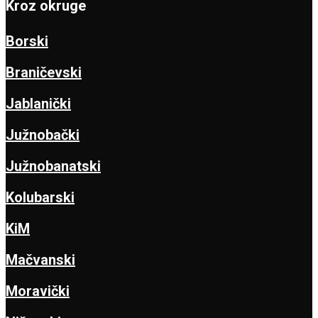
Kroz okruge
Borski
Braničevski
Jablanički
Južnobački
Južnobanatski
Kolubarski
KiM
Mačvanski
Moravički