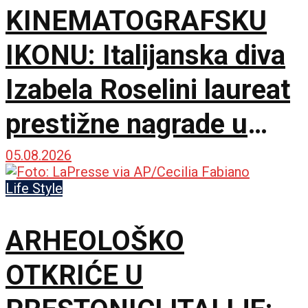
KINEMATOGRAFSKU
IKONU: Italijanska diva
Izabela Roselini laureat
prestižne nagrade u
Švajcarskoj
05.08.2026
Life Style
ARHEOLOŠKO
OTKRIĆE U