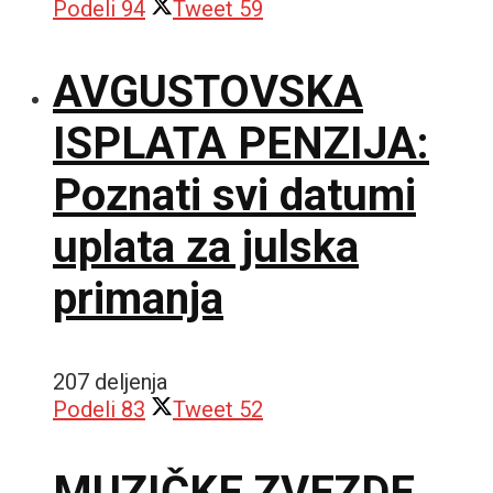
Podeli
94
Tweet
59
AVGUSTOVSKA
ISPLATA PENZIJA:
Poznati svi datumi
uplata za julska
primanja
207 deljenja
Podeli
83
Tweet
52
MUZIČKE ZVEZDE