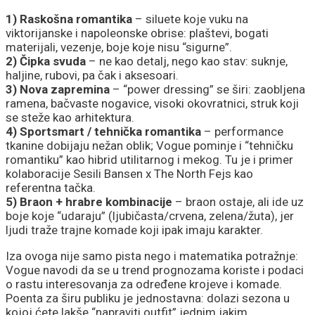
1) Raskošna romantika
– siluete koje vuku na
viktorijanske i napoleonske obrise: plaštevi, bogati
materijali, vezenje, boje koje nisu “sigurne”.
2) Čipka svuda
– ne kao detalj, nego kao stav: suknje,
haljine, rubovi, pa čak i aksesoari.
3) Nova zapremina
– “power dressing” se širi: zaobljena
ramena, bačvaste nogavice, visoki okovratnici, struk koji
se steže kao arhitektura.
4) Sportsmart / tehnička romantika
– performance
tkanine dobijaju nežan oblik; Vogue pominje i “tehničku
romantiku” kao hibrid utilitarnog i mekog. Tu je i primer
kolaboracije Sesili Bansen x The North Fejs kao
referentna tačka.
5) Braon + hrabre kombinacije
– braon ostaje, ali ide uz
boje koje “udaraju” (ljubičasta/crvena, zelena/žuta), jer
ljudi traže trajne komade koji ipak imaju karakter.
Iza ovoga nije samo pista nego i matematika potražnje:
Vogue navodi da se u trend prognozama koriste i podaci
o rastu interesovanja za određene krojeve i komade.
Poenta za širu publiku je jednostavna: dolazi sezona u
kojoj ćete lakše “napraviti outfit” jednim jakim