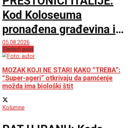
PRESTONICI ITALIJE:
Kod Koloseuma
pronađena građevina iz
drugog veka sa
05.08.2026
Sledeći post
mozaicima i freskama
MOZAK KOJI NE STARI KAKO “TREBA”:
“Super-ageri” otkrivaju da pamćenje
možda ima biološki štit
Kolumne