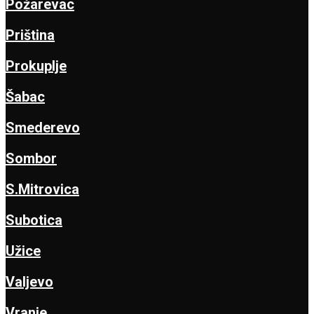
Požarevac
Priština
Prokuplje
Šabac
Smederevo
Sombor
S.Mitrovica
Subotica
Užice
Valjevo
Vranje