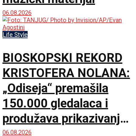
06.08.2026
Life Style
BIOSKOPSKI REKORD
KRISTOFERA NOLANA:
„Odiseja“ premašila
150.000 gledalaca i
produžava prikazivanje
u IMAX dvorani
06.08.2026