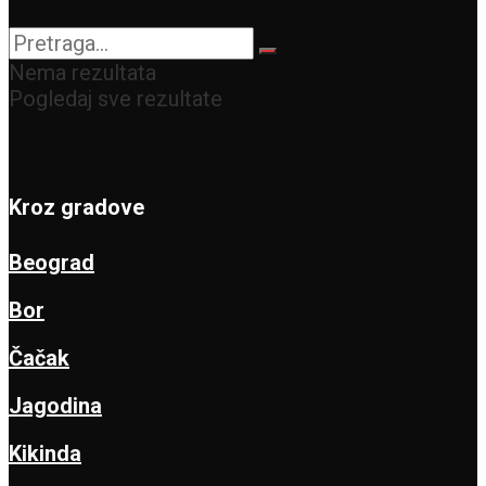
Matice srpske
Nema rezultata
Pogledaj sve rezultate
Kroz gradove
Beograd
Bor
Čačak
Jagodina
Kikinda