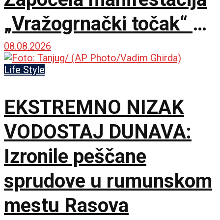
„Vražogrnački točak“ u
porti Hrama Svete
08.08.2026
Trojice
Life Style
EKSTREMNO NIZAK
VODOSTAJ DUNAVA:
Izronile peščane
sprudove u rumunskom
mestu Rasova