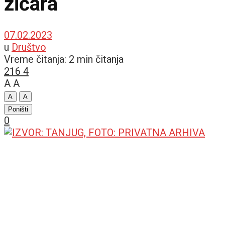
žičara
07.02.2023
u
Društvo
Vreme čitanja: 2 min čitanja
216
4
A
A
A
A
Poništi
0