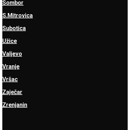
Sombor
S.Mitrovica
Subotica
Užice
Valjevo
Vranje
Vršac
Zaječar
Zrenjanin