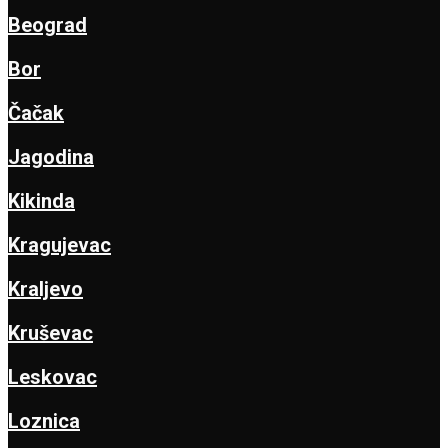
Beograd
Bor
Čačak
Jagodina
Kikinda
Kragujevac
Kraljevo
Kruševac
Leskovac
Loznica