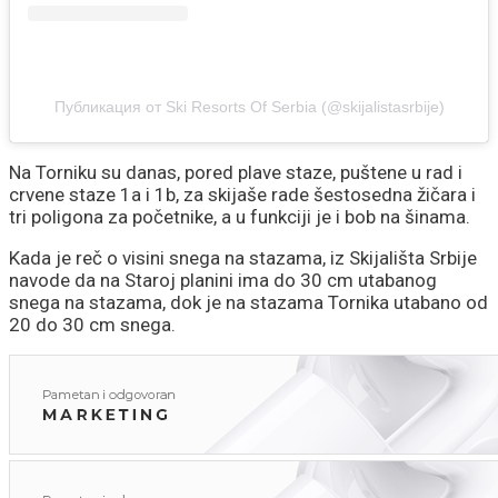
Публикация от Ski Resorts Of Serbia (@skijalistasrbije)
Na Torniku su danas, pored plave staze, puštene u rad i
crvene staze 1a i 1b, za skijaše rade šestosedna žičara i
tri poligona za početnike, a u funkciji je i bob na šinama.
Kada je reč o visini snega na stazama, iz Skijališta Srbije
navode da na Staroj planini ima do 30 cm utabanog
snega na stazama, dok je na stazama Tornika utabano od
20 do 30 cm snega.