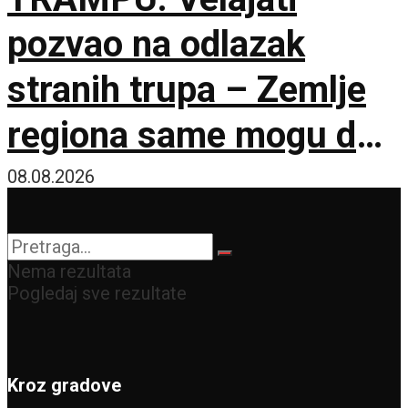
pozvao na odlazak
stranih trupa – Zemlje
regiona same mogu da
osiguraju bezbednost
08.08.2026
Nema rezultata
Pogledaj sve rezultate
Kroz gradove