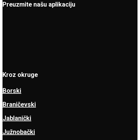
Preuzmite našu aplikaciju
Kroz okruge
Borski
Braničevski
Jablanički
Južnobački