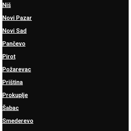
Niš
Novi Pazar
Novi Sad
Pančevo
Pirot
Požarevac
Priština
Prokuplje
Šabac
Smederevo