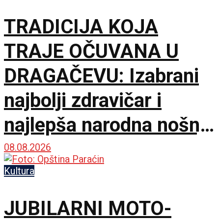
TRADICIJA KOJA
TRAJE OČUVANA U
DRAGAČEVU: Izabrani
najbolji zdravičar i
najlepša narodna nošnja
na 65. Saboru trubača
08.08.2026
Kultura
JUBILARNI MOTO-