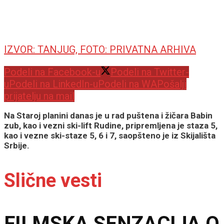
IZVOR: TANJUG, FOTO: PRIVATNA ARHIVA
Podeli na Facebook-u
Podeli na Twitter-
u
Podeli na LinkedIn-u
Podeli na WA
Pošalji
prijatelju na mail
Na Staroj planini danas je u rad puštena i žičara Babin
zub, kao i vezni ski-lift Rudine, pripremljena je staza 5,
kao i vezne ski-staze 5, 6 i 7, saopšteno je iz Skijališta
Srbije.
Slične vesti
FILMSKA SENZACIJA O