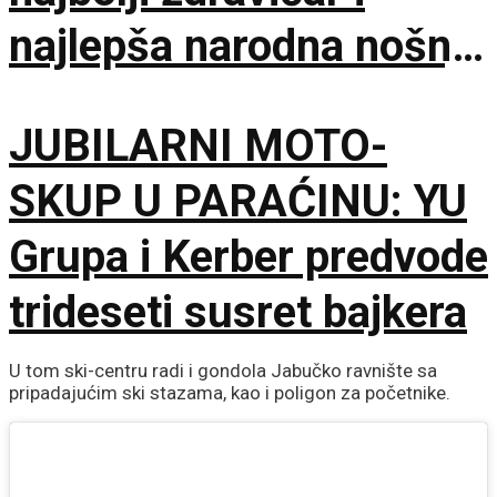
najlepša narodna nošnja
na 65. Saboru trubača
JUBILARNI MOTO-
SKUP U PARAĆINU: YU
Grupa i Kerber predvode
trideseti susret bajkera
U tom ski-centru radi i gondola Jabučko ravnište sa
pripadajućim ski stazama, kao i poligon za početnike.