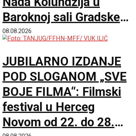
Nada Kolundžija u
Baroknoj sali Gradske
kuće
08.08.2026
JUBILARNO IZDANJE
POD SLOGANOM „SVE
BOJE FILMA“: Filmski
festival u Herceg
Novom od 22. do 28.