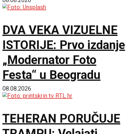
avgusta
08.08.2026
DVA VEKA VIZUELNE
ISTORIJE: Prvo izdanje
„Modernator Foto
Festa“ u Beogradu
08.08.2026
TEHERAN PORUČUJE
TRAMPU: Velajati