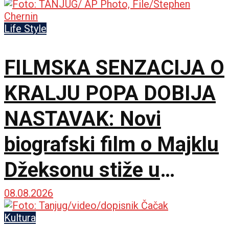
Life Style
FILMSKA SENZACIJA O
KRALJU POPA DOBIJA
NASTAVAK: Novi
biografski film o Majklu
Džeksonu stiže u
bioskope
08.08.2026
Kultura