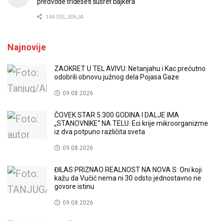
predvode trideseti susret bajkera
144 DELJENJA
Najnovije
ZAOKRET U TEL AVIVU: Netanjahu i Kac prećutno
odobrili obnovu južnog dela Pojasa Gaze
09.08.2026
ČOVEK STAR 5.300 GODINA I DALJE IMA
„STANOVNIKE“ NA TELU: Eci krije mikroorganizme
iz dva potpuno različita sveta
09.08.2026
ĐILAS PRIZNAO REALNOST NA NOVA S: Oni koji
kažu da Vučić nema ni 30 odsto jednostavno ne
govore istinu
09.08.2026