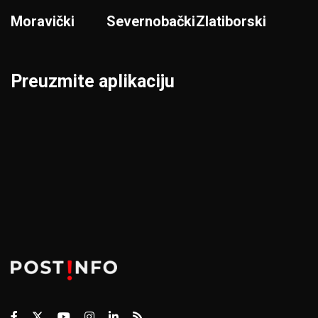
Moravički
Severnobački
Zlatiborski
Preuzmite aplikaciju