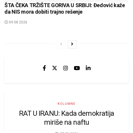
ŠTA ČEKA TRŽIŠTE GORIVA U SRBIJI: Đedović kaže
da NIS mora dobiti trajno rešenje
09.08.2026
KOLUMNE
RAT U IRANU: Kada demokratija
miriše na naftu