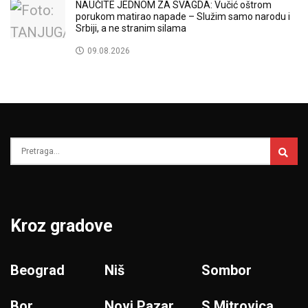
NAUČITE JEDNOM ZA SVAGDA: Vučić oštrom
porukom matirao napade – Služim samo narodu i
Srbiji, a ne stranim silama
09.08.2026
Kroz gradove
Beograd
Niš
Sombor
Bor
Novi Pazar
S.Mitrovica