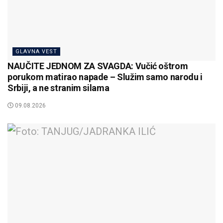
GLAVNA VEST
NAUČITE JEDNOM ZA SVAGDA: Vučić oštrom
porukom matirao napade – Služim samo narodu i
Srbiji, a ne stranim silama
09.08.2026