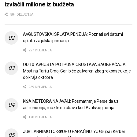
izvlačili milione iz budžeta
504 DELJENJA
AVGUSTOVSKA ISPLATA PENZIJA: Poznati svi datumi
uplata za julska primanja
227 DELJENJA
OD 10. AVGUSTA POTPUNA OBUSTAVA SAOBRAĆAJA:
Most na Tari u Crnoj Gori biće zatvoren zbog rekonstrukcije
do kraja oktobra
239 DELJENJA
KIŠA METEORA NA AVALI: Posmatranje Perseida uz
astronomiju, muziku i zabavu kod Avalskog tornja
178 DELJENJA
JUBILARNI MOTO-SKUP U PARAĆINU: YU Grupa i Kerber