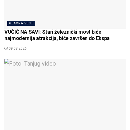
GLAVNA VEST
VUČIĆ NA SAVI: Stari železnički most biće
najmodernija atrakcija, biće završen do Ekspa
09.08.2026