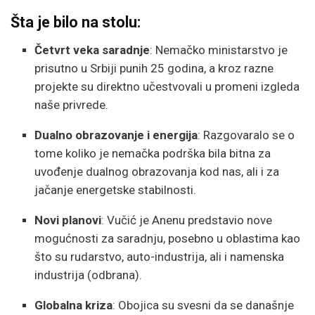
Šta je bilo na stolu:
Četvrt veka saradnje
: Nemačko ministarstvo je
prisutno u Srbiji punih 25 godina, a kroz razne
projekte su direktno učestvovali u promeni izgleda
naše privrede.
Dualno obrazovanje i energija
: Razgovaralo se o
tome koliko je nemačka podrška bila bitna za
uvođenje dualnog obrazovanja kod nas, ali i za
jačanje energetske stabilnosti.
Novi planovi
: Vučić je Anenu predstavio nove
mogućnosti za saradnju, posebno u oblastima kao
što su rudarstvo, auto-industrija, ali i namenska
industrija (odbrana).
Globalna kriza
: Obojica su svesni da se današnje