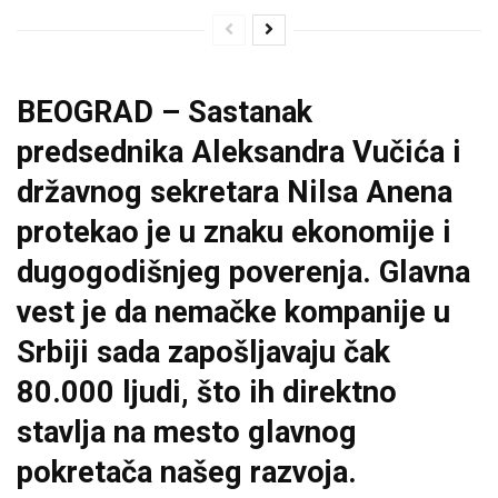
BEOGRAD – Sastanak
predsednika Aleksandra Vučića i
državnog sekretara Nilsa Anena
protekao je u znaku ekonomije i
dugogodišnjeg poverenja. Glavna
vest je da nemačke kompanije u
Srbiji sada zapošljavaju čak
80.000 ljudi
, što ih direktno
stavlja na mesto glavnog
pokretača našeg razvoja.