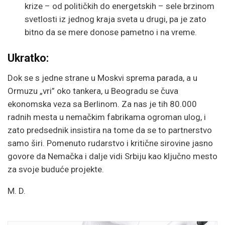
krize – od političkih do energetskih – sele brzinom
svetlosti iz jednog kraja sveta u drugi, pa je zato
bitno da se mere donose pametno i na vreme.
Ukratko:
Dok se s jedne strane u Moskvi sprema parada, a u
Ormuzu „vri” oko tankera, u Beogradu se čuva
ekonomska veza sa Berlinom. Za nas je tih 80.000
radnih mesta u nemačkim fabrikama ogroman ulog, i
zato predsednik insistira na tome da se to partnerstvo
samo širi. Pomenuto rudarstvo i kritične sirovine jasno
govore da Nemačka i dalje vidi Srbiju kao ključno mesto
za svoje buduće projekte.
M. D.