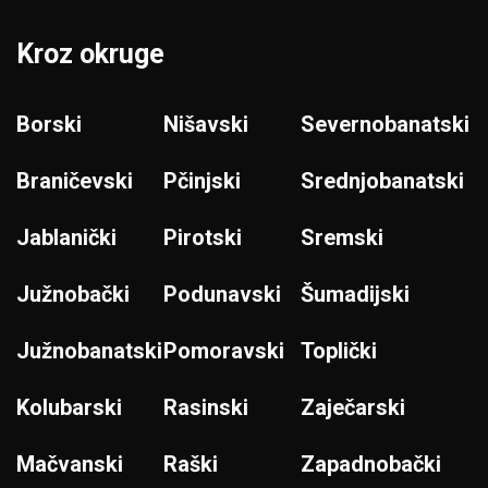
Kroz okruge
Borski
Nišavski
Severnobanatski
Braničevski
Pčinjski
Srednjobanatski
Jablanički
Pirotski
Sremski
Južnobački
Podunavski
Šumadijski
Južnobanatski
Pomoravski
Toplički
Kolubarski
Rasinski
Zaječarski
Mačvanski
Raški
Zapadnobački