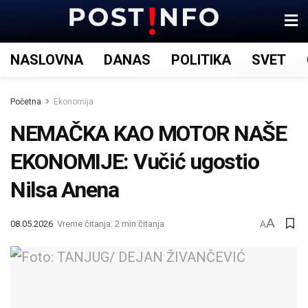
NASLOVNA
DANAS
POLITIKA
SVET
Početna
Ekonomija
NEMAČKA KAO MOTOR NAŠE
EKONOMIJE: Vučić ugostio
Nilsa Anena
A
08.05.2026
Vreme čitanja: 2 min čitanja
A