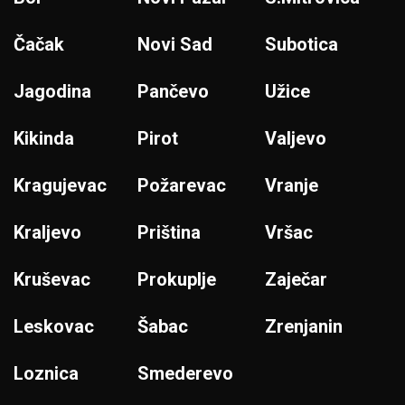
Čačak
Novi Sad
Subotica
Jagodina
Pančevo
Užice
Kikinda
Pirot
Valjevo
Kragujevac
Požarevac
Vranje
Kraljevo
Priština
Vršac
Kruševac
Prokuplje
Zaječar
Leskovac
Šabac
Zrenjanin
Loznica
Smederevo