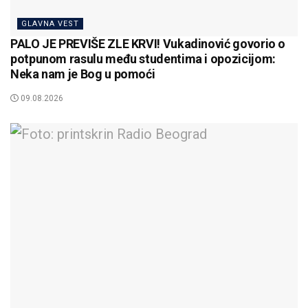
GLAVNA VEST
PALO JE PREVIŠE ZLE KRVI! Vukadinović govorio o
potpunom rasulu među studentima i opozicijom:
Neka nam je Bog u pomoći
09.08.2026