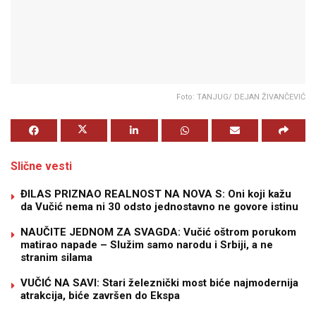
Foto: TANJUG/ DEJAN ŽIVANČEVIĆ
Slične vesti
ĐILAS PRIZNAO REALNOST NA NOVA S: Oni koji kažu
da Vučić nema ni 30 odsto jednostavno ne govore istinu
NAUČITE JEDNOM ZA SVAGDA: Vučić oštrom porukom
matirao napade – Služim samo narodu i Srbiji, a ne
stranim silama
VUČIĆ NA SAVI: Stari železnički most biće najmodernija
atrakcija, biće završen do Ekspa