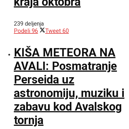
kraja oktobra
239 deljenja
Podeli
96
Tweet
60
KIŠA METEORA NA
AVALI: Posmatranje
Perseida uz
astronomiju, muziku i
zabavu kod Avalskog
tornja