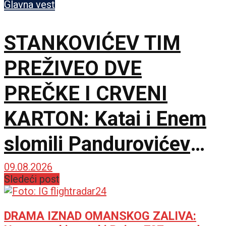
Glavna vest
STANKOVIĆEV TIM
PREŽIVEO DVE
PREČKE I CRVENI
KARTON: Katai i Enem
slomili Pandurovićev
bedem, Pazarci
09.08.2026
Sledeći post
promašivali u Ljutice
Bogdana!
DRAMA IZNAD OMANSKOG ZALIVA: