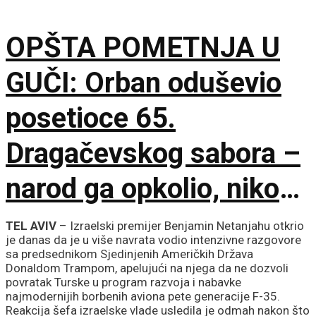
železničkog mosta
OPŠTA POMETNJA U
GUČI: Orban oduševio
posetioce 65.
Dragačevskog sabora –
narod ga opkolio, niko
ne veruje koliko je
TEL AVIV
– Izraelski premijer Benjamin Netanjahu otkrio
je danas da je u više navrata vodio intenzivne razgovore
opušten
sa predsednikom Sjedinjenih Američkih Država
Donaldom Trampom, apelujući na njega da ne dozvoli
povratak Turske u program razvoja i nabavke
najmodernijih borbenih aviona pete generacije F-35.
Reakcija šefa izraelske vlade usledila je odmah nakon što