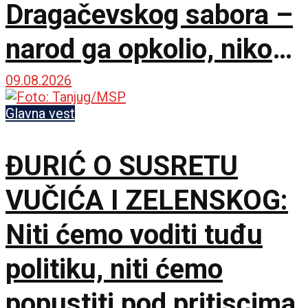
Dragačevskog sabora –
narod ga opkolio, niko
ne veruje koliko je
09.08.2026
opušten
Glavna vest
ĐURIĆ O SUSRETU
VUČIĆA I ZELENSKOG:
Niti ćemo voditi tuđu
politiku, niti ćemo
popustiti pod pritiscima