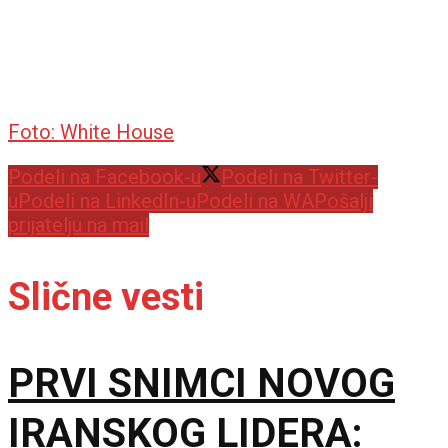
Foto: White House
Podeli na Facebook-u
Podeli na Twitter-
u
Podeli na LinkedIn-u
Podeli na WA
Pošalji
prijatelju na mail
Slične vesti
PRVI SNIMCI NOVOG
IRANSKOG LIDERA: