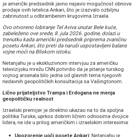
je američki predsednik javno najavio mogućnost obnove
prodaje ovih letelica Ankari, što je izazvalo ozbiljnu
zabrinutost u odbrambenim krugovima Izraela.
Ovo otvoreno lobiranje Tel Aviva unutar Bele kuće,
zabeleženo ove srede, 8. jula 2026. godine, dolazi u
trenutku kada američki predsednik priprema zvaničnu
posetu Ankari, što preti da naruši uspostavljeni balans
vojne moći na Bliskom istoku.
Netanjahu je u ekskluzivnom intervjuu za američku
televizijsku mrežu CNN potvrdio da je pitanje turskog
vojnog arsenala bilo jedna od glavnih tema njegovih
nedavnih geopolitičkih konsultacija sa Vašingtonom.
Lično prijateljstvo Trampa i Erdogana ne menja
geopolitičku realnost
Izraelski premijer je direktno ukazao na to da spoljna
politika Turske, uprkos dobrim ličnim odnosima dvojice
lidera, ne ide u prilog američkim i izraelskim interesima:
Upozorenje uoči posete Ankari:
Netanjahu je