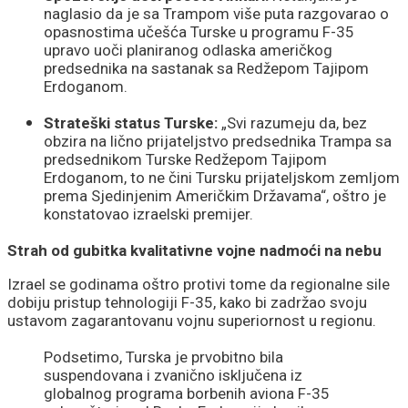
naglasio da je sa Trampom više puta razgovarao o
opasnostima učešća Turske u programu F-35
upravo uoči planiranog odlaska američkog
predsednika na sastanak sa Redžepom Tajipom
Erdoganom.
Strateški status Turske:
„Svi razumeju da, bez
obzira na lično prijateljstvo predsednika Trampa sa
predsednikom Turske Redžepom Tajipom
Erdoganom, to ne čini Tursku prijateljskom zemljom
prema Sjedinjenim Američkim Državama“, oštro je
konstatovao izraelski premijer.
Strah od gubitka kvalitativne vojne nadmoći na nebu
Izrael se godinama oštro protivi tome da regionalne sile
dobiju pristup tehnologiji F-35, kako bi zadržao svoju
ustavom zagarantovanu vojnu superiornost u regionu.
Podsetimo, Turska je prvobitno bila
suspendovana i zvanično isključena iz
globalnog programa borbenih aviona F-35