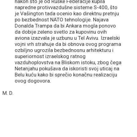
nakon što je od Ruske Federacije kupila
napredne protivvazdušne sisteme S-400, što
je Vašington tada ocenio kao direktnu pretnju
po bezbednost NATO tehnologije. Najava
Donalda Trampa da bi Ankara mogla ponovo
da dobije zeleno svetlo za kupovinu ovih
aviona izazvala je uzbunu u Tel Avivu. Izraelski
vojni vrh strahuje da bi obnova ovog programa
ozbiljno ugrozila bezbednosnu arhitekturu i
superiornost izraelskog ratnog
vazduhoplovstva na Bliskom istoku, zbog čega
Netanjahu pokušava da iskoristi svoj uticaj na
Belu kuću kako bi sprečio konačnu realizaciju
ovog dogovora.
M. D.