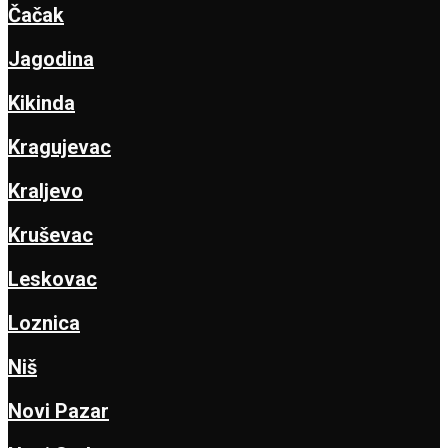
Čačak
Jagodina
Kikinda
Kragujevac
Kraljevo
Kruševac
Leskovac
Loznica
Niš
Novi Pazar