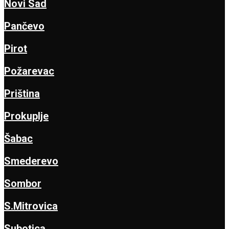
Novi Sad
Pančevo
Pirot
Požarevac
Priština
Prokuplje
Šabac
Smederevo
Sombor
S.Mitrovica
Subotica