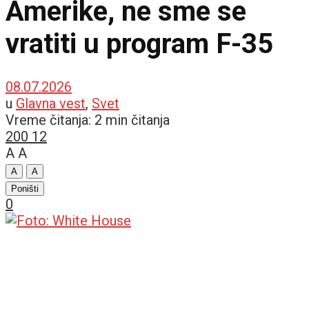
Amerike, ne sme se
vratiti u program F-35
08.07.2026
u
Glavna vest
,
Svet
Vreme čitanja: 2 min čitanja
200
12
A
A
A
A
Poništi
0