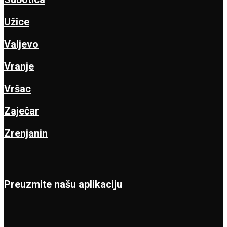
Užice
Valjevo
Vranje
Vršac
Zaječar
Zrenjanin
Preuzmite našu aplikaciju