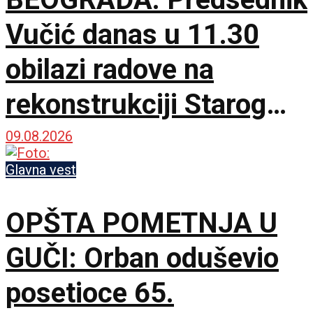
Vučić danas u 11.30
obilazi radove na
rekonstrukciji Starog
železničkog mosta
09.08.2026
Glavna vest
OPŠTA POMETNJA U
GUČI: Orban oduševio
posetioce 65.