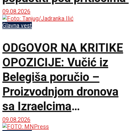
09.08.2026
Glavna vest
ODGOVOR NA KRITIKE
OPOZICIJE: Vučić iz
Belegiša poručio –
Proizvodnjom dronova
sa Izraelcima
postajemo vojna sila
09.08.2026