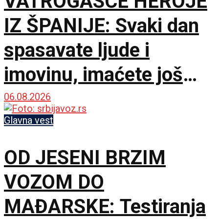
VATROGASCE HEROJE
IZ ŠPANIJE: Svaki dan
spasavate ljude i
imovinu, imaćete još
bolje uslove za rad
06.08.2026
Glavna vest
OD JESENI BRZIM
VOZOM DO
MAĐARSKE: Testiranja