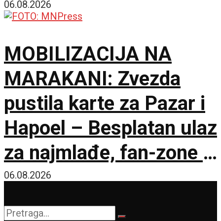
06.08.2026
MOBILIZACIJA NA
MARAKANI: Zvezda
pustila karte za Pazar i
Hapoel – Besplatan ulaz
za najmlađe, fan-zone i
besplatna karta za
06.08.2026
humanost!