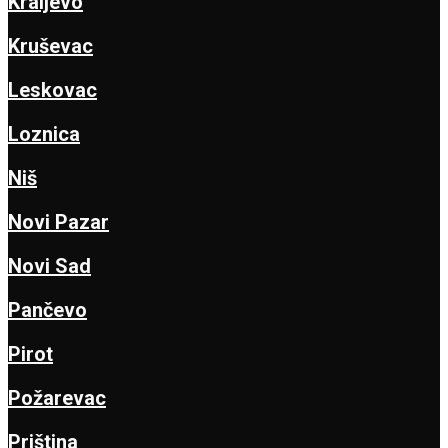
Kraljevo
Kruševac
Leskovac
Loznica
Niš
Novi Pazar
Novi Sad
Pančevo
Pirot
Požarevac
Priština