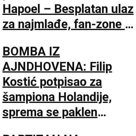
Hapoel – Besplatan ulaz
za najmlađe, fan-zone i
besplatna karta za
BOMBA IZ
humanost!
AJNDHOVENA: Filip
Kostić potpisao za
šampiona Holandije,
sprema se paklen
tandem na krilnim