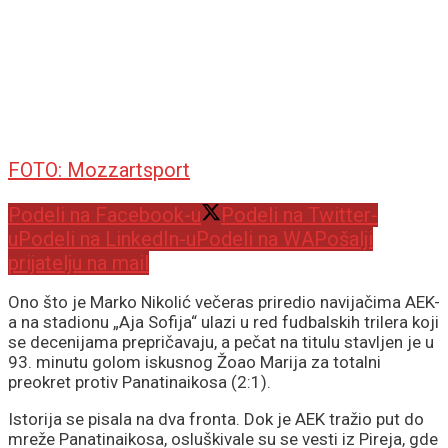
FOTO: Mozzartsport
Podeli na Facebook-u
Podeli na Twitter-
u
Podeli na LinkedIn-u
Podeli na WA
Pošalji
prijatelju na mail
Ono što je Marko Nikolić večeras priredio navijačima AEK-
a na stadionu „Aja Sofija“ ulazi u red fudbalskih trilera koji
se decenijama prepričavaju, a pečat na titulu stavljen je u
93. minutu golom iskusnog Žoao Marija za totalni
preokret protiv Panatinaikosa (2:1).
Istorija se pisala na dva fronta. Dok je AEK tražio put do
mreže Panatinaikosa, osluškivale su se vesti iz Pireja, gde