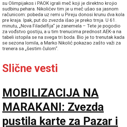
su Olimpijakos i PAOK igrali meč koji je direktno krojio
sudbinu pehara. Nikolićev tim je u meč ušao sa jasnom
računicom: pobeda uz remi u Pireju donosi krunu dva kola
pre kraja. Ipak, put do zvezda išao je preko trnja. U 61.
minutu, „Nova Filadelfija“ je zanemela – Tete je pogodio
za vođstvo gostiju, a u tim trenucima prednost AEK-a na
tabeli istopila se na svega tri boda. Bio je to trenutak kada
se sezona lomila, a Marko Nikolić pokazao zašto važi za
trenera sa „šestim čulom“.
Slične vesti
MOBILIZACIJA NA
MARAKANI: Zvezda
pustila karte za Pazar i