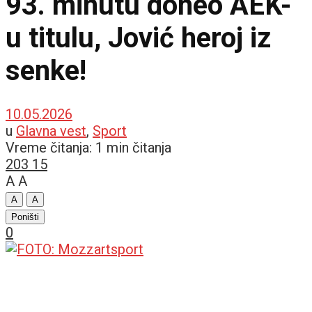
93. minutu doneo AEK-
u titulu, Jović heroj iz
senke!
10.05.2026
u
Glavna vest
,
Sport
Vreme čitanja: 1 min čitanja
203
15
A
A
A
A
Poništi
0