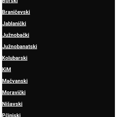
Borski
Braničevski
Jablanički
Južnobački
Južnobanatski
Kolubarski
KiM
Mačvanski
Moravički
Nišavski
Pčinjski