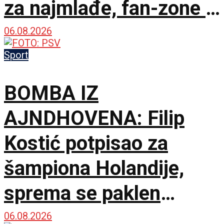
za najmlađe, fan-zone i
besplatna karta za
06.08.2026
humanost!
Sport
BOMBA IZ
AJNDHOVENA: Filip
Kostić potpisao za
šampiona Holandije,
sprema se paklen
tandem na krilnim
06.08.2026