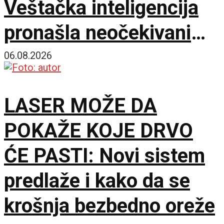
Veštačka inteligencija
pronašla neočekivani
matematički primer
06.08.2026
LASER MOŽE DA
POKAŽE KOJE DRVO
ĆE PASTI: Novi sistem
predlaže i kako da se
krošnja bezbedno oreže