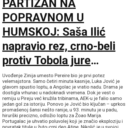
PARTIZAN NA
pozicijama!
POPRAVNOM U
HUMSKOJ: Saša Ilić
napravio rez, crno-beli
protiv Tobola jure
750.000 evra i
Uvođenje Zinija umesto Pereire bio je prvi potez
velemajstora. Samo četiri minuta kasnije, Luka Jović je
španskog giganta!
glavom spustio loptu, a Angolac je vratio nadu. Drama je
dostigla vrhunac u nadoknadi vremena. Dok je vest o
remiju u Pireju već kružila tribinama, AEK-u je falio samo
jedan gol za istoriju. Ponovo je Jović bio ključan – uprkos
promašenoj šansi nešto ranije, u 93. minutu je u padu,
hirurški precizno, odložio loptu za Žoao Marija.
Portugalac je uhvatio poluvolej koji je značio eksploziju i
povratak titule u žuto-crni deo Atine. Nikolić je u svojoj