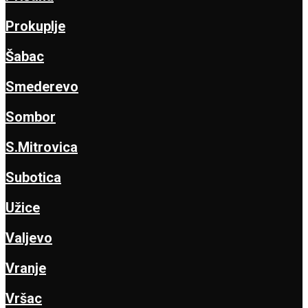
Prokuplje
Šabac
Smederevo
Sombor
S.Mitrovica
Subotica
Užice
Valjevo
Vranje
Vršac