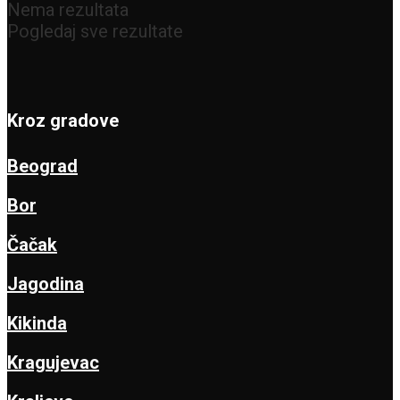
Nema rezultata
Pogledaj sve rezultate
Kroz gradove
Beograd
Bor
Čačak
Jagodina
Kikinda
Kragujevac