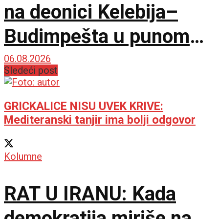
na deonici Kelebija–
Budimpešta u punom
jeku, na redu i pasoške
06.08.2026
Sledeći post
kontrole
GRICKALICE NISU UVEK KRIVE:
Mediteranski tanjir ima bolji odgovor
Kolumne
RAT U IRANU: Kada
demokratija miriše na