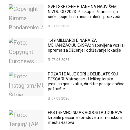
SVETSKE CENE HRANE NA NAJVIŠEM
NIVOU OD 2023: Poskupeli žitarice, ulja i
šećer, pojeftinili meso i mlečni proizvodi
07.08.2026
1,49 MILIJARDI DINARA ZA
MEHANIZACIJU EKSPA: Nabavljena vozila i
oprema za čišćenje i održavanje lokacije
07.08.2026
POŽAR I DALJE GORI U DELIBLATSKOJ
PEŠČARI: Vatrogasci i Helikopterska
jedinica gase vatru, direktor policije obišao
požarište
07.08.2026
EKSTREMNO NIZAK VODOSTAJ DUNAVA:
Izronile peščane sprudove u rumunskom
mestu Rasova