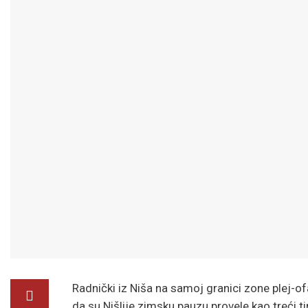
Radnički iz Niša na samoj granici zone plej-of
da su Nišlije zimsku pauzu provele kao treći 