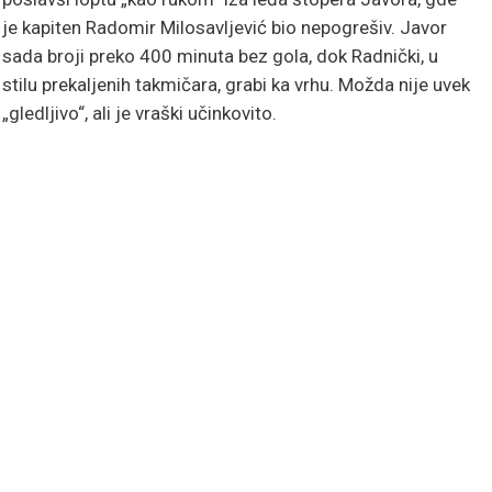
je kapiten Radomir Milosavljević bio nepogrešiv. Javor
sada broji preko 400 minuta bez gola, dok Radnički, u
stilu prekaljenih takmičara, grabi ka vrhu. Možda nije uvek
„gledljivo“, ali je vraški učinkovito.