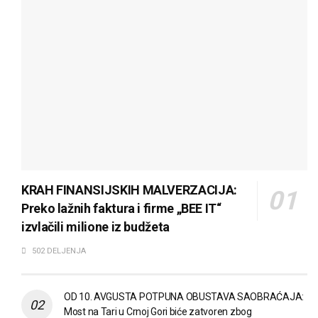
KRAH FINANSIJSKIH MALVERZACIJA:
Preko lažnih faktura i firme „BEE IT“
izvlačili milione iz budžeta
502 DELJENJA
OD 10. AVGUSTA POTPUNA OBUSTAVA SAOBRAĆAJA:
Most na Tari u Crnoj Gori biće zatvoren zbog