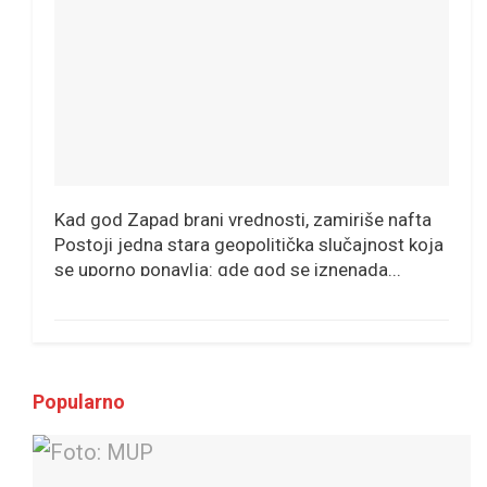
Kad god Zapad brani vrednosti, zamiriše nafta
Postoji jedna stara geopolitička slučajnost koja
se uporno ponavlja: gde god se iznenada...
Popularno