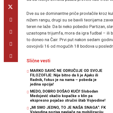
Dve su se dominantne priče provlačile kroz kul
nižem rangu, drugi su se bavili teorijama zave
teren ne laže. Da bi neko pobedio Partizan, s
uzastopna trijumfa, mora da igra fudbal – ili 
to doneo na Čair. Prvi put nakon sedam godina 
osvojivši 16 od mogućih 18 bodova u poslednj
Slične vesti
MARKO SAVIĆ NE ODRUČUJE OD SVOJE
FILOZOFIJE: Nije bitno da li je Ajaks ili
Radnik, fokus je na nama – pobeda je
jedina opcija!
MEDO, DOBRO DOŠAO KUĆI! Slobodan
Medojević okačio kopačke o klin pa
ekspresno pojačao stručni štab Vojvodine!
„MI SMO JEDNO, TO JE NAŠA SNAGA“: FK
Vojvodina poziva navijače na mobilizaciju