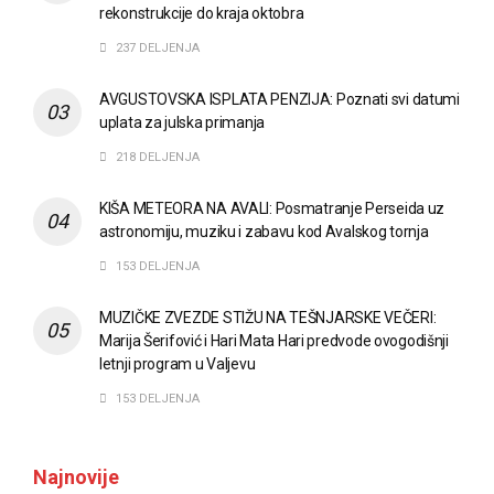
rekonstrukcije do kraja oktobra
237 DELJENJA
AVGUSTOVSKA ISPLATA PENZIJA: Poznati svi datumi
uplata za julska primanja
218 DELJENJA
KIŠA METEORA NA AVALI: Posmatranje Perseida uz
astronomiju, muziku i zabavu kod Avalskog tornja
153 DELJENJA
MUZIČKE ZVEZDE STIŽU NA TEŠNJARSKE VEČERI:
Marija Šerifović i Hari Mata Hari predvode ovogodišnji
letnji program u Valjevu
153 DELJENJA
Najnovije