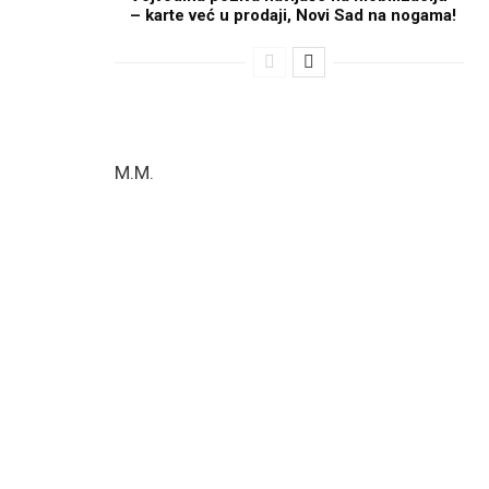
– karte već u prodaji, Novi Sad na nogama!
M.M.