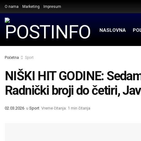
O nama
Marketing
Impresum
NASLOVNA
POL
Početna
Sport
NIŠKI HIT GODINE: Sedam l
Radnički broji do četiri, Ja
02.03.2026
u
Sport
Vreme čitanja: 1 min čitanja