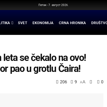
Петак - 7. август 2026.
ITIKA
SVET
EKONOMIJA
CRNA HRONIKA
DRUŠTV
eta se čekalo na ovo!
vor pao u grotlu Čaira!
206
9
A
0
A