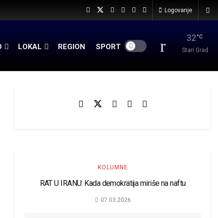
Logovanje
32
°C
O
LOKAL
REGION
SPORT
Stari Grad
KOLUMNE
RAT U IRANU: Kada demokratija miriše na naftu
07.03.2026