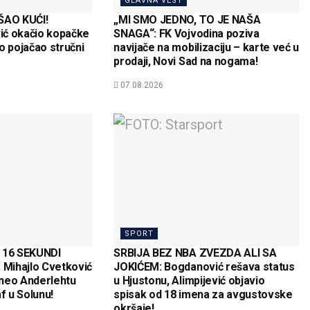
GLAVNA VEST
AO KUĆI!
„MI SMO JEDNO, TO JE NAŠA
ić okačio kopačke
SNAGA“: FK Vojvodina poziva
o pojačao stručni
navijače na mobilizaciju – karte već u
prodaji, Novi Sad na nogama!
07.08.2026
SPORT
16 SEKUNDI
SRBIJA BEZ NBA ZVEZDA ALI SA
Mihajlo Cvetković
JOKIĆEM: Bogdanović rešava status
neo Anderlehtu
u Hjustonu, Alimpijević objavio
f u Solunu!
spisak od 18 imena za avgustovske
okršaje!