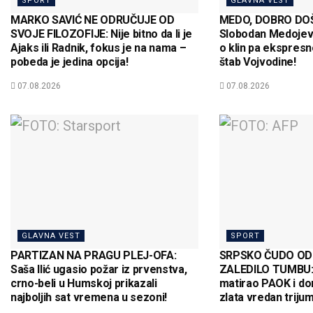
SPORT
GLAVNA VEST
MARKO SAVIĆ NE ODRUČUJE OD
MEDO, DOBRO DOŠ
SVOJE FILOZOFIJE: Nije bitno da li je
Slobodan Medojev
Ajaks ili Radnik, fokus je na nama –
o klin pa ekspresn
pobeda je jedina opcija!
štab Vojvodine!
07.08.2026
07.08.2026
GLAVNA VEST
SPORT
PARTIZAN NA PRAGU PLEJ-OFA:
SRPSKO ČUDO OD 
Saša Ilić ugasio požar iz prvenstva,
ZALEDILO TUMBU: 
crno-beli u Humskoj prikazali
matirao PAOK i do
najboljih sat vremena u sezoni!
zlata vredan trijum