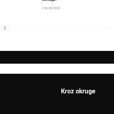
06.08.2026
Kroz okruge
Sombor
Borski