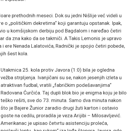
oare prethodnih meseci. Dok su jedni Nišlije već videli u
re o „političkim dekretima“ koji garantuju opstanak. Ipak,
lavio u komšijskom derbiju pod Bagdalom i naređao četiri
bar da zna kako da se takmiči. A Takis Lemonis je upravo
i ere Nenada Lalatovića, Radnički je spojio četiri pobede,
ih šest kola.
Utakmica 25. kola protiv Javora (1:0) bila je ogledna
vežba strpljenja. Ivanjičani su se, nakon jesenjih izleta u
atraktivan fudbal, vratili „fabričkim podešavanjima“
Radovana Ćurčića. Taj dupli blok bio je enigma koju je bilo
teško rešiti, sve do 73. minuta. Samo dva minuta nakon
što je Bajere Žunior zaradio drugi žuti karton i ostavio
goste na cedilu, proradila je veza Arijibi – Milosavljević.
Amerikanac je upisao četvrtu asistenciju proleća,
poslavši loptu „kao rukom“ iza leđa štopera Javora, gde