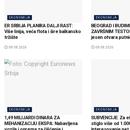
EKONOMIJA
EKONOMIJA
ER SRBIJA PLANIRA DALJI RAST:
BEOGRAD I BUDI
Više linija, veća flota i šire balkansko
ZAVRŠNIM TESTOM
tržište
jesen otvara putnič
08.08.2026
08.08.2026
EKONOMIJA
EKONOMIJA
1,49 MILIJARDI DINARA ZA
SUBVENCIJE: Za el
MEHANIZACIJU EKSPA: Nabavljena
stiglo više od 1.000
vozila i oprema za čišćenje i
interesovanje pet