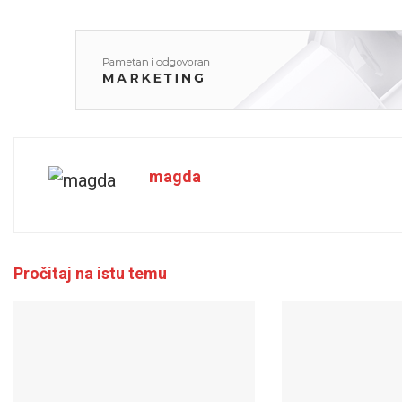
magda
Pročitaj na istu temu