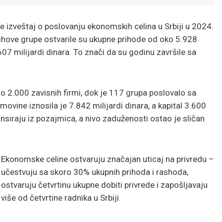
je izveštaj o poslovanju ekonomskih celina u Srbiji u 2024.
jihove grupe ostvarile su ukupne prihode od oko 5.928
.607 milijardi dinara. To znači da su godinu završile sa
ro 2.000 zavisnih firmi, dok je 117 grupa poslovalo sa
vine iznosila je 7.842 milijardi dinara, a kapital 3.600
ansiraju iz pozajmica, a nivo zaduženosti ostao je sličan
Ekonomske celine ostvaruju značajan uticaj na privredu –
učestvuju sa skoro 30% ukupnih prihoda i rashoda,
ostvaruju četvrtinu ukupne dobiti privrede i zapošljavaju
više od četvrtine radnika u Srbiji.