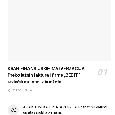
KRAH FINANSIJSKIH MALVERZACIJA:
Preko lažnih faktura i firme „BEE IT“
izvlačili milione iz budžeta
504 DELJENJA
AVGUSTOVSKA ISPLATA PENZIJA: Poznati svi datumi
uplata za julska primanja