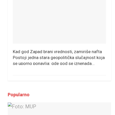
Kad god Zapad brani vrednosti, zamiriše nafta
Postoji jedna stara geopolitička slučajnost koja
se uporno ponavlja: gde god se iznenada...
Popularno