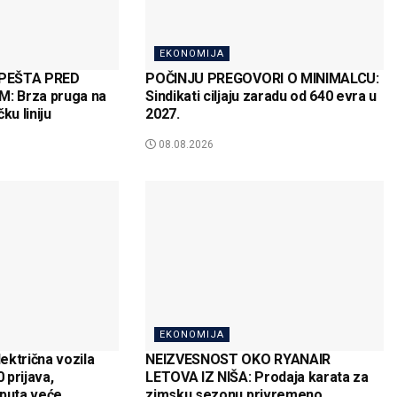
EKONOMIJA
MPEŠTA PRED
POČINJU PREGOVORI O MINIMALCU:
: Brza pruga na
Sindikati ciljaju zaradu od 640 evra u
ku liniju
2027.
08.08.2026
EKONOMIJA
ektrična vozila
NEIZVESNOST OKO RYANAIR
 prijava,
LETOVA IZ NIŠA: Prodaja karata za
 puta veće
zimsku sezonu privremeno