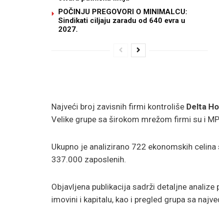
POČINJU PREGOVORI O MINIMALCU:
Sindikati ciljaju zaradu od 640 evra u
2027.
Najveći broj zavisnih firmi kontroliše
Delta Ho
Velike grupe sa širokom mrežom firmi su i MPZ
Ukupno je analizirano 722 ekonomskih celina s
337.000 zaposlenih.
Objavljena publikacija sadrži detaljne analize 
imovini i kapitalu, kao i pregled grupa sa najv