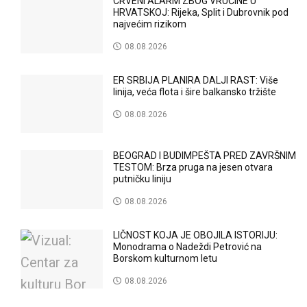
CRVENI ALARM ZBOG VRUĆINE U
HRVATSKOJ: Rijeka, Split i Dubrovnik pod
najvećim rizikom
08.08.2026
ER SRBIJA PLANIRA DALJI RAST: Više
linija, veća flota i šire balkansko tržište
08.08.2026
BEOGRAD I BUDIMPEŠTA PRED ZAVRŠNIM
TESTOM: Brza pruga na jesen otvara
putničku liniju
08.08.2026
LIČNOST KOJA JE OBOJILA ISTORIJU:
Monodrama o Nadeždi Petrović na
Borskom kulturnom letu
08.08.2026