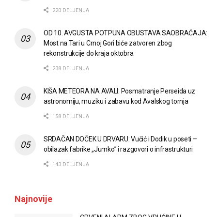
220 DELJENJA
OD 10. AVGUSTA POTPUNA OBUSTAVA SAOBRAĆAJA:
Most na Tari u Crnoj Gori biće zatvoren zbog
rekonstrukcije do kraja oktobra
238 DELJENJA
KIŠA METEORA NA AVALI: Posmatranje Perseida uz
astronomiju, muziku i zabavu kod Avalskog tornja
158 DELJENJA
SRDAČAN DOČEK U DRVARU: Vučić i Dodik u poseti –
obilazak fabrike „Jumko” i razgovori o infrastrukturi
143 DELJENJA
Najnovije