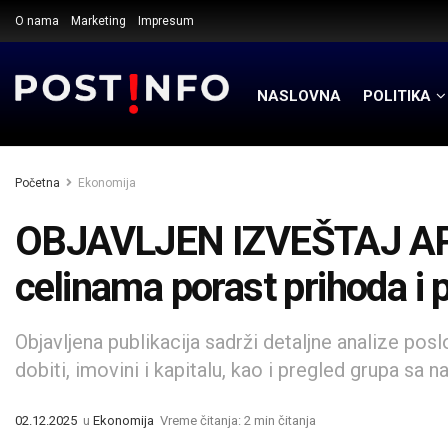
O nama
Marketing
Impresum
NASLOVNA
POLITIKA
Početna
Ekonomija
OBJAVLJEN IZVEŠTAJ AP
celinama porast prihoda i p
Objavljena publikacija sadrži detaljne analize posl
dobiti, imovini i kapitalu, kao i pregled grupa sa 
02.12.2025
u
Ekonomija
Vreme čitanja: 2 min čitanja