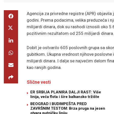
Agencija za privredne registre (APR) objavila 
godini. Prema podacima, velika preduzeća i n
milijardi dinara, dok su rashodi iznosili oko 5
pozitivnim rezultatom od 255 milijardi dinara.
Dobit je ostvarilo 605 poslovnih grupa sa sko
gubitkom. Ukupna vrednost njihove poslovne imo
milijardi dinara. I dalje se najvećim delom fin
kao ranijih godina.
Slične vesti
ER SRBIJA PLANIRA DALJI RAST: Više
linija, veća flota i šire balkansko tržište
BEOGRAD I BUDIMPEŠTA PRED
ZAVRŠNIM TESTOM: Brza pruga na jesen
otvara putničku liniju