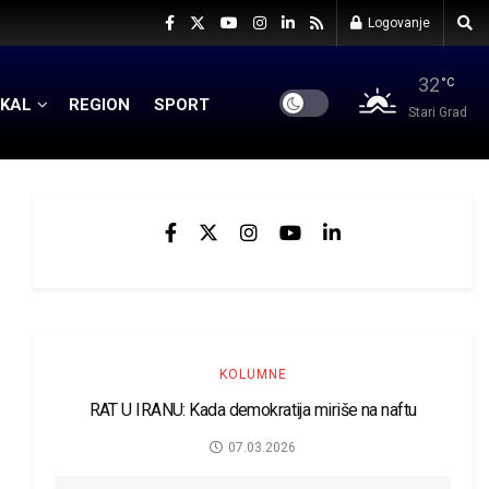
Logovanje
32
°C
KAL
REGION
SPORT
Stari Grad
KOLUMNE
RAT U IRANU: Kada demokratija miriše na naftu
07.03.2026