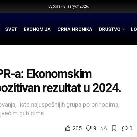
Субота - 8. август 2026.
SVET
EKONOMIJA
CRNA HRONIKA
DRUŠTVO
LO
R-a: Ekonomskim
ozitivan rezultat u 2024.
ovanja, liste najuspešnijih grupa po prihodima,
najvećim gubicima
205
9
A
0
A