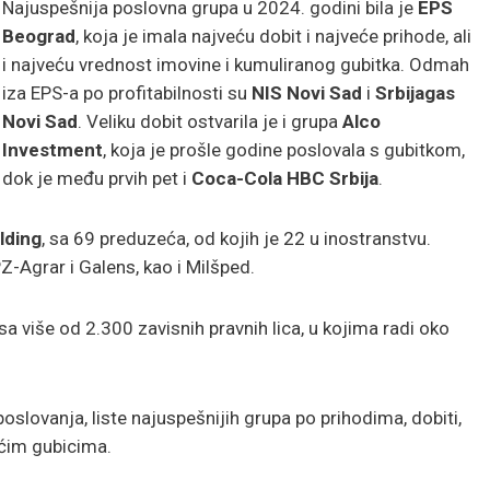
Najuspešnija poslovna grupa u 2024. godini bila je
EPS
Beograd
, koja je imala najveću dobit i najveće prihode, ali
i najveću vrednost imovine i kumuliranog gubitka. Odmah
iza EPS-a po profitabilnosti su
NIS Novi Sad
i
Srbijagas
Novi Sad
. Veliku dobit ostvarila je i grupa
Alco
Investment
, koja je prošle godine poslovala s gubitkom,
dok je među prvih pet i
Coca-Cola HBC Srbija
.
lding
, sa 69 preduzeća, od kojih je 22 u inostranstvu.
-Agrar i Galens, kao i Milšped.
a više od 2.300 zavisnih pravnih lica, u kojima radi oko
poslovanja, liste najuspešnijih grupa po prihodima, dobiti,
ećim gubicima.