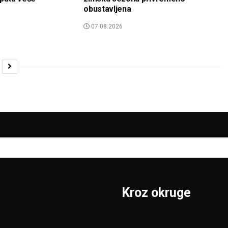
obustavljena
07.08.2026
Kroz okruge
Sombor
Borski