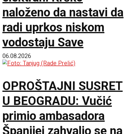
naloženo da nastavi da
radi uprkos niskom
vodostaju Save
06.08.2026
OPROŠTAJNI SUSRET
U BEOGRADU: Vučić
primio ambasadora
Španijei zahvalio se na