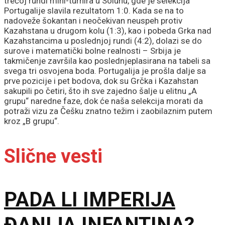
trećoj rundi mini-turnira u Solunu, gde je selekcija
Portugalije slavila rezultatom 1:0. Kada se na to
nadoveže šokantan i neočekivan neuspeh protiv
Kazahstana u drugom kolu (1:3), kao i pobeda Grka nad
Kazahstancima u poslednjoj rundi (4:2), dolazi se do
surove i matematički bolne realnosti – Srbija je
takmičenje završila kao poslednjeplasirana na tabeli sa
svega tri osvojena boda. Portugalija je prošla dalje sa
prve pozicije i pet bodova, dok su Grčka i Kazahstan
sakupili po četiri, što ih sve zajedno šalje u elitnu „A
grupu“ naredne faze, dok će naša selekcija morati da
potraži vizu za Češku znatno težim i zaobilaznim putem
kroz „B grupu“.
Slične vesti
PADA LI IMPERIJA
ĐANIJA INFANTINA?