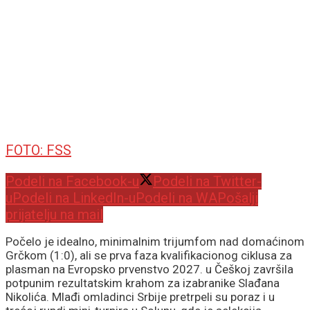
FOTO: FSS
Podeli na Facebook-u
Podeli na Twitter-
u
Podeli na LinkedIn-u
Podeli na WA
Pošalji
prijatelju na mail
Počelo je idealno, minimalnim trijumfom nad domaćinom
Grčkom (1:0), ali se prva faza kvalifikacionog ciklusa za
plasman na Evropsko prvenstvo 2027. u Češkoj završila
potpunim rezultatskim krahom za izabranike Slađana
Nikolića. Mlađi omladinci Srbije pretrpeli su poraz i u