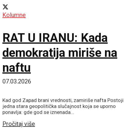
Kolumne
RAT U IRANU: Kada
demokratija miriše na
naftu
07.03.2026
Kad god Zapad brani vrednosti, zamiriše nafta Postoji
jedna stara geopolitička slučajnost koja se uporno
ponavlja: gde god se iznenada...
Details
Pročitaj više