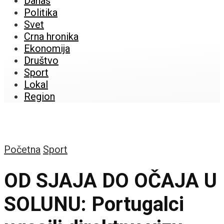
Danas
Politika
Svet
Crna hronika
Ekonomija
Društvo
Sport
Lokal
Region
Početna
Sport
OD SJAJA DO OČAJA U
SOLUNU: Portugalci