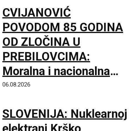
CVIJANOVIĆ
POVODOM 85 GODINA
OD ZLOČINA U
PREBILOVCIMA:
Moralna i nacionalna
dužnost je da čuvamo
06.08.2026
istinu o ustaškom
SLOVENIJA: Nuklearnoj
genocidu
elektrani Krško