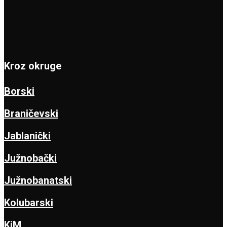
Kroz okruge
Borski
Braničevski
Jablanički
Južnobački
Južnobanatski
Kolubarski
KiM