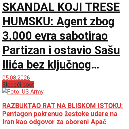
SKANDAL KOJI TRESE
HUMSKU: Agent zbog
3.000 evra sabotirao
Partizan i ostavio Sašu
Ilića bez ključnog
pojačanja za Evropu!
05.08.2026
Sledeći post
RAZBUKTAO RAT NA BLISKOM ISTOKU:
Pentagon pokrenuo žestoke udare na
Iran kao odgovor za oboreni Apač