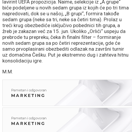
lavirint UEFA propozicija. Naime, selekcije iz „A grupe“
biće podeljene u novih sedam grupa iz kojih će po tri tima
napredovati, dok se u našoj, „B grupi“, formira takođe
sedam grupa (neke sa tri, neke sa četiri tima). Prolaz u
treći krug obezbediće isključivo pobednici tih grupa, a
žreb je zakazan već za 15. jun. Ukoliko „Orlići“ uspeju da
prebrode tu prepreku, čeka ih finalni filter – formiranje
novih sedam grupa sa po četiri reprezentacije, gde će
samo prvoplasirani obezbediti odlazak na završni turnir
uz domaćina Češku. Put je ekstremno dug i zahteva hitnu
konsolidaciju igre.
M.M.