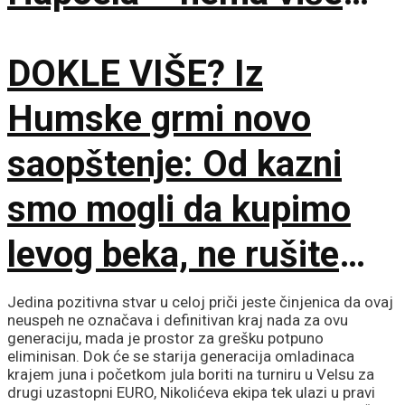
vremena za čekanje!
DOKLE VIŠE? Iz
Humske grmi novo
saopštenje: Od kazni
smo mogli da kupimo
levog beka, ne rušite
sopstveni klub!
Jedina pozitivna stvar u celoj priči jeste činjenica da ovaj
neuspeh ne označava i definitivan kraj nada za ovu
generaciju, mada je prostor za grešku potpuno
eliminisan. Dok će se starija generacija omladinaca
krajem juna i početkom jula boriti na turniru u Velsu za
drugi uzastopni EURO, Nikolićeva ekipa tek ulazi u pravi