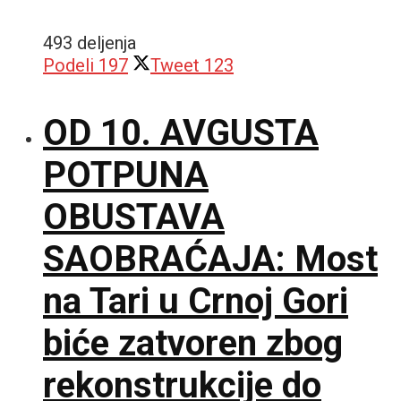
493 deljenja
Podeli
197
Tweet
123
OD 10. AVGUSTA
POTPUNA
OBUSTAVA
SAOBRAĆAJA: Most
na Tari u Crnoj Gori
biće zatvoren zbog
rekonstrukcije do