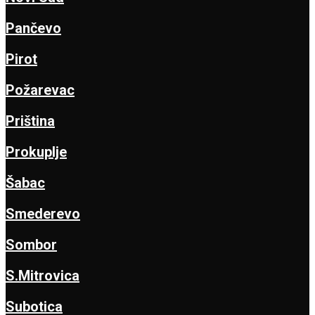
Pančevo
Pirot
Požarevac
Priština
Prokuplje
Šabac
Smederevo
Sombor
S.Mitrovica
Subotica