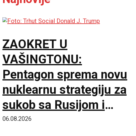
ZAOKRET U
VAŠINGTONU:
Pentagon sprema novu
nuklearnu strategiju za
sukob sa Rusijom i
Kinom
06.08.2026