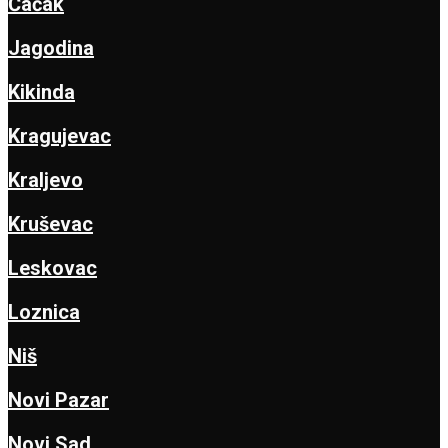
Čačak
Jagodina
Kikinda
Kragujevac
Kraljevo
Kruševac
Leskovac
Loznica
Niš
Novi Pazar
Novi Sad