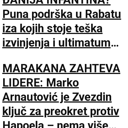
Puna podrška u Rabatu
iza kojih stoje teška
izvinjenja i ultimatum
do 18. novembra!
MARAKANA ZAHTEVA
LIDERE: Marko
Arnautović je Zvezdin
ključ za preokret protiv
Hapoela – nema više