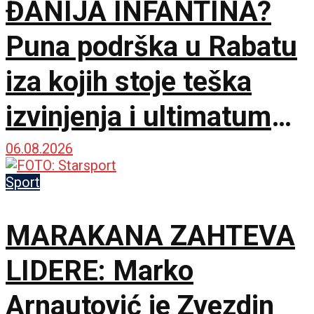
ĐANIJA INFANTINA?
Puna podrška u Rabatu
iza kojih stoje teška
izvinjenja i ultimatum
do 18. novembra!
06.08.2026
Sport
MARAKANA ZAHTEVA
LIDERE: Marko
Arnautović je Zvezdin