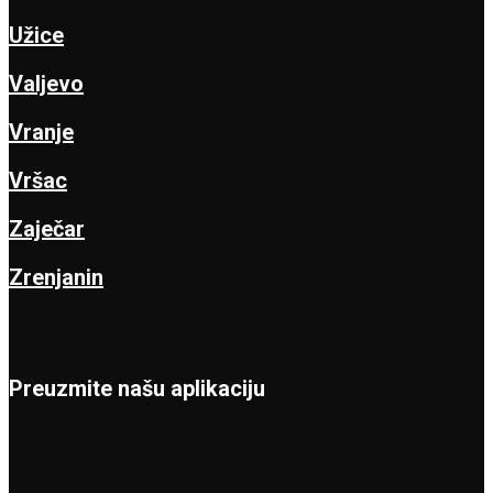
Užice
Valjevo
Vranje
Vršac
Zaječar
Zrenjanin
Preuzmite našu aplikaciju