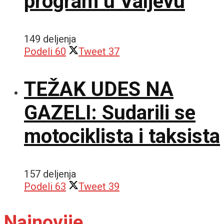
program u Valjevu
149 deljenja
Podeli
60
Tweet
37
TEŽAK UDES NA
GAZELI: Sudarili se
motociklista i taksista
157 deljenja
Podeli
63
Tweet
39
Najnovije