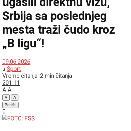
ugasili direktnu vizu,
Srbija sa poslednjeg
mesta traži čudo kroz
„B ligu“!
09.06.2026
u
Sport
Vreme čitanja: 2 min čitanja
201
11
A
A
A
A
Poništi
0