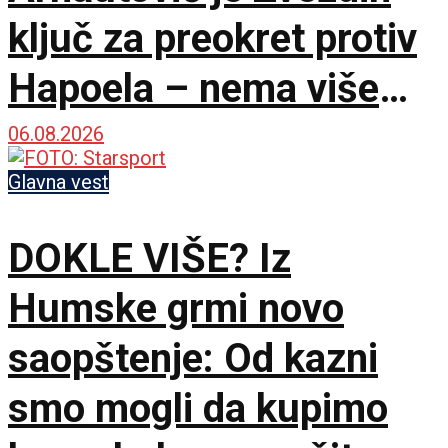
ključ za preokret protiv
Hapoela – nema više
vremena za čekanje!
06.08.2026
Glavna vest
DOKLE VIŠE? Iz
Humske grmi novo
saopštenje: Od kazni
smo mogli da kupimo