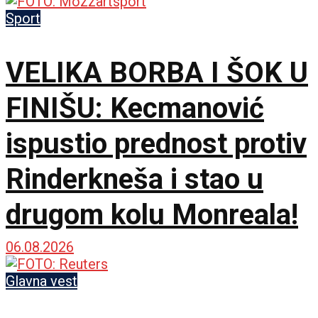
Atletiko Madrid!
Sport
VELIKA BORBA I ŠOK U
FINIŠU: Kecmanović
ispustio prednost protiv
Rinderkneša i stao u
drugom kolu Monreala!
06.08.2026
Glavna vest