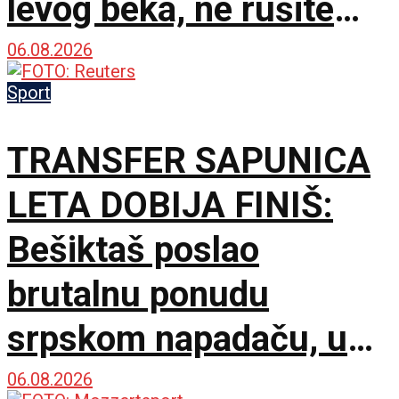
levog beka, ne rušite
sopstveni klub!
06.08.2026
Sport
TRANSFER SAPUNICA
LETA DOBIJA FINIŠ:
Bešiktaš poslao
brutalnu ponudu
srpskom napadaču, u
trku se uključio i
06.08.2026