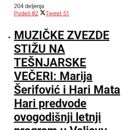
204 deljenja
Podeli
82
Tweet
51
MUZIČKE ZVEZDE
STIŽU NA
TEŠNJARSKE
VEČERI: Marija
Šerifović i Hari Mata
Hari predvode
ovogodišnji letnji