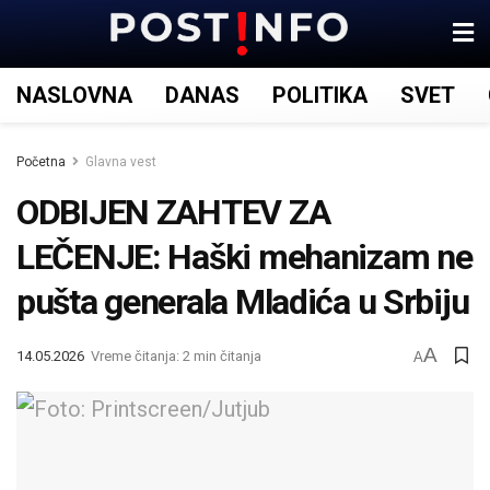
NASLOVNA
DANAS
POLITIKA
SVET
Početna
Glavna vest
ODBIJEN ZAHTEV ZA
LEČENJE: Haški mehanizam ne
pušta generala Mladića u Srbiju
A
14.05.2026
Vreme čitanja: 2 min čitanja
A