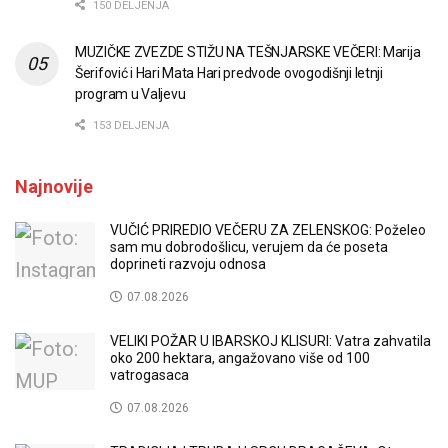
150 DELJENJA
MUZIČKE ZVEZDE STIŽU NA TEŠNJARSKE VEČERI: Marija
Šerifović i Hari Mata Hari predvode ovogodišnji letnji
program u Valjevu
153 DELJENJA
Najnovije
VUČIĆ PRIREDIO VEČERU ZA ZELENSKOG: Poželeo
sam mu dobrodošlicu, verujem da će poseta
doprineti razvoju odnosa
07.08.2026
VELIKI POŽAR U IBARSKOJ KLISURI: Vatra zahvatila
oko 200 hektara, angažovano više od 100
vatrogasaca
07.08.2026