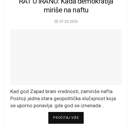
RAT U IRANU: Kada demokratija
miriše na naftu
07.03.2026
Kad god Zapad brani vrednosti, zamiriše nafta
Postoji jedna stara geopolitička slučajnost koja
se uporno ponavlja: gde god se iznenada...
DETAILS
PROČITAJ VIŠE