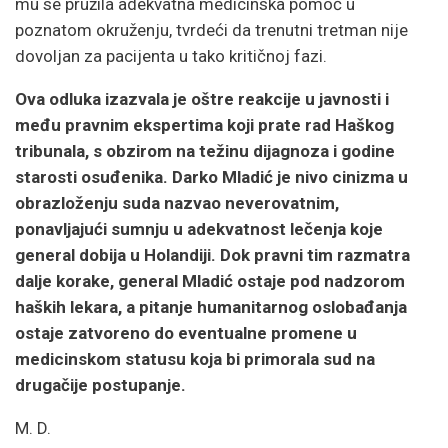
mu se pružila adekvatna medicinska pomoć u
poznatom okruženju, tvrdeći da trenutni tretman nije
dovoljan za pacijenta u tako kritičnoj fazi.
Ova odluka izazvala je oštre reakcije u javnosti i
među pravnim ekspertima koji prate rad Haškog
tribunala, s obzirom na težinu dijagnoza i godine
starosti osuđenika. Darko Mladić je nivo cinizma u
obrazloženju suda nazvao neverovatnim,
ponavljajući sumnju u adekvatnost lečenja koje
general dobija u Holandiji. Dok pravni tim razmatra
dalje korake, general Mladić ostaje pod nadzorom
haških lekara, a pitanje humanitarnog oslobađanja
ostaje zatvoreno do eventualne promene u
medicinskom statusu koja bi primorala sud na
drugačije postupanje.
M. D.