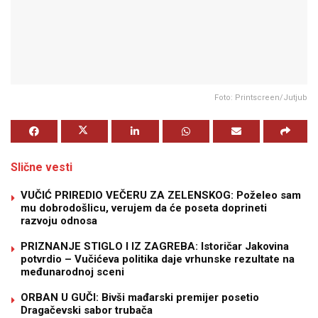
Foto: Printscreen/Jutjub
Slične vesti
VUČIĆ PRIREDIO VEČERU ZA ZELENSKOG: Poželeo sam
mu dobrodošlicu, verujem da će poseta doprineti
razvoju odnosa
PRIZNANJE STIGLO I IZ ZAGREBA: Istoričar Jakovina
potvrdio – Vučićeva politika daje vrhunske rezultate na
međunarodnoj sceni
ORBAN U GUČI: Bivši mađarski premijer posetio
Dragačevski sabor trubača