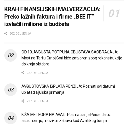
KRAH FINANSIJSKIH MALVERZACIJA:
Preko lažnih faktura i firme „BEE IT“
izvlačili milione iz budžeta
502 DELJENJA
OD 10. AVGUSTA POTPUNA OBUSTAVA SAOBRAĆAJA:
Most na Tari u Crnoj Gori biće zatvoren zbog rekonstrukcije
do kraja oktobra
237 DELJENJA
AVGUSTOVSKA ISPLATA PENZIJA: Poznati svi datumi
uplata za julska primanja
217 DELJENJA
KIŠA METEORA NA AVALI: Posmatranje Perseida uz
astronomiju, muziku i zabavu kod Avalskog tornja