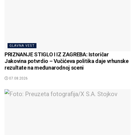
GLAVNA VEST
PRIZNANJE STIGLO I IZ ZAGREBA: Istoričar
Jakovina potvrdio – Vučićeva politika daje vrhunske
rezultate na međunarodnoj sceni
07.08.2026