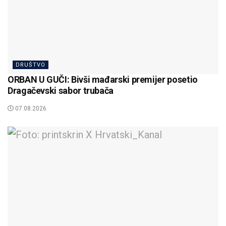
DRUŠTVO
ORBAN U GUČI: Bivši mađarski premijer posetio
Dragačevski sabor trubača
07.08.2026