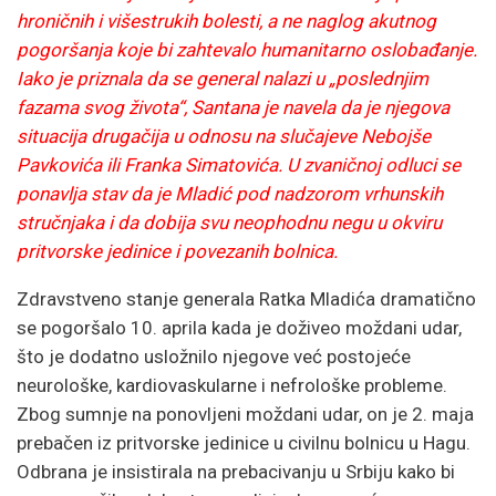
hroničnih i višestrukih bolesti, a ne naglog akutnog
pogoršanja koje bi zahtevalo humanitarno oslobađanje.
Iako je priznala da se general nalazi u „poslednjim
fazama svog života“, Santana je navela da je njegova
situacija drugačija u odnosu na slučajeve Nebojše
Pavkovića ili Franka Simatovića. U zvaničnoj odluci se
ponavlja stav da je Mladić pod nadzorom vrhunskih
stručnjaka i da dobija svu neophodnu negu u okviru
pritvorske jedinice i povezanih bolnica.
Zdravstveno stanje generala Ratka Mladića dramatično
se pogoršalo 10. aprila kada je doživeo moždani udar,
što je dodatno usložnilo njegove već postojeće
neurološke, kardiovaskularne i nefrološke probleme.
Zbog sumnje na ponovljeni moždani udar, on je 2. maja
prebačen iz pritvorske jedinice u civilnu bolnicu u Hagu.
Odbrana je insistirala na prebacivanju u Srbiju kako bi