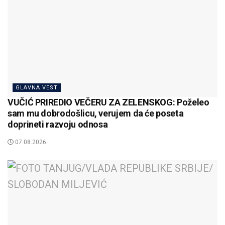
GLAVNA VEST
VUČIĆ PRIREDIO VEČERU ZA ZELENSKOG: Poželeo
sam mu dobrodošlicu, verujem da će poseta
doprineti razvoju odnosa
07.08.2026