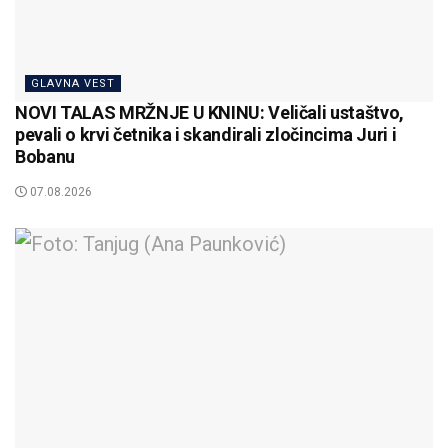
GLAVNA VEST
NOVI TALAS MRŽNJE U KNINU: Veličali ustaštvo,
pevali o krvi četnika i skandirali zločincima Juri i
Bobanu
07.08.2026