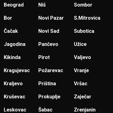
Beograd
Niš
Sombor
Bor
Novi Pazar
S.Mitrovica
Čačak
Novi Sad
Subotica
Jagodina
Pančevo
Užice
Kikinda
Pirot
Valjevo
Kragujevac
Požarevac
Vranje
Kraljevo
Priština
Vršac
Kruševac
Prokuplje
Zaječar
Leskovac
Šabac
Zrenjanin