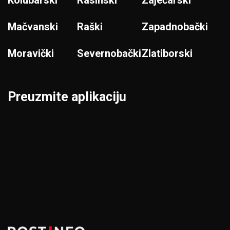
Kolubarski
Rasinski
Zaječarski
Mačvanski
Raški
Zapadnobački
Moravički
Severnobački
Zlatiborski
Preuzmite aplikaciju