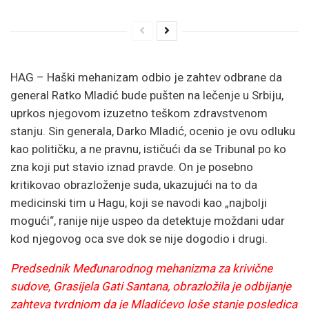
HAG – Haški mehanizam odbio je zahtev odbrane da
general Ratko Mladić bude pušten na lečenje u Srbiju,
uprkos njegovom izuzetno teškom zdravstvenom
stanju. Sin generala, Darko Mladić, ocenio je ovu odluku
kao političku, a ne pravnu, ističući da se Tribunal po ko
zna koji put stavio iznad pravde. On je posebno
kritikovao obrazloženje suda, ukazujući na to da
medicinski tim u Hagu, koji se navodi kao „najbolji
mogući“, ranije nije uspeo da detektuje moždani udar
kod njegovog oca sve dok se nije dogodio i drugi.
Predsednik Međunarodnog mehanizma za krivične
sudove, Grasijela Gati Santana, obrazložila je odbijanje
zahteva tvrdnjom da je Mladićevo loše stanje posledica