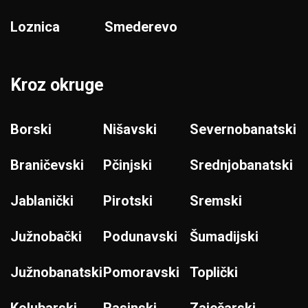
Loznica
Smederevo
Kroz okruge
Borski
Nišavski
Severnobanatski
Braničevski
Pčinjski
Srednjobanatski
Jablanički
Pirotski
Sremski
Južnobački
Podunavski
Šumadijski
Južnobanatski
Pomoravski
Toplički