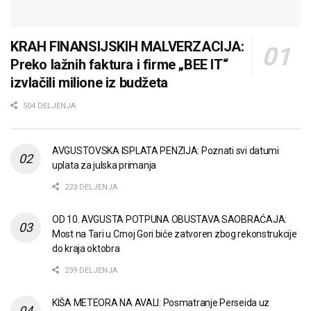
KRAH FINANSIJSKIH MALVERZACIJA:
Preko lažnih faktura i firme „BEE IT“
izvlačili milione iz budžeta
504 DELJENJA
AVGUSTOVSKA ISPLATA PENZIJA: Poznati svi datumi
uplata za julska primanja
223 DELJENJA
OD 10. AVGUSTA POTPUNA OBUSTAVA SAOBRAĆAJA:
Most na Tari u Crnoj Gori biće zatvoren zbog rekonstrukcije
do kraja oktobra
239 DELJENJA
KIŠA METEORA NA AVALI: Posmatranje Perseida uz