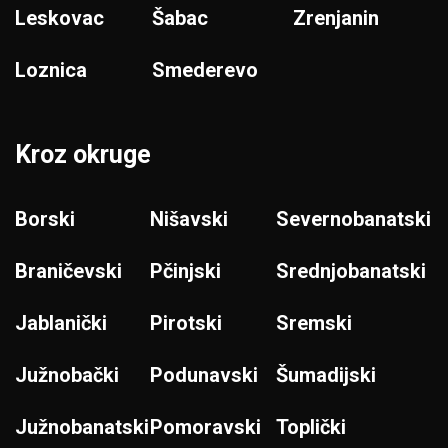
Leskovac
Šabac
Zrenjanin
Loznica
Smederevo
Kroz okruge
Borski
Nišavski
Severnobanatski
Braničevski
Pčinjski
Srednjobanatski
Jablanički
Pirotski
Sremski
Južnobački
Podunavski
Šumadijski
Južnobanatski
Pomoravski
Toplički