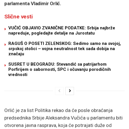
parlamenta Vladimir Orlić.
Slične vesti
VUČIĆ OBJAVIO ZVANIČNE PODATKE: Srbija najbrže
napreduje, pogledajte detalje na Jurostatu
RAGUŠ O POSETI ZELENSKOG: Sedimo samo na svojoj,
srpskoj stolici – vojna neutralnost tek sada dobija na
značaju
SUSRET U BEOGRADU: Stevandić sa patrijarhom
Porfirijem o sabornosti, SPC i očuvanju porodičnih
vrednosti
Orlić je za list Politika rekao da će posle obraćanja
predsednika Srbije Aleksandra Vučića u parlamentu biti
otvorena javna rasprava, koja će potrajati duže od