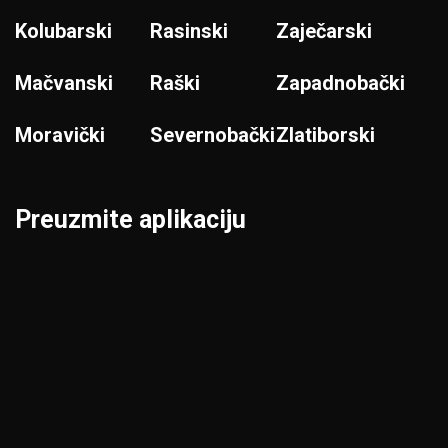
Kolubarski
Rasinski
Zaječarski
Mačvanski
Raški
Zapadnobački
Moravički
Severnobački
Zlatiborski
Preuzmite aplikaciju