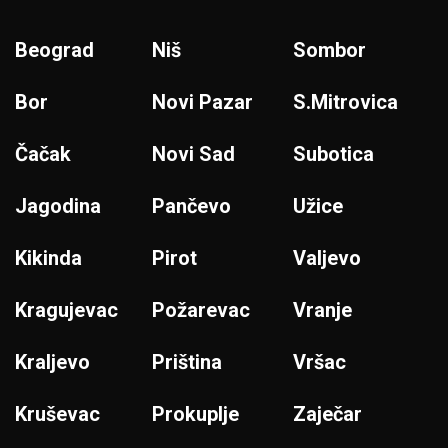
Beograd
Niš
Sombor
Bor
Novi Pazar
S.Mitrovica
Čačak
Novi Sad
Subotica
Jagodina
Pančevo
Užice
Kikinda
Pirot
Valjevo
Kragujevac
Požarevac
Vranje
Kraljevo
Priština
Vršac
Kruševac
Prokuplje
Zaječar