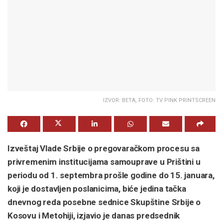
IZVOR: BETA, FOTO: TV PINK PRINTSCREEN
Izveštaj Vlade Srbije o pregovaračkom procesu sa
privremenim institucijama samouprave u Prištini u
periodu od 1. septembra prošle godine do 15. januara,
koji je dostavljen poslanicima, biće jedina tačka
dnevnog reda posebne sednice Skupštine Srbije o
Kosovu i Metohiji, izjavio je danas predsednik