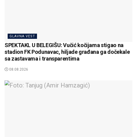
GLAVNA VEST
SPEKTAKL U BELEGIŠU: Vučić kočijama stigao na
stadion FK Podunavac, hiljade građana ga dočekale
sa zastavama i transparentima
08.08.2026