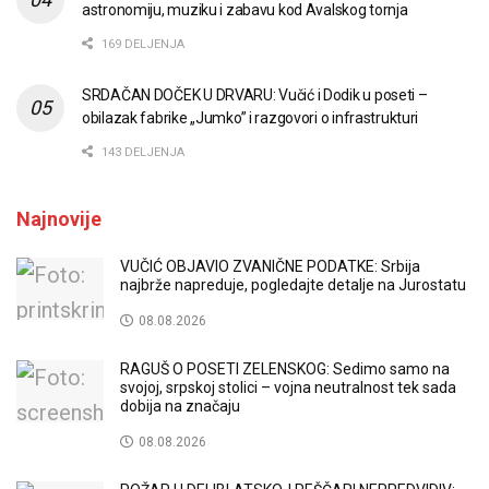
astronomiju, muziku i zabavu kod Avalskog tornja
169 DELJENJA
SRDAČAN DOČEK U DRVARU: Vučić i Dodik u poseti –
obilazak fabrike „Jumko” i razgovori o infrastrukturi
143 DELJENJA
Najnovije
VUČIĆ OBJAVIO ZVANIČNE PODATKE: Srbija
najbrže napreduje, pogledajte detalje na Jurostatu
08.08.2026
RAGUŠ O POSETI ZELENSKOG: Sedimo samo na
svojoj, srpskoj stolici – vojna neutralnost tek sada
dobija na značaju
08.08.2026