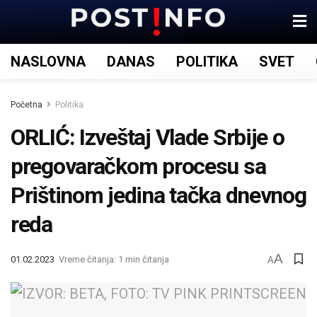
NASLOVNA
DANAS
POLITIKA
SVET
Početna
Politika
ORLIĆ: Izveštaj Vlade Srbije o
pregovaračkom procesu sa
Prištinom jedina tačka dnevnog
reda
A
01.02.2023
Vreme čitanja: 1 min čitanja
A