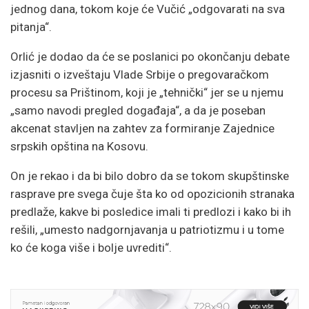
jednog dana, tokom koje će Vučić „odgovarati na sva
pitanja“.
Orlić je dodao da će se poslanici po okončanju debate
izjasniti o izveštaju Vlade Srbije o pregovaračkom
procesu sa Prištinom, koji je „tehnički“ jer se u njemu
„samo navodi pregled događaja“, a da je poseban
akcenat stavljen na zahtev za formiranje Zajednice
srpskih opština na Kosovu.
On je rekao i da bi bilo dobro da se tokom skupštinske
rasprave pre svega čuje šta ko od opozicionih stranaka
predlaže, kakve bi posledice imali ti predlozi i kako bi ih
rešili, „umesto nadgornjavanja u patriotizmu i u tome
ko će koga više i bolje uvrediti“.