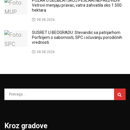
POŽAR U DELIBLATSKOJ PEŠČARI NEPREDVIDIV:
Vetrovi menjaju pravac, vatra zahvatila oko 1.500
hektara
08.08.2026
SUSRET U BEOGRADU: Stevandić sa patrijarhom
Porfirijem o sabornosti, SPC i očuvanju porodičnih
vrednosti
08.08.2026
Kroz gradove