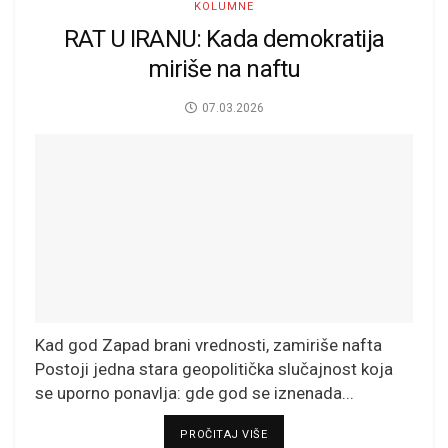
KOLUMNE
RAT U IRANU: Kada demokratija
miriše na naftu
07.03.2026
Kad god Zapad brani vrednosti, zamiriše nafta
Postoji jedna stara geopolitička slučajnost koja
se uporno ponavlja: gde god se iznenada...
DETAILS
PROČITAJ VIŠE