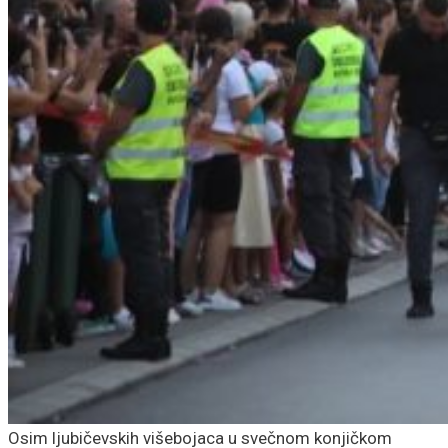
Osim ljubičevskih višebojaca u svečnom konjičkom