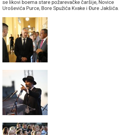
se likovi boema stare požarevačke čaršije, Novice
Uroševića Purce, Bore Spužića Kvake i Đure Jakšića.