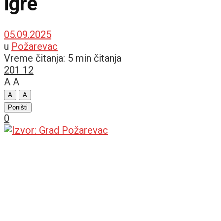
igre
05.09.2025
u
Požarevac
Vreme čitanja: 5 min čitanja
201
12
A
A
A
A
Poništi
0