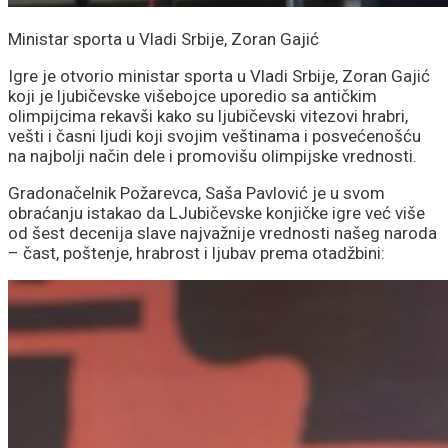
Ministar sporta u Vladi Srbije, Zoran Gajić
Igre je otvorio ministar sporta u Vladi Srbije, Zoran Gajić
koji je ljubičevske višebojce uporedio sa antičkim
olimpijcima rekavši kako su ljubičevski vitezovi hrabri,
vešti i časni ljudi koji svojim veštinama i posvećenošću
na najbolji način dele i promovišu olimpijske vrednosti.
Gradonačelnik Požarevca, Saša Pavlović je u svom
obraćanju istakao da LJubičevske konjičke igre već više
od šest decenija slave najvažnije vrednosti našeg naroda
– čast, poštenje, hrabrost i ljubav prema otadžbini: