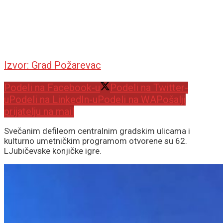
Izvor: Grad Požarevac
Podeli na Facebook-u
Podeli na Twitter-
u
Podeli na LinkedIn-u
Podeli na WA
Pošalji
prijatelju na mail
Svečanim defileom centralnim gradskim ulicama i
kulturno umetničkim programom otvorene su 62.
LJubičevske konjičke igre.