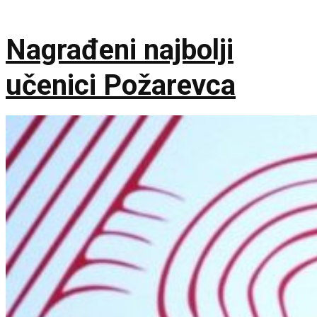
Nagrađeni najbolji
učenici Požarevca