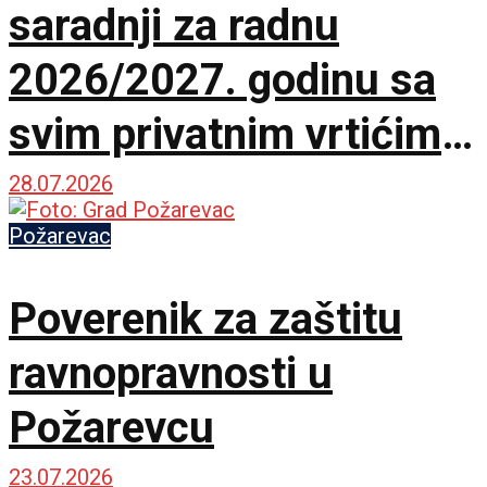
saradnji za radnu
2026/2027. godinu sa
svim privatnim vrtićima
na teritoriji Grada
28.07.2026
Požarevca
Požarevac
Poverenik za zaštitu
ravnopravnosti u
Požarevcu
23.07.2026