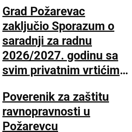
Grad Požarevac
zaključio Sporazum o
saradnji za radnu
2026/2027. godinu sa
svim privatnim vrtićima
na teritoriji Grada
Poverenik za zaštitu
Požarevca
ravnopravnosti u
Požarevcu