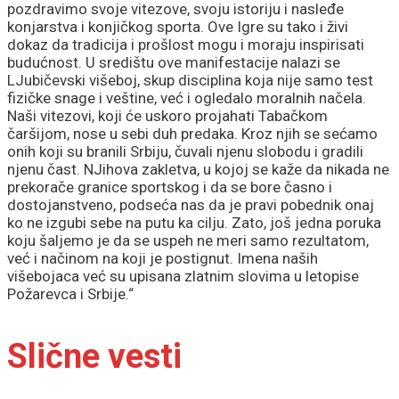
pozdravimo svoje vitezove, svoju istoriju i nasleđe
konjarstva i konjičkog sporta. Ove Igre su tako i živi
dokaz da tradicija i prošlost mogu i moraju inspirisati
budućnost. U središtu ove manifestacije nalazi se
LJubičevski višeboj, skup disciplina koja nije samo test
fizičke snage i veštine, već i ogledalo moralnih načela.
Naši vitezovi, koji će uskoro projahati Tabačkom
čaršijom, nose u sebi duh predaka. Kroz njih se sećamo
onih koji su branili Srbiju, čuvali njenu slobodu i gradili
njenu čast. NJihova zakletva, u kojoj se kaže da nikada ne
prekorače granice sportskog i da se bore časno i
dostojanstveno, podseća nas da je pravi pobednik onaj
ko ne izgubi sebe na putu ka cilju. Zato, još jedna poruka
koju šaljemo je da se uspeh ne meri samo rezultatom,
već i načinom na koji je postignut. Imena naših
višebojaca već su upisana zlatnim slovima u letopise
Požarevca i Srbije.“
Slične vesti