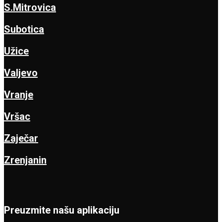
S.Mitrovica
Subotica
Užice
Valjevo
Vranje
Vršac
Zaječar
Zrenjanin
Preuzmite našu aplikaciju