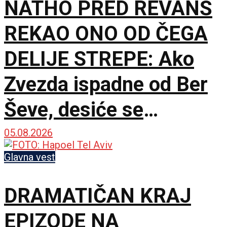
NATHO PRED REVANŠ
REKAO ONO OD ČEGA
DELIJE STREPE: Ako
Zvezda ispadne od Ber
Ševe, desiće se
tektonski potres!
05.08.2026
Glavna vest
DRAMATIČAN KRAJ
EPIZODE NA