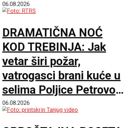
17 zemalja
06.08.2026
DRAMATIČNA NOĆ
KOD TREBINJA: Jak
vetar širi požar,
vatrogasci brani kuće u
selima Poljice Petrovo i
Marići
06.08.2026