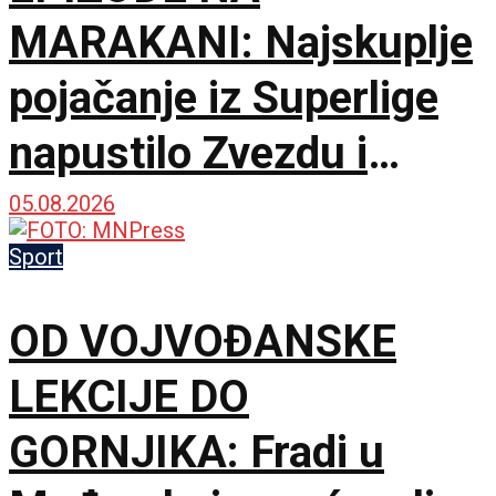
MARAKANI: Najskuplje
pojačanje iz Superlige
napustilo Zvezdu i
potpisalo za Hapoel!
05.08.2026
Sport
OD VOJVOĐANSKE
LEKCIJE DO
GORNJIKA: Fradi u