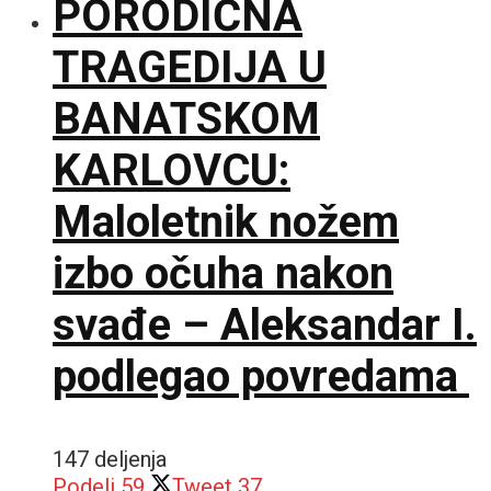
PORODIČNA
TRAGEDIJA U
BANATSKOM
KARLOVCU:
Maloletnik nožem
izbo očuha nakon
svađe – Aleksandar I.
podlegao povredama
147 deljenja
Podeli
59
Tweet
37