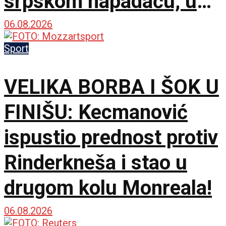
srpskom napadaču, u
trku se uključio i
06.08.2026
Atletiko Madrid!
Sport
VELIKA BORBA I ŠOK U
FINIŠU: Kecmanović
ispustio prednost protiv
Rinderkneša i stao u
drugom kolu Monreala!
06.08.2026