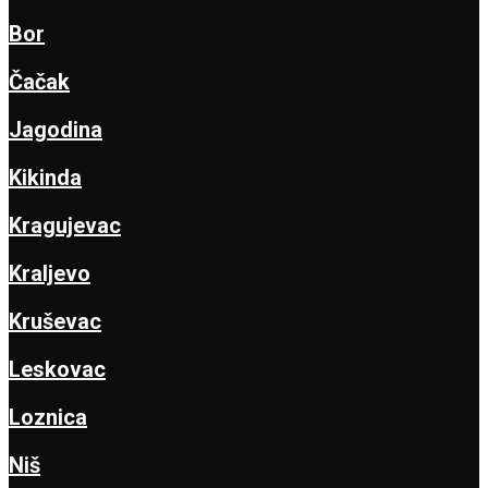
Bor
Čačak
Jagodina
Kikinda
Kragujevac
Kraljevo
Kruševac
Leskovac
Loznica
Niš