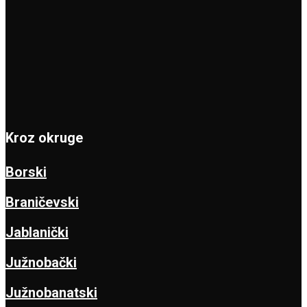
Kroz okruge
Borski
Braničevski
Jablanički
Južnobački
Južnobanatski