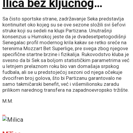
Ilića bez ključnog
pojačanja za Evropu!
Sa čisto sportske strane, zadržavanje Seka predstavlja
kontinuitet oko kojeg su se ove sezone složili svi šefovi
struke koji su sedeli na klupi Partizana. Unutrašnji
konsenzus u Humskoj jeste da je dvadesetpetogodišnji
Senegalac profil modernog krila kakav se retko sreće na
terenima Mozzart Bet Superlige, pre svega zbog njegove
specifične startne brzine i fizikalija. Rukovodstvo kluba je
svesno da bi Sek sa boljom statističkim parametrima već
u letnjem prelaznom roku bio van domašaja srpskog
fudbala, ali se u predstojećoj sezoni od njega očekuje
dvocifren broj golova, što bi Partizanu garantovalo ne
samo takmičarski benefit, već i višemilionsku zaradu
prilikom narednog transfera na zapadnoevropsko tržište.
M.M.