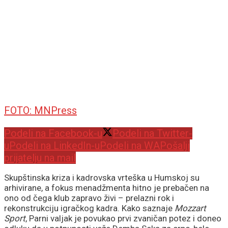
FOTO: MNPress
Podeli na Facebook-u
Podeli na Twitter-
u
Podeli na LinkedIn-u
Podeli na WA
Pošalji
prijatelju na mail
Skupštinska kriza i kadrovska vrteška u Humskoj su
arhivirane, a fokus menadžmenta hitno je prebačen na
ono od čega klub zapravo živi – prelazni rok i
rekonstrukciju igračkog kadra. Kako saznaje
Mozzart
Sport
, Parni valjak je povukao prvi zvaničan potez i doneo