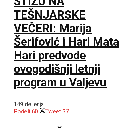
STIŽU NA
TEŠNJARSKE
VEČERI: Marija
Šerifović i Hari Mata
Hari predvode
ovogodišnji letnji
program u Valjevu
149 deljenja
Podeli
60
Tweet
37