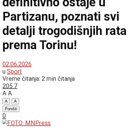
definitivno ostaje u
Partizanu, poznati svi
detalji trogodišnjih rata
prema Torinu!
02.06.2026
u
Sport
Vreme čitanja: 2 min čitanja
205
7
A
A
A
A
Poništi
0