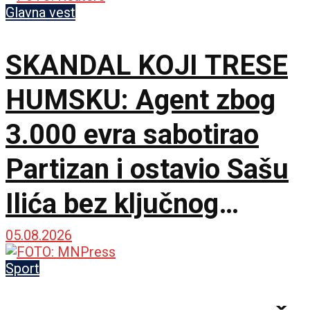
Glavna vest
SKANDAL KOJI TRESE
HUMSKU: Agent zbog
3.000 evra sabotirao
Partizan i ostavio Sašu
Ilića bez ključnog
pojačanja za Evropu!
05.08.2026
Sport