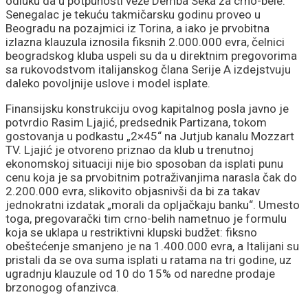
odluku da u potpunosti veže Demba Seka za crno-bele.
Senegalac je tekuću takmičarsku godinu proveo u
Beogradu na pozajmici iz Torina, a iako je prvobitna
izlazna klauzula iznosila fiksnih 2.000.000 evra, čelnici
beogradskog kluba uspeli su da u direktnim pregovorima
sa rukovodstvom italijanskog člana Serije A izdejstvuju
daleko povoljnije uslove i model isplate.
Finansijsku konstrukciju ovog kapitalnog posla javno je
potvrdio Rasim Ljajić, predsednik Partizana, tokom
gostovanja u podkastu „2×45“ na Jutjub kanalu Mozzart
TV. Ljajić je otvoreno priznao da klub u trenutnoj
ekonomskoj situaciji nije bio sposoban da isplati punu
cenu koja je sa prvobitnim potraživanjima narasla čak do
2.200.000 evra, slikovito objasnivši da bi za takav
jednokratni izdatak „morali da opljačkaju banku“. Umesto
toga, pregovarački tim crno-belih nametnuo je formulu
koja se uklapa u restriktivni klupski budžet: fiksno
obeštećenje smanjeno je na 1.400.000 evra, a Italijani su
pristali da se ova suma isplati u ratama na tri godine, uz
ugradnju klauzule od 10 do 15% od naredne prodaje
brzonogog ofanzivca.