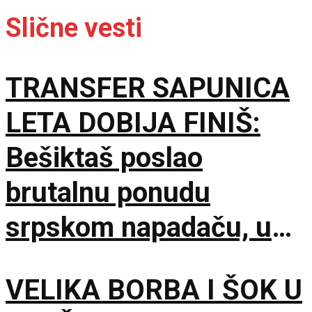
Slične vesti
TRANSFER SAPUNICA
LETA DOBIJA FINIŠ:
Bešiktaš poslao
brutalnu ponudu
srpskom napadaču, u
trku se uključio i
VELIKA BORBA I ŠOK U
Atletiko Madrid!