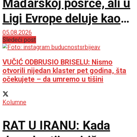
Mađarskoj posrće, ali u
Ligi Evrope deluje kao
opasna zver!
05.08.2026
Sledeći post
VUČIĆ ODBRUSIO BRISELU: Nismo
otvorili nijedan klaster pet godina, šta
očekujete – da umremo u tišini
Kolumne
RAT U IRANU: Kada