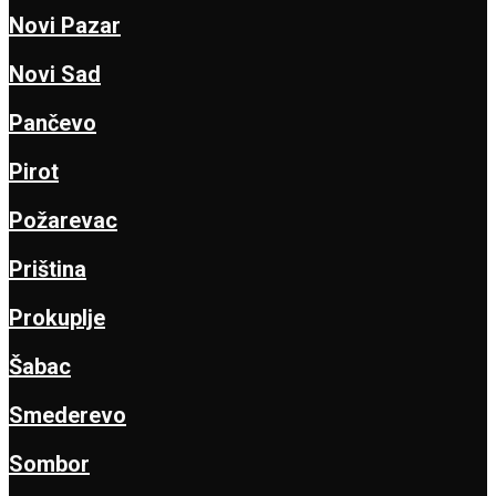
Novi Pazar
Novi Sad
Pančevo
Pirot
Požarevac
Priština
Prokuplje
Šabac
Smederevo
Sombor