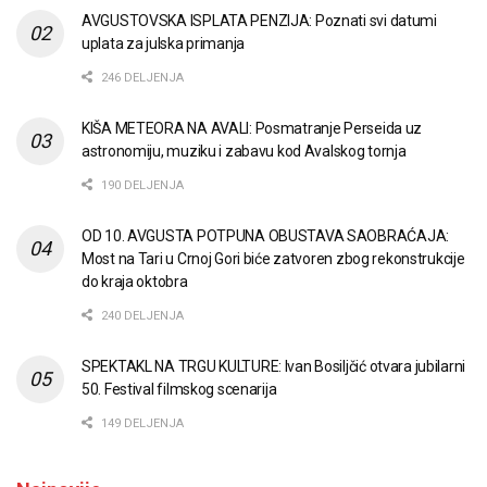
AVGUSTOVSKA ISPLATA PENZIJA: Poznati svi datumi
uplata za julska primanja
246 DELJENJA
KIŠA METEORA NA AVALI: Posmatranje Perseida uz
astronomiju, muziku i zabavu kod Avalskog tornja
190 DELJENJA
OD 10. AVGUSTA POTPUNA OBUSTAVA SAOBRAĆAJA:
Most na Tari u Crnoj Gori biće zatvoren zbog rekonstrukcije
do kraja oktobra
240 DELJENJA
SPEKTAKL NA TRGU KULTURE: Ivan Bosiljčić otvara jubilarni
50. Festival filmskog scenarija
149 DELJENJA