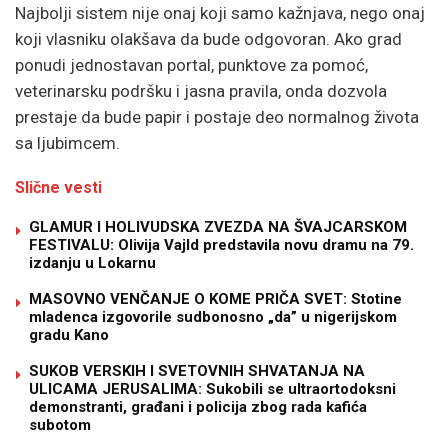
Najbolji sistem nije onaj koji samo kažnjava, nego onaj
koji vlasniku olakšava da bude odgovoran. Ako grad
ponudi jednostavan portal, punktove za pomoć,
veterinarsku podršku i jasna pravila, onda dozvola
prestaje da bude papir i postaje deo normalnog života
sa ljubimcem.
Slične vesti
GLAMUR I HOLIVUDSKA ZVEZDA NA ŠVAJCARSKOM
FESTIVALU: Olivija Vajld predstavila novu dramu na 79.
izdanju u Lokarnu
MASOVNO VENČANJE O KOME PRIČA SVET: Stotine
mladenca izgovorile sudbonosno „da” u nigerijskom
gradu Kano
SUKOB VERSKIH I SVETOVNIH SHVATANJA NA
ULICAMA JERUSALIMA: Sukobili se ultraortodoksni
demonstranti, građani i policija zbog rada kafića
subotom