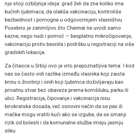
nje stoji ozbiljnija ideja: grad želi da zna koliko ima
kućnih ljubimaca, da olakša vakcinaciju, kontroliše
bezbednost i pomogne u odgovornijem vlasništvu.
Posebno je zanimljivo što Chennai ne uvodi samo
kazne, nego nudi i pomoć — besplatno mikročipovanje,
vakcinaciju protiv besnila i podršku u registraciji na više
gradskih lokacija.
Za čitaoce u Srbiji ovo je vrlo prepoznatljiva tema. I kod
nas se često vidi razlika između vlasnika koji zaista
brinu o životinji i onih koji ljubimca doživljavaju kao
privatnu stvar bez obaveze prema komšiluku, parku ili
ulici. Registracija, čipovanje i vakcinacija nisu
birokratska dosada, već osnovni način da se pas ili
mačka mogu vratiti kući ako se izgube, da se smanji
rizik od bolesti i da komunalne službe imaju jasniju
sliku.