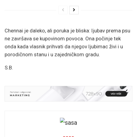
Chennai je daleko, ali poruka je bliska: ljubav prema psu
ne završava se kupovinom povoca. Ona počinje tek
onda kada vlasnik prihvati da njegov ljubimac živi i u
porodičnom stanu i u zajedničkom gradu.
S.B.