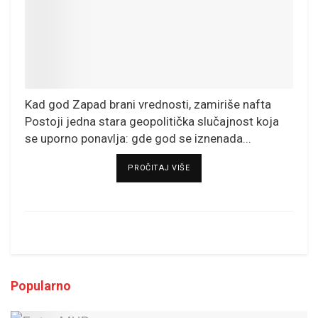
Kad god Zapad brani vrednosti, zamiriše nafta
Postoji jedna stara geopolitička slučajnost koja
se uporno ponavlja: gde god se iznenada...
DETAILS
PROČITAJ VIŠE
Popularno