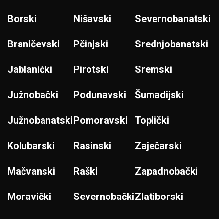
Borski
Nišavski
Severnobanatski
Braničevski
Pčinjski
Srednjobanatski
Jablanički
Pirotski
Sremski
Južnobački
Podunavski
Šumadijski
Južnobanatski
Pomoravski
Toplički
Kolubarski
Rasinski
Zaječarski
Mačvanski
Raški
Zapadnobački
Moravički
Severnobački
Zlatiborski