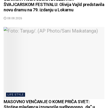
ŠVAJCARSKOM FESTIVALU: Olivija Vajld predstavila
novu dramu na 79. izdanju u Lokarnu
08.08.2026
LIFE STYLE
MASOVNO VENČANJE O KOME PRIČA SVET:
Stotine mladenca izgovorile sudbonosno „da” u