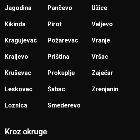
Jagodina
Pančevo
Užice
Kikinda
Pirot
Valjevo
Kragujevac
Požarevac
Vranje
Kraljevo
Priština
Vršac
Kruševac
Prokuplje
Zaječar
Leskovac
Šabac
Zrenjanin
Loznica
Smederevo
Kroz okruge