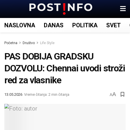
NASLOVNA
DANAS
POLITIKA
SVET
Početna
Društvo
Life Style
PAS DOBIJA GRADSKU
DOZVOLU: Chennai uvodi stroži
red za vlasnike
A
13.05.2026
Vreme čitanja: 2 min čitanja
A