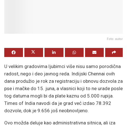
Foto: autor
U velikim gradovima ljubimci više nisu samo porodična
radost, nego i deo javnog reda. Indijski Chennai ovih
dana produžio je rok za registraciju i obnovu dozvola za
pse i mačke do 15. juna, a vlasnici koji to ne urade posle
tog datuma mogli bi da plate kaznu od 5.000 rupija.
Times of India navodi da je grad već izdao 78.392
dozvole, dok je 9.656 još neobnovljeno.
Ovo možda deluje kao administrativna sitnica, ali iza