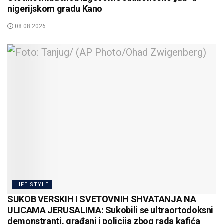
nigerijskom gradu Kano
08.08.2026
LIFE STYLE
SUKOB VERSKIH I SVETOVNIH SHVATANJA NA
ULICAMA JERUSALIMA: Sukobili se ultraortodoksni
demonstranti, građani i policija zbog rada kafića