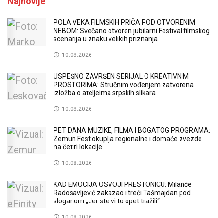
Najnovije
POLA VEKA FILMSKIH PRIČA POD OTVORENIM
NEBOM: Svečano otvoren jubilarni Festival filmskog
scenarija u znaku velikih priznanja
10.08.2026
USPEŠNO ZAVRŠEN SERIJAL O KREATIVNIM
PROSTORIMA: Stručnim vođenjem zatvorena
izložba o ateljeima srpskih slikara
10.08.2026
PET DANA MUZIKE, FILMA I BOGATOG PROGRAMA:
Zemun Fest okuplja regionalne i domaće zvezde
na četiri lokacije
10.08.2026
KAD EMOCIJA OSVOJI PRESTONICU: Milanče
Radosavljević zakazao i treći Tašmajdan pod
sloganom „Jer ste vi to opet tražili“
10.08.2026