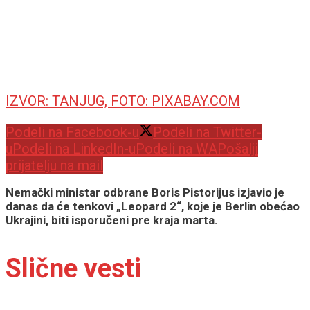
IZVOR: TANJUG, FOTO: PIXABAY.COM
Podeli na Facebook-u
Podeli na Twitter-
u
Podeli na LinkedIn-u
Podeli na WA
Pošalji
prijatelju na mail
Nemački ministar odbrane Boris Pistorijus izjavio je
danas da će tenkovi „Leopard 2“, koje je Berlin obećao
Ukrajini, biti isporučeni pre kraja marta.
Slične vesti