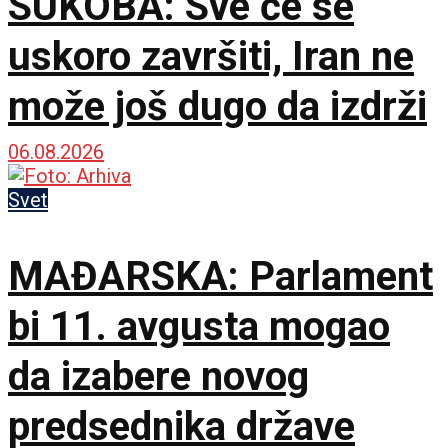
SUKOBA: Sve će se
uskoro završiti, Iran ne
može još dugo da izdrži
06.08.2026
Svet
MAĐARSKA: Parlament
bi 11. avgusta mogao
da izabere novog
predsednika države