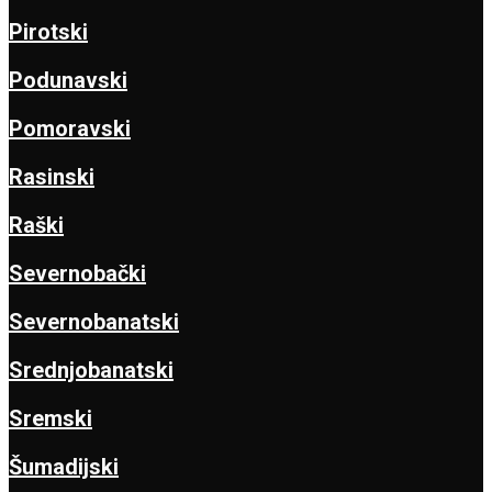
Pirotski
Podunavski
Pomoravski
Rasinski
Raški
Severnobački
Severnobanatski
Srednjobanatski
Sremski
Šumadijski