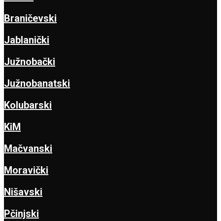
Braničevski
Jablanički
Južnobački
Južnobanatski
Kolubarski
KiM
Mačvanski
Moravički
Nišavski
Pčinjski