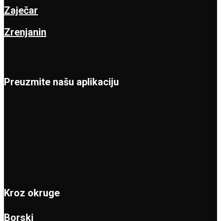
Zaječar
Zrenjanin
Preuzmite našu aplikaciju
Kroz okruge
Borski