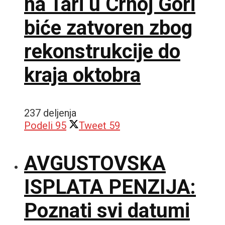
na Tari u Crnoj Gori
biće zatvoren zbog
rekonstrukcije do
kraja oktobra
237 deljenja
Podeli
95
Tweet
59
AVGUSTOVSKA
ISPLATA PENZIJA:
Poznati svi datumi