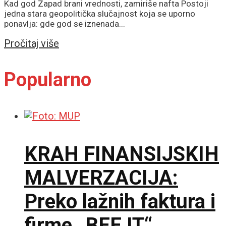
Kad god Zapad brani vrednosti, zamiriše nafta Postoji
jedna stara geopolitička slučajnost koja se uporno
ponavlja: gde god se iznenada...
Details
Pročitaj više
Popularno
KRAH FINANSIJSKIH
MALVERZACIJA:
Preko lažnih faktura i
firme „BEE IT“