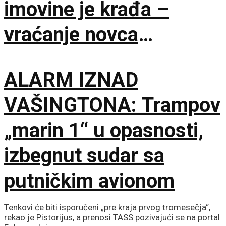
imovine je krađa –
vraćanje novca
omogućilo bi mir u
ALARM IZNAD
Ukrajini
VAŠINGTONA: Trampov
„marin 1“ u opasnosti,
izbegnut sudar sa
putničkim avionom
Tenkovi će biti isporučeni „pre kraja prvog tromesečja“,
rekao je Pistorijus, a prenosi TASS pozivajući se na portal