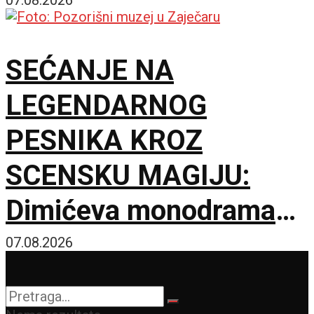
Kruševcu
SEĆANJE NA
LEGENDARNOG
PESNIKA KROZ
SCENSKU MAGIJU:
Dimićeva monodrama
dirnula zaječarsku
07.08.2026
publiku