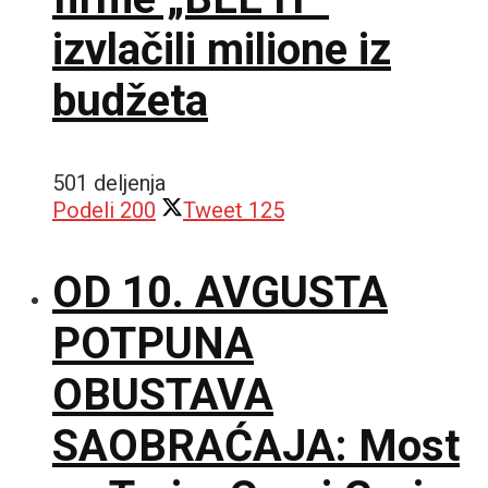
izvlačili milione iz
budžeta
501 deljenja
Podeli
200
Tweet
125
OD 10. AVGUSTA
POTPUNA
OBUSTAVA
SAOBRAĆAJA: Most