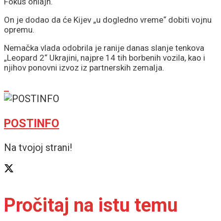
Fokus onlajn.
On je dodao da će Kijev „u dogledno vreme“ dobiti vojnu
opremu.
Nemačka vlada odobrila je ranije danas slanje tenkova
„Leopard 2“ Ukrajini, najpre 14 tih borbenih vozila, kao i
njihov ponovni izvoz iz partnerskih zemalja.
POSTINFO
Na tvojoj strani!
Pročitaj na istu temu