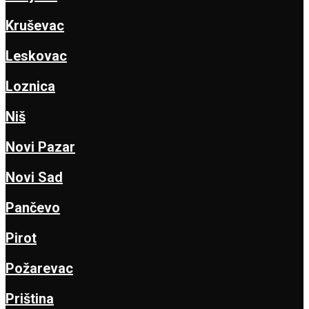
Kruševac
Leskovac
Loznica
Niš
Novi Pazar
Novi Sad
Pančevo
Pirot
Požarevac
Priština