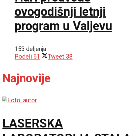
ovogodišnji letnji
program u Valjevu
153 deljenja
Podeli
61
Tweet
38
Najnovije
LASERSKA