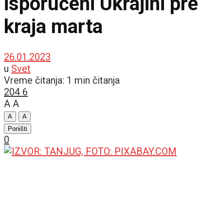
isporučeni Ukrajini pre
kraja marta
26.01.2023
u
Svet
Vreme čitanja: 1 min čitanja
204
6
A
A
A
A
Poništi
0