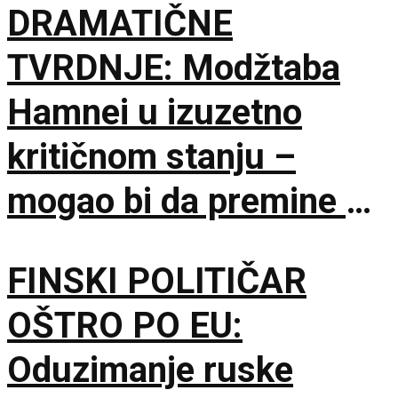
DRAMATIČNE
TVRDNJE: Modžtaba
Hamnei u izuzetno
kritičnom stanju –
mogao bi da premine u
svakom trenutku
FINSKI POLITIČAR
OŠTRO PO EU:
Oduzimanje ruske