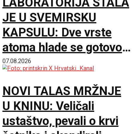
LABORATORIJA STALA
JE U SVEMIRSKU
KAPSULU: Dve vrste
atoma hlade se gotovo
do apsolutne nule
07.08.2026
NOVI TALAS MRŽNJE
U KNINU: Veličali
ustaštvo, pevali o krvi