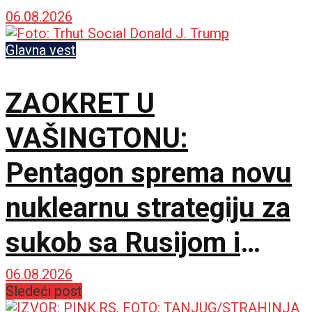
06.08.2026
Glavna vest
ZAOKRET U
VAŠINGTONU:
Pentagon sprema novu
nuklearnu strategiju za
sukob sa Rusijom i
Kinom
06.08.2026
Sledeći post