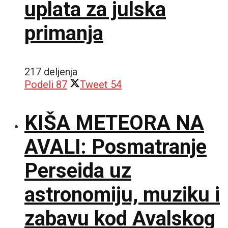
uplata za julska
primanja
217 deljenja
Podeli
87
Tweet
54
KIŠA METEORA NA
AVALI: Posmatranje
Perseida uz
astronomiju, muziku i
zabavu kod Avalskog