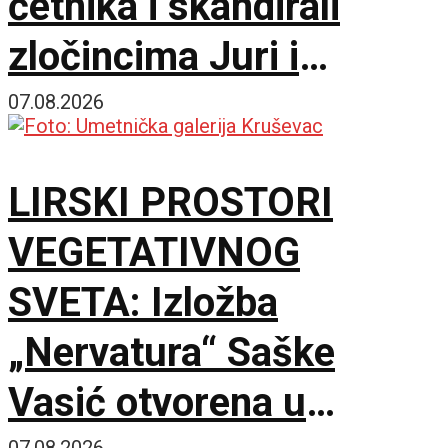
četnika i skandirali
zločincima Juri i
Bobanu
07.08.2026
LIRSKI PROSTORI
VEGETATIVNOG
SVETA: Izložba
„Nervatura“ Saške
Vasić otvorena u
07.08.2026