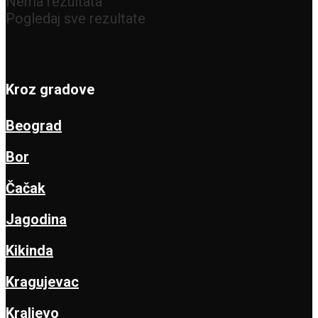
Nema rezultata
Pogledaj sve rezultate
Kroz gradove
Beograd
Bor
Čačak
Jagodina
Kikinda
Kragujevac
Kraljevo