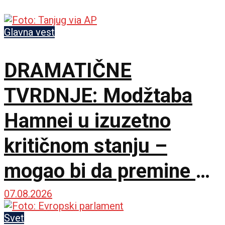
Glavna vest
DRAMATIČNE
TVRDNJE: Modžtaba
Hamnei u izuzetno
kritičnom stanju –
mogao bi da premine u
svakom trenutku
07.08.2026
Svet