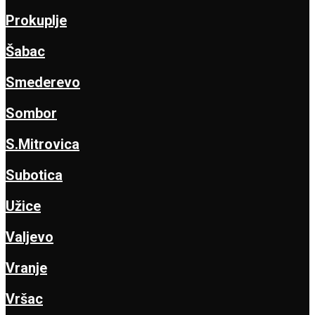
Prokuplje
Šabac
Smederevo
Sombor
S.Mitrovica
Subotica
Užice
Valjevo
Vranje
Vršac