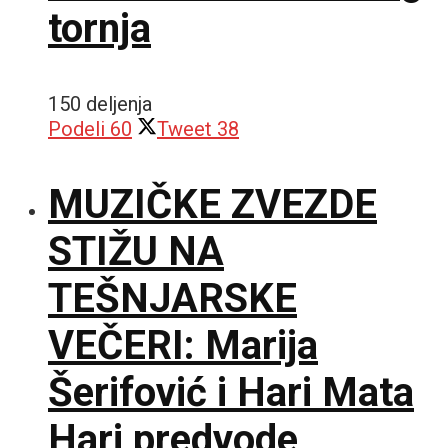
tornja
150 deljenja
Podeli
60
Tweet
38
MUZIČKE ZVEZDE
STIŽU NA
TEŠNJARSKE
VEČERI: Marija
Šerifović i Hari Mata
Hari predvode