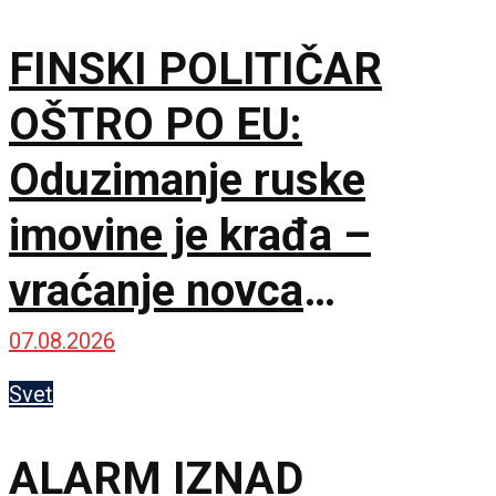
FINSKI POLITIČAR
OŠTRO PO EU:
Oduzimanje ruske
imovine je krađa –
vraćanje novca
omogućilo bi mir u
07.08.2026
Ukrajini
Svet
ALARM IZNAD