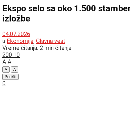
Ekspo selo sa oko 1.500 stamben
izložbe
04.07.2026
u
Ekonomija
,
Glavna vest
Vreme čitanja: 2 min čitanja
200
10
A
A
A
A
Poništi
0