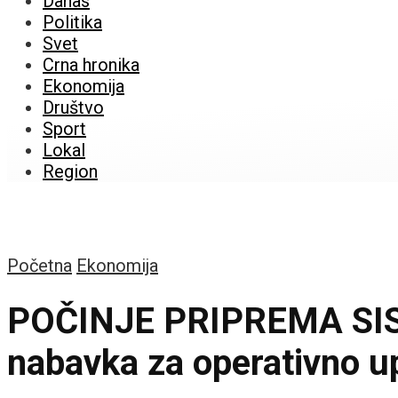
Danas
Politika
Svet
Crna hronika
Ekonomija
Društvo
Sport
Lokal
Region
Početna
Ekonomija
POČINJE PRIPREMA SIS
nabavka za operativno up