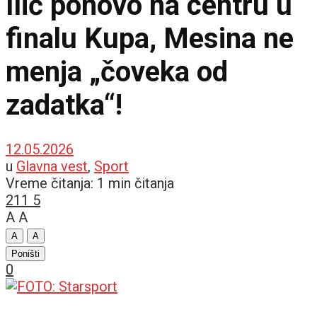
Ilić ponovo na centru u
finalu Kupa, Mesina ne
menja „čoveka od
zadatka“!
12.05.2026
u
Glavna vest
,
Sport
Vreme čitanja: 1 min čitanja
211
5
A
A
A
A
Poništi
0