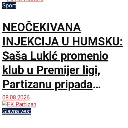
smrti, ali hoću
Sport
maksimum!
NEOČEKIVANA
INJEKCIJA U HUMSKU:
Saša Lukić promenio
klub u Premijer ligi,
Partizanu pripada
fantastičnih 300.000
08.08.2026
evra!
Glavna vest