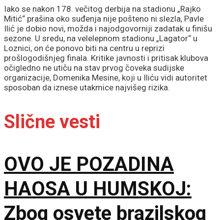
Iako se nakon 178. večitog derbija na stadionu „Rajko
Mitić“ prašina oko suđenja nije pošteno ni slezla, Pavle
Ilić je dobio novi, možda i najodgovorniji zadatak u finišu
sezone. U sredu, na velelepnom stadionu „Lagator“ u
Loznici, on će ponovo biti na centru u reprizi
prošlogodišnjeg finala. Kritike javnosti i pritisak klubova
očigledno ne utiču na stav prvog čoveka sudijske
organizacije, Domenika Mesine, koji u Iliću vidi autoritet
sposoban da iznese utakmice najvišeg rizika.
Slične vesti
OVO JE POZADINA
HAOSA U HUMSKOJ:
Zbog osvete brazilskog