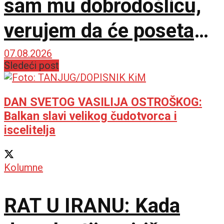
sam mu dobrodošlicu,
verujem da će poseta
doprineti razvoju
07.08.2026
Sledeći post
odnosa
DAN SVETOG VASILIJA OSTROŠKOG:
Balkan slavi velikog čudotvorca i
iscelitelja
Kolumne
RAT U IRANU: Kada