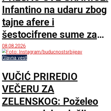
Infantino na udaru zbog
tajne afere i
šestocifrene sume za
ćutanje – FIFA sve oštro
08.08.2026
demantuje!
Glavna vest
VUČIĆ PRIREDIO
VEČERU ZA
ZELENSKOG: Poželeo