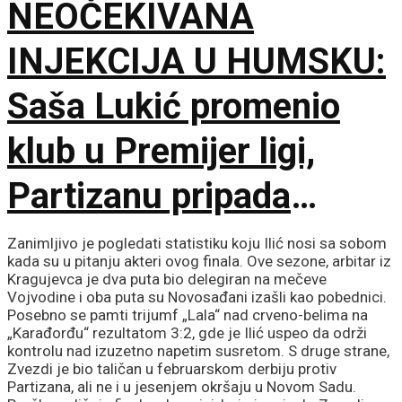
NEOČEKIVANA
smrti, ali hoću
INJEKCIJA U HUMSKU:
maksimum!
Saša Lukić promenio
klub u Premijer ligi,
Partizanu pripada
fantastičnih 300.000
Zanimljivo je pogledati statistiku koju Ilić nosi sa sobom
kada su u pitanju akteri ovog finala. Ove sezone, arbitar iz
evra!
Kragujevca je dva puta bio delegiran na mečeve
Vojvodine i oba puta su Novosađani izašli kao pobednici.
Posebno se pamti trijumf „Lala“ nad crveno-belima na
„Karađorđu“ rezultatom 3:2, gde je Ilić uspeo da održi
kontrolu nad izuzetno napetim susretom. S druge strane,
Zvezdi je bio taličan u februarskom derbiju protiv
Partizana, ali ne i u jesenjem okršaju u Novom Sadu.