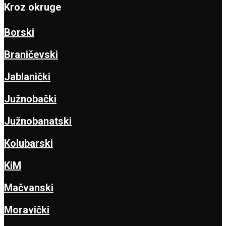
Kroz okruge
Borski
Braničevski
Jablanički
Južnobački
Južnobanatski
Kolubarski
KiM
Mačvanski
Moravički