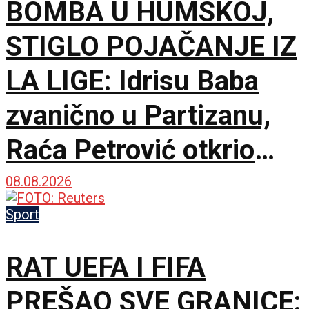
BOMBA U HUMSKOJ,
STIGLO POJAČANJE IZ
LA LIGE: Idrisu Baba
zvanično u Partizanu,
Raća Petrović otkrio
pozadinu pregovora!
08.08.2026
Sport
RAT UEFA I FIFA
PREŠAO SVE GRANICE: