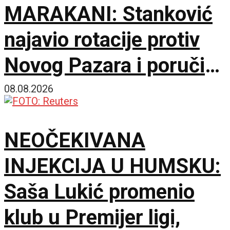
MARAKANI: Stanković
najavio rotacije protiv
Novog Pazara i poručio
– Nije pitanje života i
08.08.2026
smrti, ali hoću
NEOČEKIVANA
maksimum!
INJEKCIJA U HUMSKU:
Saša Lukić promenio
klub u Premijer ligi,