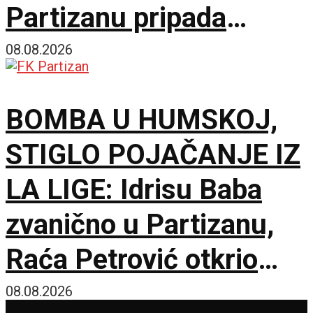
Partizanu pripada
fantastičnih 300.000
08.08.2026
evra!
BOMBA U HUMSKOJ,
STIGLO POJAČANJE IZ
LA LIGE: Idrisu Baba
zvanično u Partizanu,
Raća Petrović otkrio
pozadinu pregovora!
08.08.2026