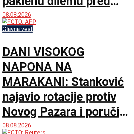
paklenu dilemu pred
Hetafe!
08.08.2026
Glavna vest
DANI VISOKOG
NAPONA NA
MARAKANI: Stanković
najavio rotacije protiv
Novog Pazara i poručio
– Nije pitanje života i
08.08.2026