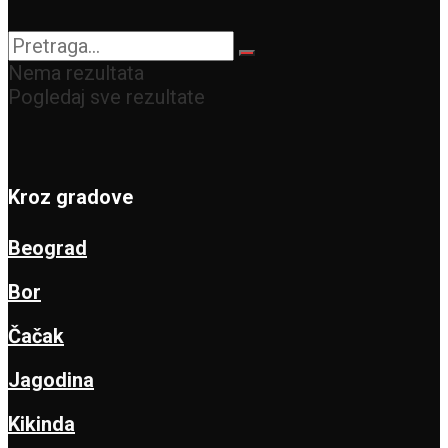
Nema rezultata
Pogledaj sve rezultate
Kroz gradove
Beograd
Bor
Čačak
Jagodina
Kikinda