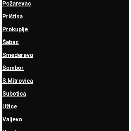
Požarevac
Priština
Prokuplje
Šabac
Smederevo
Sombor
S.Mitrovica
Subotica
Užice
Valjevo