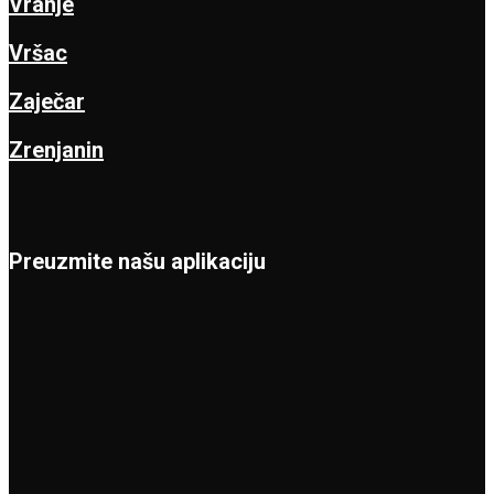
Vranje
Vršac
Zaječar
Zrenjanin
Preuzmite našu aplikaciju