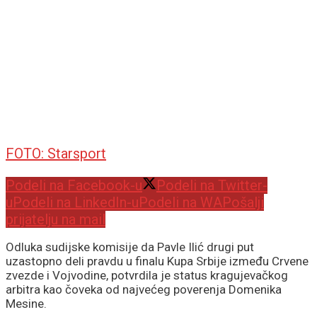
FOTO: Starsport
Podeli na Facebook-u
Podeli na Twitter-
u
Podeli na LinkedIn-u
Podeli na WA
Pošalji
prijatelju na mail
Odluka sudijske komisije da Pavle Ilić drugi put
uzastopno deli pravdu u finalu Kupa Srbije između Crvene
zvezde i Vojvodine, potvrdila je status kragujevačkog
arbitra kao čoveka od najvećeg poverenja Domenika
Mesine.