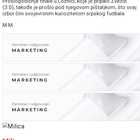
Prošlogodišnje finale u Loznici, koje je pripalo Zvezdi
(3:0), takođe je prošlo pod njegovom pištaljkom, što ovaj
izbor čini svojevrsnim kuriozitetom srpskog fudbala.
M.M.