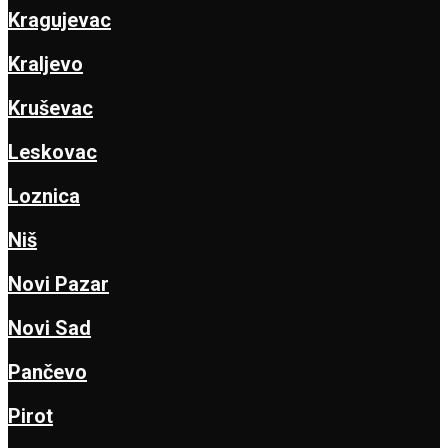
Kragujevac
Kraljevo
Kruševac
Leskovac
Loznica
Niš
Novi Pazar
Novi Sad
Pančevo
Pirot