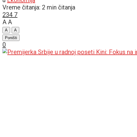
Vreme čitanja: 2 min čitanja
234
7
A
A
A
A
Poništi
0