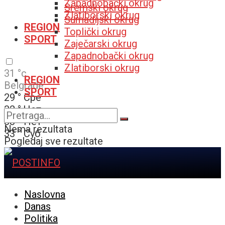
Zapadnobački okrug
Sremski okrug
Zlatiborski okrug
Šumadijski okrug
REGION
Toplički okrug
SPORT
Zaječarski okrug
Zapadnobački okrug
Zlatiborski okrug
31
°c
REGION
Belgrade
SPORT
29
°
Сре
32
°
Чет
33
°
Пет
Nema rezultata
33
°
Суб
Pogledaj sve rezultate
Naslovna
Danas
Politika