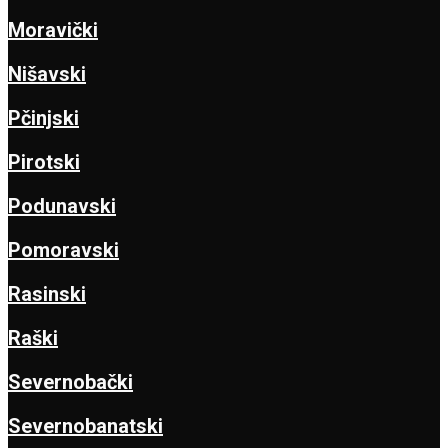
Moravički
Nišavski
Pčinjski
Pirotski
Podunavski
Pomoravski
Rasinski
Raški
Severnobački
Severnobanatski