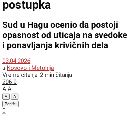
postupka
Sud u Hagu ocenio da postoji
opasnost od uticaja na svedoke
i ponavljanja krivičnih dela
03.04.2026
u
Kosovo i Metohija
Vreme čitanja: 2 min čitanja
206
9
A
A
A
A
Poništi
0