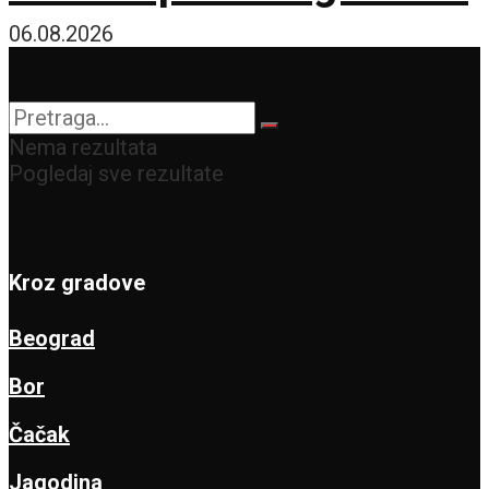
06.08.2026
Nema rezultata
Pogledaj sve rezultate
Kroz gradove
Beograd
Bor
Čačak
Jagodina