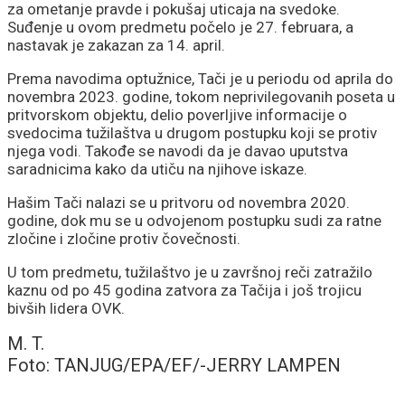
za ometanje pravde i pokušaj uticaja na svedoke.
Suđenje u ovom predmetu počelo je 27. februara, a
nastavak je zakazan za 14. april.
Prema navodima optužnice, Tači je u periodu od aprila do
novembra 2023. godine, tokom neprivilegovanih poseta u
pritvorskom objektu, delio poverljive informacije o
svedocima tužilaštva u drugom postupku koji se protiv
njega vodi. Takođe se navodi da je davao uputstva
saradnicima kako da utiču na njihove iskaze.
Hašim Tači nalazi se u pritvoru od novembra 2020.
godine, dok mu se u odvojenom postupku sudi za ratne
zločine i zločine protiv čovečnosti.
U tom predmetu, tužilaštvo je u završnoj reči zatražilo
kaznu od po 45 godina zatvora za Tačija i još trojicu
bivših lidera OVK.
M. T.
Foto: TANJUG/EPA/EF/-JERRY LAMPEN