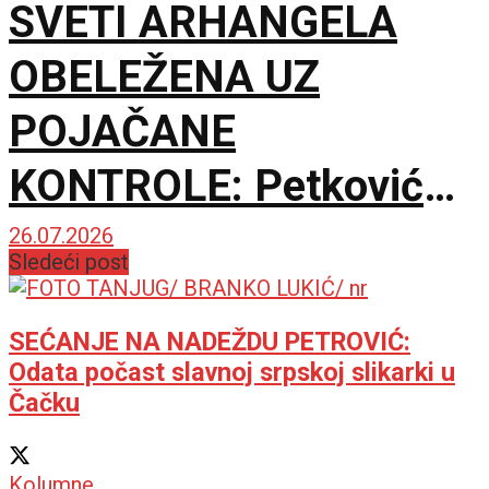
SVETI ARHANGELA
OBELEŽENA UZ
POJAČANE
KONTROLE: Petković
optužio Prištinu za
26.07.2026
Sledeći post
represiju nad vernicima
SEĆANJE NA NADEŽDU PETROVIĆ:
Odata počast slavnoj srpskoj slikarki u
Čačku
Kolumne