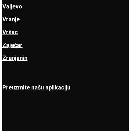
Valjevo
Vranje
Vršac
Zaječar
Zrenjanin
Preuzmite našu aplikaciju