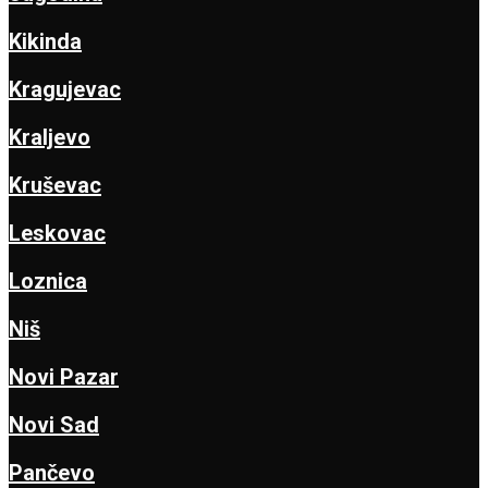
Kikinda
Kragujevac
Kraljevo
Kruševac
Leskovac
Loznica
Niš
Novi Pazar
Novi Sad
Pančevo