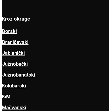
Kroz okruge
Borski
Braničevski
Jablanički
Južnobački
Južnobanatski
Kolubarski
KiM
Mačvanski