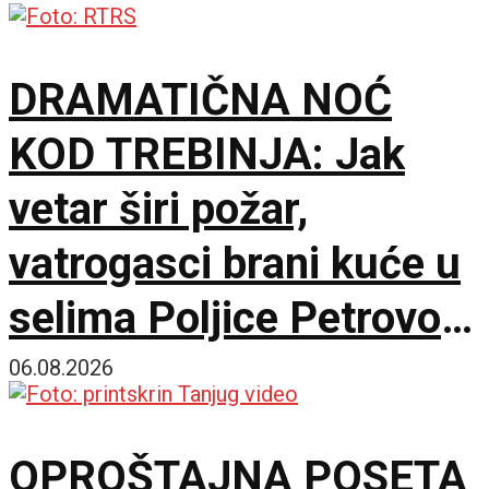
DRAMATIČNA NOĆ
KOD TREBINJA: Jak
vetar širi požar,
vatrogasci brani kuće u
selima Poljice Petrovo i
Marići
06.08.2026
OPROŠTAJNA POSETA