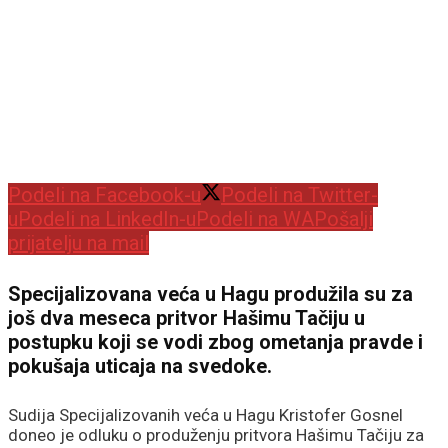
Podeli na Facebook-u
Podeli na Twitter-
u
Podeli na LinkedIn-u
Podeli na WA
Pošalji
prijatelju na mail
Specijalizovana veća u Hagu produžila su za
još dva meseca pritvor Hašimu Tačiju u
postupku koji se vodi zbog ometanja pravde i
pokušaja uticaja na svedoke.
Sudija Specijalizovanih veća u Hagu Kristofer Gosnel
doneo je odluku o produženju pritvora Hašimu Tačiju za