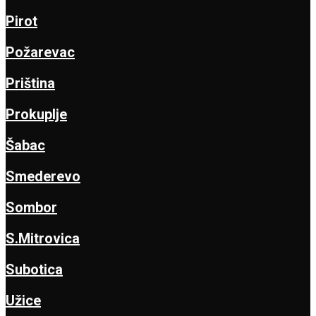
Pirot
Požarevac
Priština
Prokuplje
Šabac
Smederevo
Sombor
S.Mitrovica
Subotica
Užice