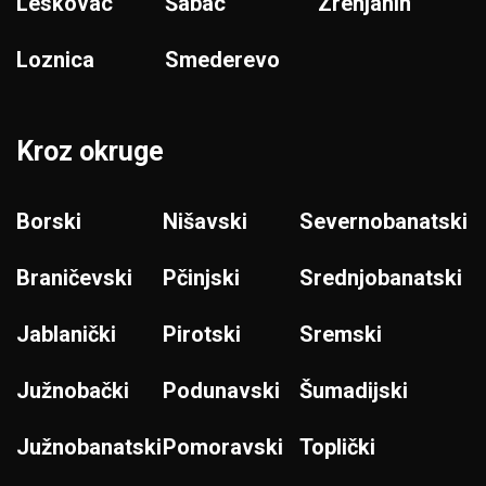
Leskovac
Šabac
Zrenjanin
Loznica
Smederevo
Kroz okruge
Borski
Nišavski
Severnobanatski
Braničevski
Pčinjski
Srednjobanatski
Jablanički
Pirotski
Sremski
Južnobački
Podunavski
Šumadijski
Južnobanatski
Pomoravski
Toplički