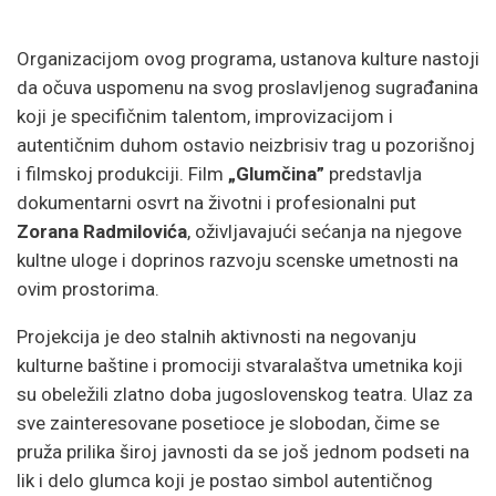
Organizacijom ovog programa, ustanova kulture nastoji
da očuva uspomenu na svog proslavljenog sugrađanina
koji je specifičnim talentom, improvizacijom i
autentičnim duhom ostavio neizbrisiv trag u pozorišnoj
i filmskoj produkciji. Film
„Glumčina”
predstavlja
dokumentarni osvrt na životni i profesionalni put
Zorana Radmilovića
, oživljavajući sećanja na njegove
kultne uloge i doprinos razvoju scenske umetnosti na
ovim prostorima.
Projekcija je deo stalnih aktivnosti na negovanju
kulturne baštine i promociji stvaralaštva umetnika koji
su obeležili zlatno doba jugoslovenskog teatra. Ulaz za
sve zainteresovane posetioce je slobodan, čime se
pruža prilika široj javnosti da se još jednom podseti na
lik i delo glumca koji je postao simbol autentičnog