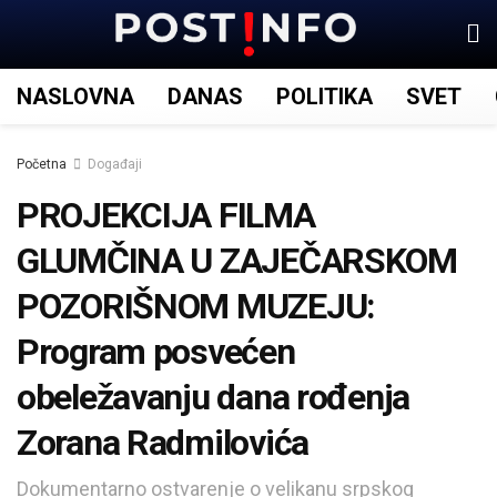
NASLOVNA
DANAS
POLITIKA
SVET
Početna
Događaji
PROJEKCIJA FILMA
GLUMČINA U ZAJEČARSKOM
POZORIŠNOM MUZEJU:
Program posvećen
obeležavanju dana rođenja
Zorana Radmilovića
Dokumentarno ostvarenje o velikanu srpskog