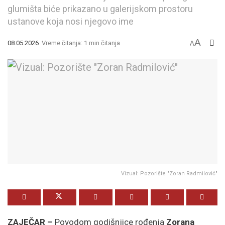
glumišta biće prikazano u galerijskom prostoru
ustanove koja nosi njegovo ime
A
08.05.2026
Vreme čitanja: 1 min čitanja
A
Vizual: Pozorište "Zoran Radmilović"
ZAJEČAR –
Povodom godišnjice rođenja
Zorana