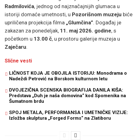
Radmilovića
, jednog od najznačajnijih glumaca u
istoriji domaće umetnosti, u
Pozorišnom muzeju
biće
upriličena projekcija filma
„Glumčina”
. Događaj je
zakazan za ponedeljak,
11. maj 2026. godine
, s
početkom u
13.00 č
, u prostoru galerije muzeja u
Zaječaru
.
Slične vesti
LIČNOST KOJA JE OBOJILA ISTORIJU: Monodrama o
Nadeždi Petrović na Borskom kulturnom letu
DVOJEZIČNA SCENSKA BIOGRAFIJA DANILA KIŠA:
Predstava „Duh je naša domovina“ kod Spomenika na
Šumatnom brdu
SPOJ METALA, PERFORMANSA I UMETNIČKE VIZIJE:
Izložba skulptura „Forged Forms“ na Zlatiboru