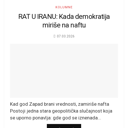
KOLUMNE
RAT U IRANU: Kada demokratija
miriše na naftu
07.03.2026
Kad god Zapad brani vrednosti, zamiriše nafta
Postoji jedna stara geopolitička slučajnost koja
se uporno ponavlja: gde god se iznenada...