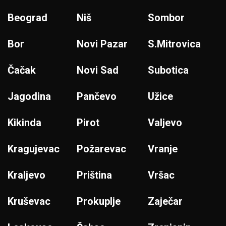
Beograd
Niš
Sombor
Bor
Novi Pazar
S.Mitrovica
Čačak
Novi Sad
Subotica
Jagodina
Pančevo
Užice
Kikinda
Pirot
Valjevo
Kragujevac
Požarevac
Vranje
Kraljevo
Priština
Vršac
Kruševac
Prokuplje
Zaječar