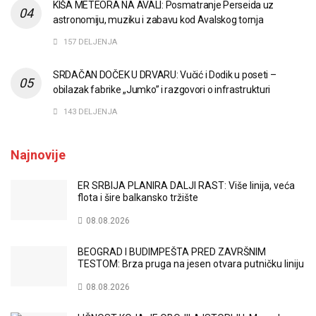
KIŠA METEORA NA AVALI: Posmatranje Perseida uz
astronomiju, muziku i zabavu kod Avalskog tornja
157 DELJENJA
SRDAČAN DOČEK U DRVARU: Vučić i Dodik u poseti –
obilazak fabrike „Jumko” i razgovori o infrastrukturi
143 DELJENJA
Najnovije
ER SRBIJA PLANIRA DALJI RAST: Više linija, veća
flota i šire balkansko tržište
08.08.2026
BEOGRAD I BUDIMPEŠTA PRED ZAVRŠNIM
TESTOM: Brza pruga na jesen otvara putničku liniju
08.08.2026