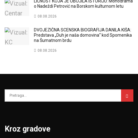
LIČNOST KOJA JE OBOJILA ISTORIJU: Monodrama
o Nadeždi Petrović na Borskom kulturnom letu
08.08.2026
DVOJEZIČNA SCENSKA BIOGRAFIJA DANILA KIŠA:
Predstava „Duh je naša domovina“ kod Spomenika
na Šumatnom brdu
08.08.2026
Kroz gradove