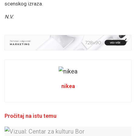
scenskog izraza.
N.V.
nikea
Pročitaj na istu temu