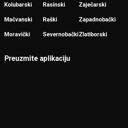
Kolubarski
Rasinski
Zaječarski
Mačvanski
Raški
Zapadnobački
Moravički
Severnobački
Zlatiborski
Preuzmite aplikaciju