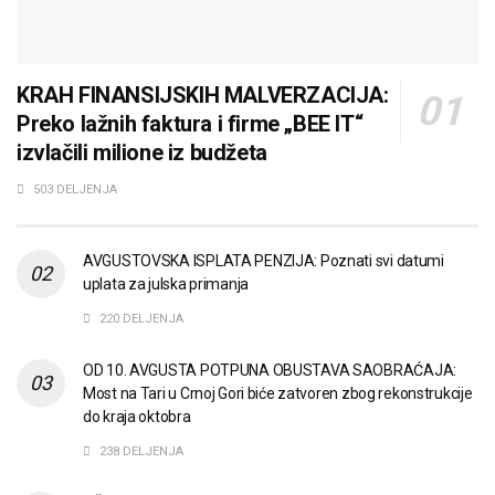
KRAH FINANSIJSKIH MALVERZACIJA:
Preko lažnih faktura i firme „BEE IT“
izvlačili milione iz budžeta
503 DELJENJA
AVGUSTOVSKA ISPLATA PENZIJA: Poznati svi datumi
uplata za julska primanja
220 DELJENJA
OD 10. AVGUSTA POTPUNA OBUSTAVA SAOBRAĆAJA:
Most na Tari u Crnoj Gori biće zatvoren zbog rekonstrukcije
do kraja oktobra
238 DELJENJA