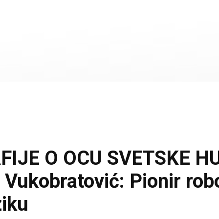
IJE O OCU SVETSKE H
Vukobratović: Pionir robo
ziku