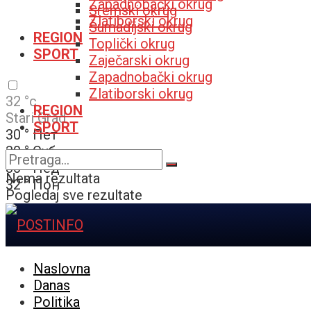
Zapadnobački okrug
Sremski okrug
Zlatiborski okrug
Šumadijski okrug
REGION
Toplički okrug
SPORT
Zaječarski okrug
Zapadnobački okrug
Zlatiborski okrug
32
°c
REGION
Stari Grad
SPORT
30
°
Пет
30
°
Суб
30
°
Нед
Nema rezultata
32
°
Пон
Pogledaj sve rezultate
Naslovna
Danas
Politika