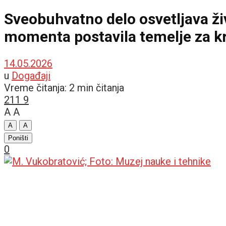
Sveobuhvatno delo osvetljava živ
momenta postavila temelje za kr
14.05.2026
u
Događaji
Vreme čitanja: 2 min čitanja
211
9
A
A
A
A
Poništi
0