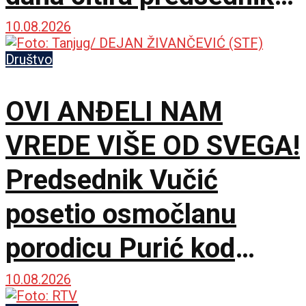
Srbije
10.08.2026
Društvo
OVI ANĐELI NAM
VREDE VIŠE OD SVEGA!
Predsednik Vučić
posetio osmočlanu
porodicu Purić kod
Nove Varoši
10.08.2026