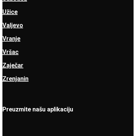
Užice
Valjevo
Vranje
Vršac
Zaječar
Zrenjanin
Preuzmite našu aplikaciju