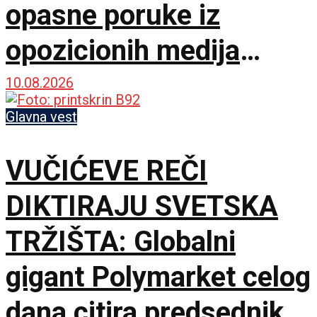
opasne poruke iz
opozicionih medija
upućene šefu države
10.08.2026
Glavna vest
VUČIĆEVE REČI
DIKTIRAJU SVETSKA
TRŽIŠTA: Globalni
gigant Polymarket celog
dana citira predsednika