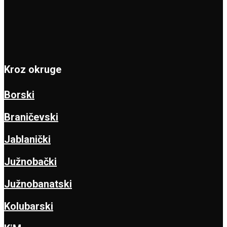
Kroz okruge
Borski
Braničevski
Jablanički
Južnobački
Južnobanatski
Kolubarski