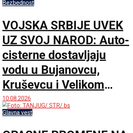
Bezbednost
VOJSKA SRBIJE UVEK
UZ SVOJ NAROD: Auto-
cisterne dostavljaju
vodu u Bujanovcu,
Kruševcu i Velikom
Gradištu, inžinjerci i
10.08.2026
lekari stalno na terenu
Glavna vest