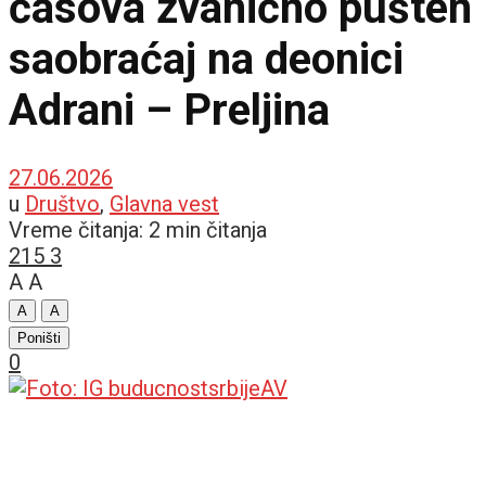
časova zvanično pušten
saobraćaj na deonici
Adrani – Preljina
27.06.2026
u
Društvo
,
Glavna vest
Vreme čitanja: 2 min čitanja
215
3
A
A
A
A
Poništi
0