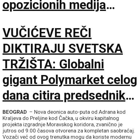
opozicionih medija
upućene šefu države
VUČIĆEVE REČI
DIKTIRAJU SVETSKA
TRŽIŠTA: Globalni
gigant Polymarket celog
dana citira predsednika
Srbije
BEOGRAD
– Nova deonica auto-puta od Adrana kod
Kraljeva do Preljine kod Čačka, u okviru kapitalnog
projekta izgradnje Moravskog koridora, zvanično je
jutros od 9.00 časova otvorena za kompletan saobraćaj.
Vozači već od ovog trenutka mogu da koriste modernu