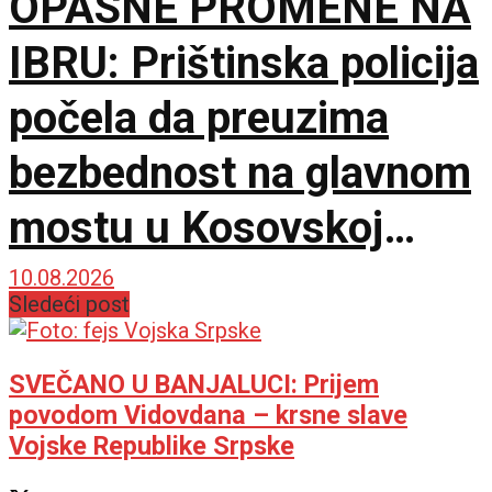
OPASNE PROMENE NA
IBRU: Prištinska policija
počela da preuzima
bezbednost na glavnom
mostu u Kosovskoj
Mitrovici
10.08.2026
Sledeći post
SVEČANO U BANJALUCI: Prijem
povodom Vidovdana – krsne slave
Vojske Republike Srpske