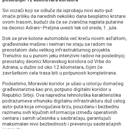
Svi vozači koji se odluče da isprobaju novi auto-put
imaće priliku da narednih nekoliko dana besplatno krstare
ovom trasom, budući da će se zvanična naplata putarine
na deonici Adrani–Preljina uvesti tek od srede, 1. jula.
Dok se prve kolone automobila već kreću novim asfaltom,
građevinske mašine i neimari ne staju sa radom na
preostalom delu velikog infrastrukturnog projekta.
Trenutno su u punom jeku intenzivni radovi na poslednjoj
preostaloj deonici Moravskog koridora od Vrbe do
Adrana, u dužini od oko 12 kilometara, čijim će
završetkom cela trasa biti u potpunosti kompletirana.
Podsetimo, Moravski koridor je ušao u istoriju domaćeg
građevinarstva kao prvi, potpuno digitalni koridor u
Republici Srbiji. Ova napredna tehnološka karakteristika
podrazumeva vrhunsku digitalnu infrastrukturu duž celog
auto-puta koja omogućava brzu, pouzdanu i bezbednu
razmenu svih ključnih informacija između operativnih
centara i samih učesnika u saobraćaju, garantujući
maksimalan nivo bezbednosti i prevenciju saobraćajnih