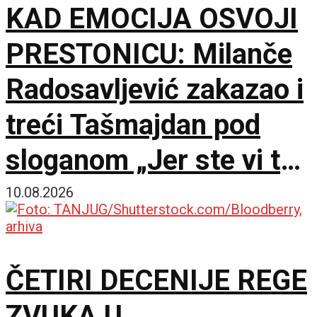
KAD EMOCIJA OSVOJI
PRESTONICU: Milanče
Radosavljević zakazao i
treći Tašmajdan pod
sloganom „Jer ste vi to
opet tražili“
10.08.2026
ČETIRI DECENIJE REGE
ZVUKA U