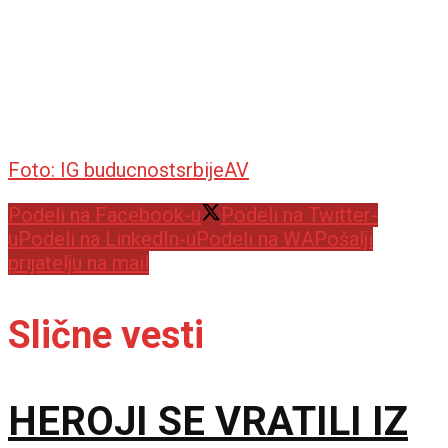
Foto: IG buducnostsrbijeAV
Podeli na Facebook-u
Podeli na Twitter-
u
Podeli na LinkedIn-u
Podeli na WA
Pošalji
prijatelju na mail
Slične vesti
HEROJI SE VRATILI IZ