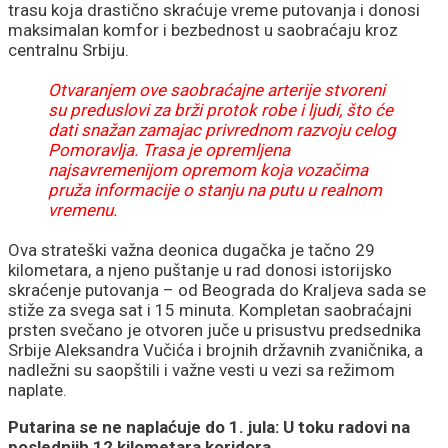
trasu koja drastično skraćuje vreme putovanja i donosi
maksimalan komfor i bezbednost u saobraćaju kroz
centralnu Srbiju.
Otvaranjem ove saobraćajne arterije stvoreni
su preduslovi za brži protok robe i ljudi, što će
dati snažan zamajac privrednom razvoju celog
Pomoravlja. Trasa je opremljena
najsavremenijom opremom koja vozačima
pruža informacije o stanju na putu u realnom
vremenu.
Ova strateški važna deonica dugačka je tačno 29
kilometara, a njeno puštanje u rad donosi istorijsko
skraćenje putovanja – od Beograda do Kraljeva sada se
stiže za svega sat i 15 minuta. Kompletan saobraćajni
prsten svečano je otvoren juče u prisustvu predsednika
Srbije Aleksandra Vučića i brojnih državnih zvaničnika, a
nadležni su saopštili i važne vesti u vezi sa režimom
naplate.
Putarina se ne naplaćuje do 1. jula: U toku radovi na
poslednjih 12 kilometara koridora