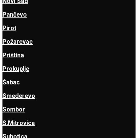
Novi Sad
Pančevo
Pirot
Požarevac
Priština
Prokuplje
Šabac
Smederevo
Sombor
S.Mitrovica
Subotica