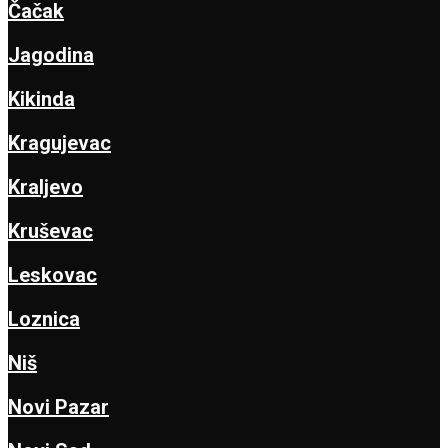
Čačak
Jagodina
Kikinda
Kragujevac
Kraljevo
Kruševac
Leskovac
Loznica
Niš
Novi Pazar