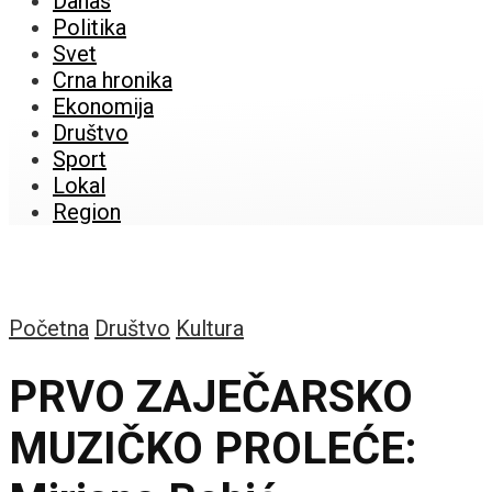
Danas
Politika
Svet
Crna hronika
Ekonomija
Društvo
Sport
Lokal
Region
Početna
Društvo
Kultura
PRVO ZAJEČARSKO
MUZIČKO PROLEĆE: