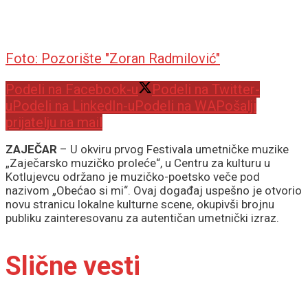
Foto: Pozorište "Zoran Radmilović"
Podeli na Facebook-u
Podeli na Twitter-
u
Podeli na LinkedIn-u
Podeli na WA
Pošalji
prijatelju na mail
ZAJEČAR
– U okviru prvog Festivala umetničke muzike
„Zaječarsko muzičko proleće“, u Centru za kulturu u
Kotlujevcu održano je muzičko-poetsko veče pod
nazivom „Obećao si mi“. Ovaj događaj uspešno je otvorio
novu stranicu lokalne kulturne scene, okupivši brojnu
publiku zainteresovanu za autentičan umetnički izraz.
Slične vesti