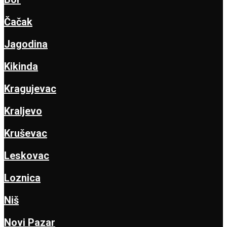
Čačak
Jagodina
Kikinda
Kragujevac
Kraljevo
Kruševac
Leskovac
Loznica
Niš
Novi Pazar