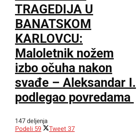
TRAGEDIJA U
BANATSKOM
KARLOVCU:
Maloletnik nožem
izbo očuha nakon
svađe – Aleksandar I.
podlegao povredama
147 deljenja
Podeli
59
Tweet
37