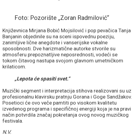
Foto: Pozorište „Zoran Radmilović“
Književnica Mirjana Bobić Mojsilović i pop pevačica Tanja
Banjanin objedinile su na sceni ispovednu poeziju,
zanimljive lične anegdote i vanserijske vokalne
sposobnosti. Dve harizmatične autorke stvorile su
atmosferu prepoznatljive neposrednosti, vodeći se
tokom čitavog nastupa svojom glavnom umetničkom
krilaticom.
„Lepota će spasiti svet.“
Muzički segment i interpretacija stihova realizovani su uz
profesionalnu klavirsku pratnju Gorana i Goge Sandžakov.
Posetioci će ovo veče pamtiti po visokom kvalitetu
izvedenog programa i specifičnoj energiji koja je na pravi
način potvrdila značaj pokretanja ovog novog muzičkog
festivala.
N.V.