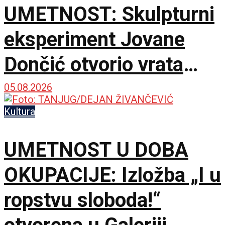
UMETNOST: Skulpturni
eksperiment Jovane
Dončić otvorio vrata
novog salona na
05.08.2026
Kalemegdanu
Kultura
UMETNOST U DOBA
OKUPACIJE: Izložba „I u
ropstvu sloboda!“