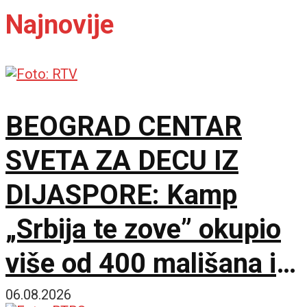
Najnovije
BEOGRAD CENTAR
SVETA ZA DECU IZ
DIJASPORE: Kamp
„Srbija te zove” okupio
više od 400 mališana iz
17 zemalja
06.08.2026