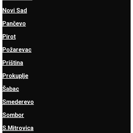
Novi Sad
Pančevo
Pirot
Požarevac
Priština
Prokuplje
Šabac
Smederevo
Sombor
S.Mitrovica