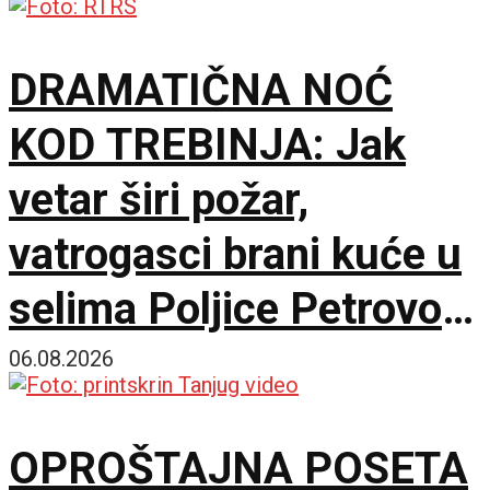
DRAMATIČNA NOĆ
KOD TREBINJA: Jak
vetar širi požar,
vatrogasci brani kuće u
selima Poljice Petrovo i
Marići
06.08.2026
OPROŠTAJNA POSETA