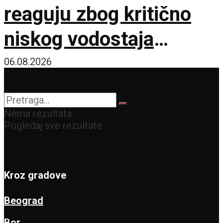
reaguju zbog kritično
niskog vodostaja
Dunava
06.08.2026
Nema rezultata
Pogledaj sve rezultate
Kroz gradove
Beograd
Bor