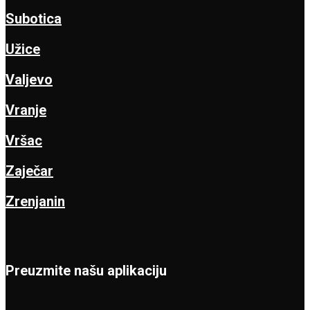
Subotica
Užice
Valjevo
Vranje
Vršac
Zaječar
Zrenjanin
Preuzmite našu aplikaciju