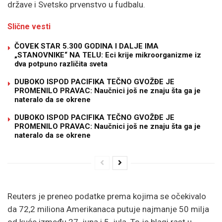
države i Svetsko prvenstvo u fudbalu.
Slične vesti
ČOVEK STAR 5.300 GODINA I DALJE IMA
„STANOVNIKE“ NA TELU: Eci krije mikroorganizme iz
dva potpuno različita sveta
DUBOKO ISPOD PACIFIKA TEČNO GVOŽĐE JE
PROMENILO PRAVAC: Naučnici još ne znaju šta ga je
nateralo da se okrene
DUBOKO ISPOD PACIFIKA TEČNO GVOŽĐE JE
PROMENILO PRAVAC: Naučnici još ne znaju šta ga je
nateralo da se okrene
Reuters je preneo podatke prema kojima se očekivalo
da 72,2 miliona Amerikanaca putuje najmanje 50 milja
od kuće između 27. juna i 5. jula. To je blagi rast u