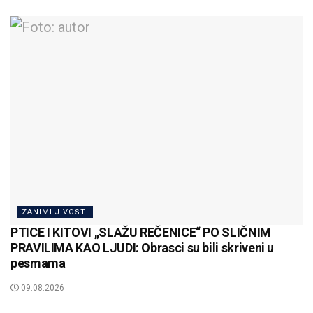
ZANIMLJIVOSTI
PTICE I KITOVI „SLAŽU REČENICE“ PO SLIČNIM
PRAVILIMA KAO LJUDI: Obrasci su bili skriveni u
pesmama
09.08.2026