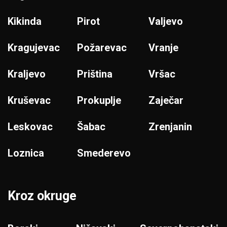
Kikinda
Pirot
Valjevo
Kragujevac
Požarevac
Vranje
Kraljevo
Priština
Vršac
Kruševac
Prokuplje
Zaječar
Leskovac
Šabac
Zrenjanin
Loznica
Smederevo
Kroz okruge