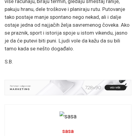
više računaju, biraju termin, gledaju smeštaj ranije,
pakuju hranu, dele troškove i planiraju rutu. Putovanje
tako postaje manje spontano nego nekad, ali i dalje
ostaje jedna od najjačih želja savremenog čoveka. Ako
se praznik, sport i istorija spoje u istom vikendu, jasno
je da će putevi biti puni. Ljudi vole da kažu da su bili
tamo kada se nešto događalo.
S.B.
sasa