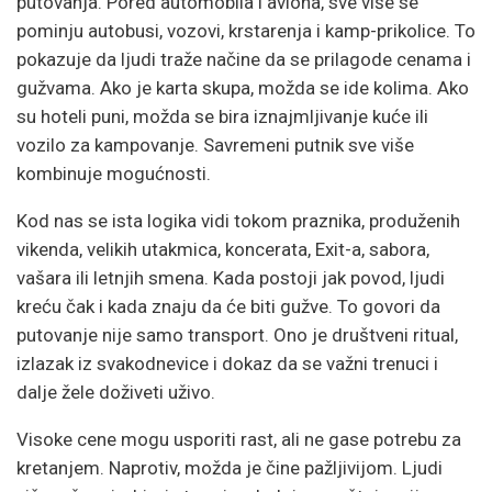
putovanja. Pored automobila i aviona, sve više se
pominju autobusi, vozovi, krstarenja i kamp-prikolice. To
pokazuje da ljudi traže načine da se prilagode cenama i
gužvama. Ako je karta skupa, možda se ide kolima. Ako
su hoteli puni, možda se bira iznajmljivanje kuće ili
vozilo za kampovanje. Savremeni putnik sve više
kombinuje mogućnosti.
Kod nas se ista logika vidi tokom praznika, produženih
vikenda, velikih utakmica, koncerata, Exit-a, sabora,
vašara ili letnjih smena. Kada postoji jak povod, ljudi
kreću čak i kada znaju da će biti gužve. To govori da
putovanje nije samo transport. Ono je društveni ritual,
izlazak iz svakodnevice i dokaz da se važni trenuci i
dalje žele doživeti uživo.
Visoke cene mogu usporiti rast, ali ne gase potrebu za
kretanjem. Naprotiv, možda je čine pažljivijom. Ljudi