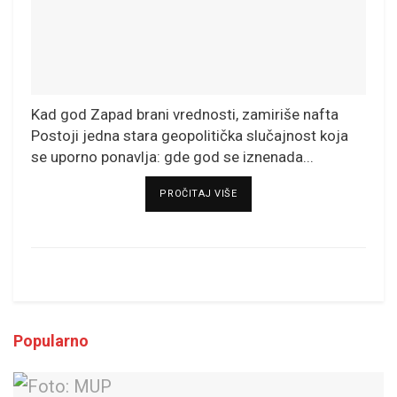
Kad god Zapad brani vrednosti, zamiriše nafta
Postoji jedna stara geopolitička slučajnost koja
se uporno ponavlja: gde god se iznenada...
DETAILS
PROČITAJ VIŠE
Popularno