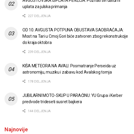
AVGUSTOVSKA ISPLATA PENZIJA: Poznati svi datumi
uplata za julska primanja
227 DELJENJA
OD 10. AVGUSTA POTPUNA OBUSTAVA SAOBRAĆAJA:
Most na Tari u Crnoj Gori biće zatvoren zbog rekonstrukcije
do kraja oktobra
239 DELJENJA
KIŠA METEORA NA AVALI: Posmatranje Perseida uz
astronomiju, muziku i zabavu kod Avalskog tornja
178 DELJENJA
JUBILARNI MOTO-SKUP U PARAĆINU: YU Grupa i Kerber
predvode trideseti susret bajkera
144 DELJENJA
Najnovije