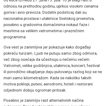
odnosu na prethodnu godinu, uprkos visokim cenama
goriva i avio-prevoza. Dodatni podsticaj dali su
nacionalna proslava i utakmice Svetskog prvenstva,
posebno u gradovima domaćinima nokaut faze i
mestima sa velikim vatrometima i prazničnim
programima.
Ova vest je zanimljiva jer pokazuje kako događaji
pokreću turizam. Ljudi ne putuju samo zbog odmora,
već zbog osećaja da učestvuju u nečemu većem.
Vatromet, velika godišnjica, utakmica, koncert, festival
ili porodično okupljanje daju putovanju razlog koji se ne
meri samo kilometražom. Kada se nekoliko takvih
motiva poklopi, putevi, aerodromi, hoteli i restorani
odjednom dobiju ogroman pritisak.
Posebno je zanimljiv rast alternativnih načina