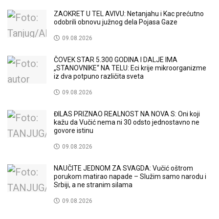
ZAOKRET U TEL AVIVU: Netanjahu i Kac prećutno
odobrili obnovu južnog dela Pojasa Gaze
09.08.2026
ČOVEK STAR 5.300 GODINA I DALJE IMA
„STANOVNIKE“ NA TELU: Eci krije mikroorganizme
iz dva potpuno različita sveta
09.08.2026
ĐILAS PRIZNAO REALNOST NA NOVA S: Oni koji
kažu da Vučić nema ni 30 odsto jednostavno ne
govore istinu
09.08.2026
NAUČITE JEDNOM ZA SVAGDA: Vučić oštrom
porukom matirao napade – Služim samo narodu i
Srbiji, a ne stranim silama
09.08.2026