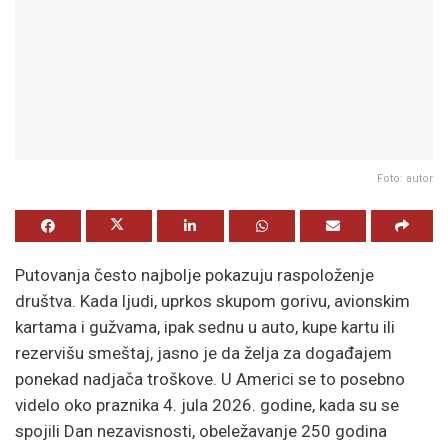
Foto: autor
Putovanja često najbolje pokazuju raspoloženje
društva. Kada ljudi, uprkos skupom gorivu, avionskim
kartama i gužvama, ipak sednu u auto, kupe kartu ili
rezervišu smeštaj, jasno je da želja za događajem
ponekad nadjača troškove. U Americi se to posebno
videlo oko praznika 4. jula 2026. godine, kada su se
spojili Dan nezavisnosti, obeležavanje 250 godina