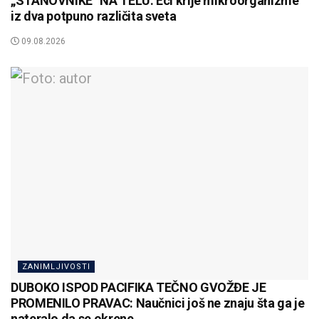
„STANOVNIKE“ NA TELU: Eci krije mikroorganizme
iz dva potpuno različita sveta
09.08.2026
ZANIMLJIVOSTI
DUBOKO ISPOD PACIFIKA TEČNO GVOŽĐE JE
PROMENILO PRAVAC: Naučnici još ne znaju šta ga je
nateralo da se okrene