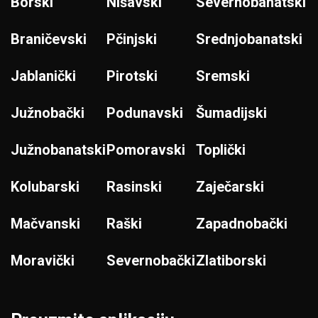
Borski
Nišavski
Severnobanatski
Braničevski
Pčinjski
Srednjobanatski
Jablanički
Pirotski
Sremski
Južnobački
Podunavski
Šumadijski
Južnobanatski
Pomoravski
Toplički
Kolubarski
Rasinski
Zaječarski
Mačvanski
Raški
Zapadnobački
Moravički
Severnobački
Zlatiborski