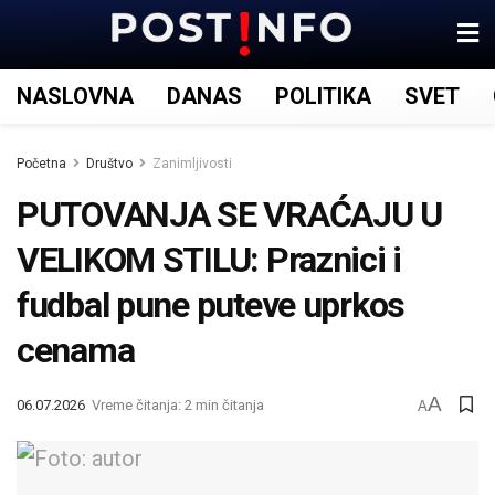
NASLOVNA
DANAS
POLITIKA
SVET
Početna
Društvo
Zanimljivosti
PUTOVANJA SE VRAĆAJU U
VELIKOM STILU: Praznici i
fudbal pune puteve uprkos
cenama
A
06.07.2026
Vreme čitanja: 2 min čitanja
A