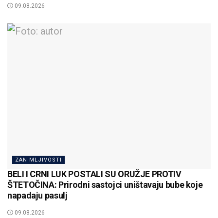
09.08.2026
ZANIMLJIVOSTI
BELI I CRNI LUK POSTALI SU ORUŽJE PROTIV
ŠTETOČINA: Prirodni sastojci uništavaju bube koje
napadaju pasulj
09.08.2026