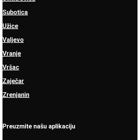
Subotica
Užice
Valjevo
Vranje
Vršac
Zaječar
Zrenjanin
Preuzmite našu aplikaciju