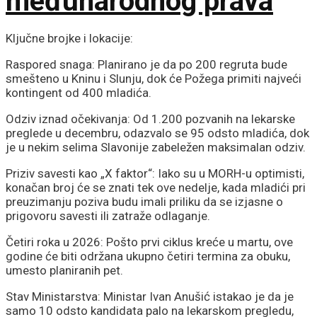
međunarodnog prava
Ključne brojke i lokacije:
Raspored snaga: Planirano je da po 200 regruta bude
smešteno u Kninu i Slunju, dok će Požega primiti najveći
kontingent od 400 mladića.
Odziv iznad očekivanja: Od 1.200 pozvanih na lekarske
preglede u decembru, odazvalo se 95 odsto mladića, dok
je u nekim selima Slavonije zabeležen maksimalan odziv.
Priziv savesti kao „X faktor“: Iako su u MORH-u optimisti,
konačan broj će se znati tek ove nedelje, kada mladići pri
preuzimanju poziva budu imali priliku da se izjasne o
prigovoru savesti ili zatraže odlaganje.
Četiri roka u 2026: Pošto prvi ciklus kreće u martu, ove
godine će biti održana ukupno četiri termina za obuku,
umesto planiranih pet.
Stav Ministarstva: Ministar Ivan Anušić istakao je da je
samo 10 odsto kandidata palo na lekarskom pregledu,