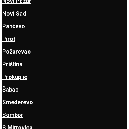
Novi Pazar
Novi Sad
Pančevo
Pirot
Požarevac
Priština
Prokuplje
Šabac
Smederevo
Sombor
S.Mitrovica