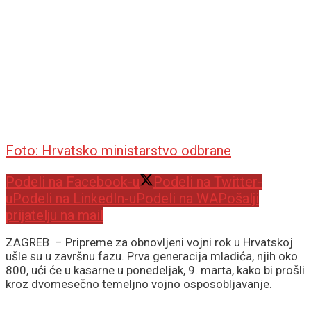
Foto: Hrvatsko ministarstvo odbrane
Podeli na Facebook-u
Podeli na Twitter-
u
Podeli na LinkedIn-u
Podeli na WA
Pošalji
prijatelju na mail
ZAGREB – Pripreme za obnovljeni vojni rok u Hrvatskoj
ušle su u završnu fazu. Prva generacija mladića, njih oko
800, ući će u kasarne u ponedeljak, 9. marta, kako bi prošli
kroz dvomesečno temeljno vojno osposobljavanje.