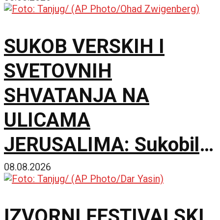
Srbi
SUKOB VERSKIH I
SVETOVNIH
SHVATANJA NA
ULICAMA
JERUSALIMA: Sukobili
se ultraortodoksni
08.08.2026
demonstranti, građani i
IZVORNI FESTIVALSKI
policija zbog rada kafića