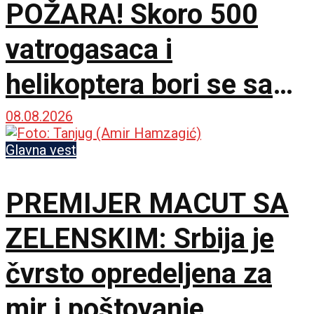
POŽARA! Skoro 500
vatrogasaca i
helikoptera bori se sa
vatrenom stihijom!
08.08.2026
Glavna vest
PREMIJER MACUT SA
ZELENSKIM: Srbija je
čvrsto opredeljena za
mir i poštovanje