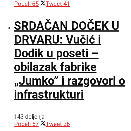
Podeli
65
Tweet
41
SRDAČAN DOČEK U
DRVARU: Vučić i
Dodik u poseti –
obilazak fabrike
„Jumko” i razgovori o
infrastrukturi
143 deljenja
Podeli
57
Tweet
36