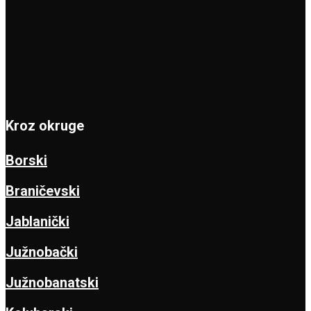
Kroz okruge
Borski
Braničevski
Jablanički
Južnobački
Južnobanatski