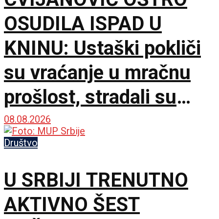
OSUDILA ISPAD U
KNINU: Ustaški pokliči
su vraćanje u mračnu
prošlost, stradali su
samo zato što su bili
08.08.2026
Srbi
Društvo
U SRBIJI TRENUTNO
AKTIVNO ŠEST