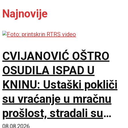
Najnovije
CVIJANOVIĆ OŠTRO
OSUDILA ISPAD U
KNINU: Ustaški pokliči
su vraćanje u mračnu
prošlost, stradali su
samo zato što su bili
08.08.2026