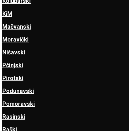
Kolubarski
KiM
Mačvanski
Moravički
Nišavski
Pčinjski
Pirotski
Podunavski
Pomoravski
Rasinski
Raški