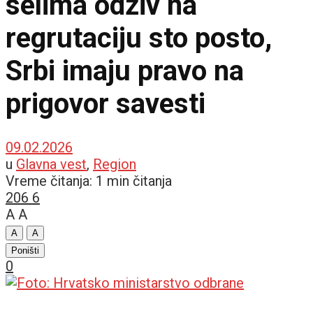
selima odziv na
regrutaciju sto posto,
Srbi imaju pravo na
prigovor savesti
09.02.2026
u
Glavna vest
,
Region
Vreme čitanja: 1 min čitanja
206
6
A
A
A
A
Poništi
0