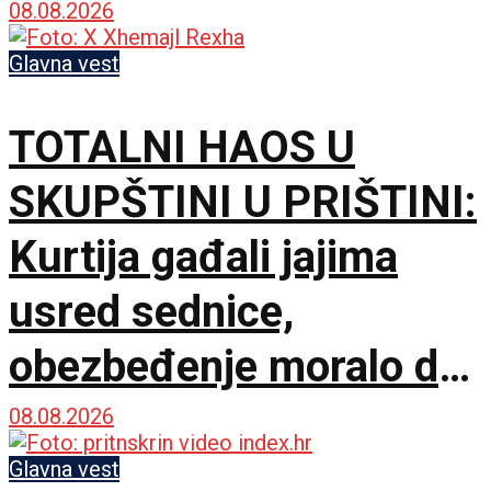
Nismo rivali, već
08.08.2026
partneri
Glavna vest
TOTALNI HAOS U
SKUPŠTINI U PRIŠTINI:
Kurtija gađali jajima
usred sednice,
obezbeđenje moralo da
interveniše
08.08.2026
Glavna vest