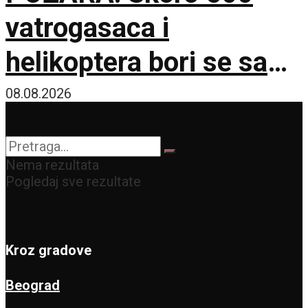
vatrogasaca i
helikoptera bori se sa
vatrenom stihijom!
08.08.2026
Nema rezultata
Pogledaj sve rezultate
Kroz gradove
Beograd