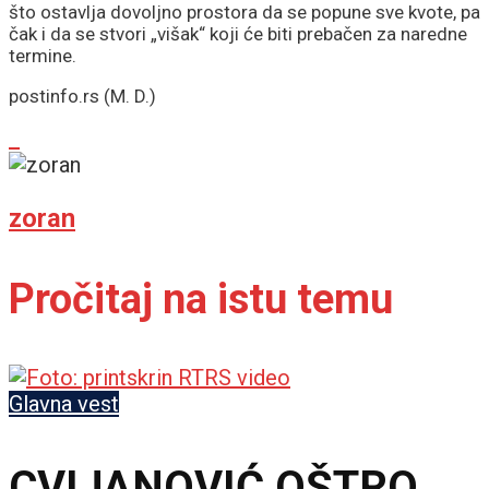
što ostavlja dovoljno prostora da se popune sve kvote, pa
čak i da se stvori „višak“ koji će biti prebačen za naredne
termine.
postinfo.rs (M. D.)
zoran
Pročitaj na istu temu
Glavna vest
CVIJANOVIĆ OŠTRO