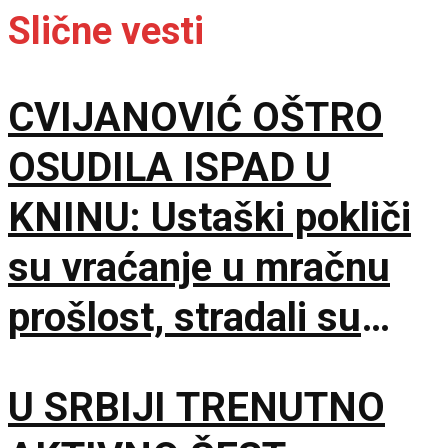
Slične vesti
CVIJANOVIĆ OŠTRO
OSUDILA ISPAD U
KNINU: Ustaški pokliči
su vraćanje u mračnu
prošlost, stradali su
samo zato što su bili
U SRBIJI TRENUTNO
Srbi