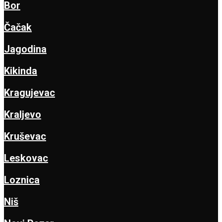
Bor
Čačak
Jagodina
Kikinda
Kragujevac
Kraljevo
Kruševac
Leskovac
Loznica
Niš