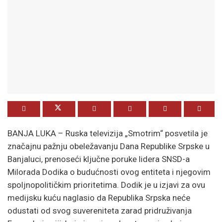
BANJA LUKA – Ruska televizija „Smotrim“ posvetila je
značajnu pažnju obeležavanju Dana Republike Srpske u
Banjaluci, prenoseći ključne poruke lidera SNSD-a
Milorada Dodika o budućnosti ovog entiteta i njegovim
spoljnopolitičkim prioritetima. Dodik je u izjavi za ovu
medijsku kuću naglasio da Republika Srpska neće
odustati od svog suvereniteta zarad pridruživanja