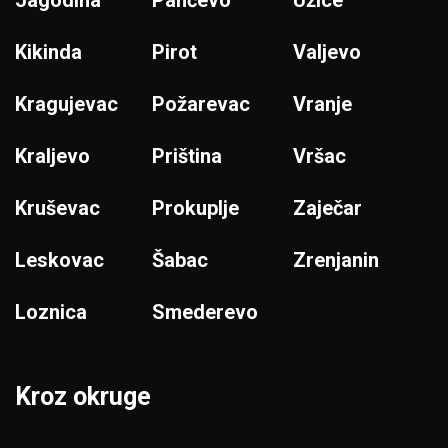
Kikinda
Pirot
Valjevo
Kragujevac
Požarevac
Vranje
Kraljevo
Priština
Vršac
Kruševac
Prokuplje
Zaječar
Leskovac
Šabac
Zrenjanin
Loznica
Smederevo
Kroz okruge