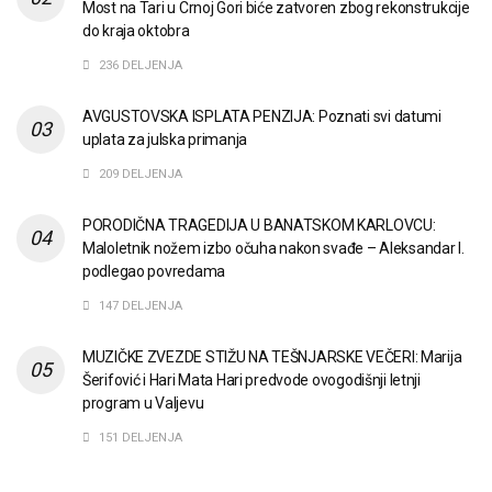
Most na Tari u Crnoj Gori biće zatvoren zbog rekonstrukcije
do kraja oktobra
236 DELJENJA
AVGUSTOVSKA ISPLATA PENZIJA: Poznati svi datumi
uplata za julska primanja
209 DELJENJA
PORODIČNA TRAGEDIJA U BANATSKOM KARLOVCU:
Maloletnik nožem izbo očuha nakon svađe – Aleksandar I.
podlegao povredama
147 DELJENJA
MUZIČKE ZVEZDE STIŽU NA TEŠNJARSKE VEČERI: Marija
Šerifović i Hari Mata Hari predvode ovogodišnji letnji
program u Valjevu
151 DELJENJA