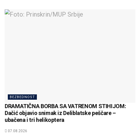
BEZBEDNOST
DRAMATIČNA BORBA SA VATRENOM STIHIJOM:
Dačić objavio snimak iz Deliblatske peščare –
ubačena i tri helikoptera
07.08.2026