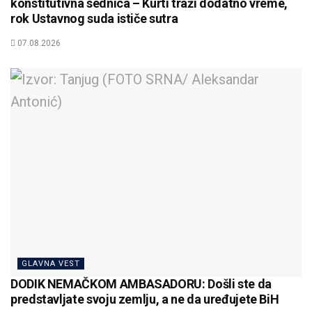
konstitutivna sednica – Kurti traži dodatno vreme,
rok Ustavnog suda ističe sutra
07.08.2026
GLAVNA VEST
DODIK NEMAČKOM AMBASADORU: Došli ste da
predstavljate svoju zemlju, a ne da uređujete BiH