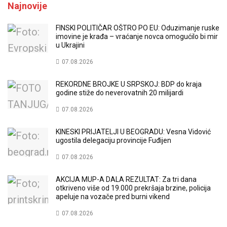
Najnovije
FINSKI POLITIČAR OŠTRO PO EU: Oduzimanje ruske
imovine je krađa – vraćanje novca omogućilo bi mir
u Ukrajini
07.08.2026
REKORDNE BROJKE U SRPSKOJ: BDP do kraja
godine stiže do neverovatnih 20 milijardi
07.08.2026
KINESKI PRIJATELJI U BEOGRADU: Vesna Vidović
ugostila delegaciju provincije Fuđijen
07.08.2026
AKCIJA MUP-A DALA REZULTAT: Za tri dana
otkriveno više od 19.000 prekršaja brzine, policija
apeluje na vozače pred burni vikend
07.08.2026