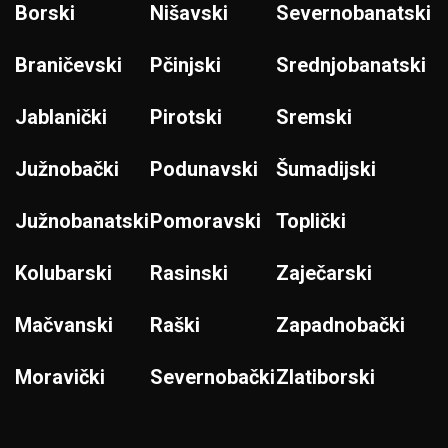
Borski
Nišavski
Severnobanatski
Braničevski
Pčinjski
Srednjobanatski
Jablanički
Pirotski
Sremski
Južnobački
Podunavski
Šumadijski
Južnobanatski
Pomoravski
Toplički
Kolubarski
Rasinski
Zaječarski
Mačvanski
Raški
Zapadnobački
Moravički
Severnobački
Zlatiborski