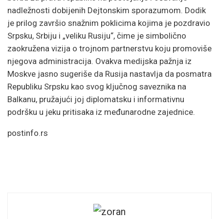
nadležnosti dobijenih Dejtonskim sporazumom. Dodik
je prilog završio snažnim poklicima kojima je pozdravio
Srpsku, Srbiju i „veliku Rusiju“, čime je simbolično
zaokružena vizija o trojnom partnerstvu koju promoviše
njegova administracija. Ovakva medijska pažnja iz
Moskve jasno sugeriše da Rusija nastavlja da posmatra
Republiku Srpsku kao svog ključnog saveznika na
Balkanu, pružajući joj diplomatsku i informativnu
podršku u jeku pritisaka iz međunarodne zajednice.
postinfo.rs