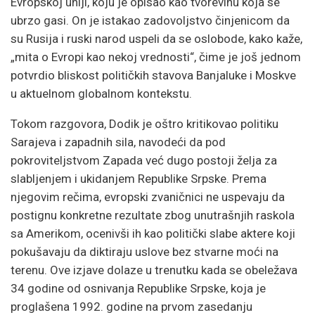
Evropskoj uniji, koju je opisao kao tvorevinu koja se
ubrzo gasi. On je istakao zadovoljstvo činjenicom da
su Rusija i ruski narod uspeli da se oslobode, kako kaže,
„mita o Evropi kao nekoj vrednosti“, čime je još jednom
potvrdio bliskost političkih stavova Banjaluke i Moskve
u aktuelnom globalnom kontekstu.
Tokom razgovora, Dodik je oštro kritikovao politiku
Sarajeva i zapadnih sila, navodeći da pod
pokroviteljstvom Zapada već dugo postoji želja za
slabljenjem i ukidanjem Republike Srpske. Prema
njegovim rečima, evropski zvaničnici ne uspevaju da
postignu konkretne rezultate zbog unutrašnjih raskola
sa Amerikom, ocenivši ih kao politički slabe aktere koji
pokušavaju da diktiraju uslove bez stvarne moći na
terenu. Ove izjave dolaze u trenutku kada se obeležava
34 godine od osnivanja Republike Srpske, koja je
proglašena 1992. godine na prvom zasedanju