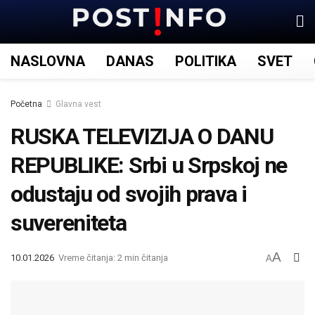
NASLOVNA
DANAS
POLITIKA
SVET
Početna
Glavna vest
RUSKA TELEVIZIJA O DANU
REPUBLIKE: Srbi u Srpskoj ne
odustaju od svojih prava i
suvereniteta
A
10.01.2026
Vreme čitanja: 2 min čitanja
A