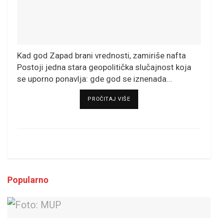
Kad god Zapad brani vrednosti, zamiriše nafta
Postoji jedna stara geopolitička slučajnost koja
se uporno ponavlja: gde god se iznenada...
DETAILS
PROČITAJ VIŠE
Popularno