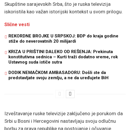
Skupštine sarajevskih Srba, što je ruska televizija
iskoristila kao važan istorijski kontekst u svom prilogu.
Slične vesti
REKORDNE BROJKE U SRPSKOJ: BDP do kraja godine
stiže do neverovatnih 20 milijardi
KRIZA U PRIŠTINI DALEKO OD REŠENJA: Prekinuta
konstitutivna sednica – Kurti traži dodatno vreme, rok
Ustavnog suda ističe sutra
DODIK NEMAČKOM AMBASADORU: Došli ste da
predstavljate svoju zemlju, a ne da uređujete BiH
Izveštavanje ruske televizije zaključeno je porukom da
Srbi u Bosni i Hercegovini nastavljaju svoju odlučnu
borbu za prava republike na postojanje i očuvanje