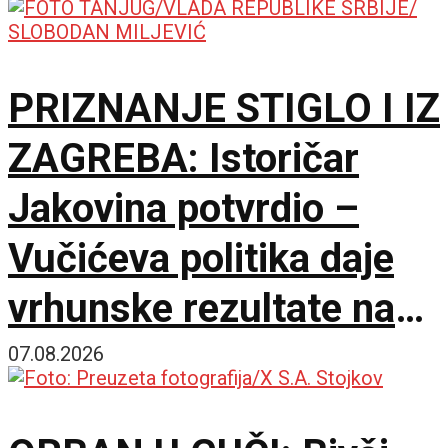
PRIZNANJE STIGLO I IZ
ZAGREBA: Istoričar
Jakovina potvrdio –
Vučićeva politika daje
vrhunske rezultate na
međunarodnoj sceni
07.08.2026