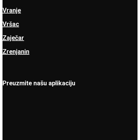
Vranje
Vršac
Zaječar
Zrenjanin
Preuzmite našu aplikaciju