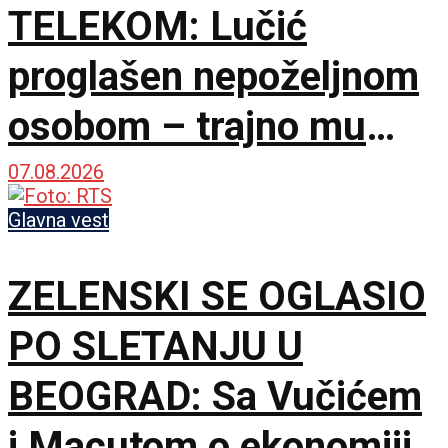
TELEKOM: Lučić
proglašen nepoželjnom
osobom – trajno mu
zabranjen ulazak na
07.08.2026
KiM
Glavna vest
ZELENSKI SE OGLASIO
PO SLETANJU U
BEOGRAD: Sa Vučićem
i Macutom o ekonomiji,