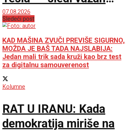
sastanak sa Vučićem
07.08.2026
Sledeći post
KAD MAŠINA ZVUČI PREVIŠE SIGURNO,
MOŽDA JE BAŠ TADA NAJSLABIJA:
Jedan mali trik sada kruži kao brz test
za digitalnu samouverenost
Kolumne
RAT U IRANU: Kada
demokratija miriše na