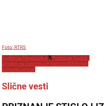
Foto: RTRS
Podeli na Facebook-u
Podeli na Twitter-
u
Podeli na LinkedIn-u
Podeli na WA
Pošalji
prijatelju na mail
Slične vesti