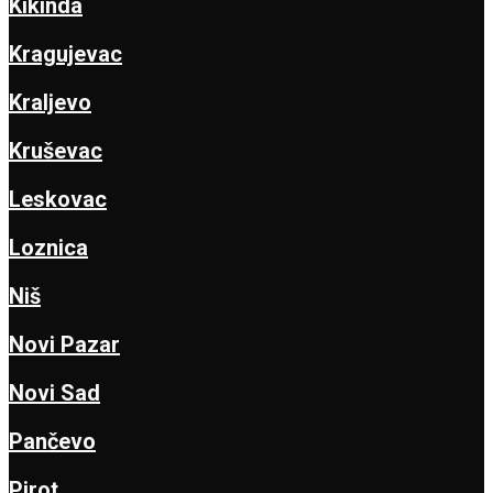
Kikinda
Kragujevac
Kraljevo
Kruševac
Leskovac
Loznica
Niš
Novi Pazar
Novi Sad
Pančevo
Pirot