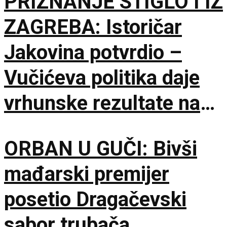
PRIZNANJE STIGLO I IZ
ZAGREBA: Istoričar
Jakovina potvrdio –
Vučićeva politika daje
vrhunske rezultate na
međunarodnoj sceni
ORBAN U GUČI: Bivši
mađarski premijer
posetio Dragačevski
sabor trubača