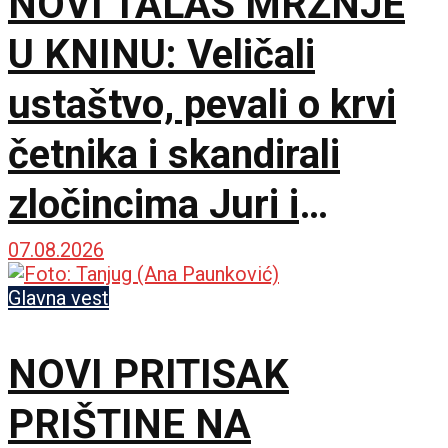
NOVI TALAS MRŽNJE
U KNINU: Veličali
ustaštvo, pevali o krvi
četnika i skandirali
zločincima Juri i
Bobanu
07.08.2026
Glavna vest
NOVI PRITISAK
PRIŠTINE NA