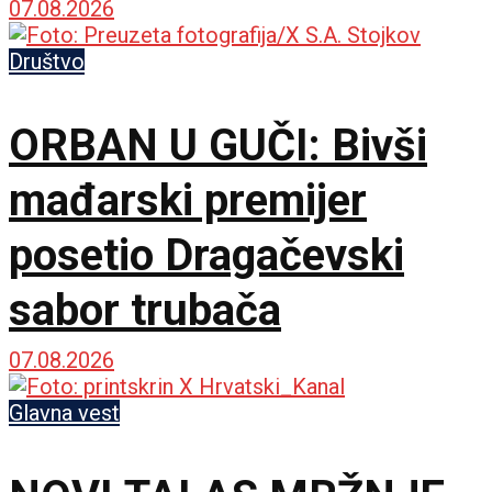
međunarodnoj sceni
07.08.2026
Društvo
ORBAN U GUČI: Bivši
mađarski premijer
posetio Dragačevski
sabor trubača
07.08.2026
Glavna vest