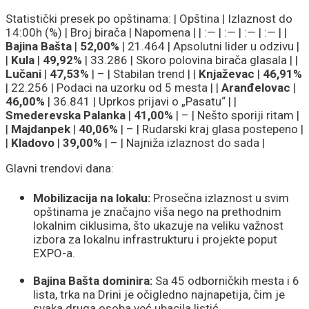
Statistički presek po opštinama: | Opština | Izlaznost do
14:00h (%) | Broj birača | Napomena | | :— | :— | :— | :— | |
Bajina Bašta
|
52,00%
| 21.464 | Apsolutni lider u odzivu |
|
Kula
|
49,92%
| 33.286 | Skoro polovina birača glasala | |
Lučani
|
47,53%
| – | Stabilan trend | |
Knjaževac
|
46,91%
| 22.256 | Podaci na uzorku od 5 mesta | |
Aranđelovac
|
46,00%
| 36.841 | Uprkos prijavi o „Pasatu“ | |
Smederevska Palanka
|
41,00%
| – | Nešto sporiji ritam |
|
Majdanpek
|
40,06%
| – | Rudarski kraj glasa postepeno |
|
Kladovo
|
39,00%
| – | Najniža izlaznost do sada |
Glavni trendovi dana:
Mobilizacija na lokalu:
Prosečna izlaznost u svim
opštinama je značajno viša nego na prethodnim
lokalnim ciklusima, što ukazuje na veliku važnost
izbora za lokalnu infrastrukturu i projekte poput
EXPO-a.
Bajina Bašta dominira:
Sa 45 odborničkih mesta i 6
lista, trka na Drini je očigledno najnapetija, čim je
svaka druga osoba već ubacila listić.