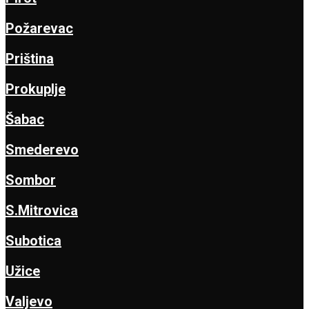
Požarevac
Priština
Prokuplje
Šabac
Smederevo
Sombor
S.Mitrovica
Subotica
Užice
Valjevo