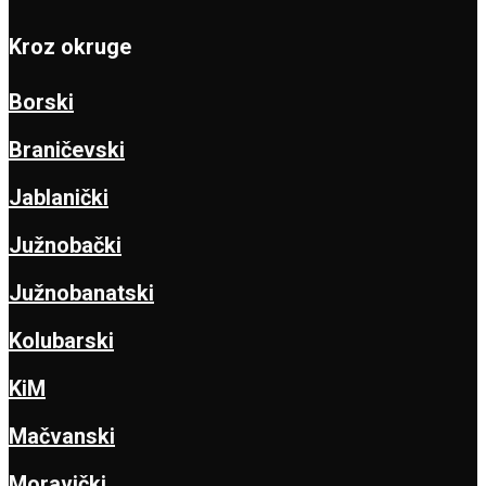
Kroz okruge
Borski
Braničevski
Jablanički
Južnobački
Južnobanatski
Kolubarski
KiM
Mačvanski
Moravički