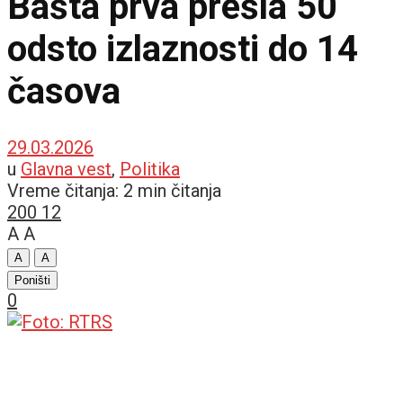
Bašta prva prešla 50
odsto izlaznosti do 14
časova
29.03.2026
u
Glavna vest
,
Politika
Vreme čitanja: 2 min čitanja
200
12
A
A
A
A
Poništi
0