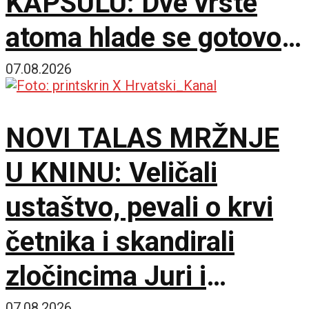
KAPSULU: Dve vrste
atoma hlade se gotovo
do apsolutne nule
07.08.2026
NOVI TALAS MRŽNJE
U KNINU: Veličali
ustaštvo, pevali o krvi
četnika i skandirali
zločincima Juri i
07.08.2026