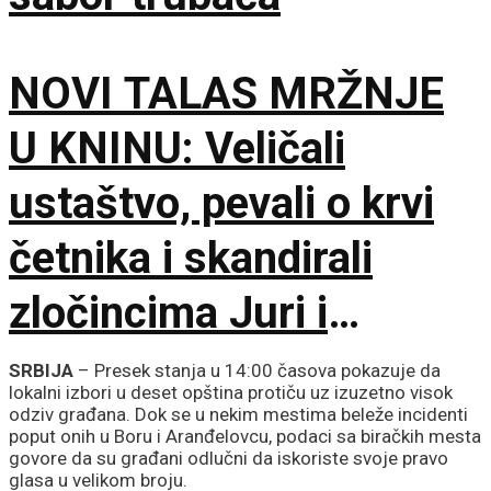
NOVI TALAS MRŽNJE
U KNINU: Veličali
ustaštvo, pevali o krvi
četnika i skandirali
zločincima Juri i
Bobanu
SRBIJA
– Presek stanja u 14:00 časova pokazuje da
lokalni izbori u deset opština protiču uz izuzetno visok
odziv građana. Dok se u nekim mestima beleže incidenti
poput onih u Boru i Aranđelovcu, podaci sa biračkih mesta
govore da su građani odlučni da iskoriste svoje pravo
glasa u velikom broju.