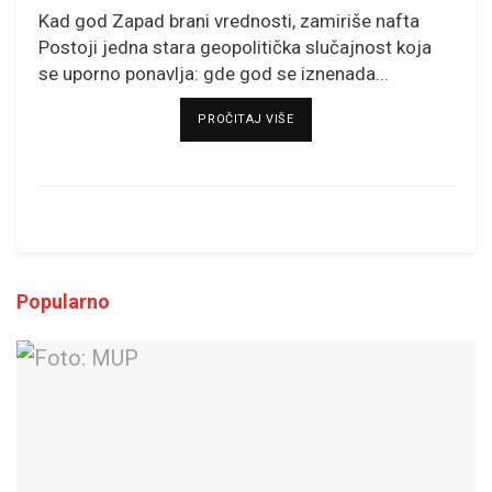
Kad god Zapad brani vrednosti, zamiriše nafta
Postoji jedna stara geopolitička slučajnost koja
se uporno ponavlja: gde god se iznenada...
DETAILS
PROČITAJ VIŠE
Popularno