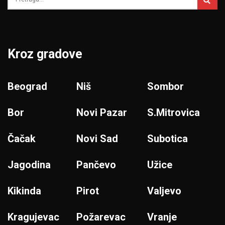
Kroz gradove
Beograd
Niš
Sombor
Bor
Novi Pazar
S.Mitrovica
Čačak
Novi Sad
Subotica
Jagodina
Pančevo
Užice
Kikinda
Pirot
Valjevo
Kragujevac
Požarevac
Vranje