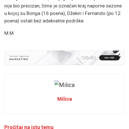
nije bio precizan, čime je označen kraj naporne sezone
u kojoj su Bonga (16 poena), Džekiri i Fernando (po 12
poena) ostali bez adekvatne podrške.
M.M.
Milica
Pročitaj na istu temu