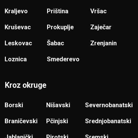
Kraljevo
Priština
Vršac
Kruševac
Prokuplje
Zaječar
Leskovac
Šabac
Zrenjanin
Loznica
Smederevo
Kroz okruge
Borski
Nišavski
Severnobanatski
Braničevski
Pčinjski
Srednjobanatski
Jablanički
Pirotski
Sremski