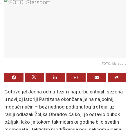
FOTO: Starsport
Gotovo je! Jedna od najtežih i najturbulentnijih sezona
u novijoj istoriji Partizana okončana je na najbolniji
mogući način – bez ijednog podignutog trofeja, uz
raniji odlazak Željka Obradovića koji je ostavio dubok
ožiljak. Iako je tokom takmičarske godine bilo svetlih
momenata i taktičkih modifikacija pod palicom Đoana