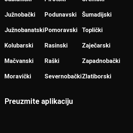
Južnobački
Podunavski
Šumadijski
Južnobanatski
Pomoravski
Toplički
Kolubarski
Rasinski
Zaječarski
Mačvanski
Raški
Zapadnobački
Moravički
Severnobački
Zlatiborski
Preuzmite aplikaciju