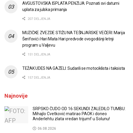
AVGUSTOVSKA ISPLATA PENZIJA: Poznati svi datumi
uplata za julska primanja
207 DELJENJA
MUZIČKE ZVEZDE STIŽU NA TEŠNJARSKE VEČERI: Marija
Šerifović i Hari Mata Hari predvode ovogodišnji letnji
program u Valjevu
151 DELJENJA
TEŽAK UDES NA GAZELI: Sudarili se motociklista i taksista
157 DELJENJA
Najnovije
SRPSKO ČUDO OD 16 SEKUNDI ZALEDILO TUMBU:
Mihajlo Cvetković matirao PAOK i doneo
Anderlehtu zlata vredan trijumf u Solunu!
06.08.2026