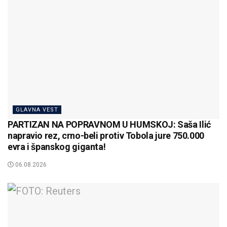
GLAVNA VEST
PARTIZAN NA POPRAVNOM U HUMSKOJ: Saša Ilić
napravio rez, crno-beli protiv Tobola jure 750.000
evra i španskog giganta!
06.08.2026