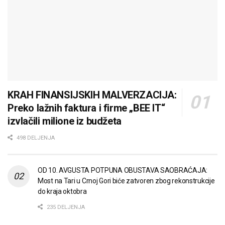
KRAH FINANSIJSKIH MALVERZACIJA:
Preko lažnih faktura i firme „BEE IT“
izvlačili milione iz budžeta
498 DELJENJA
OD 10. AVGUSTA POTPUNA OBUSTAVA SAOBRAĆAJA:
Most na Tari u Crnoj Gori biće zatvoren zbog rekonstrukcije
do kraja oktobra
235 DELJENJA