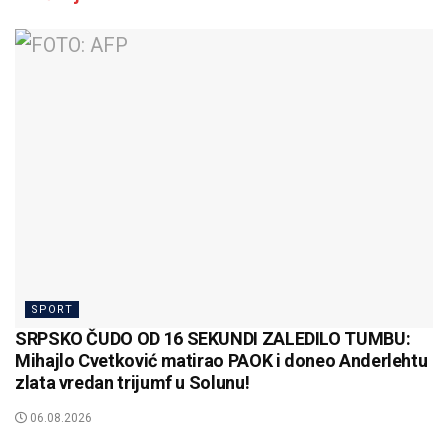
SPORT
SRPSKO ČUDO OD 16 SEKUNDI ZALEDILO TUMBU:
Mihajlo Cvetković matirao PAOK i doneo Anderlehtu
zlata vredan trijumf u Solunu!
06.08.2026