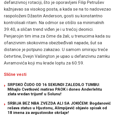
defanzivnoj rotaciji, što je oporavljeni Filip Petrušev
kažnjavao sa visokog posta, a kada se na to nadovezao
raspoloženi Džastin Anderson, gosti su konstantno
kontrolisali ritam. Na odmor se otišlo sa minimalnih
39:40, a sličan trend viđen je i u trećoj deonici.
Penjarojin tim ima za čime da žali; u trenucima kada su
ofanzivnim skokovima obezbeđivali napade, šut sa
distance je potpuno zakazao. U samom smiraju treće
četvrtine, Dvejn Vašington je upao u defanzivnu zamku
Avramovića koji mu krade loptu za 60:59.
Slične vesti
SRPSKO ČUDO OD 16 SEKUNDI ZALEDILO TUMBU:
Mihajlo Cvetković matirao PAOK i doneo Anderlehtu
zlata vredan trijumf u Solunu!
SRBIJA BEZ NBA ZVEZDA ALI SA JOKIĆEM: Bogdanović
rešava status u Hjustonu, Alimpijević objavio spisak od
18 imena za avgustovske okršaje!