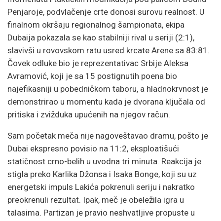
Penjaroje, podvlačenje crte donosi surovu realnost. U
finalnom okršaju regionalnog šampionata, ekipa
Dubaija pokazala se kao stabilniji rival u seriji (2:1),
slavivši u rovovskom ratu usred krcate Arene sa 83:81.
Čovek odluke bio je reprezentativac Srbije Aleksa
Avramović, koji je sa 15 postignutih poena bio
najefikasniji u pobedničkom taboru, a hladnokrvnost je
demonstrirao u momentu kada je dvorana ključala od
pritiska i zvižduka upućenih na njegov račun.
Sam početak meča nije nagoveštavao dramu, pošto je
Dubai ekspresno povisio na 11:2, eksploatišući
statičnost crno-belih u uvodna tri minuta. Reakcija je
stigla preko Karlika Džonsa i Isaka Bonge, koji su uz
energetski impuls Lakića pokrenuli seriju i nakratko
preokrenuli rezultat. Ipak, meč je obeležila igra u
talasima. Partizan je pravio neshvatljive propuste u