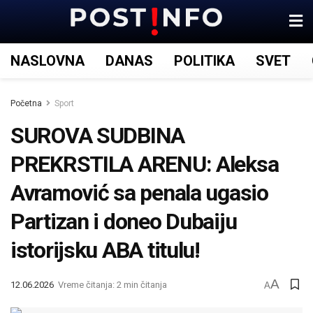
NASLOVNA
DANAS
POLITIKA
SVET
Početna
Sport
SUROVA SUDBINA
PREKRSTILA ARENU: Aleksa
Avramović sa penala ugasio
Partizan i doneo Dubaiju
istorijsku ABA titulu!
A
12.06.2026
Vreme čitanja: 2 min čitanja
A