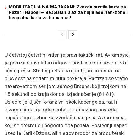
MOBILIZACIJA NA MARAKANI: Zvezda pustila karte za
Pazar i Hapoel – Besplatan ulaz za najmlađe, fan-zone i
besplatna karta za humanost!
U četvrtoj četvrtini viđen je pravi taktički rat. Avramović
je preuzeo apsolutnu odgovornost, inicirao nesportsku
ličnu grešku Sterlinga Brauna i podigao prednost na
plus šest na sedam minuta pre kraja. Partizan se vratio
neverovatnom serijom samog Brauna, koji trojkom na
15 sekundi do kraja donosi izjednačenje (81:81).
Usledio je ključni ofanzivni skok Kabengelea, faul i
bizarna situacija gde centar gostiju zbog povrede
napušta igru. Izbor za izvođača pao je na Avramovića,
koji se prekrstio i pogodio oba penala. Poslednji napad
uzeo je Karlik Džons, ali njegov prodor za produžetak