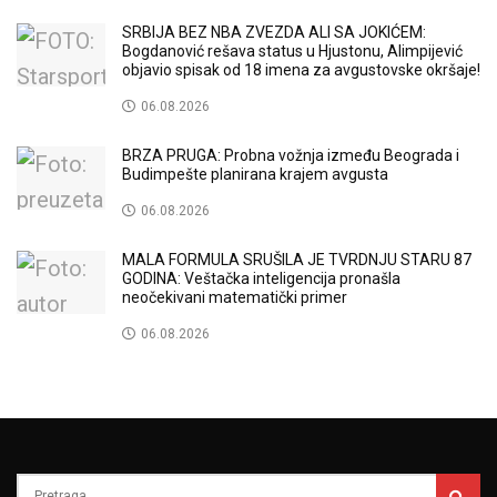
SRBIJA BEZ NBA ZVEZDA ALI SA JOKIĆEM:
Bogdanović rešava status u Hjustonu, Alimpijević
objavio spisak od 18 imena za avgustovske okršaje!
06.08.2026
BRZA PRUGA: Probna vožnja između Beograda i
Budimpešte planirana krajem avgusta
06.08.2026
MALA FORMULA SRUŠILA JE TVRDNJU STARU 87
GODINA: Veštačka inteligencija pronašla
neočekivani matematički primer
06.08.2026