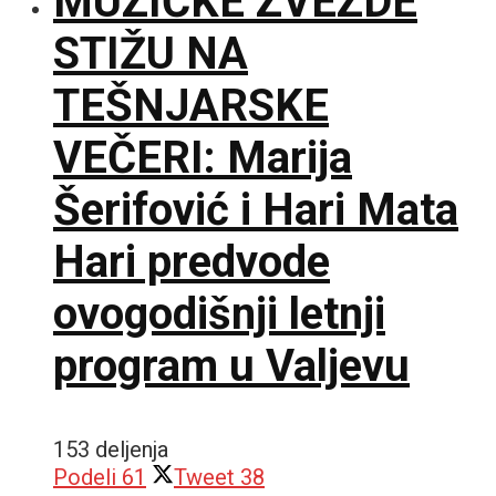
MUZIČKE ZVEZDE
STIŽU NA
TEŠNJARSKE
VEČERI: Marija
Šerifović i Hari Mata
Hari predvode
ovogodišnji letnji
program u Valjevu
153 deljenja
Podeli
61
Tweet
38