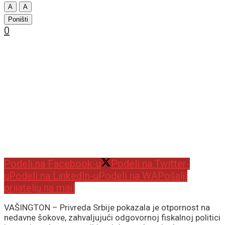
A
A
Poništi
0
Podeli na Facebook-u
Podeli na Twitter-
u
Podeli na LinkedIn-u
Podeli na WA
Pošalji
prijatelju na mail
VAŠINGTON – Privreda Srbije pokazala je otpornost na
nedavne šokove, zahvaljujući odgovornoj fiskalnoj politici