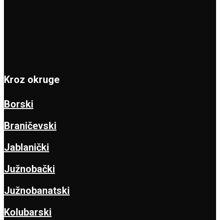
Kroz okruge
Borski
Braničevski
Jablanički
Južnobački
Južnobanatski
Kolubarski