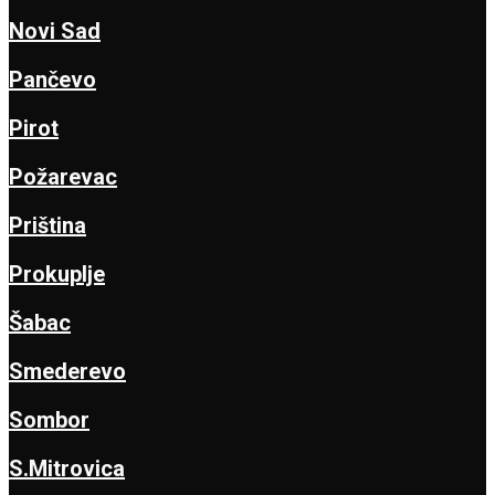
Novi Sad
Pančevo
Pirot
Požarevac
Priština
Prokuplje
Šabac
Smederevo
Sombor
S.Mitrovica