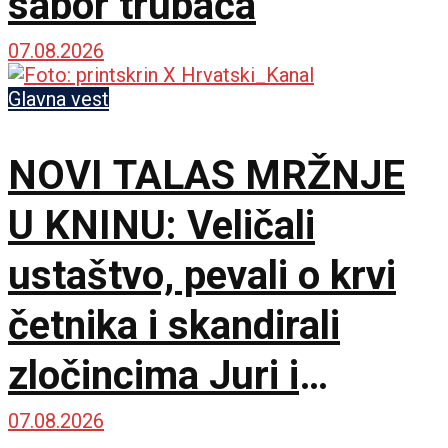
sabor trubača
07.08.2026
Glavna vest
NOVI TALAS MRŽNJE
U KNINU: Veličali
ustaštvo, pevali o krvi
četnika i skandirali
zločincima Juri i
Bobanu
07.08.2026