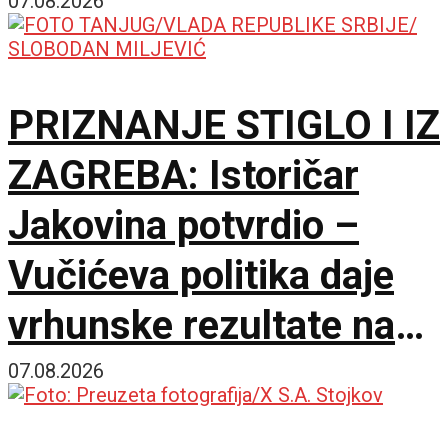
umetnosti
07.08.2026
PRIZNANJE STIGLO I IZ
ZAGREBA: Istoričar
Jakovina potvrdio –
Vučićeva politika daje
vrhunske rezultate na
međunarodnoj sceni
07.08.2026