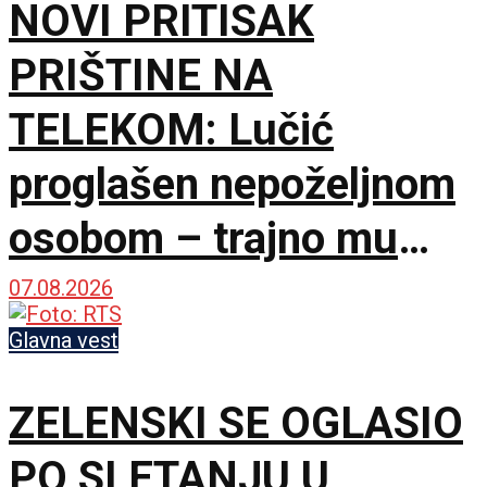
NOVI PRITISAK
PRIŠTINE NA
TELEKOM: Lučić
proglašen nepoželjnom
osobom – trajno mu
zabranjen ulazak na
07.08.2026
KiM
Glavna vest
ZELENSKI SE OGLASIO
PO SLETANJU U