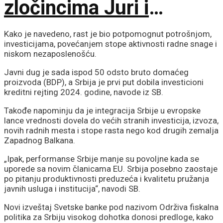
zločincima Juri i
Bobanu
Kako je navedeno, rast je bio potpomognut potrošnjom,
investicijama, povećanjem stope aktivnosti radne snage i
niskom nezaposlenošću.
Javni dug je sada ispod 50 odsto bruto domaćeg
proizvoda (BDP), a Srbija je prvi put dobila investicioni
kreditni rejting 2024. godine, navode iz SB.
Takođe napominju da je integracija Srbije u evropske
lance vrednosti dovela do većih stranih investicija, izvoza,
novih radnih mesta i stope rasta nego kod drugih zemalja
Zapadnog Balkana.
„Ipak, performanse Srbije manje su povoljne kada se
uporede sa novim članicama EU. Srbija posebno zaostaje
po pitanju produktivnosti preduzeća i kvalitetu pružanja
javnih usluga i institucija“, navodi SB.
Novi izveštaj Svetske banke pod nazivom Održiva fiskalna
politika za Srbiju visokog dohotka donosi predloge, kako