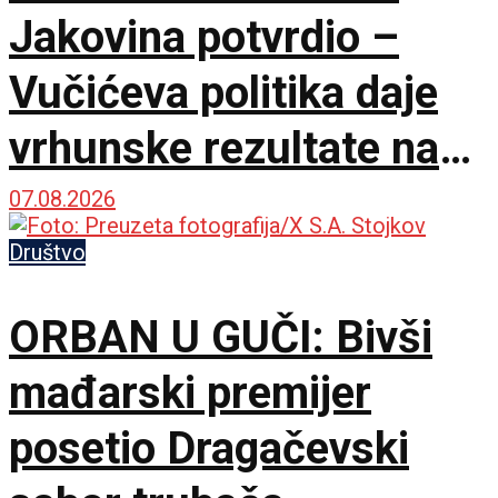
Jakovina potvrdio –
Vučićeva politika daje
vrhunske rezultate na
međunarodnoj sceni
07.08.2026
Društvo
ORBAN U GUČI: Bivši
mađarski premijer
posetio Dragačevski