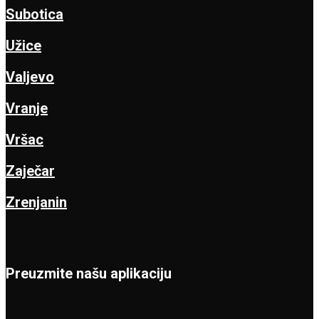
Subotica
Užice
Valjevo
Vranje
Vršac
Zaječar
Zrenjanin
Preuzmite našu aplikaciju