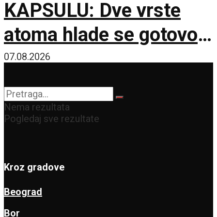
KAPSULU: Dve vrste
atoma hlade se gotovo
do apsolutne nule
07.08.2026
Nema rezultata
Pogledaj sve rezultate
Kroz gradove
Beograd
Bor