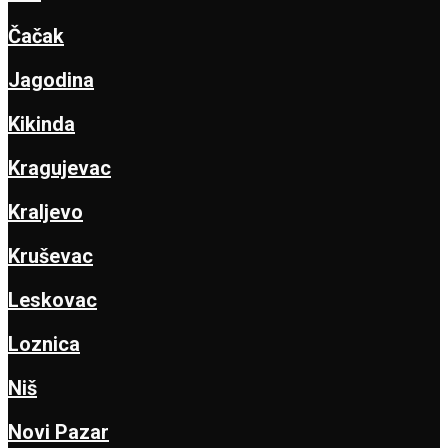
Čačak
Jagodina
Kikinda
Kragujevac
Kraljevo
Kruševac
Leskovac
Loznica
Niš
Novi Pazar