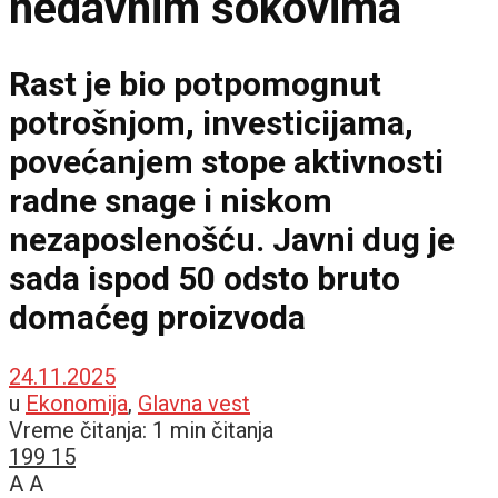
nedavnim šokovima
Rast je bio potpomognut
potrošnjom, investicijama,
povećanjem stope aktivnosti
radne snage i niskom
nezaposlenošću. Javni dug je
sada ispod 50 odsto bruto
domaćeg proizvoda
24.11.2025
u
Ekonomija
,
Glavna vest
Vreme čitanja: 1 min čitanja
199
15
A
A