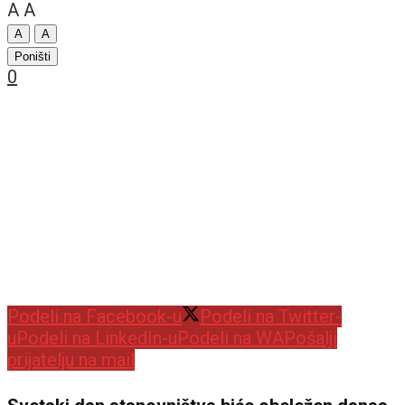
A
A
A
A
Poništi
0
Podeli na Facebook-u
Podeli na Twitter-
u
Podeli na LinkedIn-u
Podeli na WA
Pošalji
prijatelju na mail