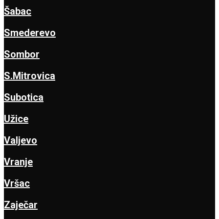
Šabac
Smederevo
Sombor
S.Mitrovica
Subotica
Užice
Valjevo
Vranje
Vršac
Zaječar