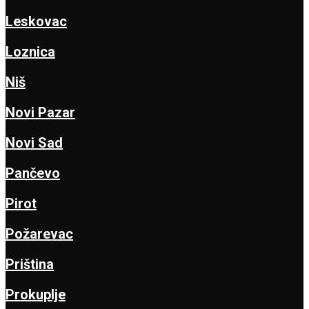
Leskovac
Loznica
Niš
Novi Pazar
Novi Sad
Pančevo
Pirot
Požarevac
Priština
Prokuplje