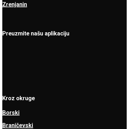
Zrenjanin
Preuzmite našu aplikaciju
Kroz okruge
Borski
Braničevski