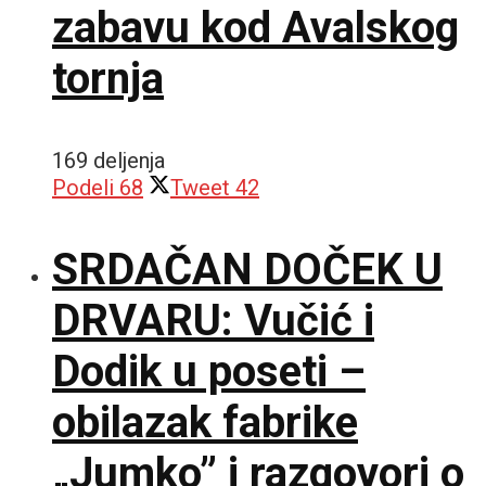
zabavu kod Avalskog
tornja
169 deljenja
Podeli
68
Tweet
42
SRDAČAN DOČEK U
DRVARU: Vučić i
Dodik u poseti –
obilazak fabrike
„Jumko” i razgovori o