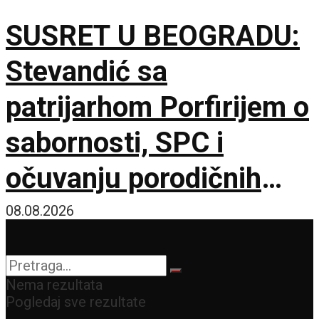
hektara
SUSRET U BEOGRADU:
Stevandić sa
patrijarhom Porfirijem o
sabornosti, SPC i
očuvanju porodičnih
vrednosti
08.08.2026
Nema rezultata
Pogledaj sve rezultate