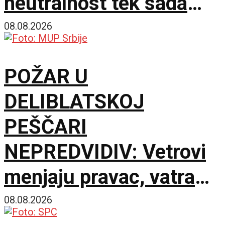
neutralnost tek sada
dobija na značaju
08.08.2026
POŽAR U
DELIBLATSKOJ
PEŠČARI
NEPREDVIDIV: Vetrovi
menjaju pravac, vatra
zahvatila oko 1.500
08.08.2026