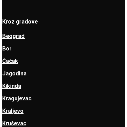
Kroz gradove
Beograd
Bor
Čačak
Jagodina
Kikinda
Kragujevac
Kraljevo
Kruševac