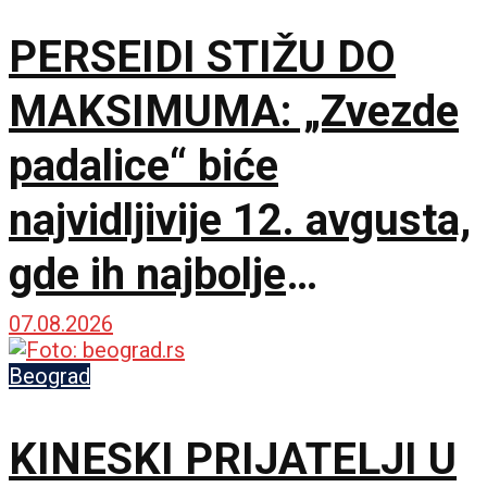
PERSEIDI STIŽU DO
MAKSIMUMA: „Zvezde
padalice“ biće
najvidljivije 12. avgusta,
gde ih najbolje
posmatrati
07.08.2026
Beograd
KINESKI PRIJATELJI U