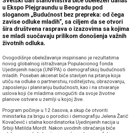
Svetski dan stanovništva biće obeležen danas
u Ekspo Plejgraundu u Beogradu pod
sloganom „Budućnost bez prepreka: od čega
zavise odluke mladih“, sa ciljem da se otvori
šira društvena rasprava o izazovima sa kojima
se mladi suočavaju prilikom donošenja važnih
životnih odluka.
Ovogodišnje obeležavanje inspirisano je rezultatima
novog globalnog istraživanja Populacionog fonda
Ujedinjenih nacija (UNFPA) o demografskoj budućnosti
mladih. Poseban akcenat biće stavljen na pitanja koja
utiču na odluke o partnerstvu, roditeljstvu, obrazovanju,
zaposlenju i planiranju budućnosti, kao i na stvaranje
uslova koji će mladima omogućiti da svoje životne
planove ostvare u zemlji u kojoj žive.
Program počinje u 12 časova, a skup će otvoriti
ministarka za brigu o porodici i demografiju Jelena Žarić
Kovačević i stalna koordinatorka Ujedinjenih nacija u
Srbiji Matilda Mordt. Nakon uvodnih obraćanja biće