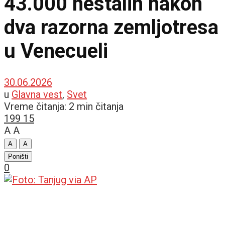
43.000 nestalih nakon
dva razorna zemljotresa
u Venecueli
30.06.2026
u
Glavna vest
,
Svet
Vreme čitanja: 2 min čitanja
199
15
A
A
A
A
Poništi
0