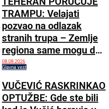
TEHERAN PORUČUJE
TRAMPU: Velajati
pozvao na odlazak
stranih trupa – Zemlje
regiona same mogu da
osiguraju bezbednost
08.08.2026
Glavna vest
VUČEVIĆ RASKRINKAO
OPTUŽBE: Gde ste bili