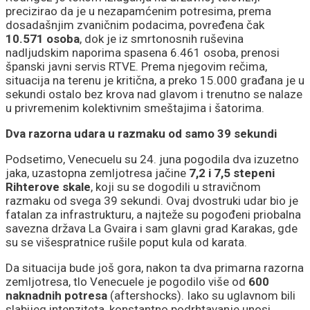
precizirao da je u nezapamćenim potresima, prema
dosadašnjim zvaničnim podacima, povređena čak
10.571 osoba
, dok je iz smrtonosnih ruševina
nadljudskim naporima spasena 6.461 osoba, prenosi
španski javni servis RTVE. Prema njegovim rečima,
situacija na terenu je kritična, a preko 15.000 građana je u
sekundi ostalo bez krova nad glavom i trenutno se nalaze
u privremenim kolektivnim smeštajima i šatorima.
Dva razorna udara u razmaku od samo 39 sekundi
Podsetimo, Venecuelu su 24. juna pogodila dva izuzetno
jaka, uzastopna zemljotresa jačine
7,2 i 7,5 stepeni
Rihterove skale
, koji su se dogodili u stravičnom
razmaku od svega 39 sekundi. Ovaj dvostruki udar bio je
fatalan za infrastrukturu, a najteže su pogođeni priobalna
savezna država La Gvaira i sam glavni grad Karakas, gde
su se višespratnice rušile poput kula od karata.
Da situacija bude još gora, nakon ta dva primarna razorna
zemljotresa, tlo Venecuele je pogodilo više od
600
naknadnih potresa
(aftershocks). Iako su uglavnom bili
slabijeg intenziteta, konstantno podrhtavanje unosi