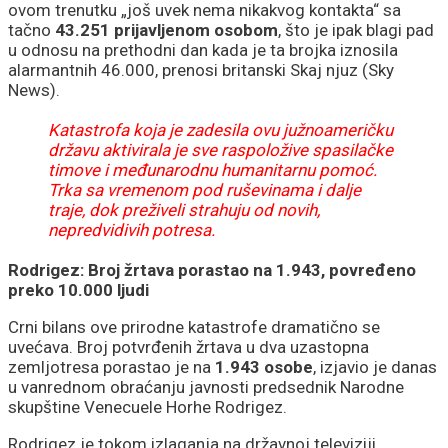
ovom trenutku „još uvek nema nikakvog kontakta“ sa
tačno
43.251 prijavljenom osobom
, što je ipak blagi pad
u odnosu na prethodni dan kada je ta brojka iznosila
alarmantnih 46.000, prenosi britanski Skaj njuz (Sky
News).
Katastrofa koja je zadesila ovu južnoameričku
državu aktivirala je sve raspoložive spasilačke
timove i međunarodnu humanitarnu pomoć.
Trka sa vremenom pod ruševinama i dalje
traje, dok preživeli strahuju od novih,
nepredvidivih potresa.
Rodrigez: Broj žrtava porastao na 1.943, povređeno
preko 10.000 ljudi
Crni bilans ove prirodne katastrofe dramatično se
uvećava. Broj potvrđenih žrtava u dva uzastopna
zemljotresa porastao je na
1.943 osobe
, izjavio je danas
u vanrednom obraćanju javnosti predsednik Narodne
skupštine Venecuele Horhe Rodrigez.
Rodrigez je tokom izlaganja na državnoj televiziji