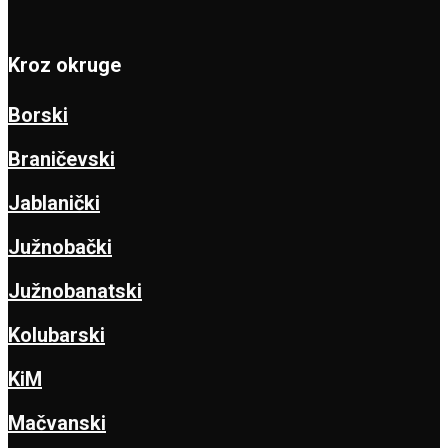
Kroz okruge
Borski
Braničevski
Jablanički
Južnobački
Južnobanatski
Kolubarski
KiM
Mačvanski