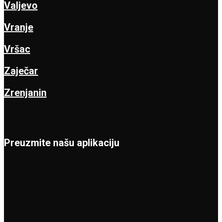
Valjevo
Vranje
Vršac
Zaječar
Zrenjanin
Preuzmite našu aplikaciju