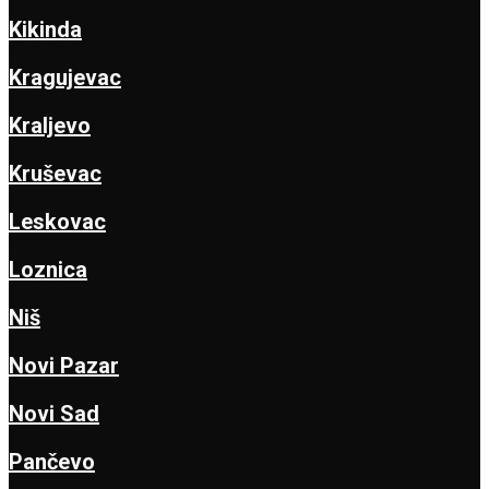
Kikinda
Kragujevac
Kraljevo
Kruševac
Leskovac
Loznica
Niš
Novi Pazar
Novi Sad
Pančevo