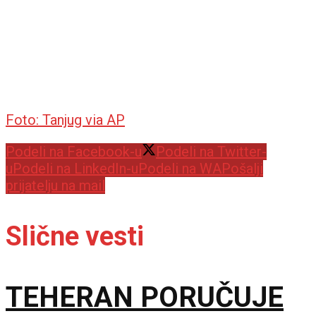
Foto: Tanjug via AP
Podeli na Facebook-u
Podeli na Twitter-
u
Podeli na LinkedIn-u
Podeli na WA
Pošalji
prijatelju na mail
Slične vesti
TEHERAN PORUČUJE