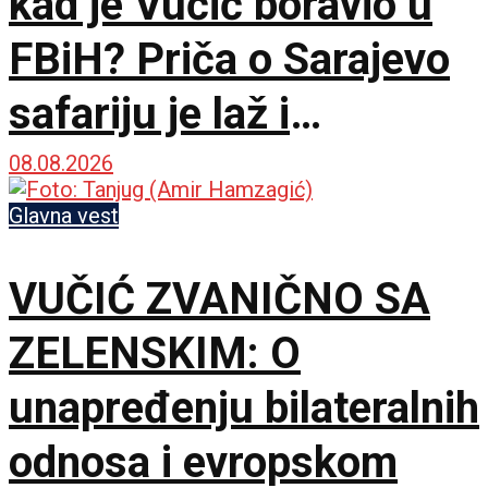
kad je Vučić boravio u
FBiH? Priča o Sarajevo
safariju je laž i
propaganda
08.08.2026
Glavna vest
VUČIĆ ZVANIČNO SA
ZELENSKIM: O
unapređenju bilateralnih
odnosa i evropskom