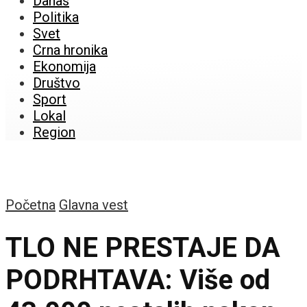
Danas
Politika
Svet
Crna hronika
Ekonomija
Društvo
Sport
Lokal
Region
Početna
Glavna vest
TLO NE PRESTAJE DA
PODRHTAVA: Više od