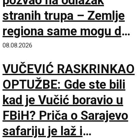
pozvao na odlazak
stranih trupa – Zemlje
regiona same mogu da
osiguraju bezbednost
08.08.2026
VUČEVIĆ RASKRINKAO
OPTUŽBE: Gde ste bili
kad je Vučić boravio u
FBiH? Priča o Sarajevo
safariju je laž i