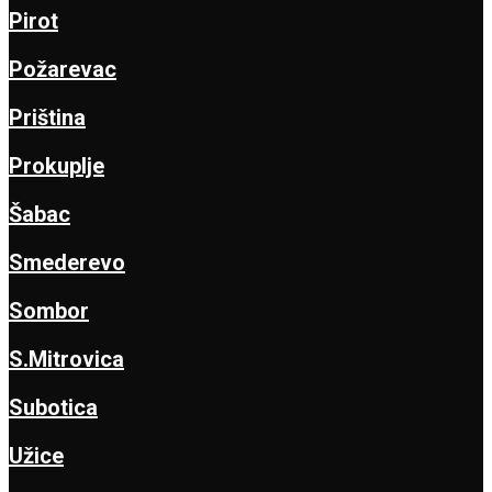
Pirot
Požarevac
Priština
Prokuplje
Šabac
Smederevo
Sombor
S.Mitrovica
Subotica
Užice