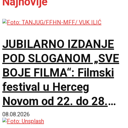
Najnovije
JUBILARNO IZDANJE
POD SLOGANOM „SVE
BOJE FILMA“: Filmski
festival u Herceg
Novom od 22. do 28.
avgusta
08.08.2026