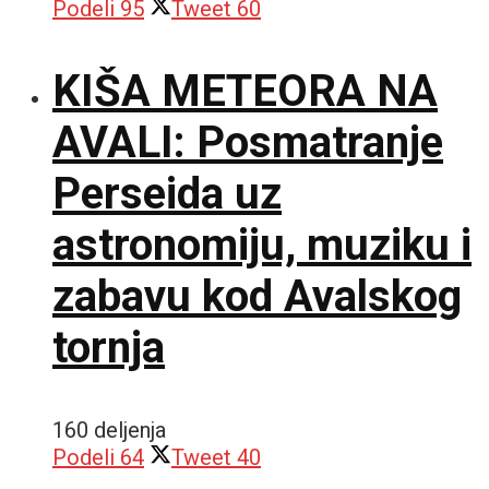
Podeli
95
Tweet
60
KIŠA METEORA NA
AVALI: Posmatranje
Perseida uz
astronomiju, muziku i
zabavu kod Avalskog
tornja
160 deljenja
Podeli
64
Tweet
40