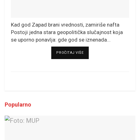
Kad god Zapad brani vrednosti, zamiriše nafta
Postoji jedna stara geopolitička slučajnost koja
se uporno ponavlja: gde god se iznenada...
DETAILS
PROČITAJ VIŠE
Popularno