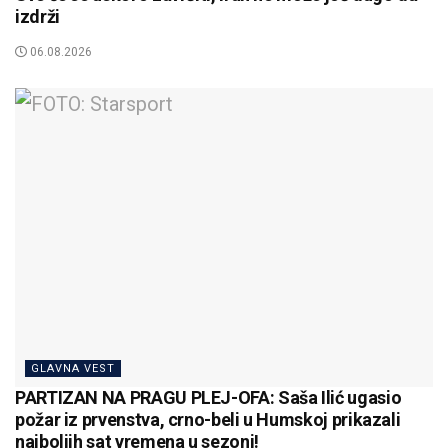
izdrži
06.08.2026
GLAVNA VEST
PARTIZAN NA PRAGU PLEJ-OFA: Saša Ilić ugasio
požar iz prvenstva, crno-beli u Humskoj prikazali
najboljih sat vremena u sezoni!