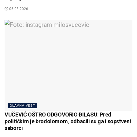
06.08.2026
GLAVNA VEST
VUČEVIĆ OŠTRO ODGOVORIO ĐILASU: Pred
političkim je brodolomom, odbacili su ga i sopstveni
saborci