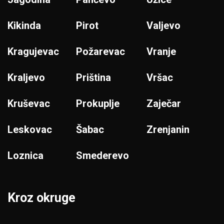
Kikinda
Pirot
Valjevo
Kragujevac
Požarevac
Vranje
Kraljevo
Priština
Vršac
Kruševac
Prokuplje
Zaječar
Leskovac
Šabac
Zrenjanin
Loznica
Smederevo
Kroz okruge