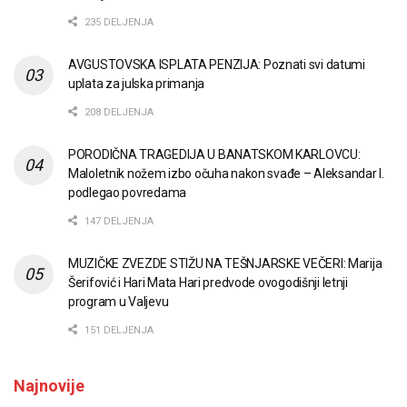
235 DELJENJA
AVGUSTOVSKA ISPLATA PENZIJA: Poznati svi datumi
uplata za julska primanja
208 DELJENJA
PORODIČNA TRAGEDIJA U BANATSKOM KARLOVCU:
Maloletnik nožem izbo očuha nakon svađe – Aleksandar I.
podlegao povredama
147 DELJENJA
MUZIČKE ZVEZDE STIŽU NA TEŠNJARSKE VEČERI: Marija
Šerifović i Hari Mata Hari predvode ovogodišnji letnji
program u Valjevu
151 DELJENJA
Najnovije