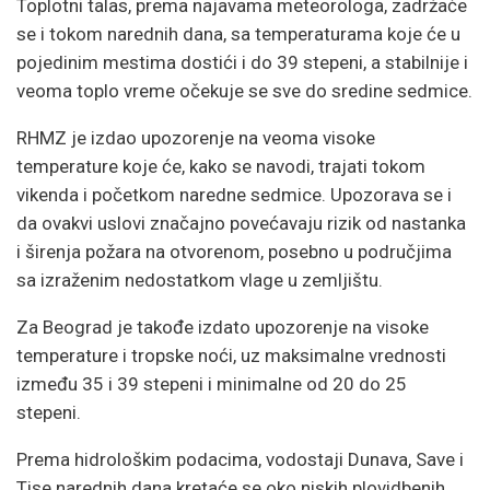
Toplotni talas, prema najavama meteorologa, zadržaće
se i tokom narednih dana, sa temperaturama koje će u
pojedinim mestima dostići i do 39 stepeni, a stabilnije i
veoma toplo vreme očekuje se sve do sredine sedmice.
RHMZ je izdao upozorenje na veoma visoke
temperature koje će, kako se navodi, trajati tokom
vikenda i početkom naredne sedmice. Upozorava se i
da ovakvi uslovi značajno povećavaju rizik od nastanka
i širenja požara na otvorenom, posebno u područjima
sa izraženim nedostatkom vlage u zemljištu.
Za Beograd je takođe izdato upozorenje na visoke
temperature i tropske noći, uz maksimalne vrednosti
između 35 i 39 stepeni i minimalne od 20 do 25
stepeni.
Prema hidrološkim podacima, vodostaji Dunava, Save i
Tise narednih dana kretaće se oko niskih plovidbenih