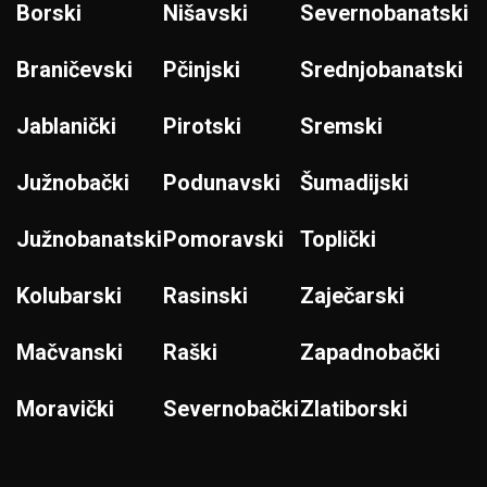
Borski
Nišavski
Severnobanatski
Braničevski
Pčinjski
Srednjobanatski
Jablanički
Pirotski
Sremski
Južnobački
Podunavski
Šumadijski
Južnobanatski
Pomoravski
Toplički
Kolubarski
Rasinski
Zaječarski
Mačvanski
Raški
Zapadnobački
Moravički
Severnobački
Zlatiborski