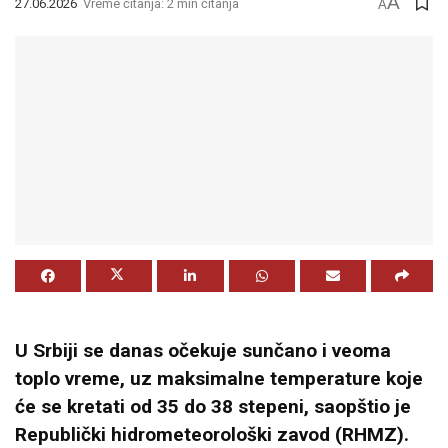
A
27.06.2026
Vreme čitanja: 2 min čitanja
A
U Srbiji se danas očekuje sunčano i veoma
toplo vreme, uz maksimalne temperature koje
će se kretati od 35 do 38 stepeni, saopštio je
Republički hidrometeorološki zavod (RHMZ).