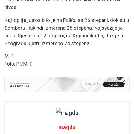
nivoa.
Najtoplije jutros bilo je na Paliću sa 26 stepeni, dok su u
Somboru i Kikindi izmerena 25 stepena. Najsvežije je
bilo u Sjenici sa 12 stepeni, na Kopaoniku 16, dok je u
Beogradu ujutru izmereno 24 stepena.
M. T.
Foto: PI/M. T.
magda