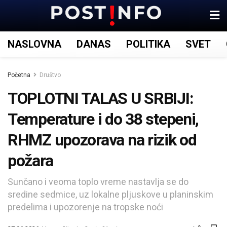
NASLOVNA
DANAS
POLITIKA
SVET
Početna
Društvo
TOPLOTNI TALAS U SRBIJI:
Temperature i do 38 stepeni,
RHMZ upozorava na rizik od
požara
Sunčano i veoma toplo vreme nastavlja se do
sredine sedmice, uz lokalne pljuskove u planinskim
predelima i upozorenje na tropske noći