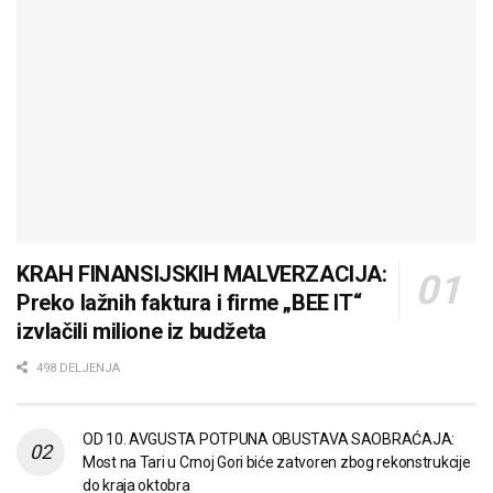
KRAH FINANSIJSKIH MALVERZACIJA:
Preko lažnih faktura i firme „BEE IT“
izvlačili milione iz budžeta
498 DELJENJA
OD 10. AVGUSTA POTPUNA OBUSTAVA SAOBRAĆAJA:
Most na Tari u Crnoj Gori biće zatvoren zbog rekonstrukcije
do kraja oktobra