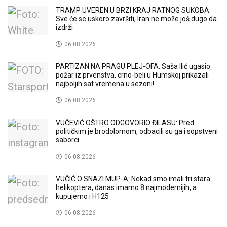
TRAMP UVEREN U BRZI KRAJ RATNOG SUKOBA:
Sve će se uskoro završiti, Iran ne može još dugo da
izdrži
06.08.2026
PARTIZAN NA PRAGU PLEJ-OFA: Saša Ilić ugasio
požar iz prvenstva, crno-beli u Humskoj prikazali
najboljih sat vremena u sezoni!
06.08.2026
VUČEVIĆ OŠTRO ODGOVORIO ĐILASU: Pred
političkim je brodolomom, odbacili su ga i sopstveni
saborci
06.08.2026
VUČIĆ O SNAZI MUP-A: Nekad smo imali tri stara
helikoptera, danas imamo 8 najmodernijih, a
kupujemo i H125
06.08.2026