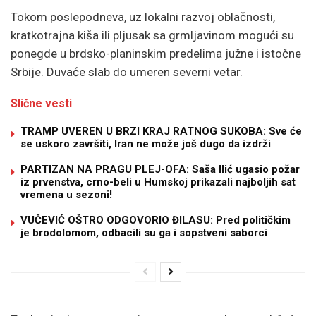
Tokom poslepodneva, uz lokalni razvoj oblačnosti,
kratkotrajna kiša ili pljusak sa grmljavinom mogući su
ponegde u brdsko-planinskim predelima južne i istočne
Srbije. Duvaće slab do umeren severni vetar.
Slične vesti
TRAMP UVEREN U BRZI KRAJ RATNOG SUKOBA: Sve će
se uskoro završiti, Iran ne može još dugo da izdrži
PARTIZAN NA PRAGU PLEJ-OFA: Saša Ilić ugasio požar
iz prvenstva, crno-beli u Humskoj prikazali najboljih sat
vremena u sezoni!
VUČEVIĆ OŠTRO ODGOVORIO ĐILASU: Pred političkim
je brodolomom, odbacili su ga i sopstveni saborci