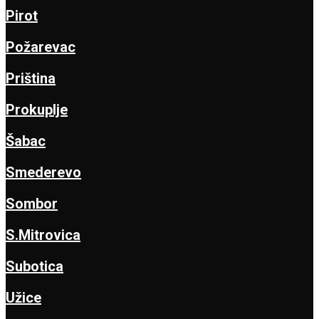
Pirot
Požarevac
Priština
Prokuplje
Šabac
Smederevo
Sombor
S.Mitrovica
Subotica
Užice