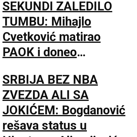
SEKUNDI ZALEDILO
TUMBU: Mihajlo
Cvetković matirao
PAOK i doneo
Anderlehtu zlata vredan
SRBIJA BEZ NBA
trijumf u Solunu!
ZVEZDA ALI SA
JOKIĆEM: Bogdanović
rešava status u