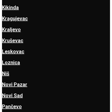
Kikinda
Kragujevac
Kraljevo
Kruševac
Leskovac
Loznica
Niš
Novi Pazar
Novi Sad
Pančevo