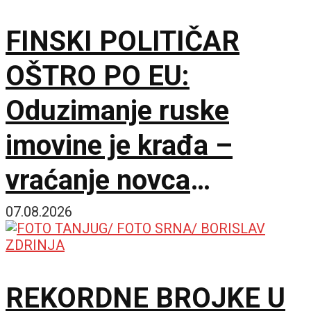
FINSKI POLITIČAR
OŠTRO PO EU:
Oduzimanje ruske
imovine je krađa –
vraćanje novca
omogućilo bi mir u
07.08.2026
Ukrajini
REKORDNE BROJKE U