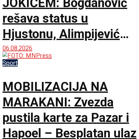
JOKIĆEM: Bogdanović
rešava status u
Hjustonu, Alimpijević
objavio spisak od 18
06.08.2026
imena za avgustovske
Sport
okršaje!
MOBILIZACIJA NA
MARAKANI: Zvezda
pustila karte za Pazar i
Hapoel – Besplatan ulaz