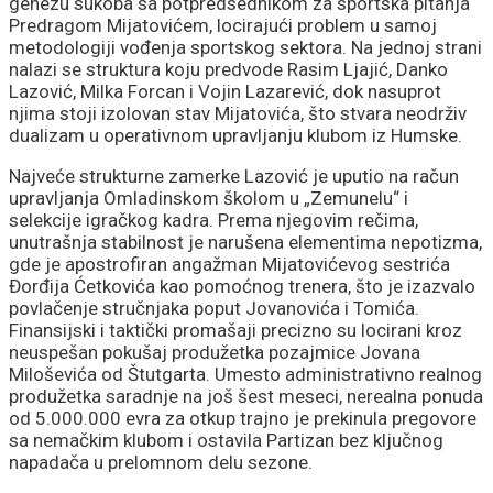
genezu sukoba sa potpredsednikom za sportska pitanja
Predragom Mijatovićem, locirajući problem u samoj
metodologiji vođenja sportskog sektora. Na jednoj strani
nalazi se struktura koju predvode Rasim Ljajić, Danko
Lazović, Milka Forcan i Vojin Lazarević, dok nasuprot
njima stoji izolovan stav Mijatovića, što stvara neodrživ
dualizam u operativnom upravljanju klubom iz Humske.
Najveće strukturne zamerke Lazović je uputio na račun
upravljanja Omladinskom školom u „Zemunelu“ i
selekcije igračkog kadra. Prema njegovim rečima,
unutrašnja stabilnost je narušena elementima nepotizma,
gde je apostrofiran angažman Mijatovićevog sestrića
Đorđija Ćetkovića kao pomoćnog trenera, što je izazvalo
povlačenje stručnjaka poput Jovanovića i Tomića.
Finansijski i taktički promašaji precizno su locirani kroz
neuspešan pokušaj produžetka pozajmice Jovana
Miloševića od Štutgarta. Umesto administrativno realnog
produžetka saradnje na još šest meseci, nerealna ponuda
od 5.000.000 evra za otkup trajno je prekinula pregovore
sa nemačkim klubom i ostavila Partizan bez ključnog
napadača u prelomnom delu sezone.