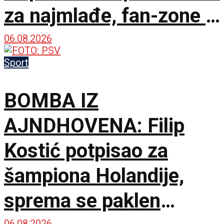
za najmlađe, fan-zone i
besplatna karta za
06.08.2026
humanost!
Sport
BOMBA IZ
AJNDHOVENA: Filip
Kostić potpisao za
šampiona Holandije,
sprema se paklen
06.08.2026