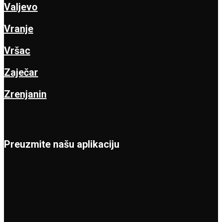
Valjevo
Vranje
Vršac
Zaječar
Zrenjanin
Preuzmite našu aplikaciju