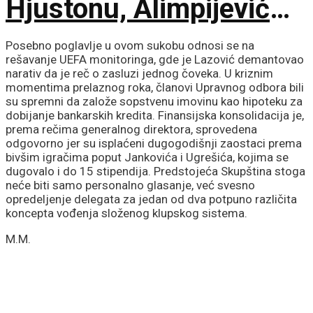
Hjustonu, Alimpijević
objavio spisak od 18
Posebno poglavlje u ovom sukobu odnosi se na
rešavanje UEFA monitoringa, gde je Lazović demantovao
imena za avgustovske
narativ da je reč o zasluzi jednog čoveka. U kriznim
momentima prelaznog roka, članovi Upravnog odbora bili
su spremni da založe sopstvenu imovinu kao hipoteku za
okršaje!
dobijanje bankarskih kredita. Finansijska konsolidacija je,
prema rečima generalnog direktora, sprovedena
odgovorno jer su isplaćeni dugogodišnji zaostaci prema
bivšim igračima poput Jankovića i Ugrešića, kojima se
dugovalo i do 15 stipendija. Predstojeća Skupština stoga
neće biti samo personalno glasanje, već svesno
opredeljenje delegata za jedan od dva potpuno različita
koncepta vođenja složenog klupskog sistema.
M.M.