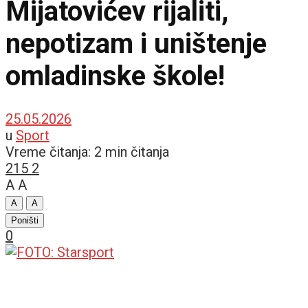
Mijatovićev rijaliti,
nepotizam i uništenje
omladinske škole!
25.05.2026
u
Sport
Vreme čitanja: 2 min čitanja
215
2
A
A
A
A
Poništi
0