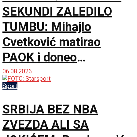
SEKUNDI ZALEDILO
TUMBU: Mihajlo
Cvetković matirao
PAOK i doneo
Anderlehtu zlata vredan
06.08.2026
trijumf u Solunu!
Sport
SRBIJA BEZ NBA
ZVEZDA ALI SA