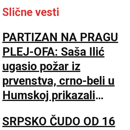
Slične vesti
PARTIZAN NA PRAGU
PLEJ-OFA: Saša Ilić
ugasio požar iz
prvenstva, crno-beli u
Humskoj prikazali
najboljih sat vremena u
SRPSKO ČUDO OD 16
sezoni!