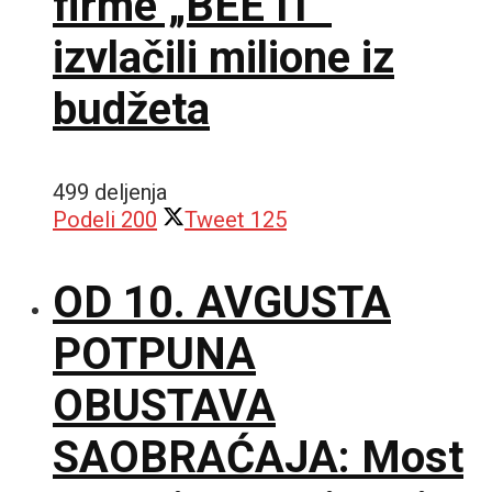
firme „BEE IT“
izvlačili milione iz
budžeta
499 deljenja
Podeli
200
Tweet
125
OD 10. AVGUSTA
POTPUNA
OBUSTAVA
SAOBRAĆAJA: Most