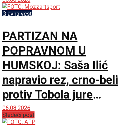
tandem na krilnim
pozicijama!
Glavna vest
PARTIZAN NA
POPRAVNOM U
HUMSKOJ: Saša Ilić
napravio rez, crno-beli
protiv Tobola jure
750.000 evra i
06.08.2026
Sledeći post
španskog giganta!