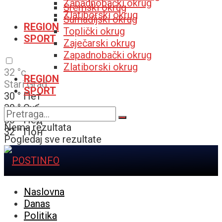
Zapadnobački okrug
Sremski okrug
Zlatiborski okrug
Šumadijski okrug
REGION
Toplički okrug
SPORT
Zaječarski okrug
Zapadnobački okrug
Zlatiborski okrug
32
°c
REGION
Stari Grad
SPORT
30
°
Пет
30
°
Суб
30
°
Нед
Nema rezultata
32
°
Пон
Pogledaj sve rezultate
Naslovna
Danas
Politika