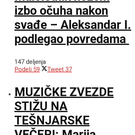
izbo očuha nakon
svađe – Aleksandar I.
podlegao povredama
147 deljenja
Podeli
59
Tweet
37
MUZIČKE ZVEZDE
STIŽU NA
TEŠNJARSKE
VEČERI: Marija