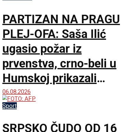
PARTIZAN NA PRAGU
PLEJ-OFA: Saša Ilić
ugasio požar iz
prvenstva, crno-beli u
Humskoj prikazali
najboljih sat vremena u
06.08.2026
sezoni!
Sport
SRPSKO ČUDO OD 16