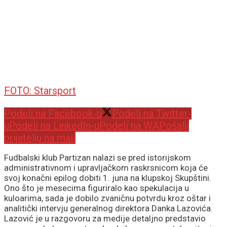
FOTO: Starsport
Podeli na Facebook-u
Podeli na Twitter-
u
Podeli na LinkedIn-u
Podeli na WA
Pošalji
prijatelju na mail
Fudbalski klub Partizan nalazi se pred istorijskom
administrativnom i upravljačkom raskrsnicom koja će
svoj konačni epilog dobiti 1. juna na klupskoj Skupštini.
Ono što je mesecima figuriralo kao spekulacija u
kuloarima, sada je dobilo zvaničnu potvrdu kroz oštar i
analitički intervju generalnog direktora Danka Lazovića.
Lazović je u razgovoru za medije detaljno predstavio