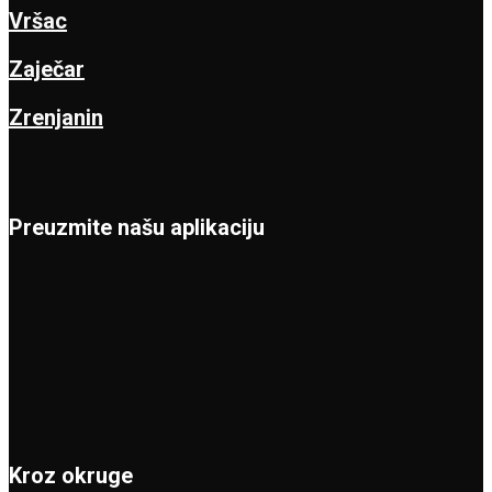
Vršac
Zaječar
Zrenjanin
Preuzmite našu aplikaciju
Kroz okruge