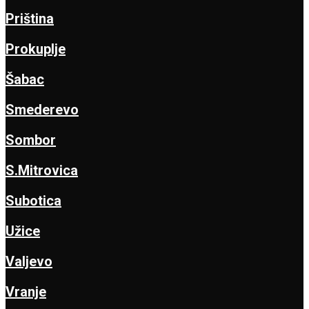
Priština
Prokuplje
Šabac
Smederevo
Sombor
S.Mitrovica
Subotica
Užice
Valjevo
Vranje