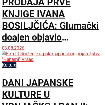
PRODAJA PRVE
KNJIGE IVANA
BOSILJČIĆA: Glumački
doajen objavio
autorizovani prvenac
06.08.2026
„Naše priče“
Kultura
DANI JAPANSKE
KULTURE U