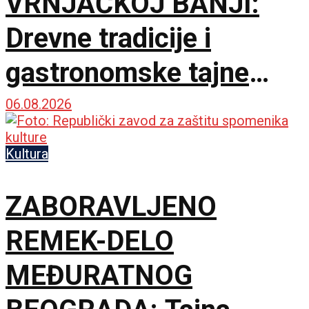
VRNJAČKOJ BANJI:
Drevne tradicije i
gastronomske tajne
spojile dve prijateljske
06.08.2026
zemlje
Kultura
ZABORAVLJENO
REMEK-DELO
MEĐURATNOG