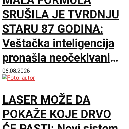
MALA FORMULA
SRUŠILA JE TVRDNJU
STARU 87 GODINA:
Veštačka inteligencija
pronašla neočekivani
matematički primer
06.08.2026
LASER MOŽE DA
POKAŽE KOJE DRVO
ĆE PASTI: Novi sistem