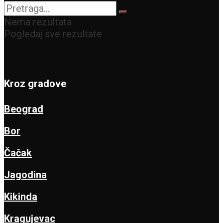
Nema rezultata
Pogledaj sve rezultate
Kroz gradove
Beograd
Bor
Čačak
Jagodina
Kikinda
Kragujevac