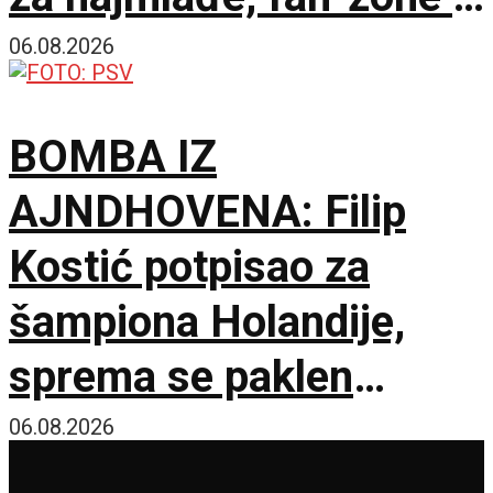
besplatna karta za
06.08.2026
humanost!
BOMBA IZ
AJNDHOVENA: Filip
Kostić potpisao za
šampiona Holandije,
sprema se paklen
tandem na krilnim
06.08.2026
pozicijama!