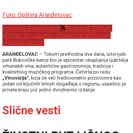
Foto: Opština Aranđelovac
Podeli na Facebook-u
Podeli na Twitter-
u
Podeli na LinkedIn-u
Podeli na WA
Pošalji
prijatelju na mail
ARANĐELOVAC
– Tokom prethodna dva dana, istorijski
park Bukovičke banje bio je epicentar okupljanja ljubitelja
vrhunskih vina, autentične gastronomije, tradicije i
kvalitetnog muzičkog programa. Četvrta po redu
„Vinovizija”
, koja se već tradicionalno pozicionira kao
jedan od ključnih letnjih događaja u regionu, uspešno je
privela kraju još jedno dvodnevno izdanje.
Slične vesti