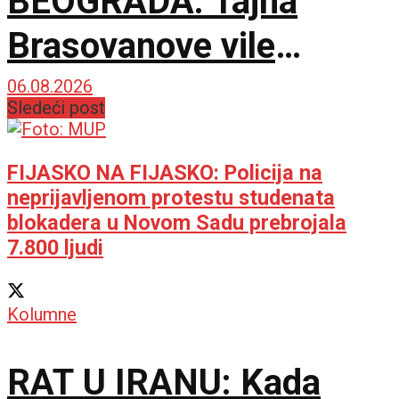
BEOGRADA: Tajna
Brasovanove vile
ponovo sija starim
06.08.2026
Sledeći post
sjajem
FIJASKO NA FIJASKO: Policija na
neprijavljenom protestu studenata
blokadera u Novom Sadu prebrojala
7.800 ljudi
Kolumne
RAT U IRANU: Kada