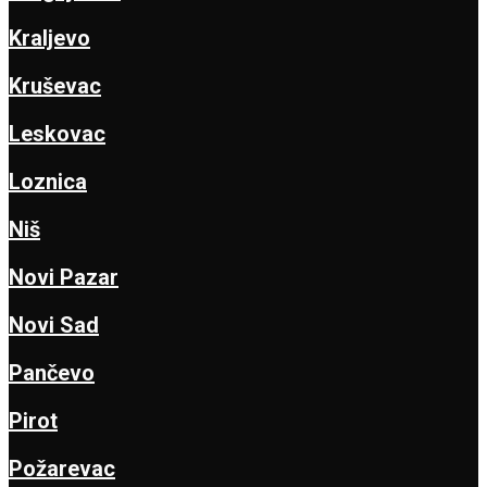
Kraljevo
Kruševac
Leskovac
Loznica
Niš
Novi Pazar
Novi Sad
Pančevo
Pirot
Požarevac