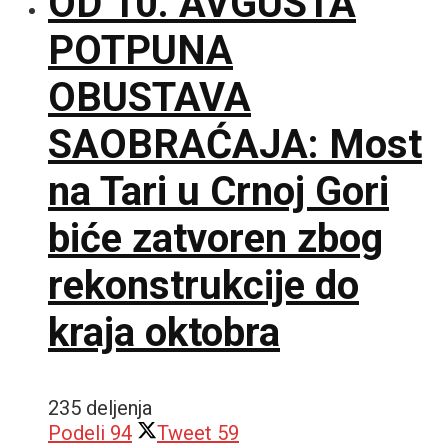
OD 10. AVGUSTA
POTPUNA
OBUSTAVA
SAOBRAĆAJA: Most
na Tari u Crnoj Gori
biće zatvoren zbog
rekonstrukcije do
kraja oktobra
235 deljenja
Podeli
94
Tweet
59