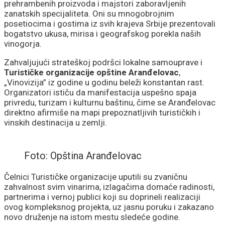
prehrambenih proizvoda i majstori zaboravljenih
zanatskih specijaliteta. Oni su mnogobrojnim
posetiocima i gostima iz svih krajeva Srbije prezentovali
bogatstvo ukusa, mirisa i geografskog porekla naših
vinogorja.
Zahvaljujući strateškoj podršci lokalne samouprave i
Turističke organizacije opštine Aranđelovac
,
„Vinovizija” iz godine u godinu beleži konstantan rast.
Organizatori ističu da manifestacija uspešno spaja
privredu, turizam i kulturnu baštinu, čime se Aranđelovac
direktno afirmiše na mapi prepoznatljivih turističkih i
vinskih destinacija u zemlji.
Foto: Opština Aranđelovac
Čelnici Turističke organizacije uputili su zvaničnu
zahvalnost svim vinarima, izlagačima domaće radinosti,
partnerima i vernoj publici koji su doprineli realizaciji
ovog kompleksnog projekta, uz jasnu poruku i zakazano
novo druženje na istom mestu sledeće godine.