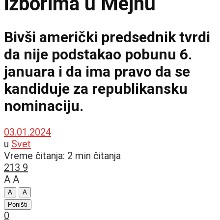
izborima u Mejnu
Bivši američki predsednik tvrdi
da nije podstakao pobunu 6.
januara i da ima pravo da se
kandiduje za republikansku
nominaciju.
03.01.2024
u
Svet
Vreme čitanja: 2 min čitanja
213
9
A
A
A
A
Poništi
0