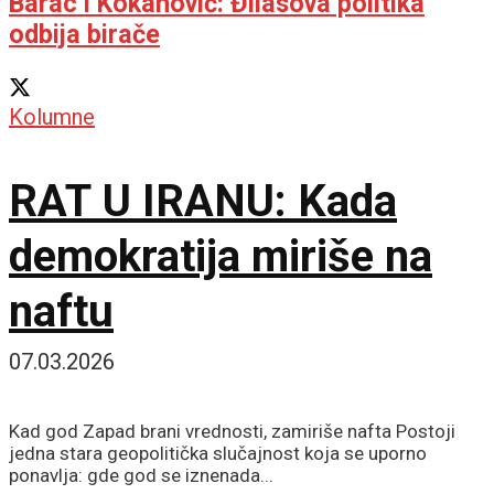
Barac i Kokanović: Đilasova politika
odbija birače
Kolumne
RAT U IRANU: Kada
demokratija miriše na
naftu
07.03.2026
Kad god Zapad brani vrednosti, zamiriše nafta Postoji
jedna stara geopolitička slučajnost koja se uporno
ponavlja: gde god se iznenada...