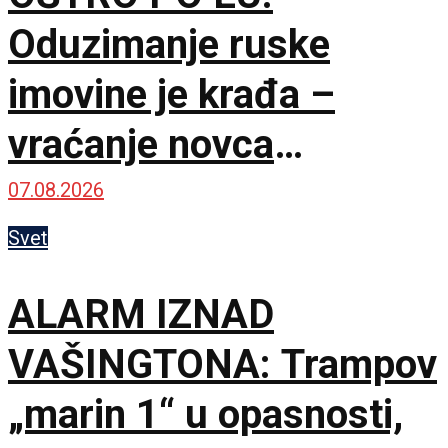
Oduzimanje ruske
imovine je krađa –
vraćanje novca
omogućilo bi mir u
07.08.2026
Ukrajini
Svet
ALARM IZNAD
VAŠINGTONA: Trampov
„marin 1“ u opasnosti,