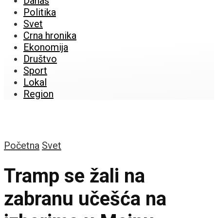
Danas
Politika
Svet
Crna hronika
Ekonomija
Društvo
Sport
Lokal
Region
Početna
Svet
Tramp se žali na
zabranu učešća na