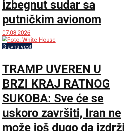
izbegnut sudar sa
putničkim avionom
07.08.2026
Glavna vest
TRAMP UVEREN U
BRZI KRAJ RATNOG
SUKOBA: Sve će se
uskoro završiti, Iran ne
može još dugo da izdrži