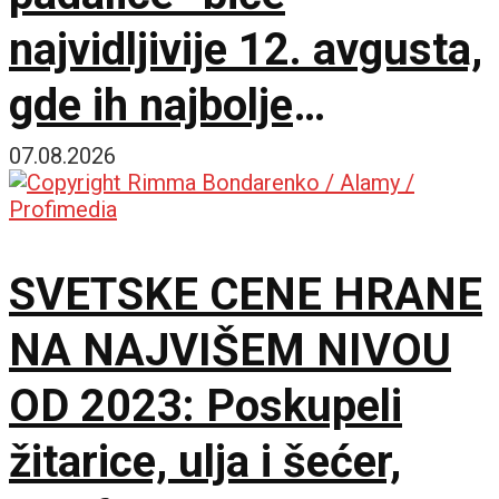
najvidljivije 12. avgusta,
gde ih najbolje
posmatrati
07.08.2026
SVETSKE CENE HRANE
NA NAJVIŠEM NIVOU
OD 2023: Poskupeli
žitarice, ulja i šećer,