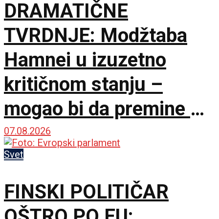
DRAMATIČNE
TVRDNJE: Modžtaba
Hamnei u izuzetno
kritičnom stanju –
mogao bi da premine u
svakom trenutku
07.08.2026
Svet
FINSKI POLITIČAR
OŠTRO PO EU: