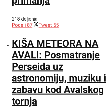
primanja
218 deljenja
Podeli
87
Tweet
55
KIŠA METEORA NA
AVALI: Posmatranje
Perseida uz
astronomiju, muziku i
zabavu kod Avalskog
tornja