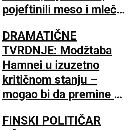
pojeftinili meso i mlečni
proizvodi
DRAMATIČNE
TVRDNJE: Modžtaba
Hamnei u izuzetno
kritičnom stanju –
mogao bi da premine u
svakom trenutku
FINSKI POLITIČAR