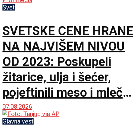
Svet
SVETSKE CENE HRANE
NA NAJVIŠEM NIVOU
OD 2023: Poskupeli
žitarice, ulja i šećer,
pojeftinili meso i mlečni
proizvodi
07.08.2026
Glavna vest