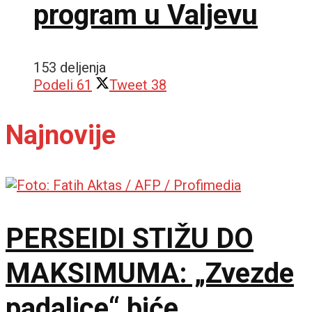
program u Valjevu
153 deljenja
Podeli
61
Tweet
38
Najnovije
PERSEIDI STIŽU DO
MAKSIMUMA: „Zvezde
padalice“ biće