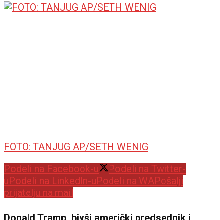
FOTO: TANJUG AP/SETH WENIG
Podeli na Facebook-u
Podeli na Twitter-
u
Podeli na LinkedIn-u
Podeli na WA
Pošalji
prijatelju na mail
Donald Tramp, bivši američki predsednik i