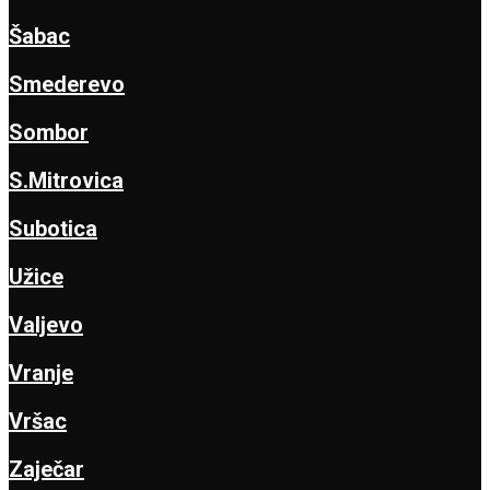
Šabac
Smederevo
Sombor
S.Mitrovica
Subotica
Užice
Valjevo
Vranje
Vršac
Zaječar