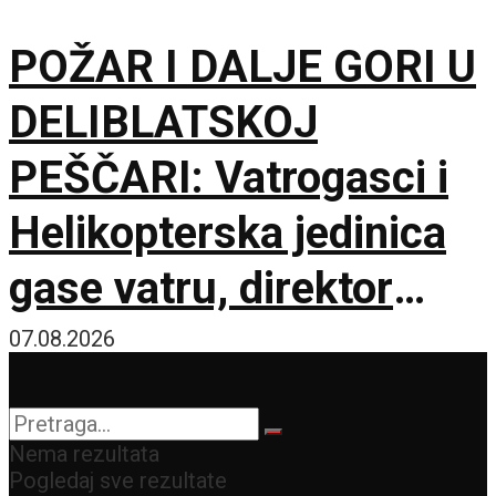
lokacije
POŽAR I DALJE GORI U
DELIBLATSKOJ
PEŠČARI: Vatrogasci i
Helikopterska jedinica
gase vatru, direktor
policije obišao požarište
07.08.2026
Nema rezultata
Pogledaj sve rezultate