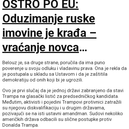
OŠTRO PO EU:
Oduzimanje ruske
imovine je krađa –
vraćanje novca
omogućilo bi mir u
Belouz je, sa druge strane, poručila da ima puno
poverenje u svoju odluku i vladavinu prava. Ona je rekla da
Ukrajini
je postupala u skladu sa Ustavom i da je zaštitila
demokratiju od onih koji bi je ugrozili.
Ovo je prvi slučaj da je jednoj državi zabranjeno da stavi
Trampa na glasački listić za predsedničkog kandidata.
Međutim, aktivisti i pojedini Trampovi protivnici zatražili
su njegovu diskvalifikaciju i u drugim državama,
pozivajući se na isti ustavni amandman. Sudovi nekoliko
američkih država odbacili su slične postupke protiv
Donalda Trampa.