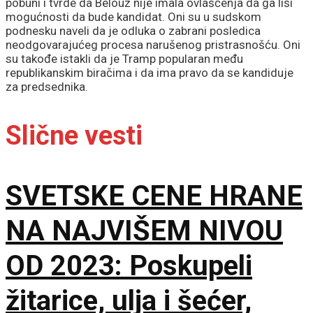
pobuni i tvrde da Belouz nije imala ovlašćenja da ga liši
mogućnosti da bude kandidat. Oni su u sudskom
podnesku naveli da je odluka o zabrani posledica
neodgovarajućeg procesa narušenog pristrasnošću. Oni
su takođe istakli da je Tramp popularan među
republikanskim biračima i da ima pravo da se kandiduje
za predsednika.
Slične vesti
SVETSKE CENE HRANE
NA NAJVIŠEM NIVOU
OD 2023: Poskupeli
žitarice, ulja i šećer,