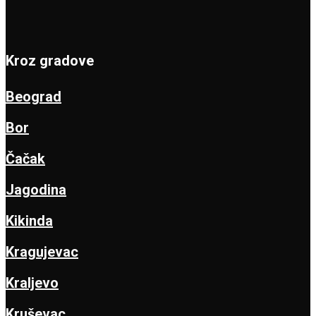
Kroz gradove
Beograd
Bor
Čačak
Jagodina
Kikinda
Kragujevac
Kraljevo
Kruševac