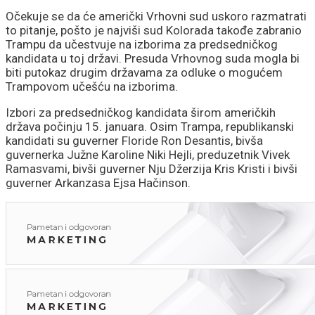
Očekuje se da će američki Vrhovni sud uskoro razmatrati
to pitanje, pošto je najviši sud Kolorada takođe zabranio
Trampu da učestvuje na izborima za predsedničkog
kandidata u toj državi. Presuda Vrhovnog suda mogla bi
biti putokaz drugim državama za odluke o mogućem
Trampovom učešću na izborima.
Izbori za predsedničkog kandidata širom američkih
država počinju 15. januara. Osim Trampa, republikanski
kandidati su guverner Floride Ron Desantis, bivša
guvernerka Južne Karoline Niki Hejli, preduzetnik Vivek
Ramasvami, bivši guverner Nju Džerzija Kris Kristi i bivši
guverner Arkanzasa Ejsa Hačinson.