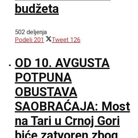
budžeta
502 deljenja
Podeli
201
Tweet
126
OD 10. AVGUSTA
POTPUNA
OBUSTAVA
SAOBRAĆAJA: Most
na Tari u Crnoj Gori
biće zatvoren zbog