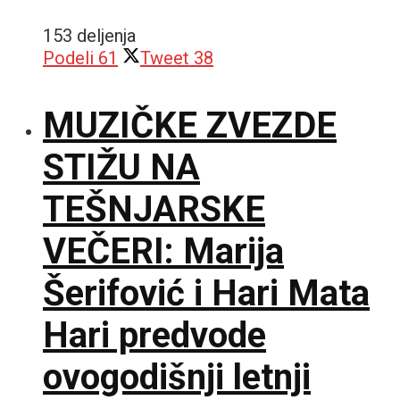
153 deljenja
Podeli
61
Tweet
38
MUZIČKE ZVEZDE
STIŽU NA
TEŠNJARSKE
VEČERI: Marija
Šerifović i Hari Mata
Hari predvode
ovogodišnji letnji