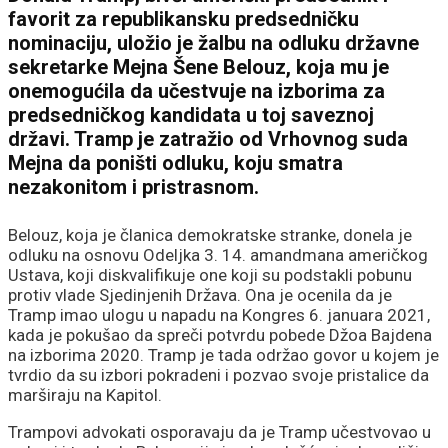
favorit za republikansku predsedničku
nominaciju, uložio je žalbu na odluku državne
sekretarke Mejna Šene Belouz, koja mu je
onemogućila da učestvuje na izborima za
predsedničkog kandidata u toj saveznoj
državi. Tramp je zatražio od Vrhovnog suda
Mejna da poništi odluku, koju smatra
nezakonitom i pristrasnom.
Belouz, koja je članica demokratske stranke, donela je
odluku na osnovu Odeljka 3. 14. amandmana američkog
Ustava, koji diskvalifikuje one koji su podstakli pobunu
protiv vlade Sjedinjenih Država. Ona je ocenila da je
Tramp imao ulogu u napadu na Kongres 6. januara 2021,
kada je pokušao da spreči potvrdu pobede Džoa Bajdena
na izborima 2020. Tramp je tada održao govor u kojem je
tvrdio da su izbori pokradeni i pozvao svoje pristalice da
marširaju na Kapitol.
Trampovi advokati osporavaju da je Tramp učestvovao u