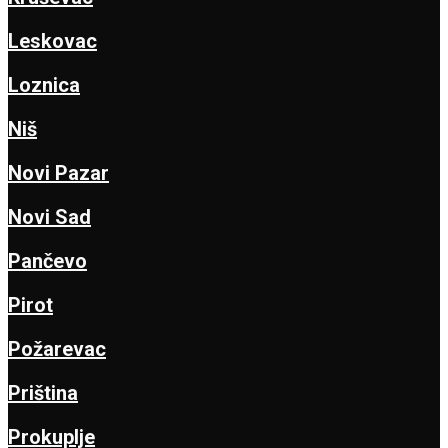
Leskovac
Loznica
Niš
Novi Pazar
Novi Sad
Pančevo
Pirot
Požarevac
Priština
Prokuplje