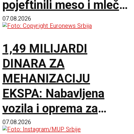
pojeftinili meso i mlečni
proizvodi
07.08.2026
1,49 MILIJARDI
DINARA ZA
MEHANIZACIJU
EKSPA: Nabavljena
vozila i oprema za
čišćenje i održavanje
07.08.2026