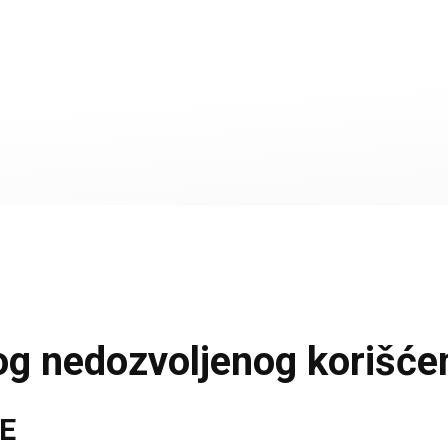
og nedozvoljenog korišće
E