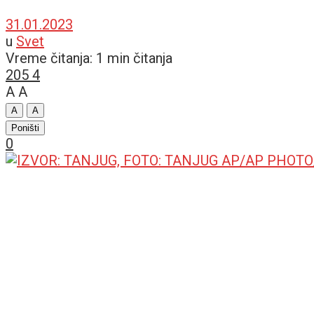
31.01.2023
u
Svet
Vreme čitanja: 1 min čitanja
205
4
A
A
A
A
Poništi
0