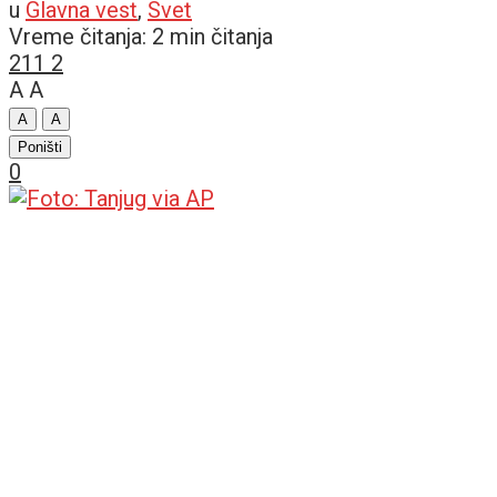
u
Glavna vest
,
Svet
Vreme čitanja: 2 min čitanja
211
2
A
A
A
A
Poništi
0