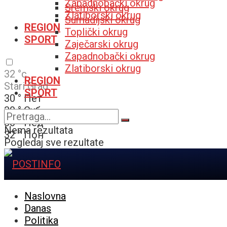
Zapadnobački okrug
Sremski okrug
Zlatiborski okrug
Šumadijski okrug
REGION
Toplički okrug
SPORT
Zaječarski okrug
Zapadnobački okrug
Zlatiborski okrug
32
°c
REGION
Stari Grad
SPORT
30
°
Пет
30
°
Суб
30
°
Нед
Nema rezultata
32
°
Пон
Pogledaj sve rezultate
Naslovna
Danas
Politika