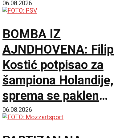
besplatna karta za
06.08.2026
humanost!
BOMBA IZ
AJNDHOVENA: Filip
Kostić potpisao za
šampiona Holandije,
sprema se paklen
tandem na krilnim
06.08.2026
pozicijama!