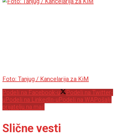
Foto: Tanjug / Kancelarija za KiM
Podeli na Facebook-u
Podeli na Twitter-
u
Podeli na LinkedIn-u
Podeli na WA
Pošalji
prijatelju na mail
Slične vesti