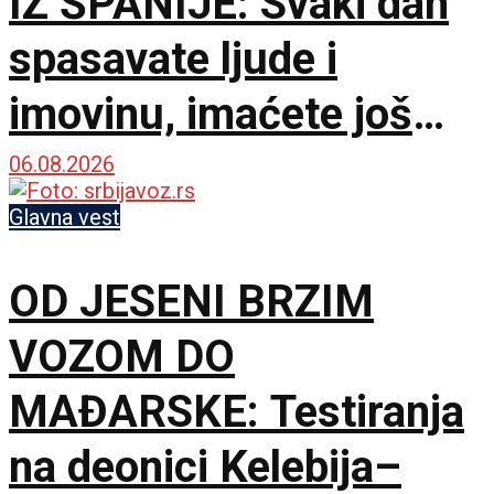
IZ ŠPANIJE: Svaki dan
spasavate ljude i
imovinu, imaćete još
bolje uslove za rad
06.08.2026
Glavna vest
OD JESENI BRZIM
VOZOM DO
MAĐARSKE: Testiranja
na deonici Kelebija–