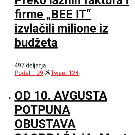
Preko lažnih faktura i
firme „BEE IT“
izvlačili milione iz
budžeta
497 deljenja
Podeli
199
Tweet
124
OD 10. AVGUSTA
POTPUNA
OBUSTAVA