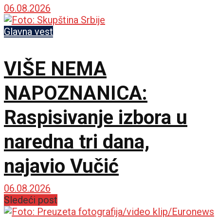
optužnicu protiv 20
06.08.2026
Srba za navodne ratne
Glavna vest
zločine u Đakovici
VIŠE NEMA
NAPOZNANICA:
Raspisivanje izbora u
naredna tri dana,
najavio Vučić
06.08.2026
Sledeći post