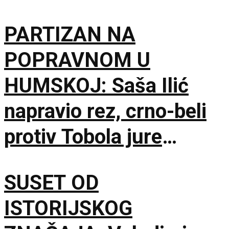
PARTIZAN NA
POPRAVNOM U
HUMSKOJ: Saša Ilić
napravio rez, crno-beli
protiv Tobola jure
750.000 evra i
SUSET OD
španskog giganta!
ISTORIJSKOG