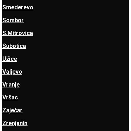
Smederevo
Sombor
S.Mitrovica
Subotica
Užice
Valjevo
Vranje
Vršac
Zaječar
Zrenjanin