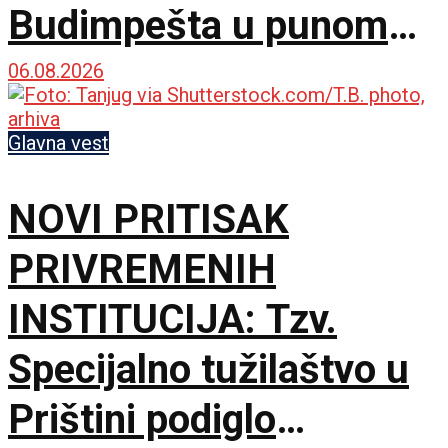
Budimpešta u punom
jeku, na redu i pasoške
06.08.2026
kontrole
Glavna vest
NOVI PRITISAK
PRIVREMENIH
INSTITUCIJA: Tzv.
Specijalno tužilaštvo u
Prištini podiglo