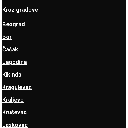
Kroz gradove
Beograd
Bor
Čačak
Jagodina
Kikinda
Kragujevac
Kraljevo
Kruševac
Leskovac