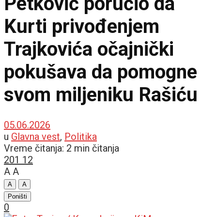
Petković poručio da
Kurti privođenjem
Trajkovića očajnički
pokušava da pomogne
svom miljeniku Rašiću
05.06.2026
u
Glavna vest
,
Politika
Vreme čitanja: 2 min čitanja
201
12
A
A
A
A
Poništi
0