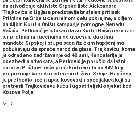
da privođenje aktiviste Srpske liste Aleksandra
Trajkovića iz Ugljara predstavlja brutalan pritisak
Prištine na Srbe u centralnom delu pokrajine, s ciljem
da Aljbin Kurti u finišu kampanje pomogne Nenadu
Rašiću. Petković je istakao da su Kurti i Rašić nervozni
jer pretnjama i ucenama ne uspevaju da otmu
mandate Srpskoj listi, pa sada fizičkim hapšenjima
pokušavaju da spreče narod da glasa. Trajkoviću, kome
je određeno zadržavanje od 48 sati, Kancelarija je
obezbedila advokata, a Petković je poručio da lažni
narativi Prištine neće proći kod naroda na KiM koji
prepoznaje ko radi u interesu države Srbije. Hapšenju
je prethodio noćni upad kosovskih specijalaca koji su
pretresli Trajkovićevu kuću i ugostiteljski objekat kod
Kosova Polja.
M. D.