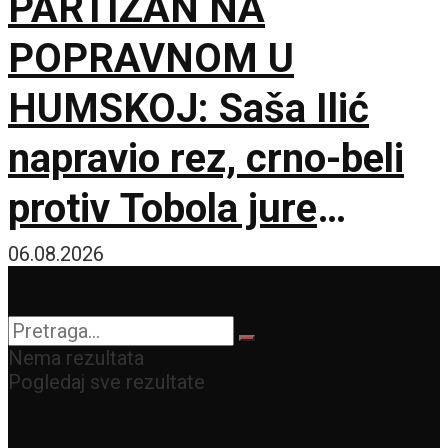
PARTIZAN NA
POPRAVNOM U
HUMSKOJ: Saša Ilić
napravio rez, crno-beli
protiv Tobola jure
750.000 evra i
06.08.2026
španskog giganta!
Nema rezultata
Pogledaj sve rezultate