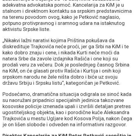
adekvatna advokatska pomoć. Kancelarija za KiM je u
stalnom i direktnom kontaktu sa srpskim predstavnicima
na terenu povodom ovog, kako je Petković naglasio,
potpuno protivpravnog i sramnog udara na istaknutog
aktivistu Srpske liste.
„Nikakvi lažni narativi kojima Priština pokušava da
diskredituje Trajkovića neće proći, jer ga Srbi na KiM i te
kako dobro znaju i cene, i nikada Kurti neće moći da
natera Srbe da zavole izdajnika Rašića i one koji su
prodali veru za večeru. Dok je poslednjeg časnog Srbina
na KiM, on će glasati protiv Rašića i Kurtija i onih koji
srpskom narodu ne žele ništa dobro i biće uz svoju
državu Srbiju i Srpsku listu“, kategoričan je Petković.
Podsećamo, dramatična situacija odigrala se sinoć kada
su naoružani pripadnici specijalnih jedinica takozvane
kosovske policije iznenada upali i izvršili detaljan pretres
ugostiteljskog objekta, kao i porodične kuće Aleksandra
Trajkovića u mestu Ugljare kod Kosova Polja, nakon čega
je on lišen slobode i odveden na informativni razgovor.
Direktor Kancelarije za KiM Petar Petković saopštio je