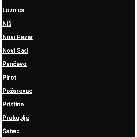
Loznica
Niš
Novi Pazar
Novi Sad
Pančevo
Pirot
Požarevac
Priština
Prokuplje
Šabac