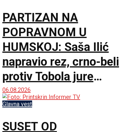
PARTIZAN NA
POPRAVNOM U
HUMSKOJ: Saša Ilić
napravio rez, crno-beli
protiv Tobola jure
750.000 evra i
06.08.2026
španskog giganta!
Glavna vest
SUSET OD