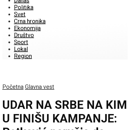
Danas
Politika
Svet
Crna hronika
Ekonomija
Društvo
Sport
Lokal
Region
Početna
Glavna vest
UDAR NA SRBE NA KIM
U FINIŠU KAMPANJE: