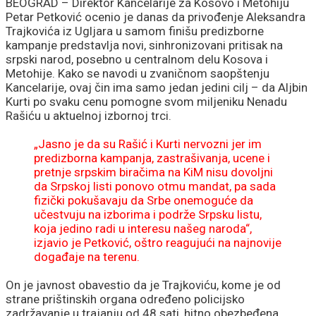
bolje uslove za rad
BEOGRAD – Direktor Kancelarije za Kosovo i Metohiju
Petar Petković ocenio je danas da privođenje Aleksandra
Trajkovića iz Ugljara u samom finišu predizborne
kampanje predstavlja novi, sinhronizovani pritisak na
srpski narod, posebno u centralnom delu Kosova i
Metohije. Kako se navodi u zvaničnom saopštenju
Kancelarije, ovaj čin ima samo jedan jedini cilj – da Aljbin
Kurti po svaku cenu pomogne svom miljeniku Nenadu
Rašiću u aktuelnoj izbornoj trci.
„Jasno je da su Rašić i Kurti nervozni jer im
predizborna kampanja, zastrašivanja, ucene i
pretnje srpskim biračima na KiM nisu dovoljni
da Srpskoj listi ponovo otmu mandat, pa sada
fizički pokušavaju da Srbe onemoguće da
učestvuju na izborima i podrže Srpsku listu,
koja jedino radi u interesu našeg naroda“,
izjavio je Petković, oštro reagujući na najnovije
događaje na terenu.
On je javnost obavestio da je Trajkoviću, kome je od
strane prištinskih organa određeno policijsko
zadržavanje u trajanju od 48 sati, hitno obezbeđena