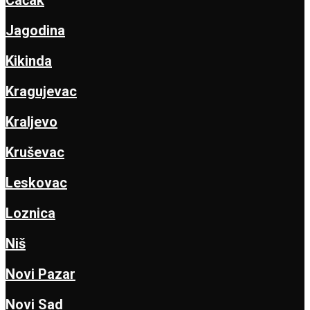
Jagodina
Kikinda
Kragujevac
Kraljevo
Kruševac
Leskovac
Loznica
Niš
Novi Pazar
Novi Sad