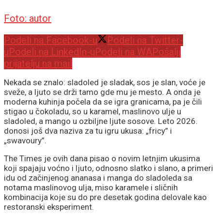
Foto: autor
Podeli na Facebook-u
Podeli na Twitter-
u
Podeli na LinkedIn-u
Podeli na WA
Pošalji
prijatelju na mail
Nekada se znalo: sladoled je sladak, sos je slan, voće je
sveže, a ljuto se drži tamo gde mu je mesto. A onda je
moderna kuhinja počela da se igra granicama, pa je čili
stigao u čokoladu, so u karamel, maslinovo ulje u
sladoled, a mango u ozbiljne ljute sosove. Leto 2026.
donosi još dva naziva za tu igru ukusa: „fricy” i
„swavoury”.
The Times je ovih dana pisao o novim letnjim ukusima
koji spajaju voćno i ljuto, odnosno slatko i slano, a primeri
idu od začinjenog ananasa i manga do sladoleda sa
notama maslinovog ulja, miso karamele i sličnih
kombinacija koje su do pre desetak godina delovale kao
restoranski eksperiment.