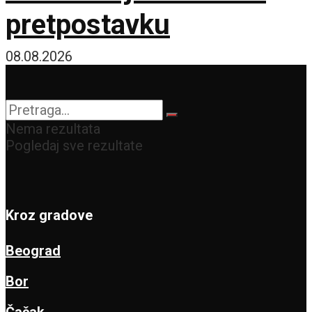
pretpostavku
08.08.2026
Nema rezultata
Pogledaj sve rezultate
Kroz gradove
Beograd
Bor
Čačak