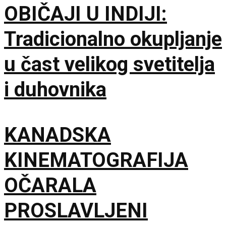
OBIČAJI U INDIJI:
policija zbog rada kafića
Tradicionalno okupljanje
subotom
u čast velikog svetitelja
i duhovnika
KANADSKA
KINEMATOGRAFIJA
OČARALA
PROSLAVLJENI