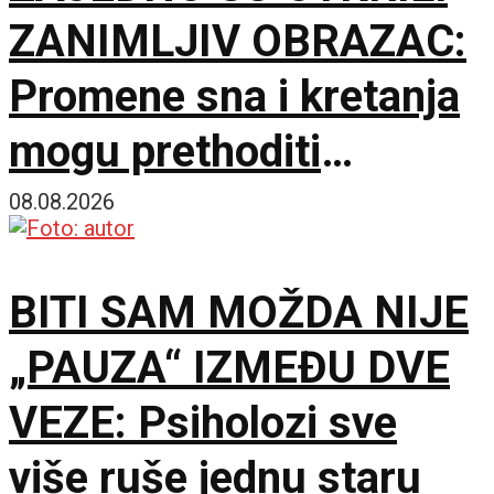
ZANIMLJIV OBRAZAC:
Promene sna i kretanja
mogu prethoditi
depresiji
08.08.2026
BITI SAM MOŽDA NIJE
„PAUZA“ IZMEĐU DVE
VEZE: Psiholozi sve
više ruše jednu staru