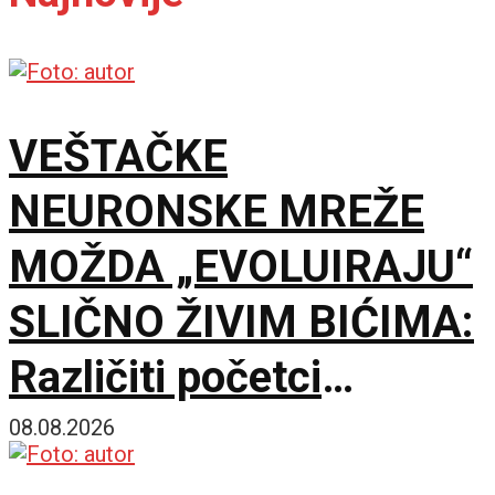
VEŠTAČKE
NEURONSKE MREŽE
MOŽDA „EVOLUIRAJU“
SLIČNO ŽIVIM BIĆIMA:
Različiti početci
završavaju u sličnim
08.08.2026
rešenjima