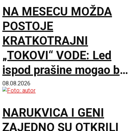
NA MESECU MOŽDA
POSTOJE
KRATKOTRAJNI
„TOKOVI“ VODE: Led
ispod prašine mogao bi
povremeno da se istopi
08.08.2026
NARUKVICA I GENI
ZAJEDNO SU OTKRILI