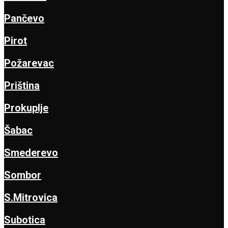
Pančevo
Pirot
Požarevac
Priština
Prokuplje
Šabac
Smederevo
Sombor
S.Mitrovica
Subotica