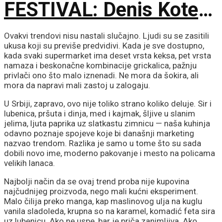
FESTIVAL: Denis Kote
predstavio novu dramu
Ovakvi trendovi nisu nastali slučajno. Ljudi su se zasitili
ukusa koji su previše predvidivi. Kada je sve dostupno,
na 79. izdanju u
kada svaki supermarket ima deset vrsta keksa, pet vrsta
namaza i beskonačne kombinacije grickalica, pažnju
privlači ono što malo iznenadi. Ne mora da šokira, ali
Lokarnu
mora da napravi mali zastoj u zalogaju.
U Srbiji, zapravo, ovo nije toliko strano koliko deluje. Sir i
lubenica, pršuta i dinja, med i kajmak, šljive u slanim
jelima, ljuta paprika uz slatkastu zimnicu — naša kuhinja
odavno poznaje spojeve koje bi današnji marketing
nazvao trendom. Razlika je samo u tome što su sada
dobili novo ime, moderno pakovanje i mesto na policama
velikih lanaca.
Najbolji način da se ovaj trend proba nije kupovina
najčudnijeg proizvoda, nego mali kućni eksperiment.
Malo čilija preko manga, kap maslinovog ulja na kuglu
vanila sladoleda, krupna so na karamel, komadić feta sira
uz lubenicu. Ako ne uspe, bar je priča zanimljiva. Ako