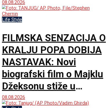
predstavio novu dramu
08.08.2026
na 79. izdanju u
Life Style
Lokarnu
FILMSKA SENZACIJA O
KRALJU POPA DOBIJA
NASTAVAK: Novi
biografski film o Majklu
Džeksonu stiže u
bioskope
08.08.2026