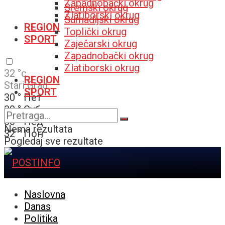
Zapadnobački okrug
Sremski okrug
Zlatiborski okrug
Šumadijski okrug
REGION
Toplički okrug
SPORT
Zaječarski okrug
Zapadnobački okrug
Zlatiborski okrug
32
°c
REGION
Stari Grad
SPORT
30
°
Пет
30
°
Суб
30
°
Нед
Nema rezultata
32
°
Пон
Pogledaj sve rezultate
Naslovna
Danas
Politika