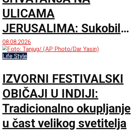
ULICAMA
JERUSALIMA: Sukobili
se ultraortodoksni
08.08.2026
demonstranti, građani i
Life Style
policija zbog rada kafića
IZVORNI FESTIVALSKI
subotom
OBIČAJI U INDIJI:
Tradicionalno okupljanje
u čast velikog svetitelja