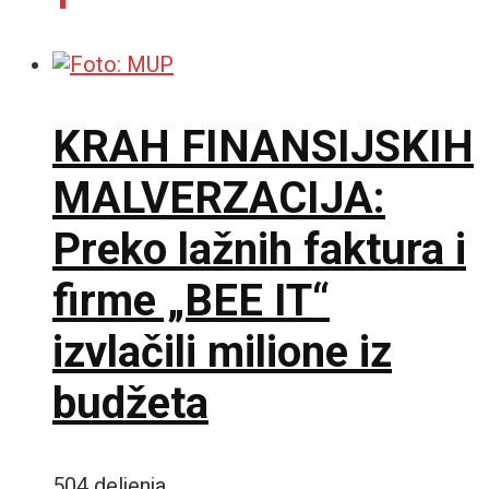
KRAH FINANSIJSKIH
MALVERZACIJA:
Preko lažnih faktura i
firme „BEE IT“
izvlačili milione iz
budžeta
504 deljenja