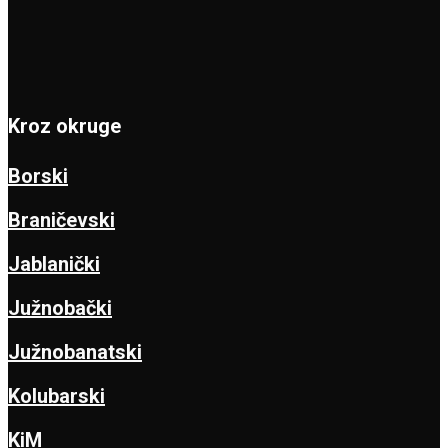
Kroz okruge
Borski
Braničevski
Jablanički
Južnobački
Južnobanatski
Kolubarski
KiM