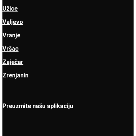
Užice
Valjevo
Vranje
Vršac
Zaječar
Zrenjanin
Preuzmite našu aplikaciju