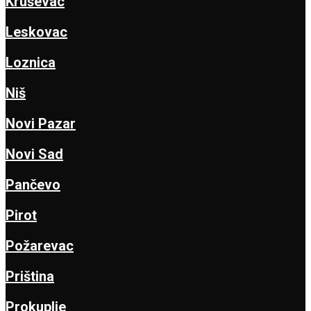
Kruševac
Leskovac
Loznica
Niš
Novi Pazar
Novi Sad
Pančevo
Pirot
Požarevac
Priština
Prokuplje