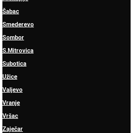
Šabac
Smederevo
Sombor
S.Mitrovica
Subotica
Užice
Valjevo
Vranje
Vršac
Zaječar