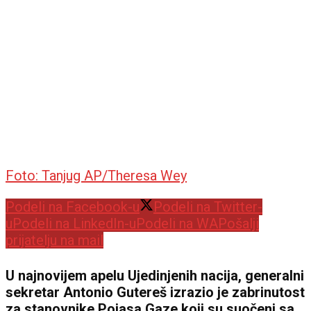
Foto: Tanjug AP/Theresa Wey
Podeli na Facebook-u
Podeli na Twitter-
u
Podeli na LinkedIn-u
Podeli na WA
Pošalji
prijatelju na mail
U najnovijem apelu Ujedinjenih nacija, generalni
sekretar Antonio Gutereš izrazio je zabrinutost
za stanovnike Pojasa Gaze koji su suočeni sa