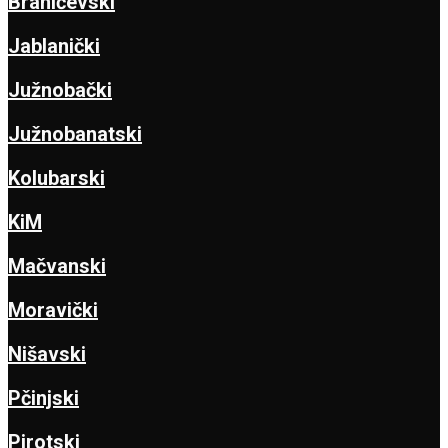
Braničevski
Jablanički
Južnobački
Južnobanatski
Kolubarski
KiM
Mačvanski
Moravički
Nišavski
Pčinjski
Pirotski