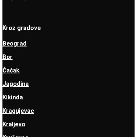
Kroz gradove
Beograd
Bor
Čačak
Jagodina
Kikinda
Kragujevac
Kraljevo