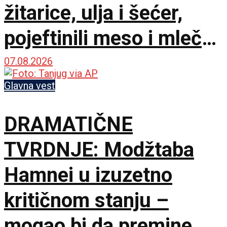
žitarice, ulja i šećer,
pojeftinili meso i mlečni
proizvodi
07.08.2026
Glavna vest
DRAMATIČNE
TVRDNJE: Modžtaba
Hamnei u izuzetno
kritičnom stanju –
mogao bi da premine u