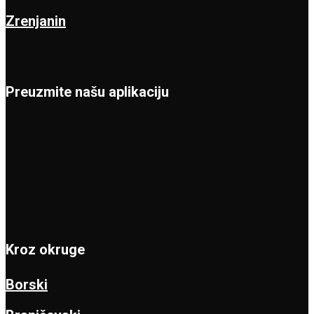
Zrenjanin
Preuzmite našu aplikaciju
Kroz okruge
Borski