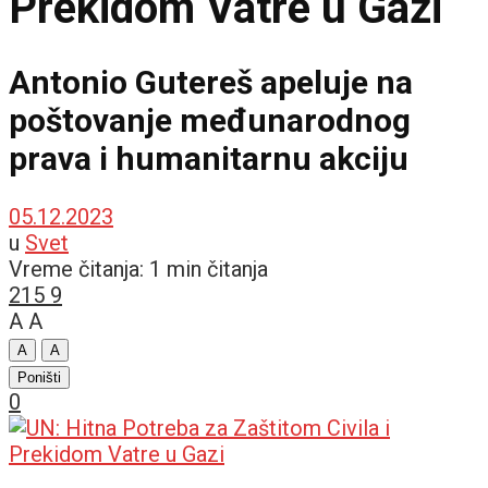
Prekidom Vatre u Gazi
Antonio Gutereš apeluje na
poštovanje međunarodnog
prava i humanitarnu akciju
05.12.2023
u
Svet
Vreme čitanja: 1 min čitanja
215
9
A
A
A
A
Poništi
0