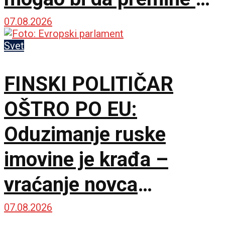
svakom trenutku
07.08.2026
Svet
FINSKI POLITIČAR
OŠTRO PO EU:
Oduzimanje ruske
imovine je krađa –
vraćanje novca
omogućilo bi mir u
07.08.2026