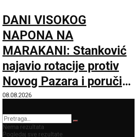
DANI VISOKOG
NAPONA NA
MARAKANI: Stanković
najavio rotacije protiv
Novog Pazara i poručio
– Nije pitanje života i
08.08.2026
smrti, ali hoću
maksimum!
Nema rezultata
Pogledaj sve rezultate