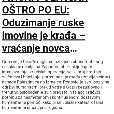
OŠTRO PO EU:
Oduzimanje ruske
imovine je krađa –
vraćanje novca
omogućilo bi mir u
Gutereš je takođe naglasio ozbiljnu zabrinutost zbog
eskalacije nasilja na Zapadnoj obali, uključujući
Ukrajini
intenziviranje izraelskih operacija, veliki broj smrtnih
slučajeva i hapšenja, porast nasilja među doseljenicima i
napade Palestinaca na Izraelce. Ponovio je svoj poziv na
održivi humanitarni prekid vatre u Gazi i bezuslovno i
trenutno oslobađanje svih preostalih talaca, ističući
potrebu za nesmetanom i kontinuiranom dostavom
humanitarne pomoći kako bi se ublažila katastrofalna
humanitarna situacija u regionu.