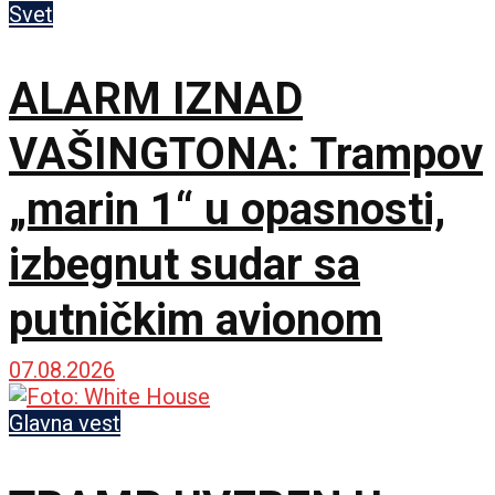
Ukrajini
Svet
ALARM IZNAD
VAŠINGTONA: Trampov
„marin 1“ u opasnosti,
izbegnut sudar sa
putničkim avionom
07.08.2026
Glavna vest