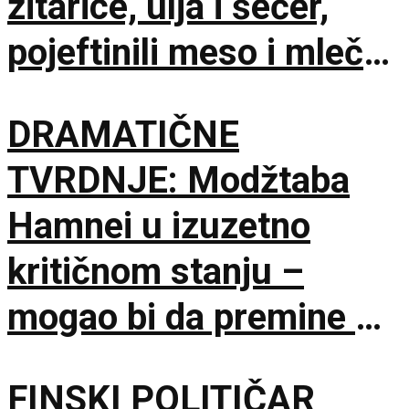
žitarice, ulja i šećer,
pojeftinili meso i mlečni
proizvodi
DRAMATIČNE
TVRDNJE: Modžtaba
Hamnei u izuzetno
kritičnom stanju –
mogao bi da premine u
svakom trenutku
FINSKI POLITIČAR