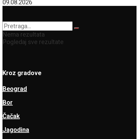
09.08.2026
Nema rezultata
Pogledaj sve rezultate
Kroz gradove
Beograd
Bor
Čačak
Jagodina