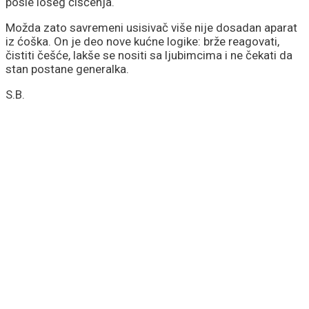
posle lošeg čišćenja.
Možda zato savremeni usisivač više nije dosadan aparat
iz ćoška. On je deo nove kućne logike: brže reagovati,
čistiti češće, lakše se nositi sa ljubimcima i ne čekati da
stan postane generalka.
S.B.