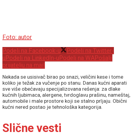
Foto: autor
Podeli na Facebook-u
Podeli na Twitter-
u
Podeli na LinkedIn-u
Podeli na WA
Pošalji
prijatelju na mail
Nekada se usisivač birao po snazi, veličini kese i tome
koliko je težak za vučenje po stanu. Danas kućni aparati
sve više obećavaju specijalizovana rešenja: za dlake
kućnih ljubimaca, alergene, tvrdoglavu prašinu, nameštaj,
automobile i male prostore koji se stalno prljaju. Obični
kućni nered postao je tehnološka kategorija.
Slične vesti