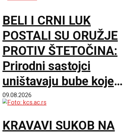
BELI I CRNI LUK
POSTALI SU ORUŽJE
PROTIV ŠTETOČINA:
Prirodni sastojci
uništavaju bube koje
napadaju pasulj
09.08.2026
KRAVAVI SUKOB NA