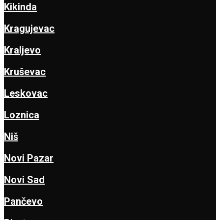
Kikinda
Kragujevac
Kraljevo
Kruševac
Leskovac
Loznica
Niš
Novi Pazar
Novi Sad
Pančevo