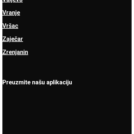
Vranje
Vršac
Zaječar
Zrenjanin
Preuzmite našu aplikaciju