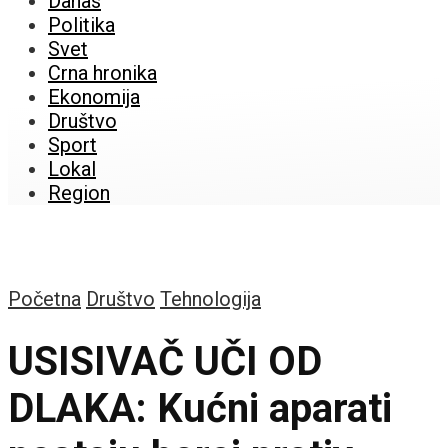
Danas
Politika
Svet
Crna hronika
Ekonomija
Društvo
Sport
Lokal
Region
Početna
Društvo
Tehnologija
USISIVAČ UČI OD
DLAKA: Kućni aparati