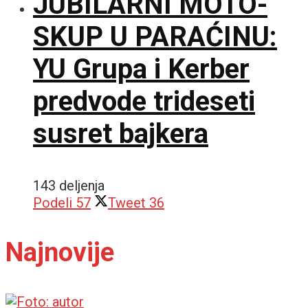
JUBILARNI MOTO-
SKUP U PARAĆINU:
YU Grupa i Kerber
predvode trideseti
susret bajkera
143 deljenja
Podeli
57
Tweet
36
Najnovije