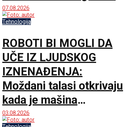
do apsolutne nule
07.08.2026
Tehnologija
ROBOTI BI MOGLI DA
UČE IZ LJUDSKOG
IZNENAĐENJA:
Moždani talasi otkrivaju
kada je mašina
pogrešila
03.08.2026
Tehnologija