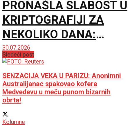
PRONAŠLA SLABOST U
KRIPTOGRAFIJI ZA
NEKOLIKO DANA:
Lozinke nisu probijene,
30.07.2026
Sledeći post
ali upozorenje je
ozbiljno
SENZACIJA VEKA U PARIZU: Anonimni
Australijanac spakovao kofere
Medvedevu u meču punom bizarnih
obrta!
Kolumne