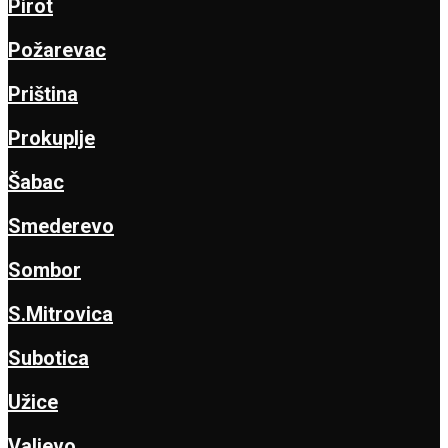
Pirot
Požarevac
Priština
Prokuplje
Šabac
Smederevo
Sombor
S.Mitrovica
Subotica
Užice
Valjevo