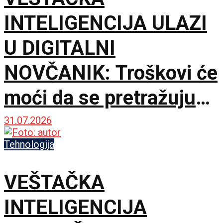
INTELIGENCIJA ULAZI
U DIGITALNI
NOVČANIK: Troškovi će
moći da se pretražuju
običnim pitanjem
31.07.2026
Tehnologija
VEŠTAČKA
INTELIGENCIJA