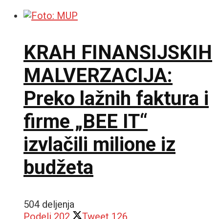
KRAH FINANSIJSKIH
MALVERZACIJA:
Preko lažnih faktura i
firme „BEE IT“
izvlačili milione iz
budžeta
504 deljenja
Podeli
202
Tweet
126