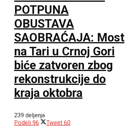
POTPUNA
OBUSTAVA
SAOBRAĆAJA: Most
na Tari u Crnoj Gori
biće zatvoren zbog
rekonstrukcije do
kraja oktobra
239 deljenja
Podeli
96
Tweet
60