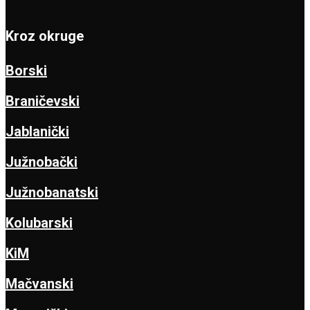
Kroz okruge
Borski
Braničevski
Jablanički
Južnobački
Južnobanatski
Kolubarski
KiM
Mačvanski