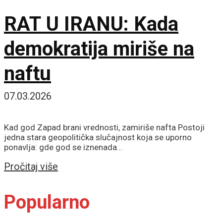
RAT U IRANU: Kada
demokratija miriše na
naftu
07.03.2026
Kad god Zapad brani vrednosti, zamiriše nafta Postoji
jedna stara geopolitička slučajnost koja se uporno
ponavlja: gde god se iznenada...
Details
Pročitaj više
Popularno