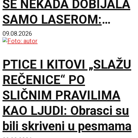
SE NEKADA DOBIJALA
SAMO LASEROM:
Eksperiment menja
09.08.2026
jednu staru
PTICE I KITOVI „SLAŽU
pretpostavku
REČENICE“ PO
SLIČNIM PRAVILIMA
KAO LJUDI: Obrasci su
bili skriveni u pesmama