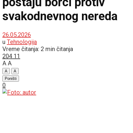
postaju borci protiv
svakodnevnog nereda
26.05.2026
u
Tehnologija
Vreme čitanja: 2 min čitanja
204
11
A
A
A
A
Poništi
0