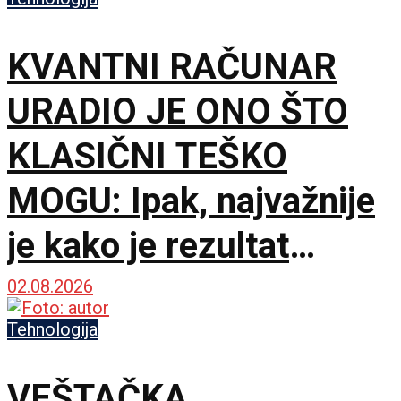
KVANTNI RAČUNAR
URADIO JE ONO ŠTO
KLASIČNI TEŠKO
MOGU: Ipak, najvažnije
je kako je rezultat
proveren
02.08.2026
Tehnologija
VEŠTAČKA