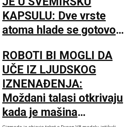
JE U SVEMIRSKU
KAPSULU: Dve vrste
atoma hlade se gotovo
do apsolutne nule
ROBOTI BI MOGLI DA
UČE IZ LJUDSKOG
IZNENAĐENJA:
Moždani talasi otkrivaju
kada je mašina
pogrešila
Gizmodo je objavio tekst o Dyson V8 modelu, ističući