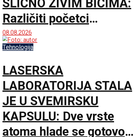
SLIČNO ŽIVIM BIĆIMA:
Različiti početci
završavaju u sličnim
08.08.2026
rešenjima
Tehnologija
LASERSKA
LABORATORIJA STALA
JE U SVEMIRSKU
KAPSULU: Dve vrste
atoma hlade se gotovo