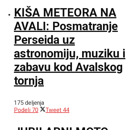
KIŠA METEORA NA
AVALI: Posmatranje
Perseida uz
astronomiju, muziku i
zabavu kod Avalskog
tornja
175 deljenja
Podeli
70
Tweet
44