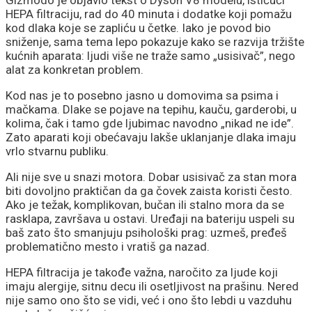
HEPA filtraciju, rad do 40 minuta i dodatke koji pomažu
kod dlaka koje se zapliću u četke. Iako je povod bio
sniženje, sama tema lepo pokazuje kako se razvija tržište
kućnih aparata: ljudi više ne traže samo „usisivač”, nego
alat za konkretan problem.
Kod nas je to posebno jasno u domovima sa psima i
mačkama. Dlake se pojave na tepihu, kauču, garderobi, u
kolima, čak i tamo gde ljubimac navodno „nikad ne ide”.
Zato aparati koji obećavaju lakše uklanjanje dlaka imaju
vrlo stvarnu publiku.
Ali nije sve u snazi motora. Dobar usisivač za stan mora
biti dovoljno praktičan da ga čovek zaista koristi često.
Ako je težak, komplikovan, bučan ili stalno mora da se
rasklapa, završava u ostavi. Uređaji na bateriju uspeli su
baš zato što smanjuju psihološki prag: uzmeš, pređeš
problematično mesto i vratiš ga nazad.
HEPA filtracija je takođe važna, naročito za ljude koji
imaju alergije, sitnu decu ili osetljivost na prašinu. Nered
nije samo ono što se vidi, već i ono što lebdi u vazduhu