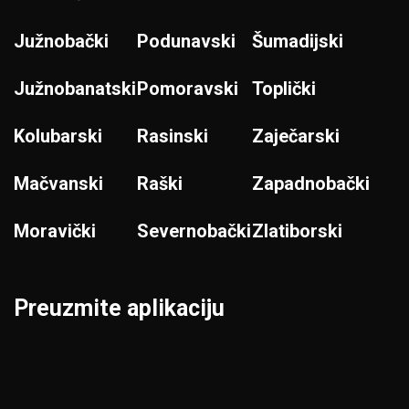
Južnobački
Podunavski
Šumadijski
Južnobanatski
Pomoravski
Toplički
Kolubarski
Rasinski
Zaječarski
Mačvanski
Raški
Zapadnobački
Moravički
Severnobački
Zlatiborski
Preuzmite aplikaciju