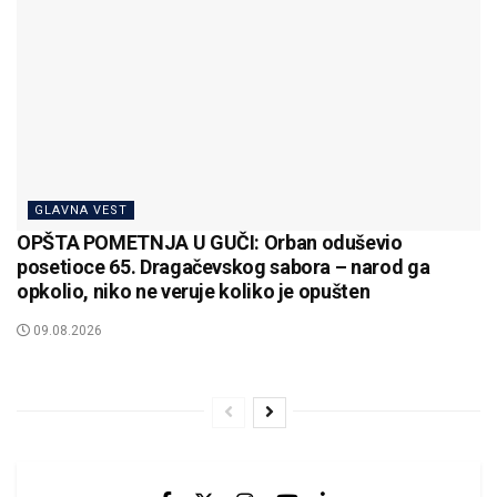
GLAVNA VEST
OPŠTA POMETNJA U GUČI: Orban oduševio
posetioce 65. Dragačevskog sabora – narod ga
opkolio, niko ne veruje koliko je opušten
09.08.2026