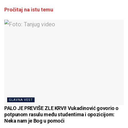
Pročitaj na istu temu
GLAVNA VEST
PALO JE PREVIŠE ZLE KRVI! Vukadinović govorio o
potpunom rasulu među studentima i opozicijom:
Neka nam je Bog u pomoći