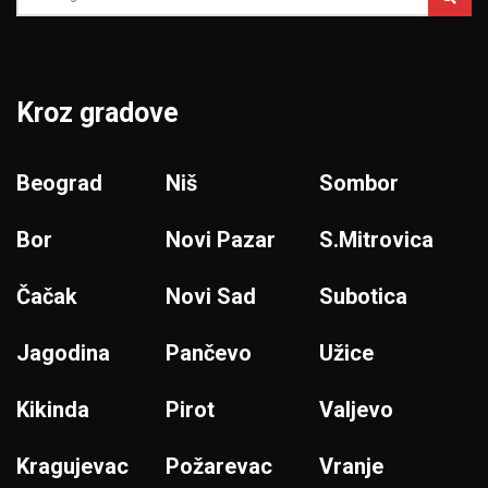
Kroz gradove
Beograd
Niš
Sombor
Bor
Novi Pazar
S.Mitrovica
Čačak
Novi Sad
Subotica
Jagodina
Pančevo
Užice
Kikinda
Pirot
Valjevo
Kragujevac
Požarevac
Vranje