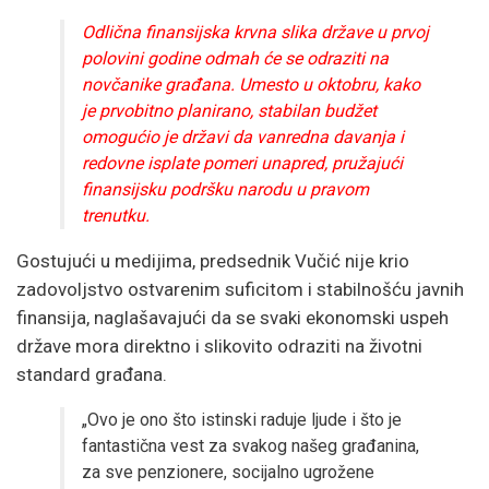
Odlična finansijska krvna slika države u prvoj
polovini godine odmah će se odraziti na
novčanike građana. Umesto u oktobru, kako
je prvobitno planirano, stabilan budžet
omogućio je državi da vanredna davanja i
redovne isplate pomeri unapred, pružajući
finansijsku podršku narodu u pravom
trenutku.
Gostujući u medijima, predsednik Vučić nije krio
zadovoljstvo ostvarenim suficitom i stabilnošću javnih
finansija, naglašavajući da se svaki ekonomski uspeh
države mora direktno i slikovito odraziti na životni
standard građana.
„Ovo je ono što istinski raduje ljude i što je
fantastična vest za svakog našeg građanina,
za sve penzionere, socijalno ugrožene