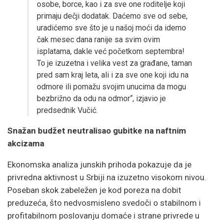
osobe, borce, kao i za sve one roditelje koji
primaju dečji dodatak. Daćemo sve od sebe,
uradićemo sve što je u našoj moći da idemo
čak mesec dana ranije sa svim ovim
isplatama, dakle već početkom septembra!
To je izuzetna i velika vest za građane, taman
pred sam kraj leta, ali i za sve one koji idu na
odmore ili pomažu svojim unucima da mogu
bezbrižno da odu na odmor“, izjavio je
predsednik Vučić.
Snažan budžet neutralisao gubitke na naftnim
akcizama
Ekonomska analiza junskih prihoda pokazuje da je
privredna aktivnost u Srbiji na izuzetno visokom nivou.
Poseban skok zabeležen je kod poreza na dobit
preduzeća, što nedvosmisleno svedoči o stabilnom i
profitabilnom poslovanju domaće i strane privrede u