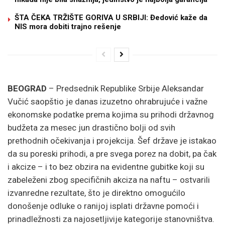
ŠTA ČEKA TRŽIŠTE GORIVA U SRBIJI: Đedović kaže da
NIS mora dobiti trajno rešenje
BEOGRAD
– Predsednik Republike Srbije Aleksandar
Vučić saopštio je danas izuzetno ohrabrujuće i važne
ekonomske podatke prema kojima su prihodi državnog
budžeta za mesec jun drastično bolji od svih
prethodnih očekivanja i projekcija. Šef države je istakao
da su poreski prihodi, a pre svega porez na dobit, pa čak
i akcize – i to bez obzira na evidentne gubitke koji su
zabeleženi zbog specifičnih akciza na naftu – ostvarili
izvanredne rezultate, što je direktno omogućilo
donošenje odluke o ranijoj isplati državne pomoći i
prinadležnosti za najosetljivije kategorije stanovništva.