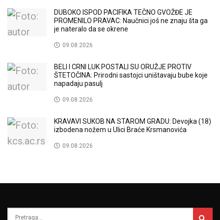
DUBOKO ISPOD PACIFIKA TEČNO GVOŽĐE JE
PROMENILO PRAVAC: Naučnici još ne znaju šta ga
je nateralo da se okrene
09.08.2026
BELI I CRNI LUK POSTALI SU ORUŽJE PROTIV
ŠTETOČINA: Prirodni sastojci uništavaju bube koje
napadaju pasulj
09.08.2026
KRAVAVI SUKOB NA STAROM GRADU: Devojka (18)
izbodena nožem u Ulici Braće Krsmanovića
09.08.2026