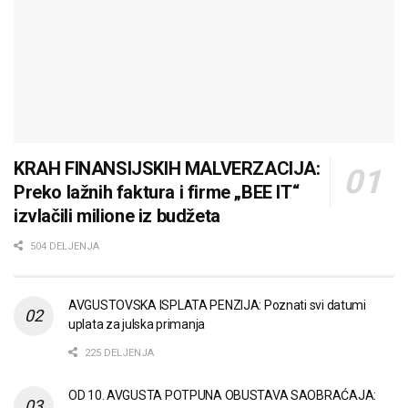
KRAH FINANSIJSKIH MALVERZACIJA:
Preko lažnih faktura i firme „BEE IT“
izvlačili milione iz budžeta
504 DELJENJA
AVGUSTOVSKA ISPLATA PENZIJA: Poznati svi datumi
uplata za julska primanja
225 DELJENJA
OD 10. AVGUSTA POTPUNA OBUSTAVA SAOBRAĆAJA: