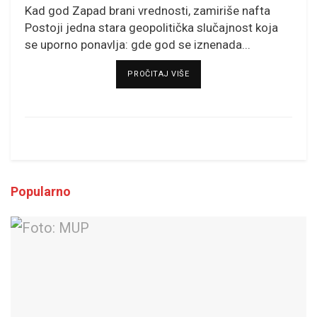
Kad god Zapad brani vrednosti, zamiriše nafta
Postoji jedna stara geopolitička slučajnost koja
se uporno ponavlja: gde god se iznenada...
DETAILS
PROČITAJ VIŠE
Popularno