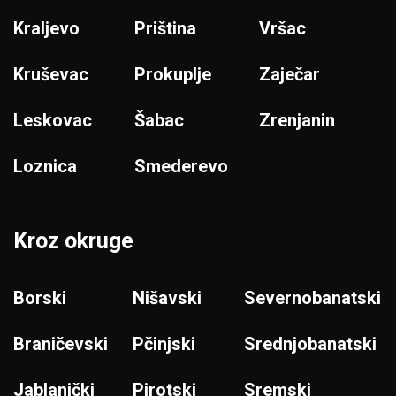
Kraljevo
Priština
Vršac
Kruševac
Prokuplje
Zaječar
Leskovac
Šabac
Zrenjanin
Loznica
Smederevo
Kroz okruge
Borski
Nišavski
Severnobanatski
Braničevski
Pčinjski
Srednjobanatski
Jablanički
Pirotski
Sremski