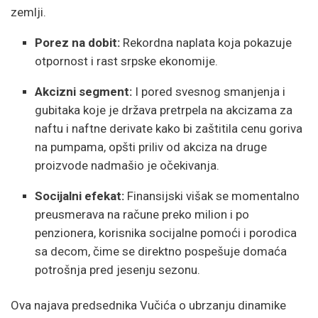
zemlji.
Porez na dobit:
Rekordna naplata koja pokazuje
otpornost i rast srpske ekonomije.
Akcizni segment:
I pored svesnog smanjenja i
gubitaka koje je država pretrpela na akcizama za
naftu i naftne derivate kako bi zaštitila cenu goriva
na pumpama, opšti priliv od akciza na druge
proizvode nadmašio je očekivanja.
Socijalni efekat:
Finansijski višak se momentalno
preusmerava na račune preko milion i po
penzionera, korisnika socijalne pomoći i porodica
sa decom, čime se direktno pospešuje domaća
potrošnja pred jesenju sezonu.
Ova najava predsednika Vučića o ubrzanju dinamike