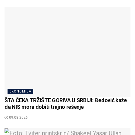
EKONOMIJA
ŠTA ČEKA TRŽIŠTE GORIVA U SRBIJI: Đedović kaže
da NIS mora dobiti trajno rešenje
09.08.2026