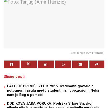
Foto: Tanjug (Amir Hamzić)
Slične vesti
PALO JE PREVIŠE ZLE KRVI! Vukadinović govorio o
potpunom rasulu među studentima i opozicijom: Neka
nam je Bog u pomoći
DODIKOVA JAKA PORUKA: Podrška Srbije Srpskoj
nikada nije bila snažnija, jedinstvo je najbolja garancija