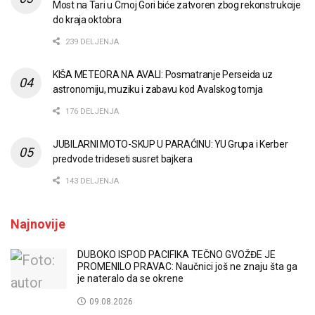
Most na Tari u Crnoj Gori biće zatvoren zbog rekonstrukcije
do kraja oktobra
239 DELJENJA
KIŠA METEORA NA AVALI: Posmatranje Perseida uz
astronomiju, muziku i zabavu kod Avalskog tornja
176 DELJENJA
JUBILARNI MOTO-SKUP U PARAĆINU: YU Grupa i Kerber
predvode trideseti susret bajkera
143 DELJENJA
Najnovije
DUBOKO ISPOD PACIFIKA TEČNO GVOŽĐE JE
PROMENILO PRAVAC: Naučnici još ne znaju šta ga
je nateralo da se okrene
09.08.2026