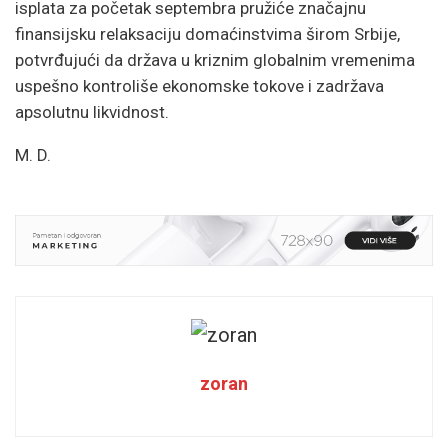
isplata za početak septembra pružiće značajnu
finansijsku relaksaciju domaćinstvima širom Srbije,
potvrđujući da država u kriznim globalnim vremenima
uspešno kontroliše ekonomske tokove i zadržava
apsolutnu likvidnost.
M. D.
zoran