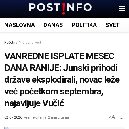
NASLOVNA
DANAS
POLITIKA
SVET
Početna
Glavna vest
VANREDNE ISPLATE MESEC
DANA RANIJE: Junski prihodi
države eksplodirali, novac leže
već početkom septembra,
najavljuje Vučić
A
02.07.2026
Vreme čitanja: 2 min čitanja
A